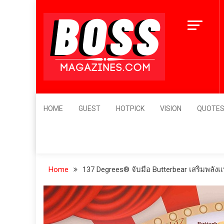
Skip
to
content
BossMagazines
Leader's Vision
HOME
GUEST
HOTPICK
VISION
QUOTE
Home
137 Degrees® จับมือ Butterbear เสริมพลังแ