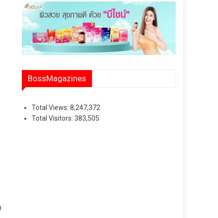
BossMagazines
Total Views:
8,247,372
Total Visitors:
383,505
ง