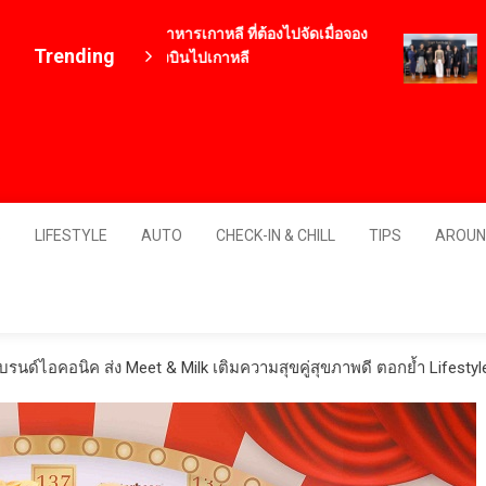
12 เมนูอาหารเกาหลี ที่ต้องไปจัดเมื่อจอง
‘RA
Trending
ตั๋วเครื่องบินไปเกาหลี
มาส
4 ปี ago
“ผ้
มิเ
สุน
Thailand
2 ชั
S
LIFESTYLE
AUTO
CHECK-IN & CHILL
TIPS
AROUN
บรนด์ไอคอนิค ส่ง Meet & Milk เติมความสุขคู่สุขภาพดี ตอกย้ำ Lifestyl