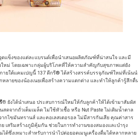
จุดแข็งของแต่ละแบรนด์เพื่อนำเสนอผลิตภัณฑ์ที่น่าสนใจ และมี
ยใหม่ โดยเฉพาะกลุ่มผู้บริโภคที่ให้ความสำคัญกับสุขภาพแต่ยัง
ยใต้แคมเปญนี้ 137 ดีกรี® ได้สร้างสรรค์บรรจุภัณฑ์ใหม่ที่เน้นน
ลายของน้องเนยเพื่อสร้างความแตกต่าง และทำให้ลูกค้ารู้สึกตื่
รี®
ยังได้นำเสนอ ประสบการณ์ใหม่ให้กับลูกค้าให้ได้เข้ามาสัมผัส
้นสดจากถั่วเต็มเมล็ด ไม่ใช้หัวเชื้อ หรือ Nut Paste ไม่เติมน้ำตาล
ไขมันทรานส์ และคอเลสเตอรอล ไม่มีสารกันเสีย คุณค่าสาร
างกาย เสริมสร้างภูมิคุ้มกัน ช่วยในการทำงานของสมองและบำรุง
้นได้ซึ่งเหมาะสำหรับการนำไปต่อยอดเมนูเครื่องดื่มได้หลากหลาย