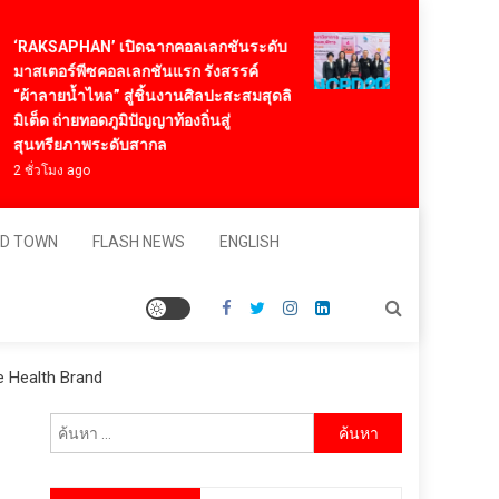
ทองก้อนใหญ่ โฮลด
KSAPHAN’ เปิดฉากคอลเลกชันระดับ
2026 นำนวัตกรรม
เตอร์พีซคอลเลกชันแรก รังสรรค์
“NeuroSight” หนุ
าลายน้ำไหล” สู่ชิ้นงานศิลปะสะสมสุดลิ
และคนพิการ
ต็ด ถ่ายทอดภูมิปัญญาท้องถิ่นสู่
17 ชั่วโมง ago
ทรียภาพระดับสากล
่วโมง ago
D TOWN
FLASH NEWS
ENGLISH
e Health Brand
ค้นหา
สำหรับ: