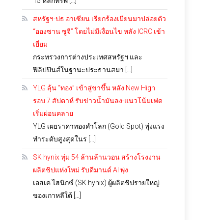
15 หลักทรัพ […]
สหรัฐฯ-ปธ.อาเซียน เรียกร้องเมียนมาปล่อยตัว
“อองซาน ซูจี” โดยไม่มีเงื่อนไข หลัง ICRC เข้า
เยี่ยม
กระทรวงการต่างประเทศสหรัฐฯ และ
ฟิลิปปินส์ในฐานะประธานสมา […]
YLG ลุ้น “ทอง” เข้าสู่ขาขึ้น หลัง New High
รอบ 7 สัปดาห์ รับข่าวน้ำมันลง-แนวโน้มเฟด
เริ่มผ่อนคลาย
YLG เผยราคาทองคำโลก (Gold Spot) พุ่งแรง
ทำระดับสูงสุดในร […]
SK hynix ทุ่ม 54 ล้านล้านวอน สร้างโรงงาน
ผลิตชิปแห่งใหม่ รับดีมานด์ AI พุ่ง
เอสเค ไฮนิกซ์ (SK hynix) ผู้ผลิตชิปรายใหญ่
ของเกาหลีใต้ […]