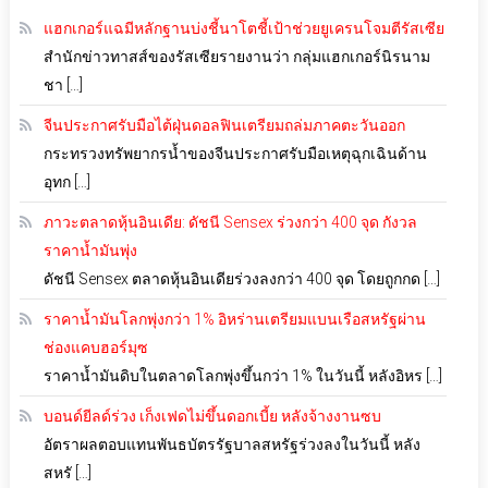
แฮกเกอร์แฉมีหลักฐานบ่งชี้นาโตชี้เป้าช่วยยูเครนโจมตีรัสเซีย
สำนักข่าวทาสส์ของรัสเซียรายงานว่า กลุ่มแฮกเกอร์นิรนาม
ชา […]
จีนประกาศรับมือไต้ฝุ่นดอลฟินเตรียมถล่มภาคตะวันออก
กระทรวงทรัพยากรน้ำของจีนประกาศรับมือเหตุฉุกเฉินด้าน
อุทก […]
ภาวะตลาดหุ้นอินเดีย: ดัชนี Sensex ร่วงกว่า 400 จุด กังวล
ราคาน้ำมันพุ่ง
ดัชนี Sensex ตลาดหุ้นอินเดียร่วงลงกว่า 400 จุด โดยถูกกด […]
ราคาน้ำมันโลกพุ่งกว่า 1% อิหร่านเตรียมแบนเรือสหรัฐผ่าน
ช่องแคบฮอร์มุซ
ราคาน้ำมันดิบในตลาดโลกพุ่งขึ้นกว่า 1% ในวันนี้ หลังอิหร […]
บอนด์ยีลด์ร่วง เก็งเฟดไม่ขึ้นดอกเบี้ย หลังจ้างงานซบ
อัตราผลตอบแทนพันธบัตรรัฐบาลสหรัฐร่วงลงในวันนี้ หลัง
สหรั […]