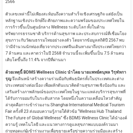
2566
ตัวเลขเหล่านี้ไม่เพียงสะท้อนถึงความสำเร็จเชิงเศรษฐกิจ แต่ยังเป็น
หลักฐานเชิงประจักษ์ถึง ศักยภาพและความพร้อมของประเทศไทยใน
การก้าวขึ้นเป็นศูนย์กลาง Wellness ระดับโลก ทั้งในด้าน
ทรัพยากรธรรมชาติ บริการด้านสุขภาพ และประสบการณ์ที่เชื่อมโยง
สุขภาวะกับวัฒนธรรมไทยอย่างลงตัว โดยจากข้อมูลสถิติปี 2567 พบ
ว่ามีจำนวนนักท่องเที่ยวจากประเทศจีนเดินทางมาถึงประเทศไทยกว่า
7 ล้านคน และคาดว่าในปี 2568 จำนวนนี้จะเพิ่มขึ้นเป็น 7.5 ล้านคน
เติบโตขึ้นถึง 11.4% จากปีที่ผ่านมา
ด้วยเหตุนี้ BDMS Wellness Clinic นำโดย นายแพทย์ตนุพล วิรุฬหกา
รุญ
จึงเดินหน้าสร้างความร่วมมือกับพันธมิตรทั้งในประเทศและต่าง
ประเทศอย่างต่อเนื่อง เพื่อผลักดันแนวคิดด้านสุขภาพเชิงป้องกัน และ
เสริมสร้างภาพลักษณ์ของประเทศไทยในฐานะแหล่งบริการสุขภาพที่
ได้รับการยอมรับในระดับสากล โดยหนึ่งในความเคลื่อนไหวสำคัญ
ล่าสุดคือการเข้าร่วมงาน Shanghai International Medical Tourism
Fair ครั้งที่ 23 ส่งมอบความรู้ภายใต้หัวข้อ “Wellness Hub Thailand:
The Future of Global Wellness” ซึ่ง BDMS Wellness Clinic ได้นำองค์
ความรู้ เทคโนโลยี และแนวทางการดูแลสุขภาพแบบองค์รวมมา
ถ่ายทอดแก่ผู้เข้าร่วมงานเพื่อขยายเครือข่ายความร่วมมือและสร้าง