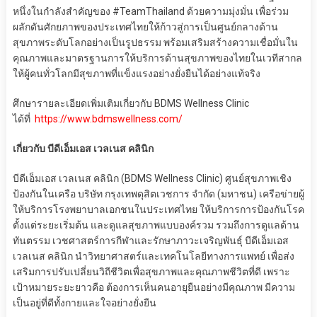
หนึ่งในกำลังสำคัญของ #TeamThailand ด้วยความมุ่งมั่น เพื่อร่วม
ผลักดันศักยภาพของประเทศไทยให้ก้าวสู่การเป็นศูนย์กลางด้าน
สุขภาพระดับโลกอย่างเป็นรูปธรรม พร้อมเสริมสร้างความเชื่อมั่นใน
คุณภาพและมาตรฐานการให้บริการด้านสุขภาพของไทยในเวทีสากล
ให้ผู้คนทั่วโลกมีสุขภาพที่แข็งแรงอย่างยั่งยืนได้อย่างแท้จริง
ศึกษารายละเอียดเพิ่มเติมเกี่ยวกับ BDMS Wellness Clinic
ได้ที่
https://www.bdmswellness.com/
เกี่ยวกับ บีดีเอ็มเอส เวลเนส คลินิก
บีดีเอ็มเอส เวลเนส คลินิก (BDMS Wellness Clinic) ศูนย์สุขภาพเชิง
ป้องกันในเครือ บริษัท กรุงเทพดุสิตเวชการ จำกัด (มหาชน) เครือข่ายผู้
ให้บริการโรงพยาบาลเอกชนในประเทศไทย ให้บริการการป้องกันโรค
ตั้งแต่ระยะเริ่มต้น และดูแลสุขภาพแบบองค์รวม รวมถึงการดูแลด้าน
ทันตรรม เวชศาสตร์การกีฬาและรักษาภาวะเจริญพันธุ์ บีดีเอ็มเอส
เวลเนส คลินิก นำวิทยาศาสตร์และเทคโนโลยีทางการแพทย์ เพื่อส่ง
เสริมการปรับเปลี่ยนวิถีชีวิตเพื่อสุขภาพและคุณภาพชีวิตที่ดี เพราะ
เป้าหมายระยะยาวคือ ต้องการเห็นคนอายุยืนอย่างมีคุณภาพ มีความ
เป็นอยู่ที่ดีทั้งกายและใจอย่างยั่งยืน