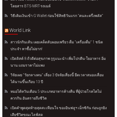
โดยสาร BTS-MRT-รถเมล์
วิธีเติมเงินเข้า G Wallet ก่อนใช้สิทธิวันแรก "คนละครึ่งพลัส"
World Link
สาวนักกินเส้น เผยเคล็ดลับผอมเพรียว ดื่ม "เครื่องดื่ม" 1 ชนิด
ประจำ หาซื้อไม่ยาก!
เปิดลิสต์ 8 ถั่วดีต่อสุขภาพ กูรูแนะนำ เพิ่มโปรตีน-ใยอาหาร อิ่ม
นาน แถมราคาไม่แพง
วิจัยเผย "วัยกลางคน" เลี่ยง 3 ปัจจัยเสี่ยงนี้ ยืดเวลาสมองเสื่อม
ได้นานขึ้นเกือบ 13 ปี
หมอไต้หวันเตือน 5 ประเภทอาหารค้างคืน ที่ผู้ป่วยโรคไตไม่
ควรกิน อันตรายถึงชีวิต
เปิดคำพูดสุดท้ายสุดสะเทือนใจ ของอินฟลูฯ เม็กซิกัน ก่อนถูกยิง
เสียชีวิตขณะไลฟ์สด