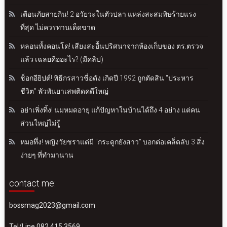
เตือนภัยสายกิน! 2 อวัยวะในตัวปลา แหล่งสะสมพิษร้ายแรง
ที่สุด ไม่ควรทานเด็ดขาด
หลอนทั้งคอนโด! เสียงสะอื้นปริศนาจากห้องเก็บของ ตร.ตรวจ
แล้ว เฉลยคืออะไร? (มีคลิป)
ช็อกอียิปต์! พิธีกรสาวชื่อดัง เกิดปี 1992 ถูกตัดสิน "ประหาร
ชีวิต" พัวพันยาเสพติดคดีใหญ่
อย่าเพิ่งทิ้ง! นมหมดอายุ แก้ปัญหาในบ้านได้ถึง 4 อย่าง แต่คน
ส่วนใหญ่ไม่รู้
หมอทึ่ง! หญิงวัยชราแต่มี "กระดูกยังสาว" บอกต่อเคล็ดลับ 3 สิ่ง
ง่ายๆ ที่ทำมานาน
contact me:
bossmag2023@gmail.com
Tel/Line 082 415 3569