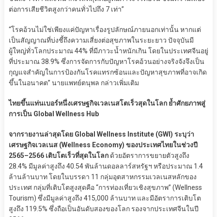
ต่อการเสียชีวิตสูงกว่าคนทั่วไปถึง 7 เท่า”
“โรคอ้วนไม่ใช่เพียงแค่ปัญหาเรื่องรูปลักษณ์ภายนอกเท่านั้น หากแต่
เป็นสัญญาณที่บ่งชี้ถึงความเสี่ยงต่อสุขภาพในระยะยาว ปัจจุบันมี
ผู้ใหญ่ทั่วโลกประมาณ 44% ที่มีภาวะน้ำหนักเกิน โดยในประเทศจีนอยู่
ที่ประมาณ 38.9% ซึ่งการจัดการกับปัญหาโรคอ้วนอย่างจริงจังจึงเป็น
กุญแจสำคัญในการป้องกันโรคแทรกซ้อนและปัญหาสุขภาพที่อาจเกิด
ขึ้นในอนาคต” นายแพทย์ตนุพล กล่าวเพิ่มเติม
ไทยขึ้นแท่นเบอร์หนึ่งเศรษฐกิจเวลเนสโตเร็วสุดในโลก ย้ำศักยภาพสู่
การเป็น Global Wellness Hub
จากรายงานล่าสุดโดย Global Wellness Institute (GWI) ระบุว่า
เศรษฐกิจเวลเนส (Wellness Economy) ของประเทศไทยในช่วงปี
2565–2566 เติบโตเร็วที่สุดในโลก
ด้วยอัตราการขยายตัวสูงถึง
28.4% มีมูลค่าสูงถึง 40.54 พันล้านดอลลาร์สหรัฐฯ หรือประมาณ 1.4
ล้านล้านบาท โดยในบรรดา 11 กลุ่มอุตสาหกรรมเวลเนสหลักของ
ประเทศ กลุ่มที่เติบโตสูงสุดคือ “การท่องเที่ยวเชิงสุขภาพ” (Wellness
Tourism) ซึ่งมีมูลค่าสูงถึง 415,000 ล้านบาท และมีอัตราการเติบโต
สูงถึง 119.5% ซึ่งถือเป็นอันดับสองของโลก รองจากประเทศจีนในปี