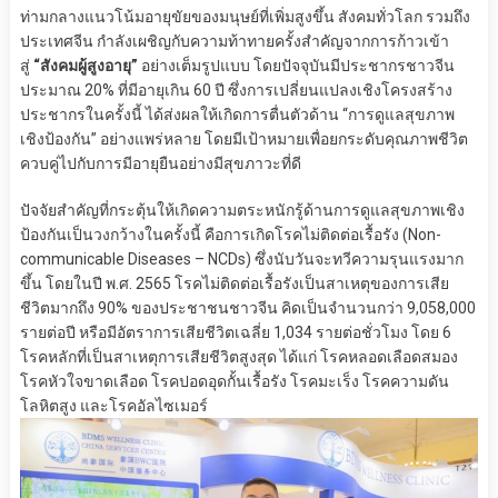
ท่ามกลางแนวโน้มอายุขัยของมนุษย์ที่เพิ่มสูงขึ้น สังคมทั่วโลก รวมถึง
ประเทศจีน กำลังเผชิญกับความท้าทายครั้งสำคัญจากการก้าวเข้า
สู่
“สังคมผู้สูงอายุ”
อย่างเต็มรูปแบบ โดยปัจจุบันมีประชากรชาวจีน
ประมาณ 20% ที่มีอายุเกิน 60 ปี ซึ่งการเปลี่ยนแปลงเชิงโครงสร้าง
ประชากรในครั้งนี้ ได้ส่งผลให้เกิดการตื่นตัวด้าน “การดูแลสุขภาพ
เชิงป้องกัน” อย่างแพร่หลาย โดยมีเป้าหมายเพื่อยกระดับคุณภาพชีวิต
ควบคู่ไปกับการมีอายุยืนอย่างมีสุขภาวะที่ดี
ปัจจัยสำคัญที่กระตุ้นให้เกิดความตระหนักรู้ด้านการดูแลสุขภาพเชิง
ป้องกันเป็นวงกว้างในครั้งนี้ คือการเกิดโรคไม่ติดต่อเรื้อรัง (Non-
communicable Diseases – NCDs) ซึ่งนับวันจะทวีความรุนแรงมาก
ขึ้น โดยในปี พ.ศ. 2565 โรคไม่ติดต่อเรื้อรังเป็นสาเหตุของการเสีย
ชีวิตมากถึง 90% ของประชาชนชาวจีน คิดเป็นจำนวนกว่า 9,058,000
รายต่อปี หรือมีอัตราการเสียชีวิตเฉลี่ย 1,034 รายต่อชั่วโมง โดย 6
โรคหลักที่เป็นสาเหตุการเสียชีวิตสูงสุด ได้แก่ โรคหลอดเลือดสมอง
โรคหัวใจขาดเลือด โรคปอดอุดกั้นเรื้อรัง โรคมะเร็ง โรคความดัน
โลหิตสูง และโรคอัลไซเมอร์