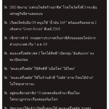
DBD จัดงาน "แฟรนไชส์สร้างอาชีพ" โรดโชว์ครั้งที่ 3 กระตุ้น
เศรษฐกิจอีสานตอนบน
เวียตเจ็ทจับมือ OR หนุนใช้ “น้ำมัน SAF” พร้อมเตรียมขยาย 2
เส้นทาง “Green Route” ดีเดย์ 2569
เช็กข่าวชัวร์ : กรมศุลฯ ประกาศเก็บภาษีสั่งของออนไลน์จาก
ต่างประเทศ เริ่ม 1 ม.ค. 69
คนละครึ่งพลัส เฟส 2 ใครได้สิทธิ? เปิดกลุ่ม "อันดับแรก" ลง
ทะเบียนก่อน
"คนละครึ่งพลัส" ใช้สิทธิที่ "แม็คโคร" ได้ไหม?
"คนละครึ่งพลัส" ใช้ในร้านค้าที่ "โลตัส" สาขาไหนได้บ้าง?
ไม่ใช่ทุกสาขานะ
อยู่คนเดียวอย่าฟัง! 10 บทเพลงต้องห้าม เชื่อมโยง
โศกนาฏกรรม-เรื่องสยองก้องโลก
มัดรวมมาให้แล้ว! เปิดขั้นตอนใช้ 'คนละครึ่งพลัส' จ่ายค่า