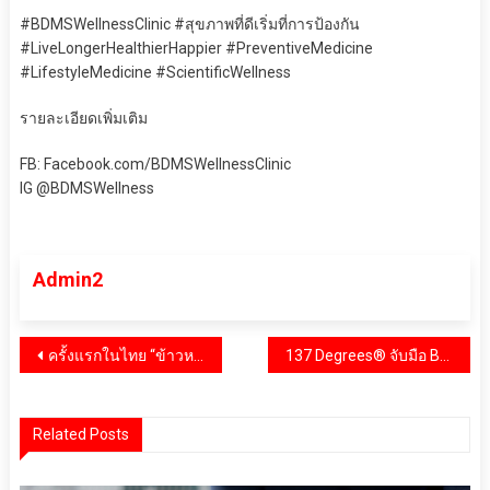
#BDMSWellnessClinic #สุขภาพที่ดีเริ่มที่การป้องกัน
#LiveLongerHealthierHappier #PreventiveMedicine
#LifestyleMedicine #ScientificWellness
รายละเอียดเพิ่มเติม
FB: Facebook.com/BDMSWellnessClinic
IG @BDMSWellness
Admin2
แนะแนว
ครั้งแรกในไทย “ข้าวหมากไทย” ก้าวสู่เวทีโลก! โครงการ Thai Power Probiotics กรมส่งเสริมวัฒนธรรม กระทรวงวัฒนธรรม ร่วมกับการท่องเที่ยวแห่งประเทศไทยประกาศศักดา Soft Power อาหารหมักดองไทย ยกระดับภูมิปัญญาชุมชนสู่สุขภาพโลกที่ยั่งยืน
137 Degrees® จับมือ Butterbear เสริมพลังแบรนด์ไอคอนิค ส่ง Meet & Milk เติมความสุขคู่สุขภาพดี ตอกย้ำ Lifestyle Health Brand
เรื่อง
Related Posts