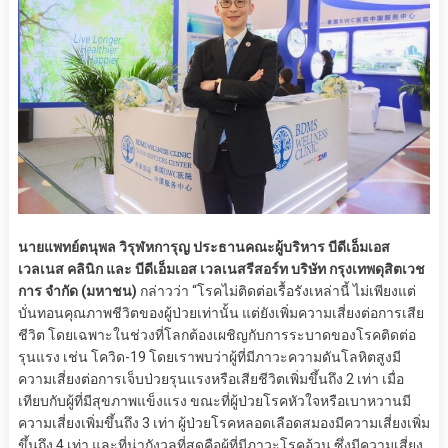
นายแพทย์ตนุพล วิรุฬหการุญ ประธานคณะผู้บริหาร บีดีเอ็มเอส
เวลเนส คลินิก และ บีดีเอ็มเอส เวลเนสรีสอร์ท บริษัท กรุงเทพดุสิตเวช
การ จำกัด (มหาชน)
กล่าวว่า “โรคไม่ติดต่อเรื้อรังเหล่านี้ ไม่เพียงแต่
บั่นทอนคุณภาพชีวิตของผู้ป่วยเท่านั้น แต่ยังเพิ่มความเสี่ยงต่อการเสีย
ชีวิต โดยเฉพาะในช่วงที่โลกต้องเผชิญกับการระบาดของโรคติดต่อ
รุนแรง เช่น โควิด-19 โดยเราพบว่าผู้ที่มีภาวะความดันโลหิตสูงมี
ความเสี่ยงต่อการเจ็บป่วยรุนแรงหรือเสียชีวิตเพิ่มขึ้นถึง 2 เท่า เมื่อ
เทียบกับผู้ที่มีสุขภาพแข็งแรง ขณะที่ผู้ป่วยโรคหัวใจหรือเบาหวานมี
ความเสี่ยงเพิ่มขึ้นถึง 3 เท่า ผู้ป่วยโรคหลอดเลือดสมองมีความเสี่ยงเพิ่ม
ขึ้นถึง 4 เท่า และที่น่ากังวลที่สุดคือผู้ที่มีภาวะโรคอ้วน ซึ่งมีความเสี่ยง