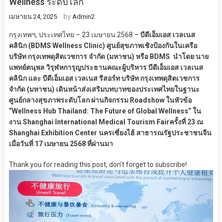
Wellness ระดับโลก
by
เมษายน 24, 2025
Admin2
กรุงเทพฯ, ประเทศไทย – 23 เมษายน 2568 –
บีดีเอ็มเอส เวลเนส
คลินิก (BDMS Wellness Clinic) ศูนย์สุขภาพเชิงป้องกันในเครือ
บริษัท กรุงเทพดุสิตเวชการ จำกัด (มหาชน) หรือ BDMS นำโดย นาย
แพทย์ตนุพล วิรุฬหการุญประธานคณะผู้บริหาร บีดีเอ็มเอส เวลเนส
คลินิก และ บีดีเอ็มเอส เวลเนส รีสอร์ท บริษัท กรุงเทพดุสิตเวชการ
จำกัด (มหาชน) เดินหน้าส่งเสริมบทบาทของประเทศไทยในฐานะ
ศูนย์กลางสุขภาพระดับโลก ผ่านกิจกรรม Roadshow ในหัวข้อ
“Wellness Hub Thailand: The Future of Global Wellness” ใน
งาน Shanghai International Medical Tourism Fairครั้งที่ 23 ณ
Shanghai Exhibition Center นครเซี่ยงไฮ้ สาธารณรัฐประชาชนจีน
เมื่อวันที่ 17 เมษายน 2568 ที่ผ่านมา
Thank you for reading this post, don't forget to subscribe!