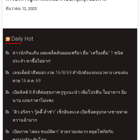
ธันวาคม 12, 2023
Daily Hot
สาวนักกินเส้น เผยเคล็ดลับผอมเพรียว ดื่ม "เครื่องดื่ม" 1 ชนิด
ประจำ หาซื้อไม่ยาก!
เลขเด็ดม้าสีหมอก งวด 16/8/69 สำนักดังแจกแนวทาง เลขเด่น
หวย 16 ส.ค. 69
เปิดลิสต์ 8 ถั่วดีต่อสุขภาพ กูรูแนะนำ เพิ่มโปรตีน-ใยอาหาร อิ่ม
นาน แถมราคาไม่แพง
"ดิว อริสรา-วู้ดดี้ ล่ำซำ" เช็กอินทะเล เปิดช็อตจูบกลางชายหาด
หวานฉ่ำมาก
เปิดภาพ "เพลง ชนม์ทิดา" สวยรวยเท่มาก หลุดโฟกัสกับ
ซุปเปอร์ระดับโลก