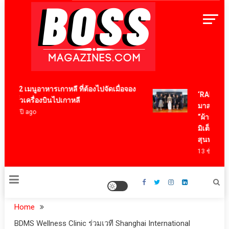
Skip
to
content
BossMagazinesThailand
12 เมนูอาหารเกาหลี ที่ต้องไปจัดเมื่อจอง
‘RAKSAPHAN’
ตั๋วเครื่องบินไปเกาหลี
มาสเตอร์พีซค
4 ปี ago
“ผ้าลายน้ำไห
มิเต็ด ถ่ายทอด
สุนทรียภาพร
13 ชั่วโมง ago
Home
BDMS Wellness Clinic ร่วมเวที Shanghai International