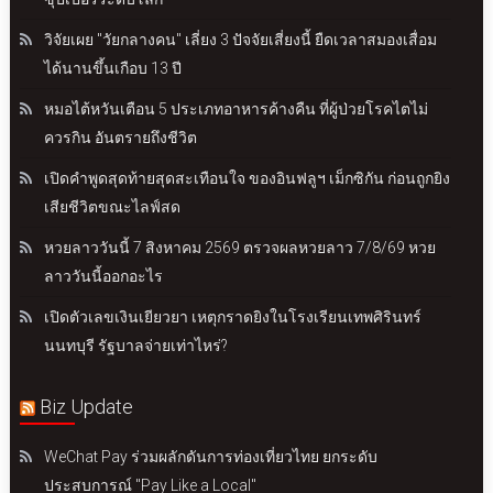
วิจัยเผย "วัยกลางคน" เลี่ยง 3 ปัจจัยเสี่ยงนี้ ยืดเวลาสมองเสื่อม
ได้นานขึ้นเกือบ 13 ปี
หมอไต้หวันเตือน 5 ประเภทอาหารค้างคืน ที่ผู้ป่วยโรคไตไม่
ควรกิน อันตรายถึงชีวิต
เปิดคำพูดสุดท้ายสุดสะเทือนใจ ของอินฟลูฯ เม็กซิกัน ก่อนถูกยิง
เสียชีวิตขณะไลฟ์สด
หวยลาววันนี้ 7 สิงหาคม 2569 ตรวจผลหวยลาว 7/8/69 หวย
ลาววันนี้ออกอะไร
เปิดตัวเลขเงินเยียวยา เหตุกราดยิงในโรงเรียนเทพศิรินทร์
นนทบุรี รัฐบาลจ่ายเท่าไหร่?
Biz Update
WeChat Pay ร่วมผลักดันการท่องเที่ยวไทย ยกระดับ
ประสบการณ์ "Pay Like a Local"