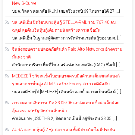
New S-Curve
บมจ. วิลล่า คุณาลัย [KUN] เผยครึ่งแรกปี 69 โกยรายได้ 27 […]
บล.เคพีเอ็ม ปิดจ็อบขายหุ้นกู้ STELLA-RML รวม 767.40 ลบ.
ฉลุย! ลุยคืนเงินหุ้นกู้เดิมตามนัดสร้างความเชื่อมั่น
บล.เคพีเอ็ม ในฐานะผู้จัดการการจัดจำหน่ายหุ้นกู้ของ บมจ. […]
จีนสั่งสอบความปลอดภัยสินค้า Palo Alto Networks อ้างความ
มั่นคงชาติ
สำนักงานบริหารพื้นที่ไซเบอร์แห่งประเทศจีน (CAC) ซึ่งเป็ […]
MEDEZE โชว์จุดแข็งใบอนุญาตครบมือด้านสเต็มเซลล์แบงก์
รุกตลาดยาขั้นสูง ATMPs สร้าง Ecosystem เมดิคัลฮับ
บมจ.เมดีซ กรุ๊ป [MEDEZE] เดินหน้าตอกย้ำความเป็นหนึ่ง ด้ […]
ภาวะตลาดเงินบาท: ปิด 33.05/06 แกว่งแคบ แข็งค่าเล็กน้อย
ลุ้นเจรจาสหรัฐ-อิหร่านคืบหน้า
ค่าเงินบาท [USDTHB.X] ปิดตลาดเย็นนี้ อยู่ที่ระดับ 33.05 […]
AURA จ่อขายหุ้นกู้ 2 ชุดปลาย ส.ค.ทั้งมีประกัน-ไม่มีประกัน