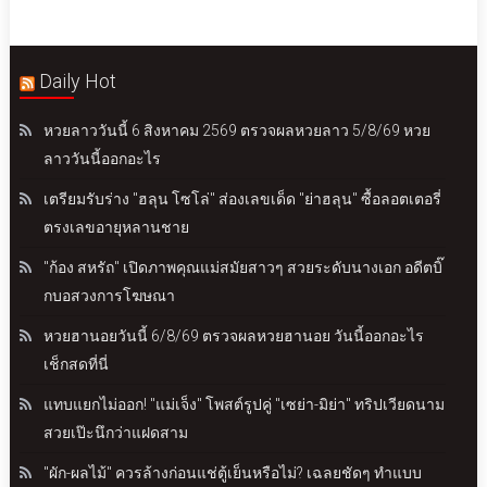
Daily Hot
หวยลาววันนี้ 6 สิงหาคม 2569 ตรวจผลหวยลาว 5/8/69 หวย
ลาววันนี้ออกอะไร
เตรียมรับร่าง "ฮลุน โซโล่" ส่องเลขเด็ด "ย่าฮลุน" ซื้อลอตเตอรี่
ตรงเลขอายุหลานชาย
"ก้อง สหรัถ" เปิดภาพคุณแม่สมัยสาวๆ สวยระดับนางเอก อดีตบิ๊
กบอสวงการโฆษณา
หวยฮานอยวันนี้ 6/8/69 ตรวจผลหวยฮานอย วันนี้ออกอะไร
เช็กสดที่นี่
แทบแยกไม่ออก! "แม่เจ็ง" โพสต์รูปคู่ "เซย่า-มิย่า" ทริปเวียดนาม
สวยเป๊ะนึกว่าแฝดสาม
"ผัก-ผลไม้" ควรล้างก่อนแช่ตู้เย็นหรือไม่? เฉลยชัดๆ ทำแบบ