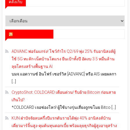
คลังเก็บ
คลัง
เก็บ
สำนักข่าว infoquest
ADVANC ฟอร์มแกร่ง! โชว์กำไร Q2/69 พุ่ง 25% รับอานิสงส์ผู้
ใช้ 5G ทะลัก-เน็ตบ้านโตแรง ยืนเป้าทั้งปี อัดงบ 3.5 หมื่นล้าน
ลุยโครงสร้างพื้นฐาน AI
บมจ.แอดวานซ์ อินโฟร์ เซอร์วิส [ADVANC] หรือ AIS เผยผลกา
[…]
CryptoShot: COLDCARD เตือนด่วน! รีบย้าย Bitcoin ก่อนสาย
เกินไป?
*COLDCARD เจอช่องโหว่! ผู้ใช้บางรุ่นเสี่ยงถูกขโมย Bitco […]
KUN ฝ่าปัจจัยลบครึ่งปีแรกดันรายได้พุ่ง 40% อานิสงส์บ้าน
เดี่ยวมาร์จิ้นสูง-คุมต้นทุนดอกเบี้ย พร้อมลุยธุรกิจผู้สูงอายุสร้าง