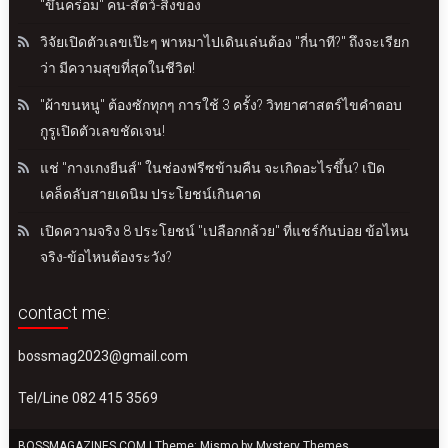
"ขึ้นคร่อม" คน-สัตว์-สิ่งของ
วิจัยเปิดตัวเลขเป๊ะๆ พาหมาไปเดินเล่นต้อง "กี่นาที?" ถึงจะเรียก
ว่า มีความสุขที่สุดในชีวิต!
"ผ้าขนหนู" ต้องซักทุกๆ การใช้ 3 ครั้ง? วิทยาศาสตร์ไขคำตอบ
กูรูเปิดตัวเลขชัดเจน!
แช่ "กางเกงยีนส์" ในช่องฟรีซข้ามคืน จะเกิดอะไรขึ้น? เปิด
เคล็ดลับสายเดนิม ประโยชน์เกินคาด
เปิดความจริง 8 ประโยชน์ "เปลือกกล้วย" ที่แชร์กันบ่อย ข้อไหน
จริง-ข้อไหนต้องระวัง?
contact me:
bossmag2023@gmail.com
Tel/Line 082 415 3569
BOSSMAGAZINES.COM
|
Theme: Mismo by
Mystery Themes
.