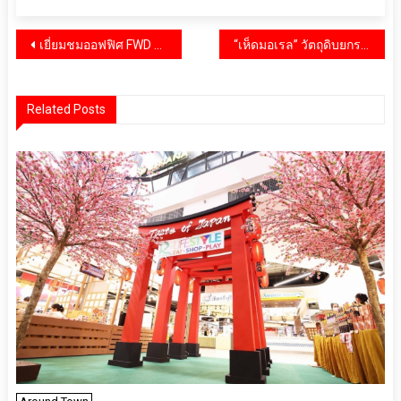
แนะแนว
เยี่ยมชมออฟฟิศ FWD ประกันชีวิต พื้นที่แห่งแรงบันดาลใจที่ใส่ใจทั้งคนและสิ่งแวดล้อม
“เห็ดมอเรล” วัตถุดิบยกระดับความอร่อยกับเมนูประจำฤดูกาล ณ ห้องอาหารเรดสกาย โรงแรมเซ็นทาราแกรนด์ฯ เซ็นทรัลเวิลด์
เรื่อง
Related Posts