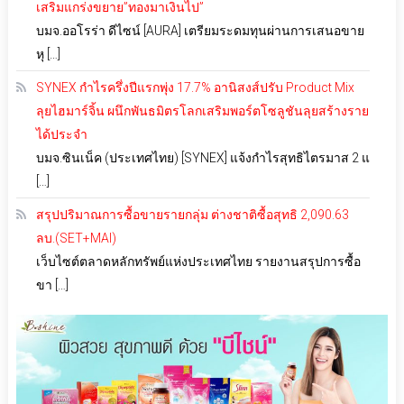
เสริมแกร่งขยาย”ทองมาเงินไป”
บมจ.ออโรร่า ดีไซน์ [AURA] เตรียมระดมทุนผ่านการเสนอขาย
หุ […]
SYNEX กำไรครึ่งปีแรกพุ่ง 17.7% อานิสงส์ปรับ Product Mix
ลุยไฮมาร์จิ้น ผนึกพันธมิตรโลกเสริมพอร์ตโซลูชันลุยสร้างราย
ได้ประจำ
บมจ.ซินเน็ค (ประเทศไทย) [SYNEX] แจ้งกำไรสุทธิไตรมาส 2 แ
[…]
สรุปปริมาณการซื้อขายรายกลุ่ม ต่างชาติซื้อสุทธิ 2,090.63
ลบ.(SET+MAI)
เว็บไซต์ตลาดหลักทรัพย์แห่งประเทศไทย รายงานสรุปการซื้อ
ขา […]