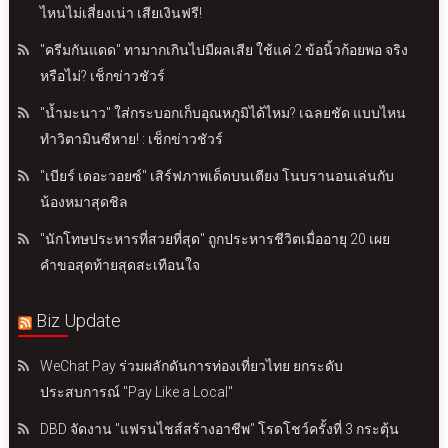
ไหนไม่เสี่ยงเน่า เสียเงินฟรี!
"ครีมกันแดด" ทามากเกินไปมีผลเสีย ใช้แค่ 2 ข้อนิ้วก้อยพอ จริง
หรือไม่? เช็กข่าวชัวร์
"น้ำมะนาว" ใส่กระบอกเก็บอุณหภูมิได้ไหม? เฉลยชัด แบบไหน
ทำวิตามินซีหาย! : เช็กข่าวชัวร์
"เบียร์ เดอะวอยซ์" เสิร์ฟภาพเด็ดบนเตียง โนบรานอนเล่นกับ
น้องหมาสุดชิล
"นักโทษประหารที่สวยที่สุด" ถูกประหารชีวิตเมื่ออายุ 20 เผย
คำขอสุดท้ายสุดสะเทือนใจ
Biz Update
WeChat Pay ร่วมผลักดันการท่องเที่ยวไทย ยกระดับ
ประสบการณ์ "Pay Like a Local"
DBD จัดงาน "แฟรนไชส์สร้างอาชีพ" โรดโชว์ครั้งที่ 3 กระตุ้น