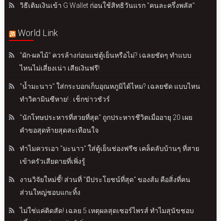
วิธีเติมเงินเข้า G Wallet ก่อนใช้สิทธิวันแรก "คนละครึ่งพลัส"
World Link
"ผัก-ผลไม้" ควรล้างก่อนแช่ตู้เย็นหรือไม่? เฉลยชัดๆ ทำแบบ
ไหนไม่เสี่ยงเน่า เสียเงินฟรี!
"น้ำมะนาว" ใส่กระบอกเก็บอุณหภูมิได้ไหม? เฉลยชัด แบบไหน
ทำวิตามินซีหาย! : เช็กข่าวชัวร์
"นักโทษประหารที่สวยที่สุด" ถูกประหารชีวิตเมื่ออายุ 20 เผย
คำขอสุดท้ายสุดสะเทือนใจ
ทำไมควรเอา "มะนาว" ใส่ตู้เย็นช่องฟรีซ เคล็ดลับบ้านๆ ที่สาย
เข้าครัวเสียดายที่เพิ่งรู้
งานวิจัยใหม่ชี้! ส่วนที่ "มีประโยชน์ที่สุด" ของส้ม คือสิ่งที่คน
ส่วนใหญ่ชอบแกะทิ้ง
ไม่ใช่แค่ติดสัด! เฉลย 5 เหตุผลสุดเซอร์ไพรส์ ทำไมสุนัขชอบ