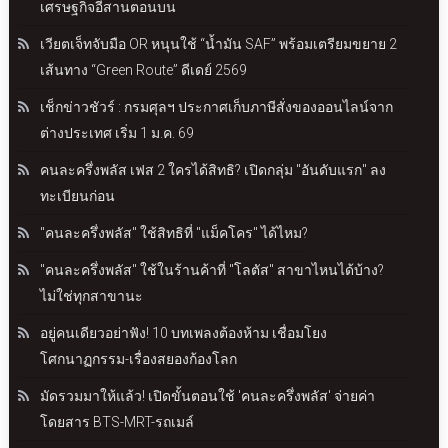
เศรษฐกิจอีสานตอนบน
เวียตเจ็ทจับมือ OR หนุนใช้ “น้ำมัน SAF” พร้อมเตรียมขยาย 2
เส้นทาง “Green Route” ดีเดย์ 2569
เช็กข่าวชัวร์ : กรมศุลฯ ประกาศเก็บภาษีสั่งของออนไลน์จาก
ต่างประเทศ เริ่ม 1 ม.ค. 69
คนละครึ่งพลัส เฟส 2 ใครได้สิทธิ? เปิดกลุ่ม "อันดับแรก" ลง
ทะเบียนก่อน
"คนละครึ่งพลัส" ใช้สิทธิที่ "แม็คโคร" ได้ไหม?
"คนละครึ่งพลัส" ใช้ในร้านค้าที่ "โลตัส" สาขาไหนได้บ้าง?
ไม่ใช่ทุกสาขานะ
อยู่คนเดียวอย่าฟัง! 10 บทเพลงต้องห้าม เชื่อมโยง
โศกนาฏกรรม-เรื่องสยองก้องโลก
มัดรวมมาให้แล้ว! เปิดขั้นตอนใช้ 'คนละครึ่งพลัส' จ่ายค่า
โดยสาร BTS-MRT-รถเมล์