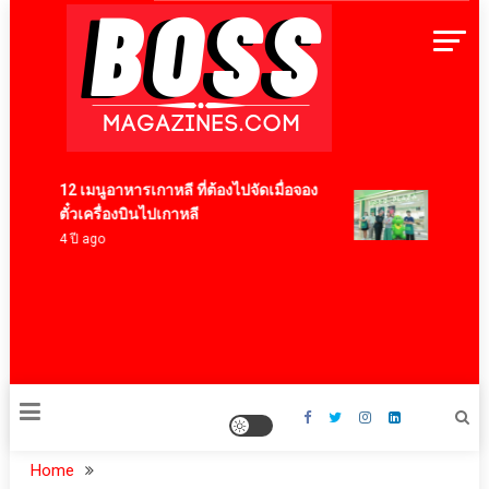
Skip
to
content
BossMagazinesThailand
12 เมนูอาหารเกาหลี ที่ต้องไปจัดเมื่อจอง
ฟู้ดแพชช
ตั๋วเครื่องบินไปเกาหลี
สอศ. ร่
4 ปี ago
ทวิภาคี
โครงการ
17 ชั่วโม
Home