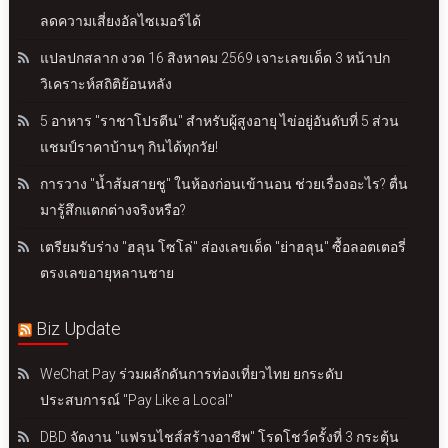
ลดความเสี่ยงอัลไซเมอร์ได้
แปลปกสลาก งวด 16 สิงหาคม 2569 เจาะเลขเด็ด 3 หน้าปก
วิเคราะห์สถิติย้อนหลัง
5 อาหาร "ราชาโปรตีน" สำหรับผู้สูงอายุ ไข่อยู่อันดับที่ 5 ส่วน
แชมป์ราคาบ้านๆ กินได้ทุกวัย!
การวาง "น้ำส้มสายชู" ในห้องก่อนเข้านอน ช่วยเรื่องอะไร? ตื่น
มารู้สึกแตกต่างจริงหรือ?
เตรียมรับร่าง "ฮลุน โซโล่" ส่องเลขเด็ด "ย่าฮลุน" ซื้อลอตเตอรี่
ตรงเลขอายุหลานชาย
Biz Update
WeChat Pay ร่วมผลักดันการท่องเที่ยวไทย ยกระดับ
ประสบการณ์ "Pay Like a Local"
DBD จัดงาน "แฟรนไชส์สร้างอาชีพ" โรดโชว์ครั้งที่ 3 กระตุ้น