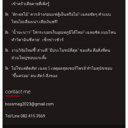
เข้าครัวเสียดายที่เพิ่งรู้
"ผัก-ผลไม้" ควรล้างก่อนแช่ตู้เย็นหรือไม่? เฉลยชัดๆ ทำแบบ
ไหนไม่เสี่ยงเน่า เสียเงินฟรี!
"น้ำมะนาว" ใส่กระบอกเก็บอุณหภูมิได้ไหม? เฉลยชัด แบบไหน
ทำวิตามินซีหาย! : เช็กข่าวชัวร์
งานวิจัยใหม่ชี้! ส่วนที่ "มีประโยชน์ที่สุด" ของส้ม คือสิ่งที่คน
ส่วนใหญ่ชอบแกะทิ้ง
ไม่ใช่แค่ติดสัด! เฉลย 5 เหตุผลสุดเซอร์ไพรส์ ทำไมสุนัขชอบ
"ขึ้นคร่อม" คน-สัตว์-สิ่งของ
contact me:
bossmag2023@gmail.com
Tel/Line 082 415 3569