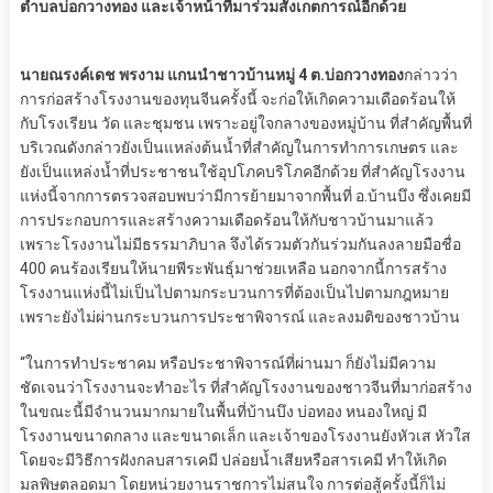
ตำบลบ่อกวางทอง และเจ้าหน้าที่มาร่วมสังเกตการณ์อีกด้วย
นายณรงค์เดช พรงาม แกนนำชาวบ้านหมู่ 4 ต.บ่อกวางทอง
กล่าวว่า
การก่อสร้างโรงงานของทุนจีนครั้งนี้ จะก่อให้เกิดความเดือดร้อนให้
กับโรงเรียน วัด และชุมชน เพราะอยู่ใจกลางของหมู่บ้าน ที่สำคัญพื้นที่
บริเวณดังกล่าวยังเป็นแหล่งต้นน้ำที่สำคัญในการทำการเกษตร และ
ยังเป็นแหล่งน้ำที่ประชาชนใช้อุปโภคบริโภคอีกด้วย ที่สำคัญโรงงาน
แห่งนี้จากการตรวจสอบพบว่ามีการย้ายมาจากพื้นที่ อ.บ้านบึง ซึ่งเคยมี
การประกอบการและสร้างความเดือดร้อนให้กับชาวบ้านมาแล้ว
เพราะโรงงานไม่มีธรรมาภิบาล จึงได้รวมตัวกันร่วมกันลงลายมือชื่อ
400 คนร้องเรียนให้นายพีระพันธุ์มาช่วยเหลือ นอกจากนี้การสร้าง
โรงงานแห่งนี้ไม่เป็นไปตามกระบวนการที่ต้องเป็นไปตามกฎหมาย
เพราะยังไม่ผ่านกระบวนการประชาพิจารณ์ และลงมติของชาวบ้าน
“ในการทำประชาคม หรือประชาพิจารณ์ที่ผ่านมา ก็ยังไม่มีความ
ชัดเจนว่าโรงงานจะทำอะไร ที่สำคัญโรงงานของชาวจีนที่มาก่อสร้าง
ในขณะนี้มีจำนวนมากมายในพื้นที่บ้านบึง บ่อทอง หนองใหญ่ มี
โรงงานขนาดกลาง และขนาดเล็ก และเจ้าของโรงงานยังหัวเส หัวใส
โดยจะมีวิธีการฝังกลบสารเคมี ปล่อยน้ำเสียหรือสารเคมี ทำให้เกิด
มลพิษตลอดมา โดยหน่วยงานราชการไม่สนใจ การต่อสู้ครั้งนี้ก็ไม่