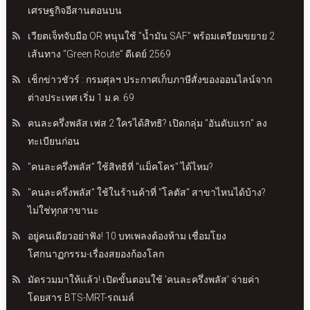
เศรษฐกิจอีสานตอนบน
เวียตเจ็ทจับมือ OR หนุนใช้ “น้ำมัน SAF” พร้อมเตรียมขยาย 2
เส้นทาง “Green Route” ดีเดย์ 2569
เช็กข่าวชัวร์ : กรมศุลฯ ประกาศเก็บภาษีสั่งของออนไลน์จาก
ต่างประเทศ เริ่ม 1 ม.ค. 69
คนละครึ่งพลัส เฟส 2 ใครได้สิทธิ? เปิดกลุ่ม "อันดับแรก" ลง
ทะเบียนก่อน
"คนละครึ่งพลัส" ใช้สิทธิที่ "แม็คโคร" ได้ไหม?
"คนละครึ่งพลัส" ใช้ในร้านค้าที่ "โลตัส" สาขาไหนได้บ้าง?
ไม่ใช่ทุกสาขานะ
อยู่คนเดียวอย่าฟัง! 10 บทเพลงต้องห้าม เชื่อมโยง
โศกนาฏกรรม-เรื่องสยองก้องโลก
มัดรวมมาให้แล้ว! เปิดขั้นตอนใช้ 'คนละครึ่งพลัส' จ่ายค่า
โดยสาร BTS-MRT-รถเมล์