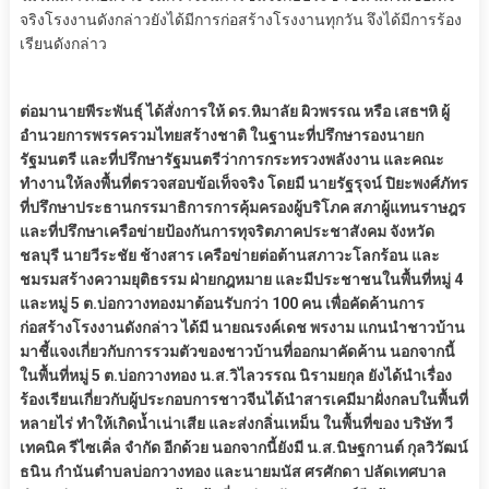
จริงโรงงานดังกล่าวยังได้มีการก่อสร้างโรงงานทุกวัน จึงได้มีการร้อง
เรียนดังกล่าว
ต่อมานายพีระพันธุ์ ได้สั่งการให้ ดร.หิมาลัย ผิวพรรณ หรือ เสธฯหิ ผู้
อำนวยการพรรครวมไทยสร้างชาติ ในฐานะที่ปรึกษารองนายก
รัฐมนตรี และที่ปรึกษารัฐมนตรีว่าการกระทรวงพลังงาน และคณะ
ทำงานให้ลงพื้นที่ตรวจสอบข้อเท็จจริง โดยมี นายรัฐรุจน์ ปิยะพงศ์ภัทร
ที่ปรึกษาประธานกรรมาธิการการคุ้มครองผู้บริโภค สภาผู้แทนราษฎร
และที่ปรึกษาเครือข่ายป้องกันการทุจริตภาคประชาสังคม จังหวัด
ชลบุรี นายวีระชัย ช้างสาร เครือข่ายต่อต้านสภาวะโลกร้อน และ
ชมรมสร้างความยุติธรรม ฝ่ายกฎหมาย และมีประชาชนในพื้นที่หมู่ 4
และหมู่ 5 ต.บ่อกวางทองมาต้อนรับกว่า 100 คน เพื่อคัดค้านการ
ก่อสร้างโรงงานดังกล่าว ได้มี นายณรงค์เดช พรงาม แกนนำชาวบ้าน
มาชี้แจงเกี่ยวกับการรวมตัวของชาวบ้านที่ออกมาคัดค้าน นอกจากนี้
ในพื้นที่หมู่ 5 ต.บ่อกวางทอง น.ส.วิไลวรรณ นิรามยกุล ยังได้นำเรื่อง
ร้องเรียนเกี่ยวกับผู้ประกอบการชาวจีนได้นำสารเคมีมาฝั่งกลบในพื้นที่
หลายไร่ ทำให้เกิดน้ำเน่าเสีย และส่งกลิ่นเหม็น ในพื้นที่ของ บริษัท วี
เทคนิค รีไซเคิ่ล จำกัด อีกด้วย นอกจากนี้ยังมี น.ส.นิษฐกานต์ กุลวิวัฒน์
ธนิน กำนันตำบลบ่อกวางทอง และนายมนัส ศรศักดา ปลัดเทศบาล