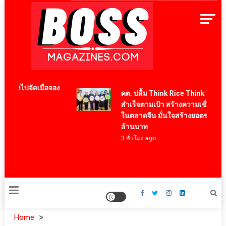
Skip
to
content
BossMagazinesThailand
ต้องไปจัดเมื่อจอง
คต. ปลื้ม Think Rice Think Thailan
สำเร็จตามเป้า สร้างความเชื่อมั่นข้า
ในตลาดจีน มั่นใจสร้างยอดขายกว่า 8
ล้านบาท
3 ชั่วโมง ago
Home