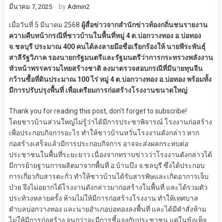
by
มีนาคม 7, 2025
Admin2
เมื่อวันที่ 5 มีนาคม 2568
ผู้สื่อข่าวจากสำนักข่าวท้องกถิ่นชนรายงาน
ความคืบหน้ากรณีที่ชาวบ้านในพื้นที่หมู่ 4 ต.บ่อกวางทอง อ.บ่อทอง
จ.ชลบุรี ประมาณ 400 คนได้ลงลายมือชื่อเรียกร้องให้ นายพีระพันธุ์
สาลีรัฐวิภาค รองนายกรัฐมนตรีและรัฐมนตรีว่าการกระทรวงพลังงาน
หัวหน้าพรรครวมไทยสร้างชาติ ลงมาตรวจสอบกรณีที่มีนายทุนจีน
กว้านซื้อที่ดินประมาณ 100 ไร่ หมู่ 4 ต.บ่อกวางทอง อ.บ่อทอง พร้อมทั้ง
มีการปรับปรุงพื้นที่ เพื่อเตรียมการก่อสร้างโรงงานขนาดใหญ่
Thank you for reading this post, don't forget to subscribe!
โดยชาวบ้านส่วนใหญ่ไม่รู้ว่าได้มีการประชาพิจารณ์ โรงงานก่อสร้าง
เพื่อประกอบกิจการอะไร ทำให้ชาวบ้านหวั่นโรงงานดังกล่าว หาก
ก่อสร้างเสร็จแล้วมีการประกอบกิจการ อาจจะส่งผลกระทบต่อ
ประชาชนในพื้นที่ระยะยาว เนื่องจากทราบข่าวว่าโรงงานดังกล่าวได้
มีการย้ายฐานการผลิตมาจากพื้นที่ อ.บ้านบึง จ.ชลบุรี ซึ่งได้ประกอบ
การเกี่ยวกับสารตะกั่ว ทำให้ชาวบ้านได้รับสารพิษและเกิดอาการเจ็บ
ป่วย จึงไม่อยากได้โรงงานดังกล่าวมาก่อสร้างในพื้นที่ และได้รวมตัว
ประท้วงหลายครั้ง ห้ามไม่ให้มีการก่อสร้างโรงงาน ทำให้เทศบาล
ตำบลบ่อกวางทอง และนายอำเภอบ่อทองลงพื้นที่ และได้มีคำสั่งห้าม
ไม่ให้มีการก่อสร้าง จนกว่าจะมีการชี้แจงกับประชาชน แต่ในข้อเท็จ