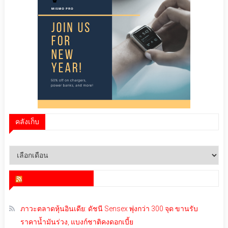
คลังเก็บ
คลัง
เก็บ
สำนักข่าว infoquest
ภาวะตลาดหุ้นอินเดีย: ดัชนี Sensex พุ่งกว่า 300 จุด ขานรับ
ราคาน้ำมันร่วง, แบงก์ชาติคงดอกเบี้ย