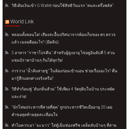
วิธีเติมเงินเข้า G Wallet ก่อนใช้สิทธิวันแรก "คนละครึ่งพลัส"
World Link
หลอนทั้งคอนโด! เสียงสะอื้นปริศนาจากห้องเก็บของ ตร.ตรวจ
แล้ว เฉลยคืออะไร? (มีคลิป)
5 อาหาร "ราชาโปรตีน" สำหรับผู้สูงอายุ ไข่อยู่อันดับที่ 5 ส่วน
แชมป์ราคาบ้านๆ กินได้ทุกวัย!
การวาง "น้ำส้มสายชู" ในห้องก่อนเข้านอน ช่วยเรื่องอะไร? ตื่น
มารู้สึกแตกต่างจริงหรือ?
วิธีทำก้อนฟู่ "ดับกลิ่นส้วม" ใช้เพียง 4 วัตถุดิบในบ้าน ประหยัด
และง่าย!
"นักโทษประหารที่สวยที่สุด" ถูกประหารชีวิตเมื่ออายุ 20 เผย
คำขอสุดท้ายสุดสะเทือนใจ
ทำไมควรเอา "มะนาว" ใส่ตู้เย็นช่องฟรีซ เคล็ดลับบ้านๆ ที่สาย