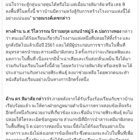
แน่ใจว่าจะสู้กลุ่นนายทุนได้หรือไม่ แต่เมื่อนายหิมาลัย หรือ เสธ หิ
ลงพื้นที่ในครั้งนี้ ชาวบ้านมีความหวังสู้กับการสร้างโรงงานแห่งนี้ได้
อย่างแน่นอน”
นายณรงค์เดชกล่าว
ทางด้าน น.ส.วิไลวรรณ นิรามยกุล แกนนำหมู่ 5 ต.บ่อกวางทอง
กล่าว
ว่า ตนเองได้ร้องเรียนเกี่ยวกับโรงงานแห่งหนึ่งที่ปล่อยให้ทิ้งร้าง และ
ถูกสั่งปิดไปแล้วเมื่อปี 2561 และได้มีผู้ประกอบการชาวจีนในพื้นที่
สมุทรสาครนำขยะสารเคมีมาฝังกลบ 3 ครั้งเกรงว่าจะเกิดมลพิษและ
มลภาวะในพื้นที่ เนื่องจากมีน้ำเน่าเสียและเริ่มส่งกลิ่นเหม็น จึงได้มา
ร่วมกันร้องเรียนในครั้งนี้ด้วย โดยหวังว่านายหิมาลัย หรือเสธหิ จะได้
ประสานงานกับทางนายพีระพันธุ์ ลงมาช่วยเหลือ โดยพวกตนจะทำ
หนังสือร้องเรียนอย่างเป็นทางการอีกครั้งหนึ่ง
ด้าน ดร.หิมาลัย กล่าวว่า
ภายหลังจากได้รับเรื่องร้องเรียนกับชาวบ้าน
เรียบร้อยแล้ว จะให้ทางฝ่ายกฎหมายดำเนินการตรวจสอบข้อเท็จจริง
อีกครั้งหนึ่งกับหน่วยงานที่เกี่ยวข้อง และเชื่อมั่นว่านายพีระพันธุ์ คงไม่
ปล่อยให้ใครละเมิดข้อกฎหมาย ส่วนกรณีที่มีการนำสารเคมีมาฝังกลบ
ในพื้นที่หมู่ 5 ต.บ่อกวางทองนั้น ขณะนี้ยังไม่ได้ร้องเรียนอย่างเป็น
ทางการ และยังไม่ส่งเอกสารข้อเท็จจริง ซึ่งตนเองจะลงไปในพื้นที่เพื่อ