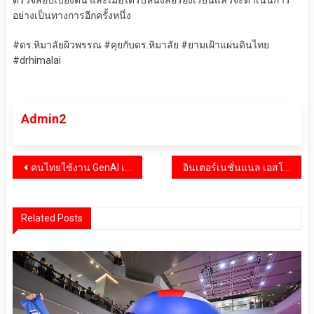
ตรวจสอบเบื้องต้น และเมื่อได้รับหนังสือร้องเรียนแล้วจะดำเนินการ
อย่างเป็นทางการอีกครั้งหนึ่ง
#ดร.หิมาลัยผิวพรรณ #คุยกับดร.หิมาลัย #ยามเฝ้าแผ่นดินไทย
#drhimalai
Admin2
แนะแนว
คนไทยใช้งาน GenAI เพิ่มก้าวกระโดด แต่ผู้หญิงยังมีบทบาทน้อยกว่าผู้ชาย Coursera เปิดตัวคู่มือกลยุทธ์และมาตรการเพื่อเพิ่มบทบาทผู้หญิงในวงการ AI
อินเตอร์เนชั่นแนล เอสโอเอส เผยผลสำรวจแนวโน้มความเสี่ยงปี 2568: องค์กร 75% มองความวุ่นวายทางสังคมเป็นความเสี่ยงสูงสุดในโลกที่แตกแยก
เรื่อง
Related Posts