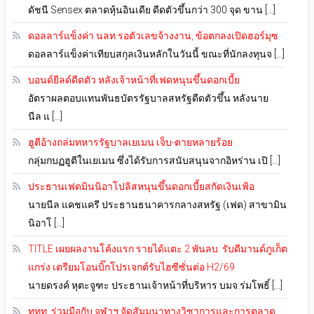
ดัชนี Sensex ตลาดหุ้นอินเดีย ดีดตัวขึ้นกว่า 300 จุด ขาน […]
ดอลลาร์แข็งค่า นลท.รอตัวเลขจ้างงาน, ข้อตกลงเปิดฮอร์มุซ
ดอลลาร์แข็งค่าเทียบสกุลเงินหลักในวันนี้ ขณะที่นักลงทุนจ […]
บอนด์ยีลด์ดีดตัว หลังเจ้าหน้าที่เฟดหนุนขึ้นดอกเบี้ย
อัตราผลตอบแทนพันธบัตรรัฐบาลสหรัฐดีดตัวขึ้น หลังนาย
นีล แ […]
ฮูตีอ้างถล่มทหารรัฐบาลเยเมน เจ็บ-ตายหลายร้อย
กลุ่มกบฏฮูตีในเยเมน ซึ่งได้รับการสนับสนุนจากอิหร่าน เปิ […]
ประธานเฟดมินนิอาโปลิสหนุนขึ้นดอกเบี้ยสกัดเงินเฟ้อ
นายนีล แคชแครี ประธานธนาคารกลางสหรัฐ (เฟด) สาขามิน
นิอาโ […]
TITLE เผยผลงานโค้งแรก รายได้แตะ 2 พันลบ. รับดีมานด์ภูเก็ต
แกร่ง เตรียมโอนบิ๊กโปรเจกต์รับไฮซีซั่นต่อ H2/69
นายดรงค์ หุตะจูฑะ ประธานเจ้าหน้าที่บริหาร บมจ.ร่มโพธิ์ […]
ททท. ร่วมมือกับ จุฬาฯ จัดสัมมนาทางวิชาการและการตลาด