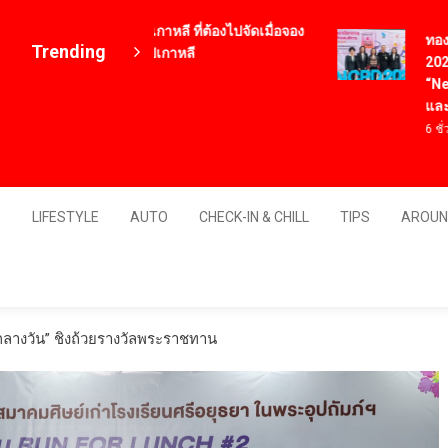
12 เมนูอาหารเกาหลี ที่ต้องไปจัดเมื่อจอง
ทองก้อนใ
Trending
ตั๋วเครื่องบินไปเกาหลี
2026 นำน
4 ปี ago
“NeuroSi
และคนพิ
6 ชั่วโมง a
Thailand
S
LIFESTYLE
AUTO
CHECK-IN & CHILL
TIPS
AROUN
รกลางวัน” ชิงถ้วยรางวัลพระราชทาน