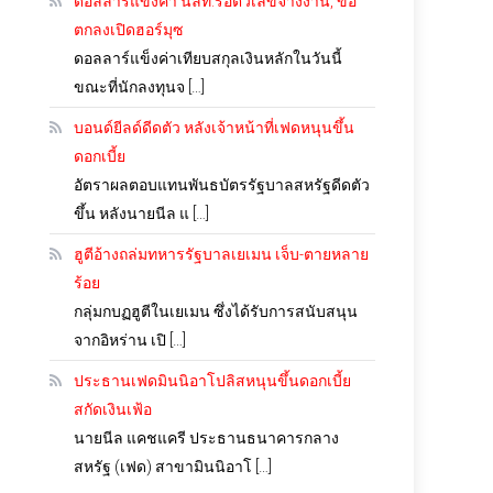
ดอลลาร์แข็งค่า นลท.รอตัวเลขจ้างงาน, ข้อ
ตกลงเปิดฮอร์มุซ
ดอลลาร์แข็งค่าเทียบสกุลเงินหลักในวันนี้
ขณะที่นักลงทุนจ […]
บอนด์ยีลด์ดีดตัว หลังเจ้าหน้าที่เฟดหนุนขึ้น
ดอกเบี้ย
อัตราผลตอบแทนพันธบัตรรัฐบาลสหรัฐดีดตัว
ขึ้น หลังนายนีล แ […]
ฮูตีอ้างถล่มทหารรัฐบาลเยเมน เจ็บ-ตายหลาย
ร้อย
กลุ่มกบฏฮูตีในเยเมน ซึ่งได้รับการสนับสนุน
จากอิหร่าน เปิ […]
ประธานเฟดมินนิอาโปลิสหนุนขึ้นดอกเบี้ย
สกัดเงินเฟ้อ
นายนีล แคชแครี ประธานธนาคารกลาง
สหรัฐ (เฟด) สาขามินนิอาโ […]