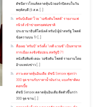
ดัชนีดาวโจนส์ตลาดหุ้นนิวยอร์กปิดลบในวัน
พฤหัสบดี (6 ส.ค. […]
ทรัมป์เดือด! โวย “วอชิงตันโพสต์” รายงานเฟ
กนิวส์ เข้าข่ายทรยศต่อชาติ
ประธานาธิบดีโดนัลด์ ทรัมป์ ผู้นำสหรัฐ โพสต์
ข้อความบน Tr […]
สื่อเผย “ทรัมป์” หวังตั้ง “เจดี แวนซ์” เป็นทายาท
การเมือง ลงชิงชัยปธน.สหรัฐปี 71
หนังสือพิมพ์ เดอะ วอชิงตัน โพสต์ รายงานโดย
อ้างแหล่งข่าว […]
ภาวะตลาดหุ้นอินเดีย: ดัชนี Sensex พุ่งกว่า
300 จุด ขานรับราคาน้ำมันร่วง, แบงก์ชาติคง
ดอกเบี้ย
ดัชนี Sensex ตลาดหุ้นอินเดีย ดีดตัวขึ้นกว่า
300 จุด ขาน […]