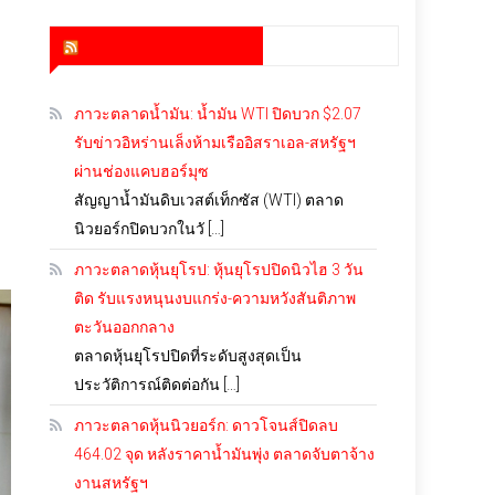
สำนักข่าว infoquest
ภาวะตลาดน้ำมัน: น้ำมัน WTI ปิดบวก $2.07
รับข่าวอิหร่านเล็งห้ามเรืออิสราเอล-สหรัฐฯ
ผ่านช่องแคบฮอร์มุซ
ง
สัญญาน้ำมันดิบเวสต์เท็กซัส (WTI) ตลาด
นิวยอร์กปิดบวกในวั […]
ภาวะตลาดหุ้นยุโรป: หุ้นยุโรปปิดนิวไฮ 3 วัน
ติด รับแรงหนุนงบแกร่ง-ความหวังสันติภาพ
ตะวันออกกลาง
ตลาดหุ้นยุโรปปิดที่ระดับสูงสุดเป็น
ประวัติการณ์ติดต่อกัน […]
ภาวะตลาดหุ้นนิวยอร์ก: ดาวโจนส์ปิดลบ
464.02 จุด หลังราคาน้ำมันพุ่ง ตลาดจับตาจ้าง
งานสหรัฐฯ