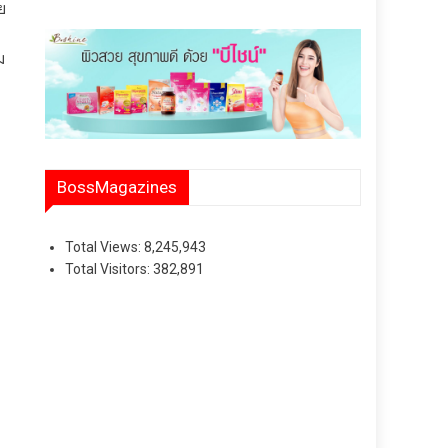
ย
ม
BossMagazines
Total Views:
8,245,943
Total Visitors:
382,891