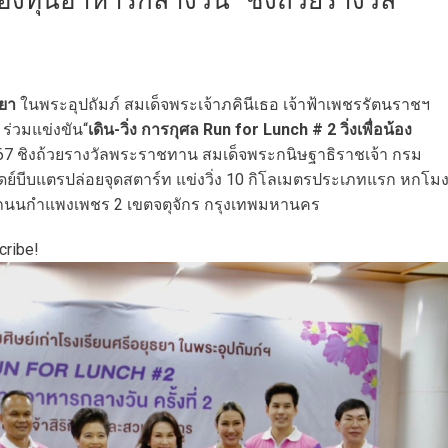
งกองทุนอาหารกลางวัน” ชิงถ้วยรางวัล
ธยา
ในพระอุปถัมภ์ สมเด็จพระเจ้าภคินีเธอ เจ้าฟ้าเพชรรัตนราชฯ
ร่วมแข่งขัน“
เดิน-วิ่ง การกุศล Run for Lunch # 2 วิ่งเพื่อน้อง
567 ชิงถ้วยรางวัลพระราชทาน สมเด็จพระกนิษฐาธิราชเจ้า กรม
ย์บีบแตรปล่อยจุดสตาร์ท แข่งวิ่ง 10 กิโลเมตรประเภทแรก หกโม
์ฯ ถนนกำแพงเพชร 2 เขตจตุจักร กรุงเทพมหานคร
cribe!