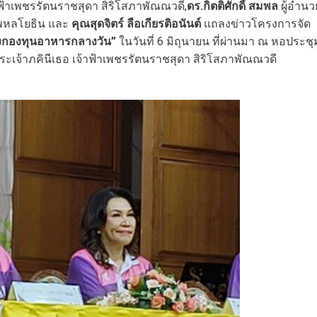
าฟ้าเพชรรัตนราชสุดา สิริโสภาพัณณวดี,
ดร.กิตติศักดิ์ สมพล
ผู้อำนว
 พหลโยธิน และ
คุณสุดจิตร์ ลือเกียรติอนันต์
แถลงข่าวโครงการจัด
น้องกองทุนอาหารกลางวัน”
ในวันที่ 6 มิถุนายน ที่ผ่านมา ณ หอประชุ
ระเจ้าภคินีเธอ เจ้าฟ้าเพชรรัตนราชสุดา สิริโสภาพัณณวดี