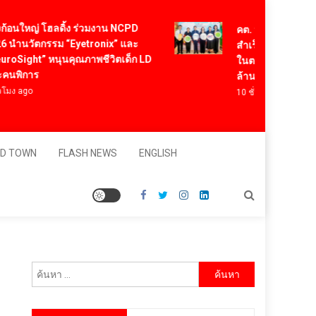
หญ่ โฮลดิ้ง ร่วมงาน NCPD
คต. ปลื้ม Think Rice Th
วัตกรรม “Eyetronix” และ
สำเร็จตามเป้า สร้างความ
ght” หนุนคุณภาพชีวิตเด็ก LD
ในตลาดจีน มั่นใจสร้างย
การ
ล้านบาท
go
10 ชั่วโมง ago
D TOWN
FLASH NEWS
ENGLISH
ค้นหา
สำหรับ: