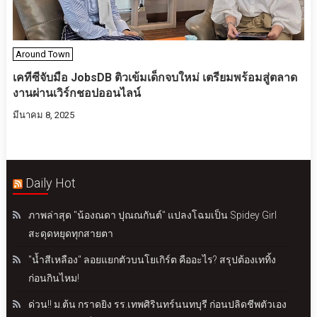
Around Town
เคทีซีจับมือ JobsDB ติวเข้มเด็กจบใหม่ เตรียมพร้อมสู่ตลาด
งานผ่านเวิร์กชอปออนไลน์
มีนาคม 8, 2025
Daily Hot
ภาพล่าสุด "น้องณดา ปุณณกันต์" แปลงโฉมเป็น Spidey Girl
สะดุดหยุดทุกสายตา
"น้ำสีเหลือง" ลอยแยกตัวบนโยเกิร์ต คืออะไร? สรุปต้องเททิ้ง
ก่อนกินไหม!
ด่วน!! ม.ต้น กราดยิง รร.เทพศิรินทร์นนทบุรี ก่อนปลิดชีพตัวเอง