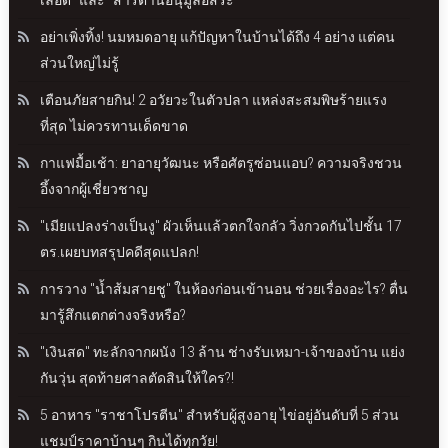
เลือด" และ "สารต้านอนุมูลอิสระ"
อย่าเพิ่งทิ้ง! นมหมดอายุ แก้ปัญหาในบ้านได้ถึง 4 อย่าง แต่คน
ส่วนใหญ่ไม่รู้
เตือนภัยสายกิน! 2 อวัยวะในตัวปลา แหล่งสะสมพิษร้ายแรง
ที่สุด ไม่ควรทานเด็ดขาด
กาแฟมื้อเช้า: ยาอายุวัฒนะ หรือศัตรูซ่อนแอบ? ความจริงชวน
อึ้งจากผู้เชี่ยวชาญ
"เมียแปลงร่างเป็นงู" ผัวเห็นแล้วตกใจกลัว วิ่งกวดกันไปชั้น 17
ตร.เผยบทสรุปคดีสุดแปลก!
การวาง "น้ำส้มสายชู" ในห้องก่อนเข้านอน ช่วยเรื่องอะไร? ตื่น
มารู้สึกแตกต่างจริงหรือ?
"เงินสด" ทะลักจากผนัง 13 ล้าน ช่างรับเหมา-เจ้าของบ้าน แย่ง
กันวุ่น สุดท้ายศาลตัดสินให้ใคร?!
5 อาหาร "ราชาโปรตีน" สำหรับผู้สูงอายุ ไข่อยู่อันดับที่ 5 ส่วน
แชมป์ราคาบ้านๆ กินได้ทุกวัย!