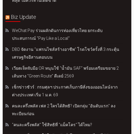
ที่สุด ไม่ควรทานเด็ดขาด
Biz Update
WeChat Pay ร่วมผลักดันการท่องเที่ยวไทย ยกระดับ
ประสบการณ์ "Pay Like a Local"
DBD จัดงาน "แฟรนไชส์สร้างอาชีพ" โรดโชว์ครั้งที่ 3 กระตุ้น
เศรษฐกิจอีสานตอนบน
เวียตเจ็ทจับมือ OR หนุนใช้ “น้ำมัน SAF” พร้อมเตรียมขยาย 2
เส้นทาง “Green Route” ดีเดย์ 2569
เช็กข่าวชัวร์ : กรมศุลฯ ประกาศเก็บภาษีสั่งของออนไลน์จาก
ต่างประเทศ เริ่ม 1 ม.ค. 69
คนละครึ่งพลัส เฟส 2 ใครได้สิทธิ? เปิดกลุ่ม "อันดับแรก" ลง
ทะเบียนก่อน
"คนละครึ่งพลัส" ใช้สิทธิที่ "แม็คโคร" ได้ไหม?