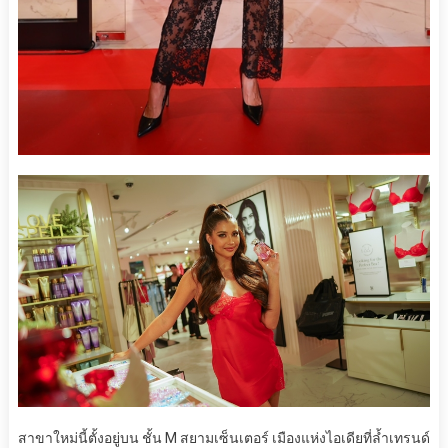
สาขาใหม่นี้ตั้งอยู่บน ชั้น M สยามเซ็นเตอร์ เมืองแห่งไอเดียที่ล้ำเทรนด์