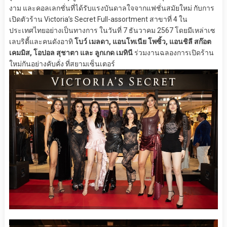
งาม และคอลเลกชั่นที่ได้รับแรงบันดาลใจจากแฟชั่นสมัยใหม่ กับการ
เปิดตัวร้าน Victoria’s Secret Full-assortment สาขาที่ 4 ใน
ประเทศไทยอย่างเป็นทางการ ในวันที่ 7 ธันวาคม 2567 โดยมีเหล่าเซ
เลบริตี้และคนดังอาทิ
โบว์ เมลดา, แอนโทเนีย โพซิ้ว, แอนชิลี สก๊อต
เคมมิส
, โอปอล
สุชาตา และ
ลูกเกด เมทินี
ร่วมงานฉลองการเปิดร้าน
ใหม่กันอย่างคับคั่ง ที่สยามเซ็นเตอร์