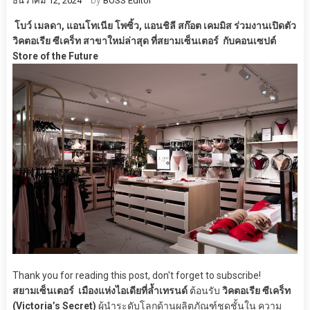
ธันวาคม 12, 2024
BOSS Editor
โบว์ เมลดา, แอนโทเนีย โพซิ้ว, แอนชิลี สก๊อต เคมมิส
ร่วมงานเปิดตัว
วิคตอเรีย ซีเคร็ท สาขาใหม่ล่าสุด ที่สยามเซ็นเตอร์
กับคอนเซปต์
Store of the Future
Thank you for reading this post, don't forget to subscribe!
สยามเซ็นเตอร์ เมืองแห่งไอเดียที่ล้ำเทรนด์
ต้อนรับ
วิคตอเรีย ซีเคร็ท
(Victoria’s Secret)
ผู้นำระดับโลกด้านผลิตภัณฑ์ชุดชั้นใน ความ