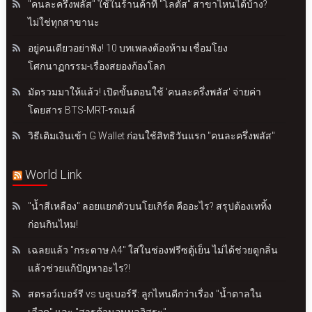
"คนละครึ่งพลัส" ใช้ในร้านค้าที่ "โลตัส" สาขาไหนได้บ้าง?
ไม่ใช่ทุกสาขานะ
อยู่คนเดียวอย่าฟัง! 10 บทเพลงต้องห้าม เชื่อมโยง
โศกนาฏกรรม-เรื่องสยองก้องโลก
มัดรวมมาให้แล้ว! เปิดขั้นตอนใช้ 'คนละครึ่งพลัส' จ่ายค่า
โดยสาร BTS-MRT-รถเมล์
วิธีเติมเงินเข้า G Wallet ก่อนใช้สิทธิวันแรก "คนละครึ่งพลัส"
World Link
"น้ำสีเหลือง" ลอยแยกตัวบนโยเกิร์ต คืออะไร? สรุปต้องเททิ้ง
ก่อนกินไหม!
เฉลยแล้ว "กระดาษ A4" ใส่ในช่องฟรีซตู้เย็น ไม่ได้ช่วยดูกลิ่น
แล้วช่วยแก้ปัญหาอะไร?!
สตรอว์เบอร์รี vs บลูเบอร์รี: ลูกไหนดีกว่าเรื่อง "น้ำตาลใน