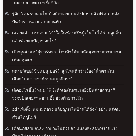
: เผยยอดบาดเจ็บ-เสียชีวิต
รู้จัก "เต้ ดราก้อนไฟว์" อดีตบอยแบนด์ ปมหายตัวปริศนาหลัง
ปั่นจักรยานออกจากบ้านพัก
เฉลยแล้ว "กระดาษ A4" ใส่ในช่องฟรีซตู้เย็น ไม่ได้ช่วยดูกลิ่น
แล้วช่วยแก้ปัญหาอะไร?!
เปิดลุคล่าสุด "จุ๋ย วรัทยา" โกนหัวโล้น สลัดลุคสาวหวาน สวย
เท่สะดุดตา
สตรอว์เบอร์รี vs บลูเบอร์รี: ลูกไหนดีกว่าเรื่อง "น้ำตาลใน
เลือด" และ "สารต้านอนุมูลอิสระ"
เกิดอะไรขึ้น? หนุ่ม 19 ยิงตัวเองในสนามยิงปืนค่ายสุรนารี
วงจรปิดเผยภาพชวนอึ้ง ช่วงท้ายการฝึก
อย่าเพิ่งทิ้ง! นมหมดอายุ แก้ปัญหาในบ้านได้ถึง 4 อย่าง แต่คน
ส่วนใหญ่ไม่รู้
เตือนภัยสายกิน! 2 อวัยวะในตัวปลา แหล่งสะสมพิษร้ายแรง