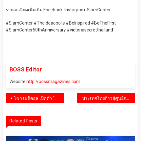
รายละเอียดเพิ่มเติม Facebook, Instagram: SiamCenter
#SiamCenter #TheIdeaopolis #BeInspired #BeTheFirst
#SiamCenter50thAnniversary #victoriasecretthailand
BOSS Editor
Website
http://bossmagazines.com
แนะแนว
โซว เมดิคอล เปิดตัว “ไหมหงส์ชมพู YOURLINE” เทรนด์ความงามจากเกาหลี ยืนยันด้วยผลการวิจัยจากผู้ใช้จริง
ประเทศไทยก้าวสู่ศูนย์กลางการผลิตแคปซูลของเอเชีย ด้วยโรงงานใหม่จาก ACG
เรื่อง
Related Posts