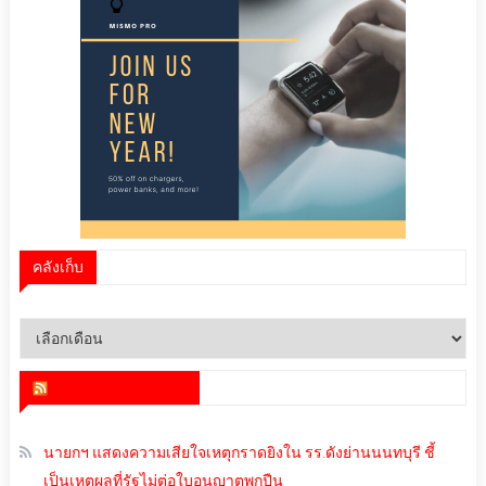
คลังเก็บ
คลัง
เก็บ
สำนักข่าว infoquest
นายกฯ แสดงความเสียใจเหตุกราดยิงใน รร.ดังย่านนนทบุรี ชี้
เป็นเหตุผลที่รัฐไม่ต่อใบอนุญาตพกปืน