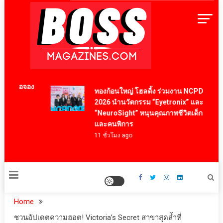
Skip
to
content
BossMagazinesThailand
มื่อจอง
ทองก้อนใหญ่ โฮลดิ้ง ร่วมงาน NCPD
2026 นำนวัตกรรม “Eyetronix” และ
“NeuroSight” หนุนคุณภาพชีวิตเด็ก LD
และคนพิการ
11 ชั่วโมง ago
Home
ชวนอัปเดตความฮอต! Victoria’s Secret สาขาสุดล้ำที่