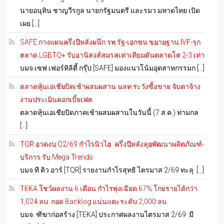
นายอนุทิน ชาญวีรกูล นายกรัฐมนตรี และรมว.มหาดไทย เปิด
เผย […]
SAFE กางแผนครึ่งปีหลังผนึก รพ.รัฐ-เอกชน ขยายฐาน IVF-รุก
ตลาด LGBTQ+ รับอานิสงส์สมรสเท่าเทียมดันตลาดโต 2-3 เท่า
บมจ.เซฟ เฟอร์ทิลิตี้ กรุ๊ป [SAFE] มองแนวโน้มอุตสาหกรรมก […]
ตลาดหุ้นเอเชียปิดเช้าผสมผสาน นลท.ระวังซื้อขาย จับตาจ้าง
งานประเมินดอกเบี้ยเฟด
ตลาดหุ้นเอเชียปิดภาคเช้าผสมผสานในวันนี้ (7 ส.ค.) ท่ามกล
[…]
TQR อวดงบ Q2/69 กำไรนิวไฮ ครึ่งปีหลังลุยพัฒนาผลิตภัณฑ์-
บริการ รับ Mega Trends
บมจ.ที คิว อาร์ [TQR] รายงานกำไรสุทธิ ไตรมาส 2/69 ทะลุ […]
TEKA โชว์ผลงาน 6 เดือน กำไรพุ่งเฉียด 67% โกยรายได้กว่า
1,024 ลบ. กอด Backlog แน่นแตะระดับ 2,000 ลบ.
บมจ. ฑีฆาก่อสร้าง [TEKA] ประกาศผลงานไตรมาส 2/69 มี