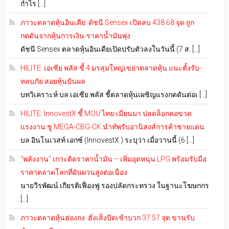
กำไร […]
ภาวะตลาดหุ้นอินเดีย: ดัชนี Sensex เปิดลบ 438.68 จุด ถูก
กดดันจากหุ้นการเงิน-ราคาน้ำมันพุ่ง
ดัชนี Sensex ตลาดหุ้นอินเดียเปิดปรับตัวลงในวันนี้ (7 ส. […]
HILITE: เอเซีย พลัส ชี้ 4 มรสุมใหญ่เขย่าตลาดหุ้น แนะตั้งรับ-
หลบภัย สอยหุ้นปันผล
บทวิเคราะห์ บล.เอเซีย พลัส ชี้ตลาดหุ้นเผชิญแรงกดดันต่อเ […]
HILITE: InnovestX ชี้ MOU ไทย-เมียนมา ปลดล็อกคอขวด
แรงงาน ชู MEGA-CBG-CK นำทัพรับอานิสงส์การค้าชายแดน
บล.อินโนเวสท์ เอกซ์ (InnovestX ) ระบุว่า เมื่อวานนี้ (6 […]
“พลังงาน” เกาะติดราคาน้ำมัน – เพิ่มอุดหนุน LPG พร้อมรับมือ
ราคาตลาดโลกที่ผันผวนสูงต่อเนื่อง
นายวีรพัฒน์ เกียรติเฟื่องฟู รองปลัดกระทรวง ในฐานะโฆษกกร
[…]
ภาวะตลาดหุ้นฮ่องกง: ฮั่งเส็งปิดเช้าบวก 37.57 จุด ขานรับ