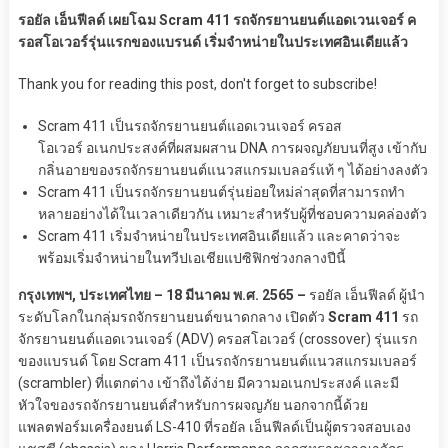
รอยัล เอ็นฟีลด์ เผยโฉม
Scram 411 รถจักรยานยนต์แอดเวนเจอร์ ค
รอสโอเวอร์รุ่นแรกของแบรนด์ เริ่มจำหน่ายในประเทศอินเดียแล้ว
Thank you for reading this post, don't forget to subscribe!
Scram 411 เป็นรถจักรยานยนต์แอดเวนเจอร์ ครอส
โอเวอร์ อเนกประสงค์ที่ผสมผสาน DNA การผจญภัยบนที่สูง เข้ากับ
กลิ่นอายของรถจักรยานยนต์แนวสแกรมเบลอร์แท้ ๆ ได้อย่างลงตัว
Scram 411 เป็นรถจักรยานยนต์รุ่นย่อยใหม่ล่าสุดที่สามารถทำ
หลายอย่างได้ในเวลาเดียวกัน เหมาะสำหรับผู้ที่ชอบความคล่องตัว
Scram 411 เริ่มจำหน่ายในประเทศอินเดียแล้ว และคาดว่าจะ
พร้อมเริ่มจำหน่ายในทวีปเอเชียแปซิฟิกช่วงกลางปีนี้
กรุงเทพฯ
, ประเทศไทย – 18 มีนาคม พ.ศ. 2565 –
รอยัล เอ็นฟีลด์ ผู้นำ
ระดับโลกในกลุ่มรถจักรยานยนต์ขนาดกลาง เปิดตัว
Scram 411
รถ
จักรยานยนต์แอดเวนเจอร์ (ADV) ครอสโอเวอร์ (crossover) รุ่นแรก
ของแบรนด์ โดย Scram 411 เป็นรถจักรยานยนต์แนวสแกรมเบลอร์
(scrambler) ที่แตกต่าง เข้าถึงได้ง่าย มีความอเนกประสงค์ และมี
หัวใจของรถจักรยานยนต์สำหรับการผจญภัย นอกจากนี้ด้วย
แพลตฟอร์มเครื่องยนต์ LS-410 ที่รอยัล เอ็นฟีลด์เป็นผู้ตรวจสอบเอง