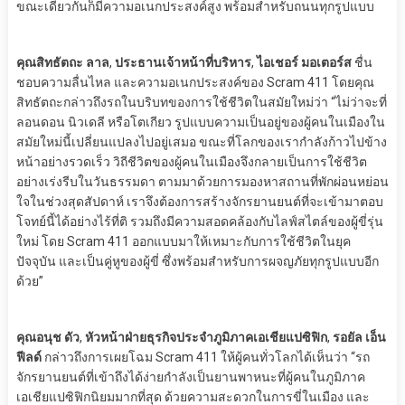
ขณะเดียวกันก็มีความอเนกประสงค์สูง พร้อมสำหรับถนนทุกรูปแบบ
คุณสิทธัตถะ ลาล
,
ประธานเจ้าหน้าที่บริหาร
,
ไอเชอร์ มอเตอร์ส
ชื่น
ชอบความลื่นไหล และความอเนกประสงค์ของ Scram 411 โดยคุณ
สิทธัตถะกล่าวถึงรถในบริบทของการใช้ชีวิตในสมัยใหม่ว่า “ไม่ว่าจะที่
ลอนดอน นิวเดลี หรือโตเกียว รูปแบบความเป็นอยู่ของผู้คนในเมืองใน
สมัยใหม่นี้เปลี่ยนแปลงไปอยู่เสมอ ขณะที่โลกของเรากำลังก้าวไปข้าง
หน้าอย่างรวดเร็ว วิถีชีวิตของผู้คนในเมืองจึงกลายเป็นการใช้ชีวิต
อย่างเร่งรีบในวันธรรมดา ตามมาด้วยการมองหาสถานที่พักผ่อนหย่อน
ใจในช่วงสุดสัปดาห์ เราจึงต้องการสร้างจักรยานยนต์ที่จะเข้ามาตอบ
โจทย์นี้ได้อย่างไร้ที่ติ รวมถึงมีความสอดคล้องกับไลฟ์สไตล์ของผู้ขี่รุ่น
ใหม่ โดย Scram 411 ออกแบบมาให้เหมาะกับการใช้ชีวิตในยุค
ปัจจุบัน และเป็นคู่หูของผู้ขี่ ซึ่งพร้อมสำหรับการผจญภัยทุกรูปแบบอีก
ด้วย”
คุณอนุช ดัว
,
หัวหน้าฝ่ายธุรกิจประจำภูมิภาคเอเชียแปซิฟิก
,
รอยัล เอ็น
ฟีลด์
กล่าวถึงการเผยโฉม Scram 411 ให้ผู้คนทั่วโลกได้เห็นว่า “รถ
จักรยานยนต์ที่เข้าถึงได้ง่ายกำลังเป็นยานพาหนะที่ผู้คนในภูมิภาค
เอเชียแปซิฟิกนิยมมากที่สุด ด้วยความสะดวกในการขี่ในเมือง และ