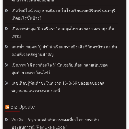
ศึกษาไม่ใช่พื้นที่ปลอดภัย
เปิดไทม์ไลน์ เหตุกราดยิงภายในโรงเรียนเทพศิรินทร์ นนทบุรี
เกิดอะไรขึ้นบ้าง?
เปิดภาพล่าสุด "ดิว อริสรา" สวมชุดไทย สวยสง่า ออร่าพุ่งเต็ม
เฟรม
สลดซ้ำ! พบศพ "ปู่-ย่า" นักเรียนกราดยิง เสียชีวิตคาบ้าน ตร.ค้น
คอมพ์เจอหลักฐานสำคัญ
เปิดภาพ "เต้ ดราก้อนไฟว์" นัดเจอกับเพื่อน กลายเป็นช็อต
สุดท้ายวงดราก้อนไฟว์
เลขเด็ดปฏิทินคำชะโนด งวด 16/8/69 ปล่อยเลขมงคล
พญานาค แนวทางหวยงวดนี้
Biz Update
WeChat Pay ร่วมผลักดันการท่องเที่ยวไทย ยกระดับ
ประสบการณ์ "Pay Like a Local"