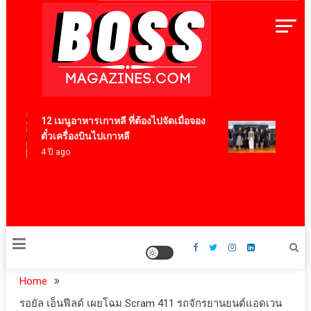
Skip
to
content
BossMagazinesThailand
12 เมนูอาหารเกาหลี ที่ต้องไปจัดเมื่อจอง
‘RAKSA
ตั๋วเครื่องบินไปเกาหลี
มาสเตอ
4 ปี ago
“ผ้าลาย
มิเต็ด 
สุนทรี
5 ชั่วโม
Home
รอยัล เอ็นฟีลด์ เผยโฉม Scram 411 รถจักรยานยนต์แอดเวน