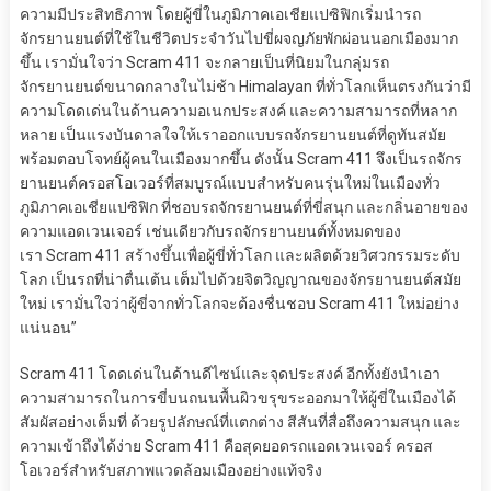
ความมีประสิทธิภาพ โดยผู้ขี่ในภูมิภาคเอเชียแปซิฟิกเริ่มนำรถ
จักรยานยนต์ที่ใช้ในชีวิตประจำวันไปขี่ผจญภัยพักผ่อนนอกเมืองมาก
ขึ้น เรามั่นใจว่า Scram 411 จะกลายเป็นที่นิยมในกลุ่มรถ
จักรยานยนต์ขนาดกลางในไม่ช้า Himalayan ที่ทั่วโลกเห็นตรงกันว่ามี
ความโดดเด่นในด้านความอเนกประสงค์ และความสามารถที่หลาก
หลาย เป็นแรงบันดาลใจให้เราออกแบบรถจักรยานยนต์ที่ดูทันสมัย
พร้อมตอบโจทย์ผู้คนในเมืองมากขึ้น ดังนั้น Scram 411 จึงเป็นรถจักร
ยานยนต์ครอสโอเวอร์ที่สมบูรณ์แบบสำหรับคนรุ่นใหม่ในเมืองทั่ว
ภูมิภาคเอเชียแปซิฟิก ที่ชอบรถจักรยานยนต์ที่ขี่สนุก และกลิ่นอายของ
ความแอดเวนเจอร์ เช่นเดียวกับรถจักรยานยนต์ทั้งหมดของ
เรา Scram 411 สร้างขึ้นเพื่อผู้ขี่ทั่วโลก และผลิตด้วยวิศวกรรมระดับ
โลก เป็นรถที่น่าตื่นเต้น เต็มไปด้วยจิตวิญญาณของจักรยานยนต์สมัย
ใหม่ เรามั่นใจว่าผู้ขี่จากทั่วโลกจะต้องชื่นชอบ Scram 411 ใหม่อย่าง
แน่นอน”
Scram 411 โดดเด่นในด้านดีไซน์และจุดประสงค์ อีกทั้งยังนำเอา
ความสามารถในการขี่บนถนนพื้นผิวขรุขระออกมาให้ผู้ขี่ในเมืองได้
สัมผัสอย่างเต็มที่ ด้วยรูปลักษณ์ที่แตกต่าง สีสันที่สื่อถึงความสนุก และ
ความเข้าถึงได้ง่าย Scram 411 คือสุดยอดรถแอดเวนเจอร์ ครอส
โอเวอร์สำหรับสภาพแวดล้อมเมืองอย่างแท้จริง