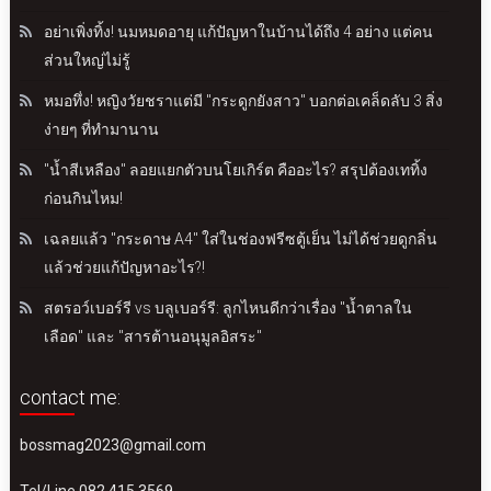
อย่าเพิ่งทิ้ง! นมหมดอายุ แก้ปัญหาในบ้านได้ถึง 4 อย่าง แต่คน
ส่วนใหญ่ไม่รู้
หมอทึ่ง! หญิงวัยชราแต่มี "กระดูกยังสาว" บอกต่อเคล็ดลับ 3 สิ่ง
ง่ายๆ ที่ทำมานาน
"น้ำสีเหลือง" ลอยแยกตัวบนโยเกิร์ต คืออะไร? สรุปต้องเททิ้ง
ก่อนกินไหม!
เฉลยแล้ว "กระดาษ A4" ใส่ในช่องฟรีซตู้เย็น ไม่ได้ช่วยดูกลิ่น
แล้วช่วยแก้ปัญหาอะไร?!
สตรอว์เบอร์รี vs บลูเบอร์รี: ลูกไหนดีกว่าเรื่อง "น้ำตาลใน
เลือด" และ "สารต้านอนุมูลอิสระ"
contact me:
bossmag2023@gmail.com