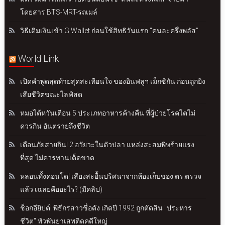
โดยสาร BTS-MRT-รถเมล์
วิธีเติมเงินเข้า G Wallet ก่อนใช้สิทธิวันแรก "คนละครึ่งพลัส"
World Link
เปิดคำพูดสุดท้ายสุดสะเทือนใจ ของอินฟลูฯ เม็กซิกัน ก่อนถูกยิง
เสียชีวิตขณะไลฟ์สด
หมอไต้หวันเตือน 5 ประเภทอาหารค้างคืน ที่ผู้ป่วยโรคไตไม่
ควรกิน อันตรายถึงชีวิต
เตือนภัยสายกิน! 2 อวัยวะในตัวปลา แหล่งสะสมพิษร้ายแรง
ที่สุด ไม่ควรทานเด็ดขาด
หลอนทั้งคอนโด! เสียงสะอื้นปริศนาจากห้องเก็บของ ตร.ตรวจ
แล้ว เฉลยคืออะไร? (มีคลิป)
ช็อกอียิปต์! พิธีกรสาวชื่อดัง เกิดปี 1992 ถูกตัดสิน "ประหาร
ชีวิต" พัวพันยาเสพติดคดีใหญ่