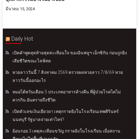
มีนาคม 15, 2024
Daily Hot
เปิดคำพูดสุดท้ายสุดสะเทือนใจ ของอินฟลูฯ เม็กซิกัน ก่อนถูกยิง
เสียชีวิตขณะไลฟ์สด
หวยลาววันนี้ 7 สิงหาคม 2569 ตรวจผลหวยลาว 7/8/69 หวย
ลาววันนี้ออกอะไร
หมอไต้หวันเตือน 5 ประเภทอาหารค้างคืน ที่ผู้ป่วยโรคไตไม่
ควรกิน อันตรายถึงชีวิต
เปิดตัวเลขเงินเยียวยา เหตุกราดยิงในโรงเรียนเทพศิรินทร์
นนทบุรี รัฐบาลจ่ายเท่าไหร่?
ย้อนรอย 3 เหตุสะเทือนขวัญ กราดยิงในโรงเรียน เมื่อสถาน