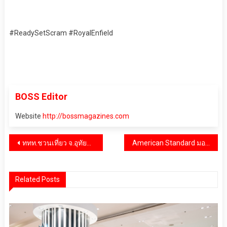
#ReadySetScram #RoyalEnfield
BOSS Editor
Website
http://bossmagazines.com
แนะแนว
ททท.ชวนเที่ยว จ.อุทัยธานี ชู​จุดขาย “เสน่ห์วันวาน เมืองเหนือ ย้อนอดีตวัยเรียน” พร้อม​อบตราสัญลักษณ์​ SHA​
American Standard มอบเงินรายได้จากการจำหน่าย ก๊อกน้ำ อีซี่โฟล ภายใต้แคมเปญ “Let Life Flow” ให้แก่สภากาชาดไทย
เรื่อง
Related Posts