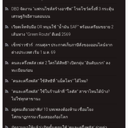
DBD จัดงาน "แฟรนไชส์สร้างอาชีพ" โรดโชว์ครั้งที่ 3 กระตุ้น
เศรษฐกิจอีสานตอนบน
เวียตเจ็ทจับมือ OR หนุนใช้ “น้ำมัน SAF” พร้อมเตรียมขยาย 2
เส้นทาง “Green Route” ดีเดย์ 2569
เช็กข่าวชัวร์ : กรมศุลฯ ประกาศเก็บภาษีสั่งของออนไลน์จาก
ต่างประเทศ เริ่ม 1 ม.ค. 69
คนละครึ่งพลัส เฟส 2 ใครได้สิทธิ? เปิดกลุ่ม "อันดับแรก" ลง
ทะเบียนก่อน
"คนละครึ่งพลัส" ใช้สิทธิที่ "แม็คโคร" ได้ไหม?
"คนละครึ่งพลัส" ใช้ในร้านค้าที่ "โลตัส" สาขาไหนได้บ้าง?
ไม่ใช่ทุกสาขานะ
อยู่คนเดียวอย่าฟัง! 10 บทเพลงต้องห้าม เชื่อมโยง
โศกนาฏกรรม-เรื่องสยองก้องโลก
มัดรวมมาให้แล้ว! เปิดขั้นตอนใช้ 'คนละครึ่งพลัส' จ่ายค่า