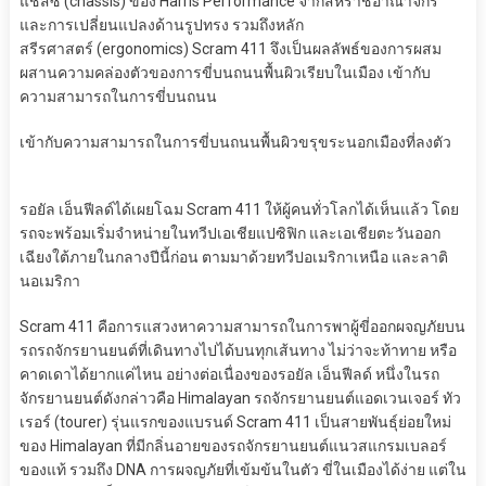
แชสซี (chassis) ของ Harris Performance จากสหราชอาณาจักร
และการเปลี่ยนแปลงด้านรูปทรง รวมถึงหลัก
สรีรศาสตร์ (ergonomics) Scram 411 จึงเป็นผลลัพธ์ของการผสม
ผสานความคล่องตัวของการขี่บนถนนพื้นผิวเรียบในเมือง เข้ากับ
ความสามารถในการขี่บนถนน
เข้ากับความสามารถในการขี่บนถนนพื้นผิวขรุขระนอกเมืองที่ลงตัว
รอยัล เอ็นฟีลด์ได้เผยโฉม Scram 411 ให้ผู้คนทั่วโลกได้เห็นแล้ว โดย
รถจะพร้อมเริ่มจำหน่ายในทวีปเอเชียแปซิฟิก และเอเชียตะวันออก
เฉียงใต้ภายในกลางปีนี้ก่อน ตามมาด้วยทวีปอเมริกาเหนือ และลาติ
นอเมริกา
Scram 411 คือการแสวงหาความสามารถในการพาผู้ขี่ออกผจญภัยบน
รถรถจักรยานยนต์ที่เดินทางไปได้บนทุกเส้นทาง ไม่ว่าจะท้าทาย หรือ
คาดเดาได้ยากแค่ไหน อย่างต่อเนื่องของรอยัล เอ็นฟีลด์ หนึ่งในรถ
จักรยานยนต์ดังกล่าวคือ Himalayan รถจักรยานยนต์แอดเวนเจอร์ ทัว
เรอร์ (tourer) รุ่นแรกของแบรนด์ Scram 411 เป็นสายพันธุ์ย่อยใหม่
ของ Himalayan ที่มีกลิ่นอายของรถจักรยานยนต์แนวสแกรมเบลอร์
ของแท้ รวมถึง DNA การผจญภัยที่เข้มข้นในตัว ขี่ในเมืองได้ง่าย แต่ใน