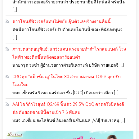
สำนักข่าวรอยเตอร์รายงานว่า ประธานาธิบดีโดนัลด์ ทรัมป์ ผ
[…]
ดาวโจนส์ฟิวเจอร์แทบไม่ขยับ ลุ้นตัวเลขจ้างงานคืนนี้
ดัชนีดาวโจนส์ฟิวเจอร์ปรับตัวแคบในวันนี้ ขณะที่นักลงทุนจ
[…]
ภาวะตลาดอนุพันธ์: แกว่งแคบ แรงขายทำกำไรกลุ่มแบงก์-โรง
ไฟฟ้า ทองดีดขึ้นหลังดอลลาร์อ่อนค่า
นายวรุต รุ่งขำ ผู้อำนวยการฝ่ายวิเคราะห์ บริษัท วายแอลจี […]
CRC ฮุบ “แม็กซ์แวลู”ในไทย 30 สาขาต่อยอด TOPS ลุยปรับ
โฉมใหม่
บมจ.เซ็นทรัล รีเทล คอร์ปอเรชั่น [CRC] เปิดเผยว่า เมื่อว […]
AAI โชว์กำไรสุทธิ Q2/69 ฟื้นตัว 29.5% QoQ คาดครึ่งปีหลังดี
ต่อ ดันยอดขายปีนี้ตามเป้า 7.6 พันลบ.
บมจ.เอเชี่ยน อะไลอันซ์ อินเตอร์เนชันแนล [AAI] รับแรงหนุ […]