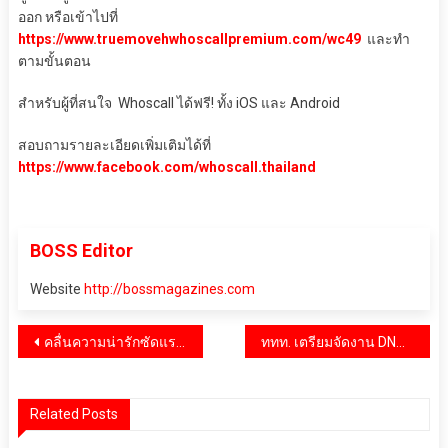
ออก หรือเข้าไปที่
https://www.truemovehwhoscallpremium.com/wc49
และทำ
ตามขั้นตอน
สำหรับผู้ที่สนใจ Whoscall ได้ฟรี! ทั้ง iOS และ Android
สอบถามรายละเอียดเพิ่มเติมได้ที่
https://www.facebook.com/whoscall.thailand
BOSS Editor
Website
http://bossmagazines.com
แนะแนว
คลื่นความน่ารักซัดแรงมาก! Viu ชวนดู “Cinderella at 2AM แผนรักคว้าใจซินเดอเรลล่า” ซีรีส์โรแมนติกคอมเมดี้กับเรื่องราวความรักต่างชนชั้นที่ต้องถูกทดสอบ
ททท. เตรียมจัดงาน DNA Travel & Fair Festival ครั้งแรกกับการค้นหาตัวตนผ่าน Your Travel DNA
เรื่อง
Related Posts