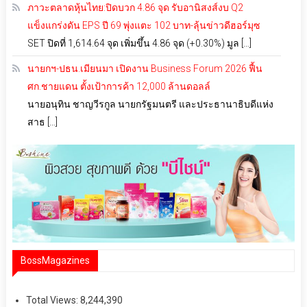
ภาวะตลาดหุ้นไทย:ปิดบวก 4.86 จุด รับอานิสงส์งบ Q2
แข็งแกร่งดัน EPS ปี 69 พุ่งแตะ 102 บาท-ลุ้นข่าวดีฮอร์มุซ
SET ปิดที่ 1,614.64 จุด เพิ่มขึ้น 4.86 จุด (+0.30%) มูล […]
นายกฯ-ปธน.เมียนมา เปิดงาน Business Forum 2026 ฟื้น
ศก.ชายแดน ตั้งเป้าการค้า 12,000 ล้านดอลล์
นายอนุทิน ชาญวีรกูล นายกรัฐมนตรี และประธานาธิบดีแห่ง
สาธ […]
BossMagazines
Total Views:
8,244,390