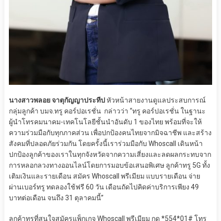
นางสาวพลอย จาตุกัญญาประทีป
หัวหน้าสายงานดูแลประสบการณ์
กลุ่มลูกค้า บมจ.ทรู คอร์ปอเรชั่น กล่าวว่า “ทรู คอร์ปอเรชั่น ในฐานะ
ผู้นำโทรคมนาคม-เทคโนโลยีชั้นนำอันดับ 1 ของไทย พร้อมที่จะให้
ความร่วมมือกับทุกภาคส่วน เพื่อปกป้องคนไทยจากมิจฉาชีพ และสร้าง
สังคมที่ปลอดภัยร่วมกัน โดยครั้งนี้เราร่วมมือกับ Whoscall เดินหน้า
ปกป้องลูกค้าของเราในทุกจังหวัดจากความเสี่ยงและลดผลกระทบจาก
การหลอกลวงทางออนไลน์โดยการมอบข้อเสนอพิเศษ ลูกค้าทรู 5G ทั้ง
เติมเงินและรายเดือน สมัคร Whoscall พรีเมียม แบบรายเดือน จ่าย
ผ่านเบอร์ทรู ทดลองใช้ฟรี 60 วัน เดือนถัดไปคิดค่าบริการเพียง 49
บาทต่อเดือน จนถึง 31 ตุลาคมนี้”
ลูกค้าทรูที่สนใจสมัครแพ็กเกจ Whoscall พรีเมียม กด *554*01# โทร