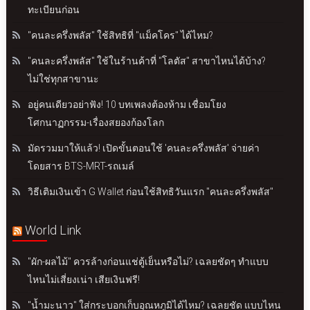
ทะเบียนก่อน
"คนละครึ่งพลัส" ใช้สิทธิที่ "แม็คโคร" ได้ไหม?
"คนละครึ่งพลัส" ใช้ในร้านค้าที่ "โลตัส" สาขาไหนได้บ้าง?
ไม่ใช่ทุกสาขานะ
อยู่คนเดียวอย่าฟัง! 10 บทเพลงต้องห้าม เชื่อมโยง
โศกนาฏกรรม-เรื่องสยองก้องโลก
มัดรวมมาให้แล้ว! เปิดขั้นตอนใช้ 'คนละครึ่งพลัส' จ่ายค่า
โดยสาร BTS-MRT-รถเมล์
วิธีเติมเงินเข้า G Wallet ก่อนใช้สิทธิวันแรก "คนละครึ่งพลัส"
World Link
"ผัก-ผลไม้" ควรล้างก่อนแช่ตู้เย็นหรือไม่? เฉลยชัดๆ ทำแบบ
ไหนไม่เสี่ยงเน่า เสียเงินฟรี!
"น้ำมะนาว" ใส่กระบอกเก็บอุณหภูมิได้ไหม? เฉลยชัด แบบไหน