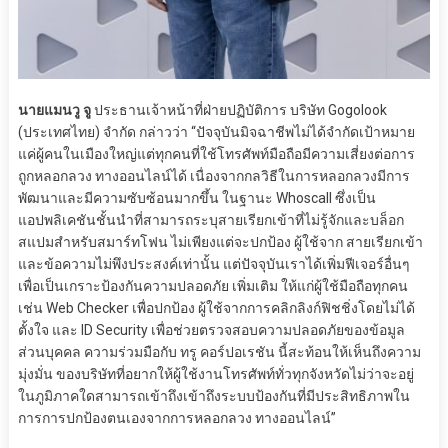
นายแมนวู จู
ประธานเจ้าหน้าที่ฝ่ายปฏิบัติการ บริษัท Gogolook
(ประเทศไทย) จำกัด กล่าวว่า “ปัจจุบันมิจฉาชีพไม่ได้จำกัดเป้าหมาย
แค่ผู้คนในเมืองใหญ่แต่ทุกคนที่ใช้โทรศัพท์มือถือมีความเสี่ยงต่อการ
ถูกหลอกลวง ทางออนไลน์ได้ เนื่องจากกลวิธีในการหลอกลวงมีการ
พัฒนาและมีความซับซ้อนมากขึ้น ในฐานะ Whoscall ซึ่งเป็น
แอปพลิเคชันชั้นนำที่สามารถระบุสายเรียกเข้าที่ไม่รู้จักและบล็อก
สแปมสำหรับสมาร์ทโฟน ไม่เพียงแต่จะปกป้อง ผู้ใช้จาก สายเรียกเข้า
และข้อความไม่พึงประสงค์เท่านั้น แต่ปัจจุบันเราได้เพิ่มฟีเจอร์อื่นๆ
เพื่อเป็นเกราะป้องกันความปลอดภัย เพิ่มเติม ให้แก่ผู้ใช้มือถือทุกคน
เช่น Web Checker เพื่อปกป้อง ผู้ใช้จากการคลิกลิงก์ฟิชชิ่งโดยไม่ได้
ตั้งใจ และ ID Security เพื่อช่วยตรวจสอบความปลอดภัยของข้อมูล
ส่วนบุคคล ความร่วมมือกับ ทรู คอร์ปอเรชัน นี้สะท้อนให้เห็นถึงความ
มุ่งมั่น ของบริษัทที่อยากให้ผู้ใช้งานโทรศัพท์ทั่วทุกจังหวัดไม่ว่าจะอยู่
ในภูมิภาคใดสามารถเข้าถึงเข้าถึงระบบป้องกันที่มีประสิทธิภาพใน
การการปกป้องตนเองจากการหลอกลวง ทางออนไลน์”