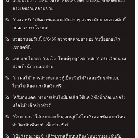
เตรียมรับร่าง "ฮลุน โซโล่" ส่องเลขเด็ด "ย่าฮลุน" ซื้อลอตเตอรี่
ตรงเลขอายุหลานชาย
"ก้อง สหรัถ" เปิดภาพคุณแม่สมัยสาวๆ สวยระดับนางเอก อดีตบิ๊
กบอสวงการโฆษณา
หวยฮานอยวันนี้ 6/8/69 ตรวจผลหวยฮานอย วันนี้ออกอะไร
เช็กสดที่นี่
แทบแยกไม่ออก! "แม่เจ็ง" โพสต์รูปคู่ "เซย่า-มิย่า" ทริปเวียดนาม
สวยเป๊ะนึกว่าแฝดสาม
"ผัก-ผลไม้" ควรล้างก่อนแช่ตู้เย็นหรือไม่? เฉลยชัดๆ ทำแบบ
ไหนไม่เสี่ยงเน่า เสียเงินฟรี!
"ครีมกันแดด" ทามากเกินไปมีผลเสีย ใช้แค่ 2 ข้อนิ้วก้อยพอ จริง
หรือไม่? เช็กข่าวชัวร์
"น้ำมะนาว" ใส่กระบอกเก็บอุณหภูมิได้ไหม? เฉลยชัด แบบไหน
ทำวิตามินซีหาย! : เช็กข่าวชัวร์
"เบียร์ เดอะวอยซ์" เสิร์ฟภาพเด็ดบนเตียง โนบรานอนเล่นกับ