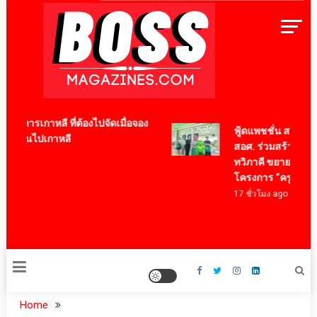
Skip
to
content
BossMagazinesThailand
อาหารเกาหลี ที่ต้องไปจัดเมื่อจอง
ฟู้ดแพชชั่น สานต่อ 12
ื่องบินไปเกาหลี
สอศ. ร่วมสร้างกำลั
ทวิภาคี ขยายโอกาสการ
โครงการ “ครูอาชีวะ I
17 ชั่วโมง ago
Home