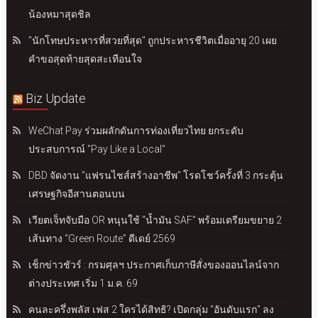
น้องหมาสุดชิล
"นักโทษประหารที่สวยที่สุด" ถูกประหารชีวิตเมื่ออายุ 20 เผย
คำขอสุดท้ายสุดสะเทือนใจ
Biz Update
WeChat Pay ร่วมผลักดันการท่องเที่ยวไทย ยกระดับ
ประสบการณ์ "Pay Like a Local"
DBD จัดงาน "แฟรนไชส์สร้างอาชีพ" โรดโชว์ครั้งที่ 3 กระตุ้น
เศรษฐกิจอีสานตอนบน
เวียตเจ็ทจับมือ OR หนุนใช้ “น้ำมัน SAF” พร้อมเตรียมขยาย 2
เส้นทาง “Green Route” ดีเดย์ 2569
เช็กข่าวชัวร์ : กรมศุลฯ ประกาศเก็บภาษีสั่งของออนไลน์จาก
ต่างประเทศ เริ่ม 1 ม.ค. 69
คนละครึ่งพลัส เฟส 2 ใครได้สิทธิ? เปิดกลุ่ม "อันดับแรก" ลง