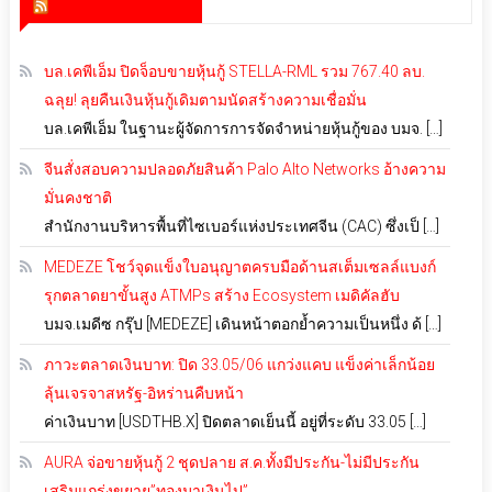
สำนักข่าว infoquest
บล.เคพีเอ็ม ปิดจ็อบขายหุ้นกู้ STELLA-RML รวม 767.40 ลบ.
ฉลุย! ลุยคืนเงินหุ้นกู้เดิมตามนัดสร้างความเชื่อมั่น
บล.เคพีเอ็ม ในฐานะผู้จัดการการจัดจำหน่ายหุ้นกู้ของ บมจ. […]
จีนสั่งสอบความปลอดภัยสินค้า Palo Alto Networks อ้างความ
มั่นคงชาติ
สำนักงานบริหารพื้นที่ไซเบอร์แห่งประเทศจีน (CAC) ซึ่งเป็ […]
MEDEZE โชว์จุดแข็งใบอนุญาตครบมือด้านสเต็มเซลล์แบงก์
รุกตลาดยาขั้นสูง ATMPs สร้าง Ecosystem เมดิคัลฮับ
บมจ.เมดีซ กรุ๊ป [MEDEZE] เดินหน้าตอกย้ำความเป็นหนึ่ง ด้ […]
ภาวะตลาดเงินบาท: ปิด 33.05/06 แกว่งแคบ แข็งค่าเล็กน้อย
ลุ้นเจรจาสหรัฐ-อิหร่านคืบหน้า
ค่าเงินบาท [USDTHB.X] ปิดตลาดเย็นนี้ อยู่ที่ระดับ 33.05 […]
AURA จ่อขายหุ้นกู้ 2 ชุดปลาย ส.ค.ทั้งมีประกัน-ไม่มีประกัน
เสริมแกร่งขยาย”ทองมาเงินไป”