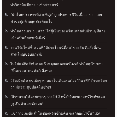
ทำวิตามินซีหาย! : เช็กข่าวชัวร์
"นักโทษประหารที่สวยที่สุด" ถูกประหารชีวิตเมื่ออายุ 20 เผย
คำขอสุดท้ายสุดสะเทือนใจ
ทำไมควรเอา "มะนาว" ใส่ตู้เย็นช่องฟรีซ เคล็ดลับบ้านๆ ที่สาย
เข้าครัวเสียดายที่เพิ่งรู้
งานวิจัยใหม่ชี้! ส่วนที่ "มีประโยชน์ที่สุด" ของส้ม คือสิ่งที่คน
ส่วนใหญ่ชอบแกะทิ้ง
ไม่ใช่แค่ติดสัด! เฉลย 5 เหตุผลสุดเซอร์ไพรส์ ทำไมสุนัขชอบ
"ขึ้นคร่อม" คน-สัตว์-สิ่งของ
วิจัยเปิดตัวเลขเป๊ะๆ พาหมาไปเดินเล่นต้อง "กี่นาที?" ถึงจะเรียก
ว่า มีความสุขที่สุดในชีวิต!
"ผ้าขนหนู" ต้องซักทุกๆ การใช้ 3 ครั้ง? วิทยาศาสตร์ไขคำตอบ
กูรูเปิดตัวเลขชัดเจน!
แช่ "กางเกงยีนส์" ในช่องฟรีซข้ามคืน จะเกิดอะไรขึ้น? เปิด