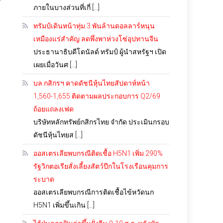
ภายในบางส่วนที่เกี่ […]
ทรัมป์เดินหน้าทุ่ม 3 พันล้านดอลลาร์หนุน
เหมืองแร่สำคัญ ลดพึ่งพาห่วงโซ่อุปทานจีน
ประธานาธิบดีโดนัลด์ ทรัมป์ ผู้นำสหรัฐฯ เปิด
เผยเมื่อวันศ […]
บล.กสิกรฯ คาดดัชนีหุ้นไทยสัปดาห์หน้า
1,560-1,655 ติดตามผลประกอบการ Q2/69
ถ้อยแถลงเฟด
บริษัทหลักทรัพย์กสิกรไทย จำกัด ประเมินกรอบ
ดัชนีหุ้นไทยส […]
ออสเตรเลียพบกรณีติดเชื้อ H5N1 เพิ่ม 290%
รัฐวิกตอเรียสั่งเลี้ยงสัตว์ปีกในโรงเรือนคุมการ
ระบาด
ออสเตรเลียพบกรณีการติดเชื้อไข้หวัดนก
H5N1 เพิ่มขึ้นเกิน […]