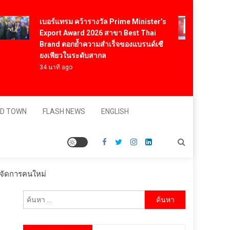
Vitafo
เบอร์แทรม คว้ารางวัล Prime Minister’s
สารสกั
Export Award 2026 สาขา Best Thai
สร้างม
Brand ตอกย้ำความสำเร็จของแบรนด์เซี
โภชนา
ยงเพียวในระดับสากล
ดอลลา
34 นาที ago
9 ชั่วโ
D TOWN
FLASH NEWS
ENGLISH
ู้จัดการคนใหม่
ค้นหา
สำหรับ: