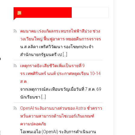
สำนักข่าว infoquest
คมนาคม เร่งแก้ผลกระทบรถไฟฟ้าสีม่วง ช่วง
วงเวียนใหญ่ ฟื้นฟูอาคาร-ทยอยคืนการจราจร
น.ส.ลลิดา เพริศวิวัฒนา รองโฆษกประจำ
สำนักนายกรัฐมนตรี เป […]
p
เหตุกราดยิง เสียชีวิตเพิ่มเป็นรายที่ 9
รร.เทพศิรินทร์ นนท์ ประกาศหยุดเรียน 10-14
ส.ค.
จากเหตุการณ์สะเทือนขวัญเมื่อวันที่ 7 ส.ค. 69
นักเรียนชา […]
OpenAI ระงับงานบางส่วนของ Astra ชั่วคราว
หวั่นความสามารถด้านไซเบอร์เกินเกณฑ์
ความปลอดภัย
โอเพนเอไอ (OpenAI) ระงับการดำเนินงาน
่