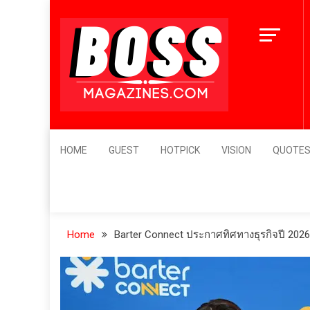
Skip
to
content
BossMagazines
Leader's Vision
HOME
GUEST
HOTPICK
VISION
QUOTE
Home
Barter Connect ประกาศทิศทางธุรกิจปี 2026 