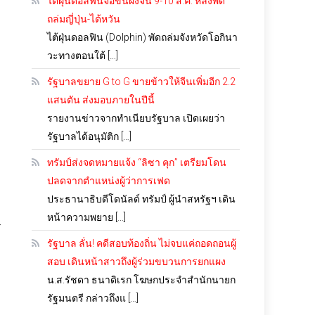
ไต้ฝุ่นดอลฟินจ่อขึ้นฝั่งจีน 9-10 ส.ค. หลังพัด
ถล่มญี่ปุ่น-ไต้หวัน
ไต้ฝุ่นดอลฟิน (Dolphin) พัดถล่มจังหวัดโอกินา
วะทางตอนใต้ […]
รัฐบาลขยาย G to G ขายข้าวให้จีนเพิ่มอีก 2.2
แสนตัน ส่งมอบภายในปีนี้
รายงานข่าวจากทำเนียบรัฐบาล เปิดเผยว่า
รัฐบาลได้อนุมัติก […]
ทรัมป์ส่งจดหมายแจ้ง “ลิซา คุก” เตรียมโดน
ปลดจากตำแหน่งผู้ว่าการเฟด
ประธานาธิบดีโดนัลด์ ทรัมป์ ผู้นำสหรัฐฯ เดิน
หน้าความพยาย […]
ร
รัฐบาล ลั่น! คดีสอบท้องถิ่น ไม่จบแค่ถอดถอนผู้
สอบ เดินหน้าสาวถึงผู้ร่วมขบวนการยกแผง
น.ส.รัชดา ธนาดิเรก โฆษกประจำสำนักนายก
รัฐมนตรี กล่าวถึงแ […]