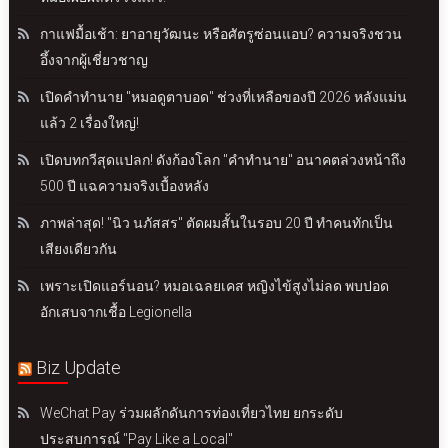
กาแฟมื้อเช้า: ยาอายุวัฒนะ หรือศัตรูซ่อนแอบ? ความจริงชวน
อึ้งจากผู้เชี่ยวชาญ
เปิดคำทำนาย "หมอดูตาบอด" ช่วงที่เหลือของปี 2026 หลังแม่น
แล้ว 2 เรื่องใหญ่!
เปิดบทกวีสุดแปลก! ดังก้องโลก "คำทำนาย" อนาคตล่วงหน้าถึง
500 ปี แฉความจริงเบื้องหลัง
ภาพล่าสุด! "นิว นภัสสร" ตัดผมสั้นในรอบ 20 ปี ทำคนทักเป็น
เสียงเดียวกัน
เพราะเปิดแอร์นอน? หมอเฉลยเคส หญิงไข้สูงไม่ลด พบปอด
อักเสบจากเชื้อ Legionella
Biz Update
WeChat Pay ร่วมผลักดันการท่องเที่ยวไทย ยกระดับ
ประสบการณ์ "Pay Like a Local"