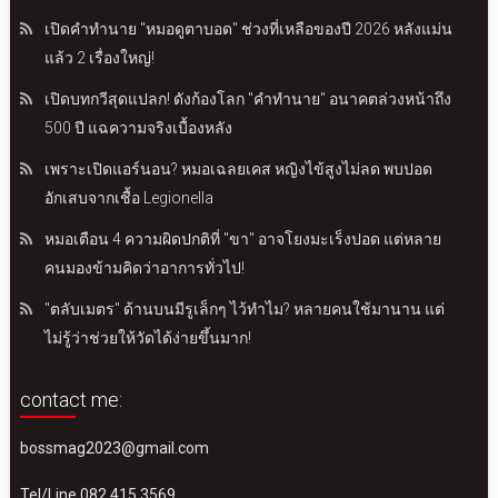
เปิดคำทำนาย "หมอดูตาบอด" ช่วงที่เหลือของปี 2026 หลังแม่น
แล้ว 2 เรื่องใหญ่!
เปิดบทกวีสุดแปลก! ดังก้องโลก "คำทำนาย" อนาคตล่วงหน้าถึง
500 ปี แฉความจริงเบื้องหลัง
เพราะเปิดแอร์นอน? หมอเฉลยเคส หญิงไข้สูงไม่ลด พบปอด
อักเสบจากเชื้อ Legionella
หมอเตือน 4 ความผิดปกติที่ "ขา" อาจโยงมะเร็งปอด แต่หลาย
คนมองข้ามคิดว่าอาการทั่วไป!
"ตลับเมตร" ด้านบนมีรูเล็กๆ ไว้ทำไม? หลายคนใช้มานาน แต่
ไม่รู้ว่าช่วยให้วัดได้ง่ายขึ้นมาก!
contact me:
bossmag2023@gmail.com
Tel/Line 082 415 3569