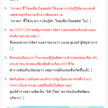
“ภราดร”ชี้”ไทยเที่ยวไทยพลัส”ใช้งบพ.ร.ก.เงินกู้ได้ตามเกณฑ์
เหตุช่วยธุรกิจรายเล็กจากพิษสงคราม
“ภราดร” ชี้ใช้งบ พ.ร.ก.เงินกู้ทำ “ไทยเที่ยวไทยพลัส” ไม่ […]
ผบ.CENTCOM สหรัฐฯ ถกทหารอิสราเอล กดดันเดินหน้าแผน
สันติภาพกาซาเฟส 2
สื่อของทางการอิสราเอลรายงานว่า แบรด คูเปอร์ ผู้บัญชาการ
[…]
ดินถล่มเมืองนากาโนะของญี่ปุ่นตัดทางเข้าแหล่งท่องเที่ยว ทำ
ประชาชน-นักท่องเที่ยวติดค้างเกือบ 400 ชีวิต
ตำรวจท้องถิ่นเปิดเผยว่า เหตุการณ์ดินถล่มซึ่งเกิดขึ้นเมื […]
ติดกับดักความมั่นคง! คนทำงานรัฐเบื่อสะสม หวังตั๋ว Early
Retire เป็นทางรอด แต่ครึ่งหนึ่งไม่คิดลาออก
ศูนย์สำรวจความคิดเห็น “นิด้าโพล” สถาบันบัณฑิตพัฒน
บริหาร […]