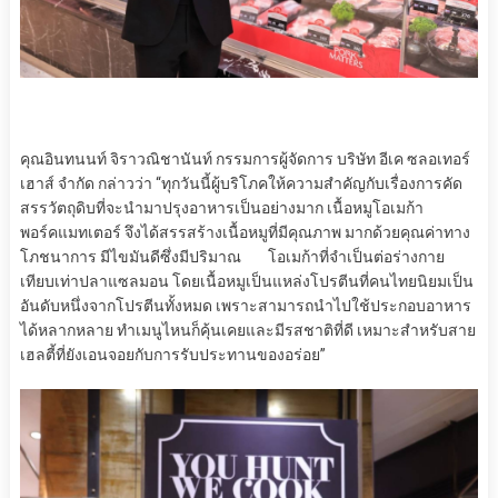
คุณอินทนนท์ จิราวณิชานันท์
กรรมการผู้จัดการ
บริษัท
อีเค
ซลอเทอร์
เฮาส์
จำกัด
กล่าวว่า “
ทุกวันนี้
ผู้บริโภค
ให้ความ
สำคัญ
กับเรื่อ
ง
การคัด
สรรวัตถุดิบ
ที่จะนำมาปรุงอาหาร
เป็นอย่าง
มาก
เนื้อหมูโอเมก้า
พอร์
ค
แมท
เ
ต
อ
ร์
จึง
ได้
สรรสร้าง
เนื้อหมู
ที่
มีคุณภาพ
มากด้วยคุณค่าทาง
โภชนาการ
มีไขมันดี
ซึ่ง
มี
ปริมาณ
โอเมก้า
ที่จำเป็นต่อร่างกาย
เทียบเท่า
ปลาแซลมอน
โดยเนื้อหมูเป็นแหล่งโปรตีนที่
คนไทยนิยมเป็น
อันดับหนึ่งจากโปรตีนทั้งหมด เพราะ
สามารถนำไปใช้ประกอบอาหาร
ได้หลากหลาย
ทำ
เมนูไหนก็คุ้นเคยและมีรสชาติที่ดี
เหมาะ
สำหรับสา
ย
เฮลตี้ที่ยังเอนจอยกับการรับประทานของอร่อย
”