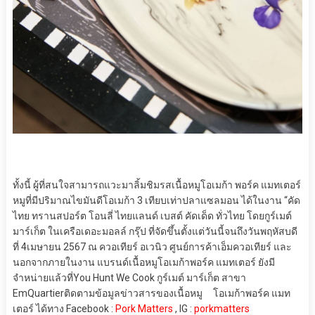
ทั้งนี้
ผู้ที่สนใจสามารถแวะมาลิ้มชิมรส
เนื้อ
หม
ูโอเมก้า
พอร์ค แมทเตอร์
หมูที่มี
ปริมาณ
ไขมันดีโอเมก้า
3
เทียบเท่าปลา
แซลมอน
ได้
ใน
งาน
“คัด
ไทย
ทรานสปอร์ต โอนลี่ ไทยแลนด์ เบสต์
คัดเด็ด ทั่วไทย
โดยกูร์เมต์
มาร์เก็ต
ใน
เครือเดอะมอลล์ กรุ๊ป ที่จัดขึ้น
ตั้งแต่วันนี้จนถึง
วันพฤหัสบดี
ที่
4
เมษายน
2567
ณ ควอเทียร์ อเวนิว
ศูนย์การค้าเอ็มควอเทียร์
และ
นอกจาก
ภาย
ในงาน
แบรนด์
เนื้อหมูโอเมก้า
พอร์
ค
แม
ท
เ
ตอร์
ยัง
มี
จำหน่ายแล้วที่
You Hunt We Cook
กูร์เมต์ มาร์เก็ต
สาขา
EmQuartier
ติดตามข้อมูลข่าวสารของ
เนื้อหมู
โอ
เมก้า
พอร์ค
แมท
เตอร์
ได้ทาง
Facebook :
Pork Matters
, IG :
porkmatters