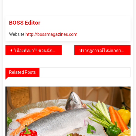
BOSS Editor
Website
http://bossmagazines.com
แนะแนว
“เมืองพัทยา”!! ชวนนักท่องเที่ยวสาดความมันส์ !! เนรมิตงานวันไหลเมืองพัทยา ให้เป็นเทศกาลดนตรีสุดยิ่งใหญ่แห่งปี ดีเดย์ 19 เมษายน 2024
ปรากฏการณ์ใหม่แวดวงแฟชั่น! การร่วมมือกันระหว่างดีไซน์เนอร์และเอไอ จากแบรนด์ “แดปเปอร์” คอลเลกชั่น Drafted by AI แรงบันดาลใจจากภาพภูมิทัศน์ธรรมชาติที่ถ่ายทอดสู่เสื้อผ้าที่เต็มไปด้วยจินตนาการอันไร้ขีดจำกัด
เรื่อง
Related Posts