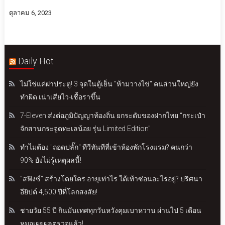
ตุลาคม 6, 2023
Daily Hot
ไม่ใช่แค่ฝาประตู! 3 จุดในตู้เย็น "ห้ามวางไข่" คนส่วนใหญ่ยัง
ทำผิด เน่าเสียไว-เชื้อราขึ้น
7-Eleven ส่งต่อภูมิปัญญาท้องถิ่น ยกระดับของฝากไทย “กระเป๋า
จักสานกระจูดทะเลน้อย รุ่น Limited Edition"
ทำไมต้อง "ถอดปลั๊ก" ทีวีทันทีที่เข้าห้องพักโรงแรม? คนกว่า
90% ยังไม่รู้เหตุผลนี้!
"สฟิงซ์" สร้างโดยใคร อายุเท่าไร ใต้เท้าซ่อนอะไรอยู่? ปริศนา
อียิปต์ 4,500 ปีที่โลกสงสัย!
ชายวัย 55 ปี กินมันเทศทุกวันหวังคุมเบาหวาน ผ่านไป 5 เดือน
หมอเผยผลตรวจแล้ว!