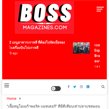
Skip
to
content
BossMagazinesThailand
12 เมนูอาหารเกาหลี ที่ต้องไปจัดเมื่อจอง
เบอร์แทรม คว
ตั๋วเครื่องบินไปเกาหลี
Export Award
4 ปี ago
Brand ตอกย้ำ
ยงเพียวในระ
14 ชั่วโมง ago
Home
“เนื้อหมูโอเมก้าพอร์ค แมทเตอร์” ที่มีดีเทียบเท่าปลาแซลมอน