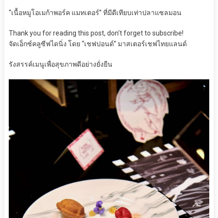
“เนื้อหมูโอเมก้า
พอร์ค แมทเ
ต
อร์
”
ที่มีดี
เทียบเท่า
ปลาแซลมอน
Thank you for reading this post, don't forget to subscribe!
จัด
เอ็กซ์คลูซีฟไดนิ่ง
โดย “เชฟปอนด์” มาสเตอร์เชฟไทยแลนด์
รังสรรค์เมนูเพื่อสุขภาพดีอย่างยั่งยืน