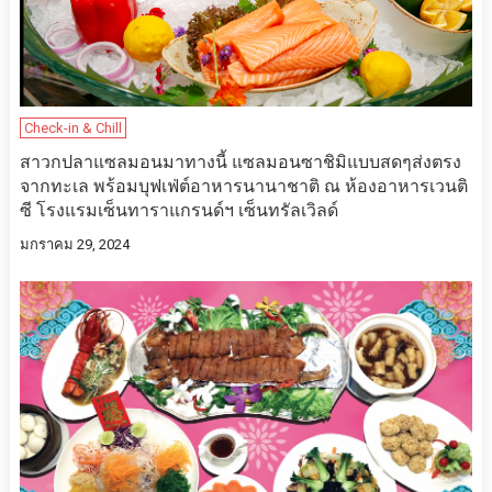
Check-in & Chill
สาวกปลาแซลมอนมาทางนี้ แซลมอนซาชิมิแบบสดๆส่งตรง
จากทะเล พร้อมบุฟเฟ่ต์อาหารนานาชาติ ณ ห้องอาหารเวนติ
ซี โรงแรมเซ็นทาราแกรนด์ฯ เซ็นทรัลเวิลด์
มกราคม 29, 2024