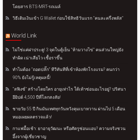
โดยสาร BTS-MRT-รถเมล์
วิธีเติมเงินเข้า G Wallet ก่อนใช้สิทธิวันแรก "คนละครึ่งพลัส"
World Link
ไม่ใช่แค่ฝาประตู! 3 จุดในตู้เย็น "ห้ามวางไข่" คนส่วนใหญ่ยัง
ทำผิด เน่าเสียไว-เชื้อราขึ้น
ทำไมต้อง "ถอดปลั๊ก" ทีวีทันทีที่เข้าห้องพักโรงแรม? คนกว่า
90% ยังไม่รู้เหตุผลนี้!
"สฟิงซ์" สร้างโดยใคร อายุเท่าไร ใต้เท้าซ่อนอะไรอยู่? ปริศนา
อียิปต์ 4,500 ปีที่โลกสงสัย!
ชายวัย 55 ปี กินมันเทศทุกวันหวังคุมเบาหวาน ผ่านไป 5 เดือน
หมอเผยผลตรวจแล้ว!
กาแฟมื้อเช้า: ยาอายุวัฒนะ หรือศัตรูซ่อนแอบ? ความจริงชวน
อึ้งจากผู้เชี่ยวชาญ