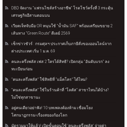
DBD จัดงาน "แฟรนไชส์สร้างอาชีพ" โรดโชว์ครั้งที่ 3 กระตุ้น
เศรษฐกิจอีสานตอนบน
เวียตเจ็ทจับมือ OR หนุนใช้ “น้ำมัน SAF” พร้อมเตรียมขยาย 2
เส้นทาง “Green Route” ดีเดย์ 2569
เช็กข่าวชัวร์ : กรมศุลฯ ประกาศเก็บภาษีสั่งของออนไลน์จาก
ต่างประเทศ เริ่ม 1 ม.ค. 69
คนละครึ่งพลัส เฟส 2 ใครได้สิทธิ? เปิดกลุ่ม "อันดับแรก" ลง
ทะเบียนก่อน
"คนละครึ่งพลัส" ใช้สิทธิที่ "แม็คโคร" ได้ไหม?
"คนละครึ่งพลัส" ใช้ในร้านค้าที่ "โลตัส" สาขาไหนได้บ้าง?
ไม่ใช่ทุกสาขานะ
อยู่คนเดียวอย่าฟัง! 10 บทเพลงต้องห้าม เชื่อมโยง
โศกนาฏกรรม-เรื่องสยองก้องโลก
มัดรวมมาให้แล้ว! เปิดขั้นตอนใช้ 'คนละครึ่งพลัส' จ่ายค่า