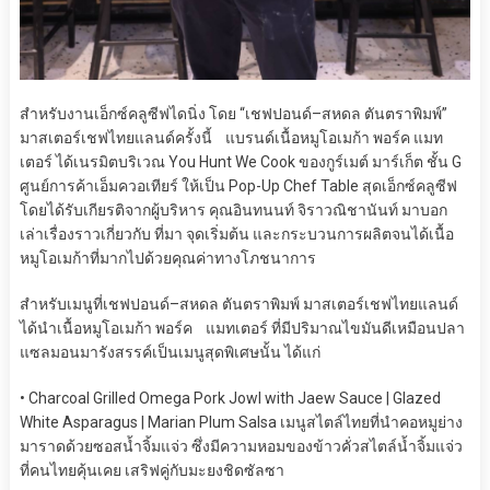
สำหรับงาน
เอ็กซ์คลูซีฟได
นิ่ง
โดย “เชฟปอนด์
–
สหดล ตันตราพิมพ์”
มาสเตอร์
เชฟไทยแลนด์
ครั้งนี้
แบรนด์เนื้อหมูโอเมก้า
พอร์
ค
แมท
เ
ต
อ
ร์
ได้
เนรมิต
บริเวณ
You Hunt We Cook
ของ
กู
ร์
เม
ต์
มาร์เก
ต ชั้น
G
ศูนย์การค้าเอ็มควอเทียร์
ให้เป็น
Pop-Up Chef Table
สุดเอ็กซ์คลูซีฟ
โดยได้รับเกียรติจาก
ผู้บริหาร
คุณอินทนนท์
จิราวณิชานันท์
มา
บอก
เล่าเรื่องราวเกี่ยวกับ ที่มา จุดเริ่มต้น และกระบวนการผลิตจนได้เนื้อ
หมูโอเมก้าที่มากไปด้วยคุณค่าทางโภชนาการ
สำหรับเมนู
ที่
เชฟปอนด์
–
สหดล ตันตราพิมพ์ มาสเตอร์เชฟไทย
แลนด์
ได้นำ
เนื้อหมู
โอเมก้า
พอร์
ค
แม
ท
เ
ตอร์
ที
่มีปริมาณไขมัน
ดีเหมือนปลา
แซลมอน
มารังสรรค์เป็นเมนูสุดพิเศษนั้น ได้แก่
•
Charcoal Grilled Omega Pork Jowl with Jaew Sauce | Glazed
White Asparagus | Marian Plum Salsa
เมนูสไตล์ไทยที่นำคอหมูย่าง
มาราดด้วยซอสน้ำจิ้มแจ่ว ซึ่งมีความหอมของข้าวคั่วสไตล์น้ำจิ้มแจ่ว
ที่คนไทยคุ้นเคย เสริฟคู่กับมะยงชิดซัลซา