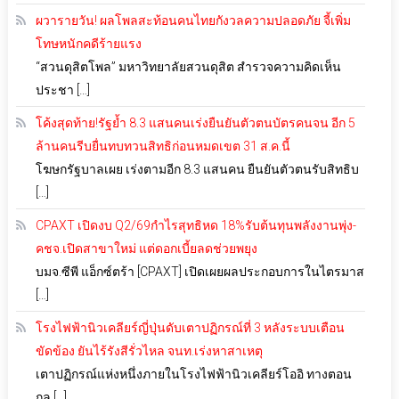
ผวารายวัน! ผลโพลสะท้อนคนไทยกังวลความปลอดภัย จี้เพิ่ม
โทษหนักคดีร้ายแรง
“สวนดุสิตโพล” มหาวิทยาลัยสวนดุสิต สำรวจความคิดเห็น
ประชา […]
โค้งสุดท้าย!รัฐย้ำ 8.3 แสนคนเร่งยืนยันตัวตนบัตรคนจน อีก 5
ล้านคนรีบยื่นทบทวนสิทธิก่อนหมดเขต 31 ส.ค.นี้
โฆษกรัฐบาลเผย เร่งตามอีก 8.3 แสนคน ยืนยันตัวตนรับสิทธิบ
[…]
CPAXT เปิดงบ Q2/69กำไรสุทธิหด 18%รับต้นทุนพลังงานพุ่ง-
คชจ.เปิดสาขาใหม่ แต่ดอกเบี้ยลดช่วยพยุง
บมจ.ซีพี แอ็กซ์ตร้า [CPAXT] เปิดเผยผลประกอบการในไตรมาส
[…]
โรงไฟฟ้านิวเคลียร์ญี่ปุ่นดับเตาปฏิกรณ์ที่ 3 หลังระบบเตือน
ขัดข้อง ยันไร้รังสีรั่วไหล จนท.เร่งหาสาเหตุ
เตาปฏิกรณ์แห่งหนึ่งภายในโรงไฟฟ้านิวเคลียร์โออิ ทางตอน
กล […]