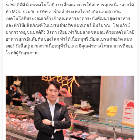
รสชาติที่ดี
ด้วยเทคโนโลยีการเลี้ยงและการให้อาหารสุก
ร
เนื่องจาก
ได้
ทำ
MOU
ร่วมกับ บริษัท
คาร์กิล
ล์
ประเทศ
ไทย
จำกัด
และ
สถาบัน
เทคโนโลยีพระจอมเกล้า
เจ้าคุณทหาร
ลาดกระบัง
พัฒนาสูตรอาหาร
และทำให้
ผลิตภัณฑ์ในแบรนด์พอร์ค แม
ทเตอร์ มี
ปริมาณ
โอเมก้า
3
มากกว่าหมู
ขุน
ปกติถึง
3
เท่า
เที
ยบเท่า
กับปลาแซลมอ
น
ด้วย
เทคโนโลยี
อาหาร
สุกร
อันดับต้นของโลก
ทำให้
เนื้อหมูพรีเมี
ยมแบรนด์
พอร์ค แม
ท
เตอร์
มี
เนื้อนุ่มมากกว่าเนื้อหมูทั่วไป
และมีคุณค่าทางโภชนาการที่
ตอบ
โจทย์ผู้รักสุขภาพ