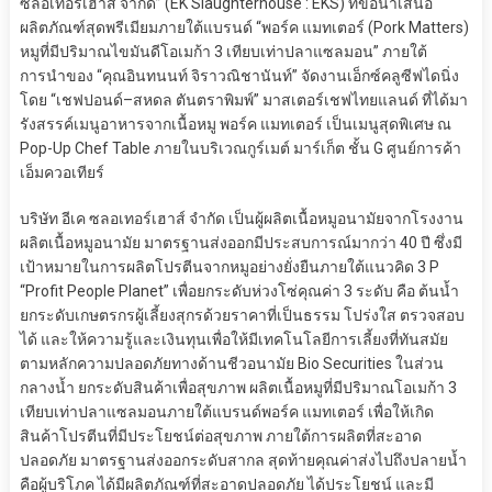
ซลอเทอร์เฮาส์
จำกัด
”
(
EK
Slaughterhouse
:
EKS)
ที่ขอนำเสนอ
ผลิตภัณฑ์สุดพรีเมีย
ม
ภายใต้แบรนด์
“
พอร์ค แมทเตอร์
(Pork Matters)
หมู
ที่
มี
ปริมาณ
ไขมันดีโอเมก้า
3
เทียบเท่าปลาแซลมอน
”
ภายใต้
การนำของ
“คุณอินทนนท์ จิราวณิชานันท์”
จัดงาน
เอ็กซ์คลูซีฟไดนิ่ง
โดย
“เชฟปอนด์
–
สหดล ตันตราพิมพ์”
มาสเตอร์เชฟไทยแลนด์
ที่
ได้
มา
รังสรรค์
เมนูอาหาร
จากเนื้อ
หมู พอร์ค แม
ท
เตอร์
เป็นเมนูสุดพิเศษ
ณ
Pop-Up Chef Table
ภายในบริเวณกูร์เมต์ มาร์เก็ต ชั้น
G
ศูนย์การค้า
เอ็มควอเทียร์
บริษัท อีเค
ซลอเทอร์เฮาส์
จำกัด
เป็นผู้ผลิตเนื้อหมูอนามัยจากโรงงาน
ผลิตเนื้อหมูอนามัย มาตรฐานส่งออก
มีประสบการณ์
มากว่า 40 ปี
ซึ่งมี
เป้าหมาย
ในการผลิตโปรตีนจากหมูอย่างยั่งยืนภายใ
ต้
แนวคิด
3
P
“Profit People Planet”
เพื่อยกระดับ
ห่วงโซ่คุณค่า
3
ระดับ คือ ต้นน้ำ
ยกระดับเกษตรกรผู้เลี้ยงสุกรด้วยราคาที่เป็นธรรม โปร่งใส ตรวจสอบ
ได้ และให้ความรู้และเงินทุนเพื่อให้มีเทคโนโลยีการเลี้ยงที่ทันสมัย
ตามหลักความปลอ
ดภัยทางด้านชีวอนามัย
Bio Securities
ในส่วน
กลางน้ำ
ยกระดับ
สินค้าเพื่อสุขภาพ
ผลิต
เนื้อหมูที่มีปริมาณโอเมก้า
3
เทียบเท่าปลาแซลมอน
ภายใต้แบ
รนด
พอร์ค แมทเตอร์
เพื่อให้เกิด
สินค้าโปรตีนที่มีประโยชน์ต่อสุขภาพ ภายใต้การผลิตที่สะอาด
ปลอดภัย
มาตรฐาน
ส่งออกระดับสากล สุดท้ายคุณค่าส่งไปถึงปลายน้ำ
คือผู้บริโภค ได้
มีผลิตภัณฑ์ที่สะอาด
ปลอดภัย ได้ประโยชน์
และ
มี