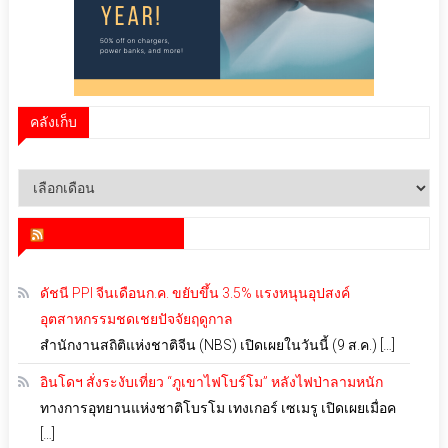
คลังเก็บ
คลัง
เก็บ
สำนักข่าว infoquest
ดัชนี PPI จีนเดือนก.ค. ขยับขึ้น 3.5% แรงหนุนอุปสงค์
อุตสาหกรรมชดเชยปัจจัยฤดูกาล
สำนักงานสถิติแห่งชาติจีน (NBS) เปิดเผยในวันนี้ (9 ส.ค.) […]
อินโดฯ สั่งระงับเที่ยว “ภูเขาไฟโบร์โม” หลังไฟป่าลามหนัก
ทางการอุทยานแห่งชาติโบรโม เทงเกอร์ เซเมรู เปิดเผยเมื่อค
[…]