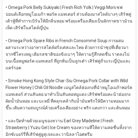
•
Omega Pork Belly Sukiyaki | Fresh Rich Yolk | Veggi Mori
เชฟ
ปอนด์เลือกหมูโอเมก้า พอร์ค แมทเตอร์
ส่วนท้องมาสไลด์บางๆ เสิร์ฟคู่
เต้าหู้ที่ทำการเบิร์นให้มีกลิ่นหอม พร้อมเครื่องเคียงเป็นผักกาดขาวม้วน
เห็ด เสิร์ฟในสไตล์ญี่ปุ่น
•
Omega Pork Spare Ribs in French Consommé Soup
การผสม
ผสานระหว่างอาหารสไตล์ฝรั่งเศสและไทย ด้วยการนำซุปที่เคี่ยวมา
จากซี่โครงหมู เติมรสชาต
ของขิงเบาๆ ให้ความรู้สึกสดชื่น ราดลงไป
บนเนื้อหมูพอร์ค แมทเตอร์
ที่ถูกหั่นเป็นลูกเต๋า เสิร์ฟคู่ถั่วแระญี่ปุ่นและ
แคร
์ร
อ
ต
•
Smoke Hong Kong Style Char-Siu Omega Pork Collar with Wild
Flower Honey | Chili Oil Noodle
เมนูสไตล์ฮ่องกงที่นำหมูโอเมก้าพอร์ค
แมทเตอร์
ส่วนสันคอ มาทำเป็นสันคอหมูแดง เสิร์ฟพร้อมคะน้าฮ่องกง
ผัดน้ำมันหอย และบะหมี่
ที่คลุกเคล้ากับน้ำมันพริกให้มีความหอมมาก
ขึ้น เติมความสมบูรณ์ด้วยเครื่องเคียง
อย่าง
พริก แตงกวา
และต้นหอม
• และปิดท้ายด้วยเมนูของหวาน
Earl Grey Madeline | Fresh
Strawberry | Yuzu Gel | Ice Cream
ของหวานที่ให้ความสดชื่นทั้งจาก
มิกซ์เบอ
ร์
รี่ที่เสิร์ฟคู่ยูสุเจลและว
า
นิ
ล
ลาไอศครีม