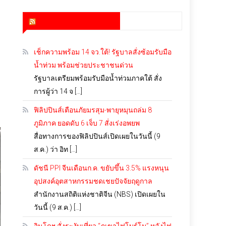
สำนักข่าว infoquest
เช็กความพร้อม 14 จว.ใต้! รัฐบาลสั่งซ้อมรับมือ
น้ำท่วม พร้อมช่วยประชาชนด่วน
รัฐบาลเตรียมพร้อมรับมือน้ำท่วมภาคใต้ สั่ง
การผู้ว่า 14 จ […]
ฟิลิปปินส์เตือนภัยมรสุม-พายุหมุนถล่ม 8
ภูมิภาค ยอดดับ 6 เจ็บ 7 สั่งเร่งอพยพ
สื่อทางการของฟิลิปปินส์เปิดเผยในวันนี้ (9
ส.ค.) ว่า อิท […]
ดัชนี PPI จีนเดือนก.ค. ขยับขึ้น 3.5% แรงหนุน
อุปสงค์อุตสาหกรรมชดเชยปัจจัยฤดูกาล
สำนักงานสถิติแห่งชาติจีน (NBS) เปิดเผยใน
วันนี้ (9 ส.ค.) […]