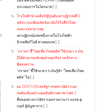
บมจ.ซีพี แอ็กซ์ตร้า [CPAXT] เปิดเผยผล
ประกอบการในไตรมาส […]
โรงไฟฟ้านิวเคลียร์ญี่ปุ่นดับเตาปฏิกรณ์ที่ 3
หลังระบบเตือนขัดข้อง ยันไร้รังสีรั่วไหล
จนท.เร่งหาสาเหตุ
อก
เตาปฏิกรณ์แห่งหนึ่งภายในโรงไฟฟ้า
นิวเคลียร์โออิ ทางตอนกล […]
“ภราดร”ชี้”ไทยเที่ยวไทยพลัส”ใช้งบพ.ร.ก.เงิน
กู้ได้ตามเกณฑ์เหตุช่วยธุรกิจรายเล็กจาก
พิษสงคราม
“ภราดร” ชี้ใช้งบ พ.ร.ก.เงินกู้ทำ “ไทยเที่ยวไทย
พลัส” ไม่ […]
ผบ.CENTCOM สหรัฐฯ ถกทหารอิสราเอล
กดดันเดินหน้าแผนสันติภาพกาซาเฟส 2
สื่อของทางการอิสราเอลรายงานว่า แบรด คู
เปอร์ ผู้บัญชาการ […]