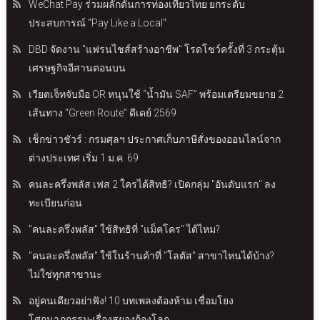
WeChat Pay ร่วมผลักดันการท่องเที่ยวไทย ยกระดับ
ประสบการณ์ "Pay Like a Local"
DBD จัดงาน "แฟรนไชส์สร้างอาชีพ" โรดโชว์ครั้งที่ 3 กระตุ้น
เศรษฐกิจอีสานตอนบน
เวียตเจ็ทจับมือ OR หนุนใช้ “น้ำมัน SAF” พร้อมเตรียมขยาย 2
เส้นทาง “Green Route” ดีเดย์ 2569
เช็กข่าวชัวร์ : กรมศุลฯ ประกาศเก็บภาษีสั่งของออนไลน์จาก
ต่างประเทศ เริ่ม 1 ม.ค. 69
คนละครึ่งพลัส เฟส 2 ใครได้สิทธิ? เปิดกลุ่ม "อันดับแรก" ลง
ทะเบียนก่อน
"คนละครึ่งพลัส" ใช้สิทธิที่ "แม็คโคร" ได้ไหม?
"คนละครึ่งพลัส" ใช้ในร้านค้าที่ "โลตัส" สาขาไหนได้บ้าง?
ไม่ใช่ทุกสาขานะ
อยู่คนเดียวอย่าฟัง! 10 บทเพลงต้องห้าม เชื่อมโยง
โศกนาฏกรรม-เรื่องสยองก้องโลก