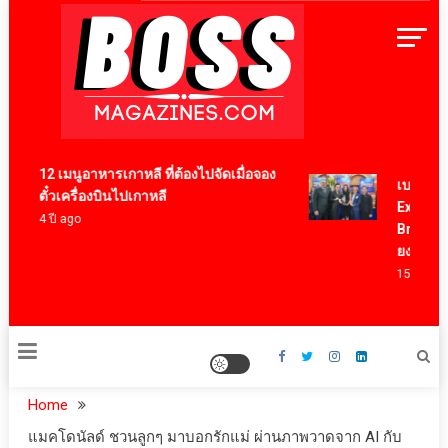
Skip
to
content
BossMagazinesThailand
12 เมนูอาหารเกาหลี ที่ต้องไปจัดเมื่อจอง
เบอร์แทรม 
ตั๋วเครื่องบินไปเกาหลี
Export Aw
4 ปี ago
Brand ตอก
ยงเพียวใน
15 ชั่วโมง a
Home
แมคโดนัลด์ ชวนลูกๆ มาบอกรักแม่ ผ่านภาพวาดจาก AI กับ