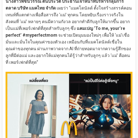
นางสาวพัชนีวรรณ ตันประวัติ ประธานเจ้าหน้าที่บริหารกลุ่มการ
ตลาด บริษัท แมคไทย จำกัด
เผยว่า “แมคโดนัลด์ ตั้งใจสร้างสรรค์คอน
เทนท์ที่แตกต่างเพื่อสื่อสารถึง ‘แม่’ ทุกคน โดยหยิบเรื่องราวจริงใน
สังคมที่ ‘แม่’ หลายๆ คนมีความกังวล อยากทำดีกับลูกให้มากขึ้น อยาก
เป็นแม่ที่เพอร์เฟกต์ที่สุดสำหรับลูกๆ ซึ่ง
แคมเปญ ‘To me, your’re
perfect’ #myperfectmom
จะช่วยเปิดมุมมองใหม่ๆ เพื่อให้ ‘แม่’เชื่อ
มั่นและมั่นใจในคุณค่าของตัวเอง เหมือนกับที่แมคโดนัลด์เชื่อใน
คุณค่าของทุกคน ผ่านภาพวาดจาก AI ที่ถ่ายทอดมาจากความรู้สึกของ
ลูกที่มีต่อแม่ และอยากให้แม่ทุกคนได้รู้ว่าสำหรับลูกๆ แล้ว ‘แม่’ คือคน
ที่ เพอร์เฟกต์ที่สุด”