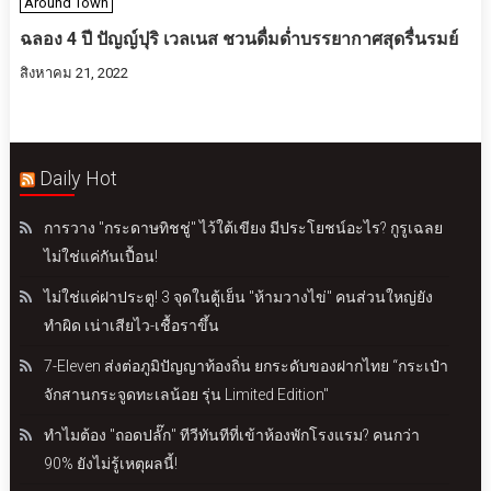
Around Town
ฉลอง 4 ปี ปัญญ์ปุริ เวลเนส ชวนดื่มด่ำบรรยากาศสุดรื่นรมย์​
สิงหาคม 21, 2022
Daily Hot
การวาง "กระดาษทิชชู่" ไว้ใต้เขียง มีประโยชน์อะไร? กูรูเฉลย
ไม่ใช่แค่กันเปื้อน!
ไม่ใช่แค่ฝาประตู! 3 จุดในตู้เย็น "ห้ามวางไข่" คนส่วนใหญ่ยัง
ทำผิด เน่าเสียไว-เชื้อราขึ้น
7-Eleven ส่งต่อภูมิปัญญาท้องถิ่น ยกระดับของฝากไทย “กระเป๋า
จักสานกระจูดทะเลน้อย รุ่น Limited Edition"
ทำไมต้อง "ถอดปลั๊ก" ทีวีทันทีที่เข้าห้องพักโรงแรม? คนกว่า
90% ยังไม่รู้เหตุผลนี้!