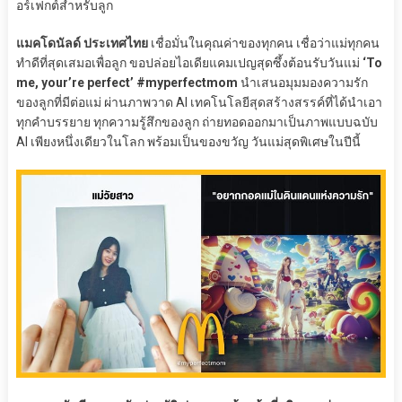
อร์เฟกต์สำหรับลูก
แมคโดนัลด์ ประเทศไทย
เชื่อมั่นในคุณค่าของทุกคน เชื่อว่าแม่ทุกคน
ทำดีที่สุดเสมอเพื่อลูก ขอปล่อยไอเดียแคมเปญสุดซึ้งต้อนรับวันแม่
‘To
me, your’re perfect’ #myperfectmom
นำเสนอมุมมองความรัก
ของลูกที่มีต่อแม่ ผ่านภาพวาด AI เทคโนโลยีสุดสร้างสรรค์ที่ได้นำเอา
ทุกคำบรรยาย ทุกความรู้สึกของลูก ถ่ายทอดออกมาเป็นภาพแบบฉบับ
AI เพียงหนึ่งเดียวในโลก พร้อมเป็นของขวัญ วันแม่สุดพิเศษในปีนี้