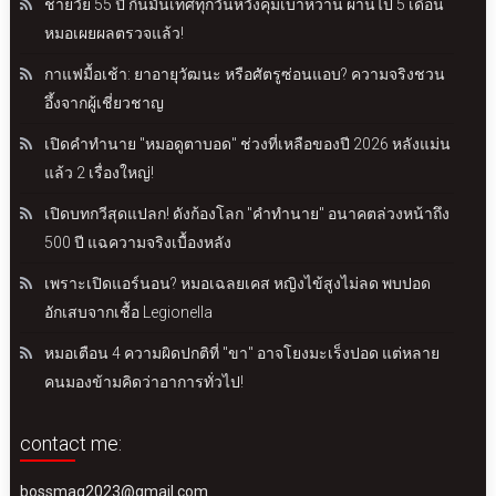
ชายวัย 55 ปี กินมันเทศทุกวันหวังคุมเบาหวาน ผ่านไป 5 เดือน
หมอเผยผลตรวจแล้ว!
กาแฟมื้อเช้า: ยาอายุวัฒนะ หรือศัตรูซ่อนแอบ? ความจริงชวน
อึ้งจากผู้เชี่ยวชาญ
เปิดคำทำนาย "หมอดูตาบอด" ช่วงที่เหลือของปี 2026 หลังแม่น
แล้ว 2 เรื่องใหญ่!
เปิดบทกวีสุดแปลก! ดังก้องโลก "คำทำนาย" อนาคตล่วงหน้าถึง
500 ปี แฉความจริงเบื้องหลัง
เพราะเปิดแอร์นอน? หมอเฉลยเคส หญิงไข้สูงไม่ลด พบปอด
อักเสบจากเชื้อ Legionella
หมอเตือน 4 ความผิดปกติที่ "ขา" อาจโยงมะเร็งปอด แต่หลาย
คนมองข้ามคิดว่าอาการทั่วไป!
contact me:
bossmag2023@gmail.com