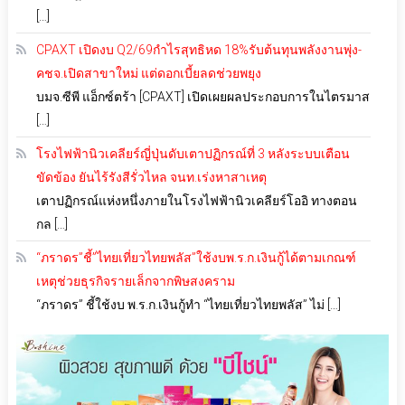
[…]
CPAXT เปิดงบ Q2/69กำไรสุทธิหด 18%รับต้นทุนพลังงานพุ่ง-
คชจ.เปิดสาขาใหม่ แต่ดอกเบี้ยลดช่วยพยุง
บมจ.ซีพี แอ็กซ์ตร้า [CPAXT] เปิดเผยผลประกอบการในไตรมาส
[…]
โรงไฟฟ้านิวเคลียร์ญี่ปุ่นดับเตาปฏิกรณ์ที่ 3 หลังระบบเตือน
ขัดข้อง ยันไร้รังสีรั่วไหล จนท.เร่งหาสาเหตุ
เตาปฏิกรณ์แห่งหนึ่งภายในโรงไฟฟ้านิวเคลียร์โออิ ทางตอน
กล […]
“ภราดร”ชี้”ไทยเที่ยวไทยพลัส”ใช้งบพ.ร.ก.เงินกู้ได้ตามเกณฑ์
เหตุช่วยธุรกิจรายเล็กจากพิษสงคราม
“ภราดร” ชี้ใช้งบ พ.ร.ก.เงินกู้ทำ “ไทยเที่ยวไทยพลัส” ไม่ […]