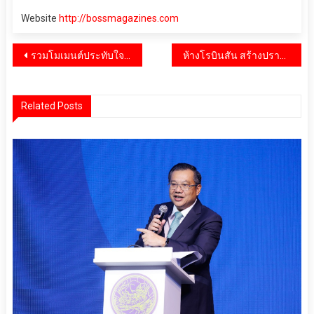
Website
http://bossmagazines.com
แนะแนว
รวมโมเมนต์ประทับใจ ของเหล่าดาราเซเลบ ในงาน Watsons 27th Anniversary
ห้างโรบินสัน สร้างปรากฏการณ์ “วันของแม่” แท็กทีม 5 หนุ่มฮอต กระจายความอบอุ่นให้ปกคลุมทุกพื้นที่ทั่วไทย กับแคมเปญ “ROBINSON HAPPY MOTHER’S DAY 2023”
เรื่อง
Related Posts