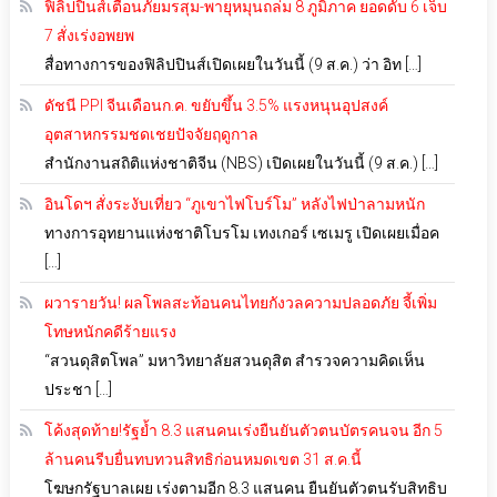
ฟิลิปปินส์เตือนภัยมรสุม-พายุหมุนถล่ม 8 ภูมิภาค ยอดดับ 6 เจ็บ
7 สั่งเร่งอพยพ
สื่อทางการของฟิลิปปินส์เปิดเผยในวันนี้ (9 ส.ค.) ว่า อิท […]
ดัชนี PPI จีนเดือนก.ค. ขยับขึ้น 3.5% แรงหนุนอุปสงค์
อุตสาหกรรมชดเชยปัจจัยฤดูกาล
สำนักงานสถิติแห่งชาติจีน (NBS) เปิดเผยในวันนี้ (9 ส.ค.) […]
อินโดฯ สั่งระงับเที่ยว “ภูเขาไฟโบร์โม” หลังไฟป่าลามหนัก
ทางการอุทยานแห่งชาติโบรโม เทงเกอร์ เซเมรู เปิดเผยเมื่อค
[…]
ผวารายวัน! ผลโพลสะท้อนคนไทยกังวลความปลอดภัย จี้เพิ่ม
โทษหนักคดีร้ายแรง
“สวนดุสิตโพล” มหาวิทยาลัยสวนดุสิต สำรวจความคิดเห็น
ประชา […]
โค้งสุดท้าย!รัฐย้ำ 8.3 แสนคนเร่งยืนยันตัวตนบัตรคนจน อีก 5
ล้านคนรีบยื่นทบทวนสิทธิก่อนหมดเขต 31 ส.ค.นี้
โฆษกรัฐบาลเผย เร่งตามอีก 8.3 แสนคน ยืนยันตัวตนรับสิทธิบ