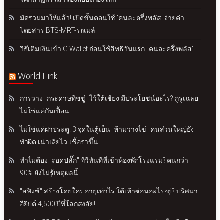
มัดรวมมาให้แล้ว! เปิดขั้นตอนใช้ 'คนละครึ่งพลัส' จ่ายค่า
โดยสาร BTS-MRT-รถเมล์
วิธีเติมเงินเข้า G Wallet ก่อนใช้สิทธิวันแรก "คนละครึ่งพลัส"
World Link
การวาง "กระดาษทิชชู่" ไว้ใต้เขียง มีประโยชน์อะไร? กูรูเฉลย
ไม่ใช่แค่กันเปื้อน!
ไม่ใช่แค่ฝาประตู! 3 จุดในตู้เย็น "ห้ามวางไข่" คนส่วนใหญ่ยัง
ทำผิด เน่าเสียไว-เชื้อราขึ้น
ทำไมต้อง "ถอดปลั๊ก" ทีวีทันทีที่เข้าห้องพักโรงแรม? คนกว่า
90% ยังไม่รู้เหตุผลนี้!
"สฟิงซ์" สร้างโดยใคร อายุเท่าไร ใต้เท้าซ่อนอะไรอยู่? ปริศนา
อียิปต์ 4,500 ปีที่โลกสงสัย!