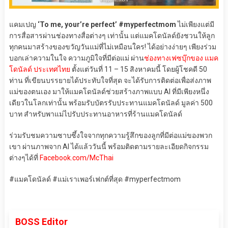
แคมเปญ
‘To me, your’re perfect’ #myperfectmom
ไม่เพียงแต่มี
การสื่อสารผ่านช่องทางสื่อต่างๆ เท่านั้น แต่แมคโดนัลด์ยังชวนให้ลูก
ทุกคนมาสร้างของขวัญวันแม่ที่ไม่เหมือนใคร! ได้อย่างง่ายๆ เพียงร่วม
บอกเล่าความในใจ ความภูมิใจที่มีต่อแม่ ผ่าน
ช่องทางเฟซบุ๊กของ แมค
โดนัลด์ ประเทศไทย
ตั้งแต่วันที่ 11 – 15 สิงหาคมนี้ โดยผู้โชคดี 50
ท่าน ที่เขียนบรรยายได้ประทับใจที่สุด จะได้รับการติดต่อเพื่อส่งภาพ
แม่ของตนเอง มาให้แมคโดนัลด์ช่วยสร้างภาพแบบ AI ที่มีเพียงหนึ่ง
เดียวในโลกเท่านั้น พร้อมรับบัตรรับประทานแมคโดนัลด์ มูลค่า 500
บาท สำหรับพาแม่ไปรับประทานอาหารที่ร้านแมคโดนัลด์
ร่วมรับชมความซาบซึ้งใจจากทุกความรู้สึกของลูกที่มีต่อแม่ของพวก
เขา ผ่านภาพจาก AI ได้แล้ววันนี้ พร้อมติดตามรายละเอียดกิจกรรม
ต่างๆได้ที่
Facebook.com/McThai
#แมคโดนัลด์ #แม่เราเพอร์เฟกต์ที่สุด #myperfectmom
BOSS Editor