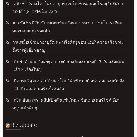
"สฟิงซ์" สร้างโดยใคร อายุเท่าไร ใต้เท้าซ่อนอะไรอยู่? ปริศนา
อียิปต์ 4,500 ปีที่โลกสงสัย!
ชายวัย 55 ปี กินมันเทศทุกวันหวังคุมเบาหวาน ผ่านไป 5 เดือน
หมอเผยผลตรวจแล้ว!
กาแฟมื้อเช้า: ยาอายุวัฒนะ หรือศัตรูซ่อนแอบ? ความจริงชวน
อึ้งจากผู้เชี่ยวชาญ
เปิดคำทำนาย "หมอดูตาบอด" ช่วงที่เหลือของปี 2026 หลังแม่น
แล้ว 2 เรื่องใหญ่!
เปิดบทกวีสุดแปลก! ดังก้องโลก "คำทำนาย" อนาคตล่วงหน้าถึง
500 ปี แฉความจริงเบื้องหลัง
"กรีน อัษฎาพร" คลิปเปิดตัวแฟนใหม่? ซ้อนมอเตอร์ไซค์ อุ๊ยๆ
หนุ่มหน้าคุ้นๆ
Biz Update