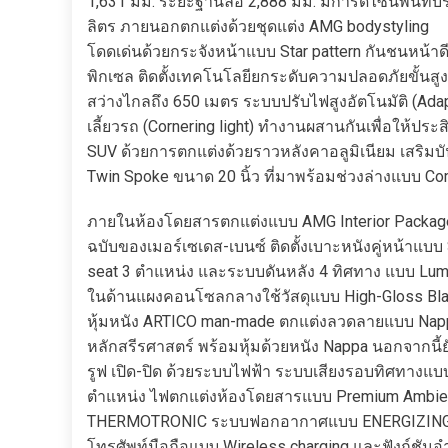
1,631 มม. ระยะฐานล้อ 2,888 มม. มีการดีไซน์พื้นที่บ
ลิตร ภายนอกตกแต่งด้วยชุดแต่ง AMG bodystyling
โดดเด่นด้วยกระจังหน้าแบบ Star pattern กันชนหน้า
พิกเซล ติดตั้งเทคโนโลยียกระดับความปลอดภัยขั้นส
สว่างไกลถึง 650 เมตร ระบบปรับไฟสูงอัตโนมัติ (A
เลี้ยวรถ (Cornering light) ทำงานผสานกันเพื่อให้ป
SUV ด้วยการตกแต่งด้วยราวหลังคาอลูมิเนียม เสริม
Twin Spoke ขนาด 20 นิ้ว ที่มาพร้อมช่วงล่างแบบ Com
ภายในห้องโดยสารตกแต่งแบบ AMG Interior Packag
ฉบับของเมอร์เซเดส-เบนซ์ ติดตั้งเบาะหนังคู่หน้าแบ
seat 3 ตำแหน่ง และระบบดันหลัง 4 ทิศทาง แบบ Lum
ในด้านแผงคอนโซลกลางใช้วัสดุแบบ High-Gloss Blac
หุ้มหนัง ARTICO man-made ตกแต่งลวดลายแบบ Nappa 
หลักสรีรศาสตร์ พร้อมหุ้มด้วยหนัง Nappa นอกจากนี
รูฟ เปิด-ปิด ด้วยระบบไฟฟ้า ระบบเสียงรอบทิศทางแบ
ตำแหน่ง ไฟตกแต่งห้องโดยสารแบบ Premium Ambient L
THERMOTRONIC ระบบฟอกอากาศแบบ ENERGIZING AI
โทรศัพท์มือถือแบบ Wireless charging และฟังก์ชั