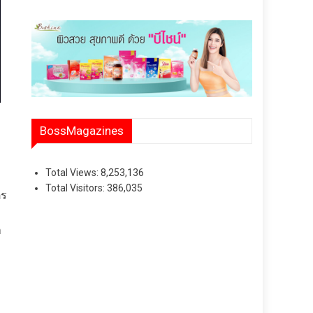
BossMagazines
Total Views:
8,253,136
ี
Total Visitors:
386,035
ตร
า