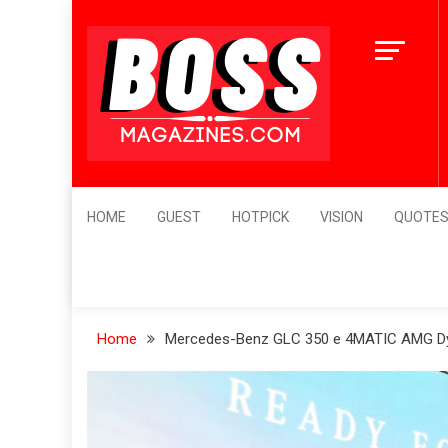
Skip
1
to
ต
content
4
BossMagazines
Leader's Vision
HOME
GUEST
HOTPICK
VISION
QUOTE
Home
Mercedes-Benz GLC 350 e 4MATIC AMG D