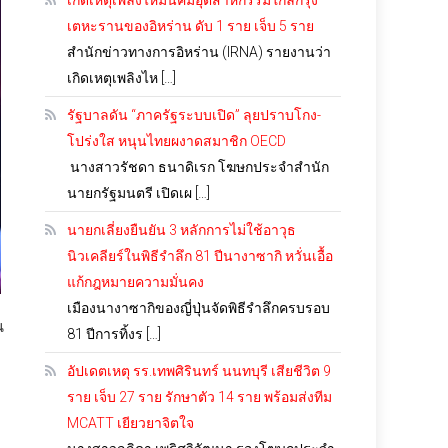
เกิดเหตุเพลิงไหม้นิคมอุตสาหกรรมใกล้กรุง
เตหะรานของอิหร่าน ดับ 1 ราย เจ็บ 5 ราย
สำนักข่าวทางการอิหร่าน (IRNA) รายงานว่า
เกิดเหตุเพลิงไห […]
รัฐบาลดัน “ภาครัฐระบบเปิด” ลุยปราบโกง-
โปร่งใส หนุนไทยผงาดสมาชิก OECD
นางสาวรัชดา ธนาดิเรก โฆษกประจำสำนัก
นายกรัฐมนตรี เปิดเผ […]
นายกเลี่ยงยืนยัน 3 หลักการไม่ใช้อาวุธ
นิวเคลียร์ในพิธีรำลึก 81 ปีนางาซากิ หวั่นเอื้อ
แก้กฎหมายความมั่นคง
เมืองนางาซากิของญี่ปุ่นจัดพิธีรำลึกครบรอบ
น
81 ปีการทิ้งร […]
อัปเดตเหตุ รร.เทพศิรินทร์ นนทบุรี เสียชีวิต 9
ราย เจ็บ 27 ราย รักษาตัว 14 ราย พร้อมส่งทีม
MCATT เยียวยาจิตใจ