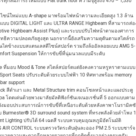
รรทุกสัมภาระใหม่แบบ Flat trunk floor ความจุสูงถึง 470 – 1,530
ดีไซน์ใหม่แบบ A-shape มาพร้อมไฟหน้าความละเอียดสูง 1.3 ล้าน
ูงแบบ DIGITAL LIGHT และ ULTRA RANGE Highbeam ที่สามารถส่อ
daptive Highbeam Assist Plus) และระบบปรับไฟหน้าตามองศาการ
ระสิทธิความปลอดภัยสูงสุด นอกจากนี้ยังเสริมความดุดันตามสไตล์รถ
บันไดข้างแบบสแตนเลสดีไซน์สปอร์ต รวมถึงล้ออัลลอยแบบ AMG 5-
fort Suspension ให้การขับขี่ที่นุ่มนวลแบบมีระดับ
e ที่มอบ Mood & Tone สไตล์สปอร์ตแต่ยังคงความหรูหราตามแบบ
บ Sport Seats ปรับระดับด้วยระบบไฟฟ้า 10 ทิศทางพร้อม memory
bar support
k สีดำเงา และ Metal Structure trim คอนโซลหน้าและแผงประตู
โดดเด่นด้วยพวงมาลัยมัลติฟังก์ชันเจเนอเรชั่นที่ 5 ออกแบบตาม
้ยังมอบประสบการณ์การขับขี่ที่เหนือระดับด้วยหลังคาพาโนรามิคซ
บ Burmester® 3D surround sound system ที่ทรงพลังด้วยลำโพง 
ighting ปรับได้ 64 เฉดสี ระบบควบคุมอุณหภูมิอัตโนมัติ
R CONTROL ระบบตรวจวัดระดับฝุ่นละออง PM 2.5 ระบบชาร์จ
นอำนวยความสะดวกอีกหลายรายการที่ถูกติดตั้งมาอย่างครบครัน