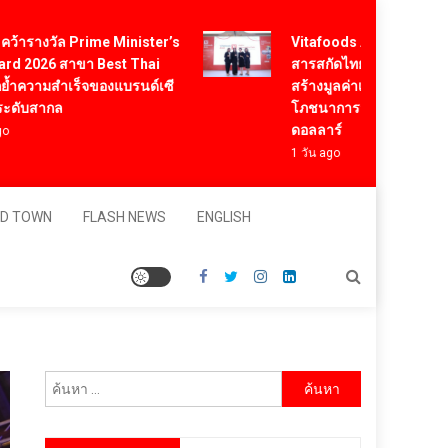
Vitafoods Asia 2026 ตัวเร่งอ
รางวัล Prime Minister’s
สารสกัดไทย ชูงานวิจัย – เครือ
026 สาขา Best Thai
สร้างมูลค่าเศรษฐกิจใหม่ ขานร
ามสำเร็จของแบรนด์เซี
โภชนาการสุขภาพโลกโตทะลุล
บสากล
ดอลลาร์
1 วัน ago
D TOWN
FLASH NEWS
ENGLISH
ค้นหา
สำหรับ: