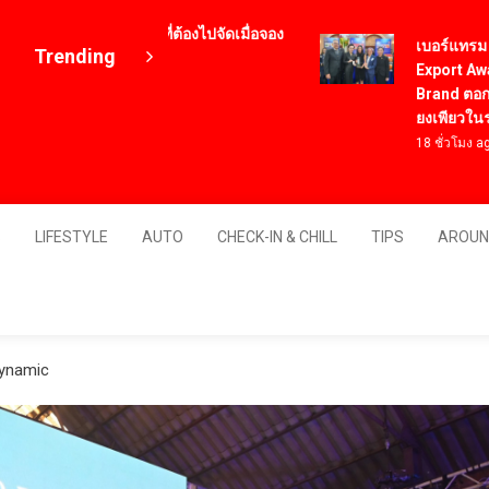
2 เมนูอาหารเกาหลี ที่ต้องไปจัดเมื่อจอง
เบอร์แทรม คว้า
Trending
ั๋วเครื่องบินไปเกาหลี
Export Award 2
 ปี ago
Brand ตอกย้ำคว
ยงเพียวในระดั
18 ชั่วโมง ago
Thailand
S
LIFESTYLE
AUTO
CHECK-IN & CHILL
TIPS
AROUN
ynamic