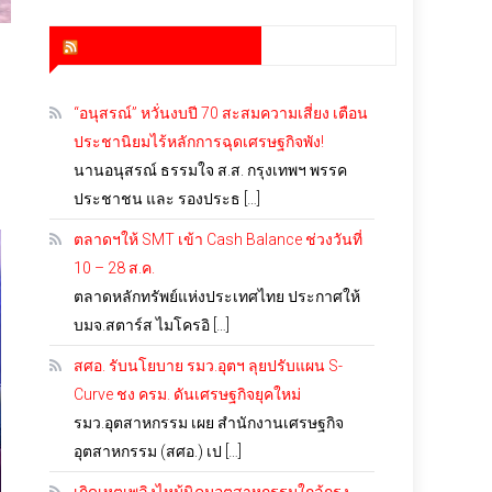
สำนักข่าว infoquest
“อนุสรณ์” หวั่นงบปี 70 สะสมความเสี่ยง เตือน
ประชานิยมไร้หลักการฉุดเศรษฐกิจพัง!
นานอนุสรณ์ ธรรมใจ ส.ส. กรุงเทพฯ พรรค
ประชาชน และ รองประธ […]
ตลาดฯให้ SMT เข้า Cash Balance ช่วงวันที่
10 – 28 ส.ค.
ตลาดหลักทรัพย์แห่งประเทศไทย ประกาศให้
บมจ.สตาร์ส ไมโครอิ […]
สศอ. รับนโยบาย รมว.อุตฯ ลุยปรับแผน S-
Curve ชง ครม. ดันเศรษฐกิจยุคใหม่
รมว.อุตสาหกรรม เผย สำนักงานเศรษฐกิจ
อุตสาหกรรม (สศอ.) เป […]