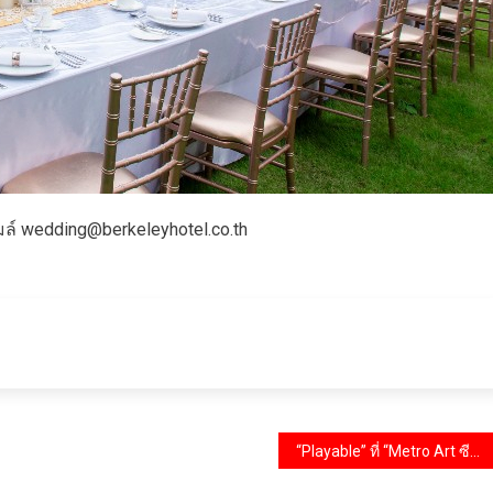
มล์ wedding@berkeleyhotel.co.th
“Playable” ที่ “Metro Art ซีรีส์ 2” ชมอาร์ตแบบเล่นได้ใจกลางเมือง MRT พหลโยธิน