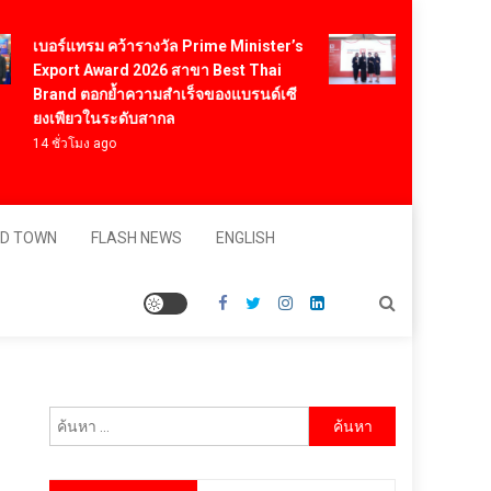
Vitafoods Asia
เบอร์แทรม คว้ารางวัล Prime Minister’s
สารสกัดไทย ชูง
Export Award 2026 สาขา Best Thai
สร้างมูลค่าเศร
Brand ตอกย้ำความสำเร็จของแบรนด์เซี
โภชนาการสุขภ
ยงเพียวในระดับสากล
ดอลลาร์
4 ชั่วโมง ago
23 ชั่วโมง ago
D TOWN
FLASH NEWS
ENGLISH
ค้นหา
สำหรับ: