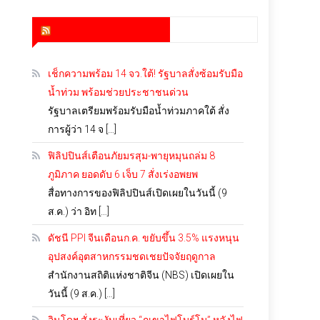
สำนักข่าว infoquest
เช็กความพร้อม 14 จว.ใต้! รัฐบาลสั่งซ้อมรับมือ
น้ำท่วม พร้อมช่วยประชาชนด่วน
รัฐบาลเตรียมพร้อมรับมือน้ำท่วมภาคใต้ สั่ง
การผู้ว่า 14 จ […]
ฟิลิปปินส์เตือนภัยมรสุม-พายุหมุนถล่ม 8
ภูมิภาค ยอดดับ 6 เจ็บ 7 สั่งเร่งอพยพ
สื่อทางการของฟิลิปปินส์เปิดเผยในวันนี้ (9
ส.ค.) ว่า อิท […]
ดัชนี PPI จีนเดือนก.ค. ขยับขึ้น 3.5% แรงหนุน
อุปสงค์อุตสาหกรรมชดเชยปัจจัยฤดูกาล
สำนักงานสถิติแห่งชาติจีน (NBS) เปิดเผยใน
วันนี้ (9 ส.ค.) […]