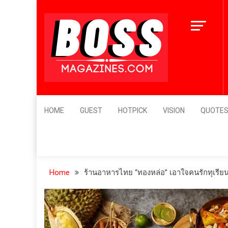
Skip
to
content
BossMagazines
Leader's Vision
HOME
GUEST
HOTPICK
VISION
QUOTE
Home
ร้านอาหารไทย “ทองหล่อ” เอาใจคนรักทุเรีย