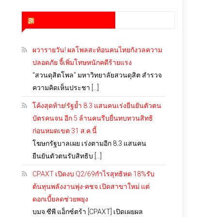
สำนักข่าว infoquest
ผวารายวัน! ผลโพลสะท้อนคนไทยกังวลความ
ปลอดภัย จี้เพิ่มโทษหนักคดีร้ายแรง
“สวนดุสิตโพล” มหาวิทยาลัยสวนดุสิต สำรวจ
ความคิดเห็นประชา […]
โค้งสุดท้าย!รัฐย้ำ 8.3 แสนคนเร่งยืนยันตัวตน
บัตรคนจน อีก 5 ล้านคนรีบยื่นทบทวนสิทธิ
ก่อนหมดเขต 31 ส.ค.นี้
โฆษกรัฐบาลเผย เร่งตามอีก 8.3 แสนคน
ยืนยันตัวตนรับสิทธิบ […]
CPAXT เปิดงบ Q2/69กำไรสุทธิหด 18%รับ
ต้นทุนพลังงานพุ่ง-คชจ.เปิดสาขาใหม่ แต่
ดอกเบี้ยลดช่วยพยุง
บมจ.ซีพี แอ็กซ์ตร้า [CPAXT] เปิดเผยผล