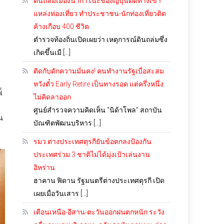
ดินถล่มเมืองนากาโนะของญี่ปุ่นตัดทางเข้า
แหล่งท่องเที่ยว ทำประชาชน-นักท่องเที่ยวติด
ค้างเกือบ 400 ชีวิต
ตำรวจท้องถิ่นเปิดเผยว่า เหตุการณ์ดินถล่มซึ่ง
เกิดขึ้นเมื […]
ติดกับดักความมั่นคง! คนทำงานรัฐเบื่อสะสม
หวังตั๋ว Early Retire เป็นทางรอด แต่ครึ่งหนึ่ง
็
ไม่คิดลาออก
ศูนย์สำรวจความคิดเห็น “นิด้าโพล” สถาบัน
น
บัณฑิตพัฒนบริหาร […]
รมว.ต่างประเทศตุรกียันข้อตกลงป้องกัน
ประเทศร่วม 3 ชาติไม่ได้มุ่งเป้าเล่นงาน
อิหร่าน
ฮาคาน ฟิดาน รัฐมนตรีต่างประเทศตุรกี เปิด
เผยเมื่อวันเสาร […]
เตือนเหนือ-อีสาน-ตะวันออกฝนตกหนัก ระวัง