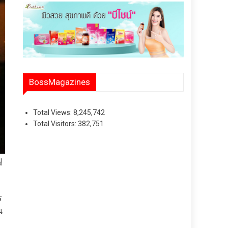
BossMagazines
Total Views:
8,245,742
Total Visitors:
382,751
ู
ร
น