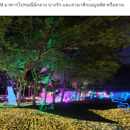
NSIAM อาคารไปรษณีย์กลาง บางรัก และสวนวชิรเบญจทัศ หรือสวน