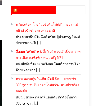
สำนักข่าว infoquest
ทรัมป์เดือด! โวย “วอชิงตันโพสต์” รายงานเฟ
กนิวส์ เข้าข่ายทรยศต่อชาติ
ประธานาธิบดีโดนัลด์ ทรัมป์ ผู้นำสหรัฐ โพสต์
ข้อความบน Tr […]
สื่อเผย “ทรัมป์” หวังตั้ง “เจดี แวนซ์” เป็นทายาท
การเมือง ลงชิงชัยปธน.สหรัฐปี 71
หนังสือพิมพ์ เดอะ วอชิงตัน โพสต์ รายงานโดย
อ้างแหล่งข่าว […]
ภาวะตลาดหุ้นอินเดีย: ดัชนี Sensex พุ่งกว่า
300 จุด ขานรับราคาน้ำมันร่วง, แบงก์ชาติคง
ดอกเบี้ย
ดัชนี Sensex ตลาดหุ้นอินเดีย ดีดตัวขึ้นกว่า
300 จุด ขาน […]