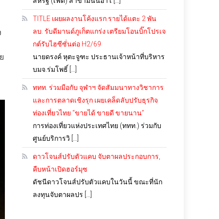
สหรัฐ (เฟด) สาขามินนิอาโ […]
TITLE เผยผลงานโค้งแรก รายได้แตะ 2 พัน
ลบ. รับดีมานด์ภูเก็ตแกร่ง เตรียมโอนบิ๊กโปรเจ
ง
กต์รับไฮซีซั่นต่อ H2/69
วย
นายดรงค์ หุตะจูฑะ ประธานเจ้าหน้าที่บริหาร
บมจ.ร่มโพธิ์ […]
ททท. ร่วมมือกับ จุฬาฯ จัดสัมมนาทางวิชาการ
และการตลาดเชิงรุก เผยเคล็ดลับปรับธุรกิจ
ท่องเที่ยวไทย “ขายได้ ขายดี ขายนาน”
การท่องเที่ยวแห่งประเทศไทย (ททท.) ร่วมกับ
ศูนย์บริการวิ […]
ดาวโจนส์ปรับตัวแคบ จับตาผลประกอบการ,
คืบหน้าเปิดฮอร์มุซ
ดัชนีดาวโจนส์ปรับตัวแคบในวันนี้ ขณะที่นัก
ลงทุนจับตาผลปร […]