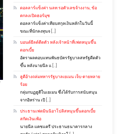
ดอลลาร์แข็งค่า นลท.รอตัวเลขจ้างงาน, ข้อ
ตกลงเปิดฮอร์มุซ
ดอลลาร์แข็งค่าเทียบสกุลเงินหลักในวันนี้
ขณะที่นักลงทุนจ […]
บอนด์ยีลด์ดีดตัว หลังเจ้าหน้าที่เฟดหนุนขึ้น
ดอกเบี้ย
อัตราผลตอบแทนพันธบัตรรัฐบาลสหรัฐดีดตัว
ขึ้น หลังนายนีล แ […]
ฮูตีอ้างถล่มทหารรัฐบาลเยเมน เจ็บ-ตายหลาย
ี
ร้อย
กลุ่มกบฏฮูตีในเยเมน ซึ่งได้รับการสนับสนุน
จากอิหร่าน เปิ […]
ประธานเฟดมินนิอาโปลิสหนุนขึ้นดอกเบี้ย
สกัดเงินเฟ้อ
นายนีล แคชแครี ประธานธนาคารกลาง