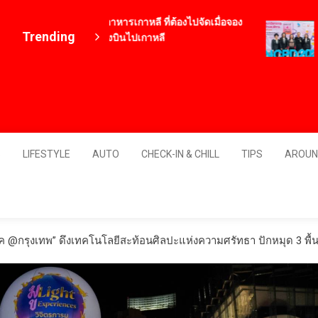
12 เมนูอาหารเกาหลี ที่ต้องไปจัดเมื่อจอง
ทอง
Trending
ตั๋วเครื่องบินไปเกาหลี
202
4 ปี ago
“Ne
และ
3 ชั
Thailand
S
LIFESTYLE
AUTO
CHECK-IN & CHILL
TIPS
AROUN
 ภาค @กรุงเทพ” ดึงเทคโนโลยีสะท้อนศิลปะแห่งความศรัทธา ปักหมุด 3 พื้น