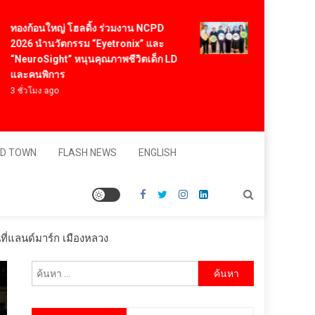
ก้อนใหญ่ โฮลดิ้ง ร่วมงาน NCPD
คต. ปลื้ม Think R
6 นำนวัตกรรม “Eyetronix” และ
สำเร็จตามเป้า สร้า
uroSight” หนุนคุณภาพชีวิตเด็ก LD
ในตลาดจีน มั่นใจ
คนพิการ
ล้านบาท
่วโมง ago
7 ชั่วโมง ago
D TOWN
FLASH NEWS
ENGLISH
ที่แลนด์มาร์ก เมืองหลวง
ค้นหา
สำหรับ: