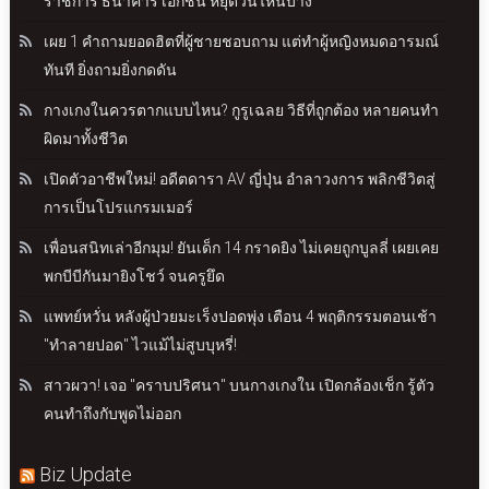
ราชการ ธนาคาร เอกชน หยุดวันไหนบ้าง
เผย 1 คำถามยอดฮิตที่ผู้ชายชอบถาม แต่ทำผู้หญิงหมดอารมณ์
ทันที ยิ่งถามยิ่งกดดัน
กางเกงในควรตากแบบไหน? กูรูเฉลย วิธีที่ถูกต้อง หลายคนทำ
ผิดมาทั้งชีวิต
เปิดตัวอาชีพใหม่! อดีตดารา AV ญี่ปุ่น อำลาวงการ พลิกชีวิตสู่
การเป็นโปรแกรมเมอร์
เพื่อนสนิทเล่าอีกมุม! ยันเด็ก 14 กราดยิง ไม่เคยถูกบูลลี่ เผยเคย
พกบีบีกันมายิงโชว์ จนครูยึด
แพทย์หวั่น หลังผู้ป่วยมะเร็งปอดพุ่ง เตือน 4 พฤติกรรมตอนเช้า
"ทำลายปอด" ไวแม้ไม่สูบบุหรี่!
สาวผวา! เจอ "คราบปริศนา" บนกางเกงใน เปิดกล้องเช็ก รู้ตัว
คนทำถึงกับพูดไม่ออก
Biz Update