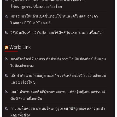
โศกนาฏกรรม-เรื่องสยองก้องโลก
มัดรวมมาให้แล้ว! เปิดขั้นตอนใช้ 'คนละครึ่งพลัส' จ่ายค่า
โดยสาร BTS-MRT-รถเมล์
วิธีเติมเงินเข้า G Wallet ก่อนใช้สิทธิวันแรก "คนละครึ่งพลัส"
World Link
ของดีใกล้ตัว! 7 อาหาร ตัวช่วยจัดการ "ไขมันช่องท้อง" อิ่มนาน
ไม่ต้องจ่ายแพง
เปิดคำทำนาย "หมอดูตาบอด" ช่วงที่เหลือของปี 2026 หลังแม่น
แล้ว 2 เรื่องใหญ่!
เผย 1 คำถามยอดฮิตที่ผู้ชายชอบถาม แต่ทำผู้หญิงหมดอารมณ์
ทันที ยิ่งถามยิ่งกดดัน
กางเกงในควรตากแบบไหน? กูรูเฉลย วิธีที่ถูกต้อง หลายคนทำ
ผิดมาทั้งชีวิต