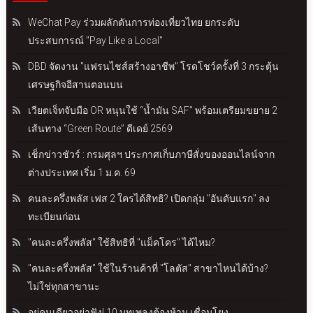
WeChat Pay ร่วมผลักดันการท่องเที่ยวไทย ยกระดับ
ประสบการณ์ "Pay Like a Local"
DBD จัดงาน "แฟรนไชส์สร้างอาชีพ" โรดโชว์ครั้งที่ 3 กระตุ้น
เศรษฐกิจอีสานตอนบน
เวียตเจ็ทจับมือ OR หนุนใช้ “น้ำมัน SAF” พร้อมเตรียมขยาย 2
เส้นทาง “Green Route” ดีเดย์ 2569
เช็กข่าวชัวร์ : กรมศุลฯ ประกาศเก็บภาษีสั่งของออนไลน์จาก
ต่างประเทศ เริ่ม 1 ม.ค. 69
คนละครึ่งพลัส เฟส 2 ใครได้สิทธิ? เปิดกลุ่ม "อันดับแรก" ลง
ทะเบียนก่อน
"คนละครึ่งพลัส" ใช้สิทธิที่ "แม็คโคร" ได้ไหม?
"คนละครึ่งพลัส" ใช้ในร้านค้าที่ "โลตัส" สาขาไหนได้บ้าง?
ไม่ใช่ทุกสาขานะ
อยู่คนเดียวอย่าฟัง! 10 บทเพลงต้องห้าม เชื่อมโยง