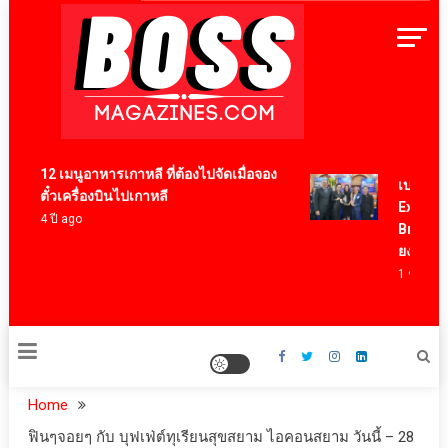
Skip
to
content
BossMagazinesThailand
12 เมนูอาหารเกาหลี ที่ต้องไปจัดเมื่อจอง
เบอร์แทรม 
ตั๋วเครื่องบินไปเกาหลี
Export Aw
4 ปี ago
Brand ตอก
ยงเพียวใน
1 ชั่วโมง ag
Home
ฟินๆจอยๆ​ กับ​ บุฟเฟ่ต์ทุเรียนสุขสยาม​ ไอคอนสยาม วันนี้ – 28