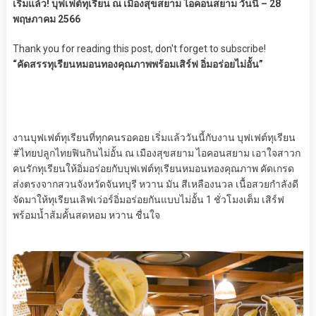
เริ่มแล้ว! บุฟเฟต์ทุเรียน​ ​ณ เมืองสุขสยาม ไอคอนสยาม วันนี้ – 28
พฤษภาคม 2566
Thank you for reading this post, don't forget to subscribe!
“คัดสรรทุเรียนหมอนทองคุณภาพพร้อมเสิร์ฟ อิ่มอร่อยไม่อั้น”
งานบุฟเฟต์ทุเรียนที่ทุกคนรอคอย เริ่มแล้ววันนี้กับงาน บุฟเฟต์ทุเรียน
#ไทยปลูกไทยฟินกินไม่อั้น ณ เมืองสุขสยาม ไอคอนสยาม เอาใจสาวก
คนรักทุเรียนให้อิ่มอร่อยกับบุฟเฟต์ทุเรียนหมอนทองคุณภาพ คัดเกรด
ส่งตรงจากสวนจังหวัดจันทบุรี หวาน มัน สีเหลืองนวล เนื้อสวยกำลังดี
จัดมาให้ทุเรียนเลิฟเว่อร์อิ่มอร่อยกันแบบไม่อั้น 1 ชั่วโมงเต็ม เสิร์ฟ
พร้อมน้ำส้มคั้นสดหอม หวาน ชื่นใจ