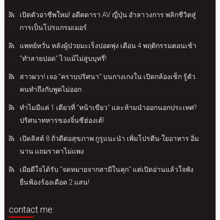
เปิดตัวอาชีพใหม่! อดีตดารา AV ญี่ปุ่น อำลาวงการ พลิกชีวิตสู่
การเป็นโปรแกรมเมอร์
แพทย์หวั่น หลังผู้ป่วยมะเร็งปอดพุ่ง เตือน 4 พฤติกรรมตอนเช้า
"ทำลายปอด" ไวแม้ไม่สูบบุหรี่!
สาวผวา! เจอ "คราบปริศนา" บนกางเกงใน เปิดกล้องเช็ก รู้ตัว
คนทำถึงกับพูดไม่ออก
ทำไมมีแค่ 1 เดียวที่ "หน้าเขียว" และห้ามนำออกนอกประเทศ?
ปริศนาทหารของจิ๋นซีฮ่องเต้!
เปิดลิสต์ 8 ถั่วดีต่อสุขภาพ กูรูแนะนำ เพิ่มโปรตีน-ใยอาหาร อิ่ม
นาน แถมราคาไม่แพง
เมียดีใจได้รับ "จดหมายจากสามีในคุก" แต่เปิดอ่านแล้วใจพัง
ยื่นฟ้องร้องเดือด 2 แสน!
contact me: