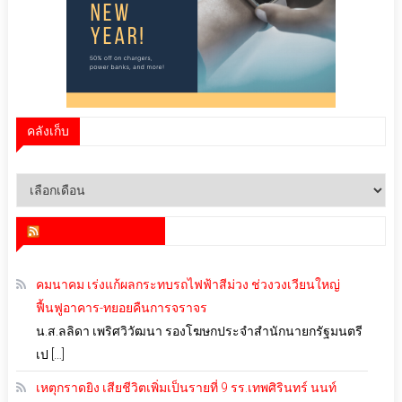
คลังเก็บ
คลัง
เก็บ
สำนักข่าว infoquest
คมนาคม เร่งแก้ผลกระทบรถไฟฟ้าสีม่วง ช่วงวงเวียนใหญ่
ฟื้นฟูอาคาร-ทยอยคืนการจราจร
น.ส.ลลิดา เพริศวิวัฒนา รองโฆษกประจำสำนักนายกรัฐมนตรี
เป […]
เหตุกราดยิง เสียชีวิตเพิ่มเป็นรายที่ 9 รร.เทพศิรินทร์ นนท์