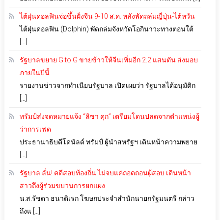
ไต้ฝุ่นดอลฟินจ่อขึ้นฝั่งจีน 9-10 ส.ค. หลังพัดถล่มญี่ปุ่น-ไต้หวัน
ไต้ฝุ่นดอลฟิน (Dolphin) พัดถล่มจังหวัดโอกินาวะทางตอนใต้
[…]
รัฐบาลขยาย G to G ขายข้าวให้จีนเพิ่มอีก 2.2 แสนตัน ส่งมอบ
ภายในปีนี้
รายงานข่าวจากทำเนียบรัฐบาล เปิดเผยว่า รัฐบาลได้อนุมัติก
[…]
ทรัมป์ส่งจดหมายแจ้ง “ลิซา คุก” เตรียมโดนปลดจากตำแหน่งผู้
ว่าการเฟด
ประธานาธิบดีโดนัลด์ ทรัมป์ ผู้นำสหรัฐฯ เดินหน้าความพยาย
[…]
รัฐบาล ลั่น! คดีสอบท้องถิ่น ไม่จบแค่ถอดถอนผู้สอบ เดินหน้า
สาวถึงผู้ร่วมขบวนการยกแผง
น.ส.รัชดา ธนาดิเรก โฆษกประจำสำนักนายกรัฐมนตรี กล่าว
ถึงแ […]