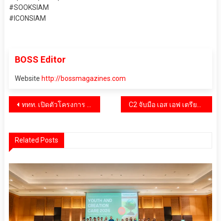
#SOOKSIAM
#ICONSIAM
BOSS Editor
Website
http://bossmagazines.com
แนะแนว
ททท. เปิดตัวโครงการ “วิจิตร 5 ภาค” ชวนชมงาน แสง สี เสียง ตระการตา 5 ภูมิภาค
C2 จับมือ เอส เอฟ เตรียมประกาศความร่วมมือผุดโปรเจกต์ยักษ์ 28 เมษายน 2566 นี้
เรื่อง
Related Posts