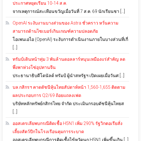
ประกาศหยุดเรียน 10-14 ส.ค.
จากเหตุการณ์สะเทือนขวัญเมื่อวันที่ 7 ส.ค. 69 นักเรียนชา […]
OpenAI ระงับงานบางส่วนของ Astra ชั่วคราว หวั่นความ
สามารถด้านไซเบอร์เกินเกณฑ์ความปลอดภัย
โอเพนเอไอ (OpenAI) ระงับการดำเนินงานภายในบางส่วนที่เกี่
[…]
ทรัมป์เดินหน้าทุ่ม 3 พันล้านดอลลาร์หนุนเหมืองแร่สำคัญ ลด
พึ่งพาห่วงโซ่อุปทานจีน
ประธานาธิบดีโดนัลด์ ทรัมป์ ผู้นำสหรัฐฯ เปิดเผยเมื่อวันศ […]
บล.กสิกรฯ คาดดัชนีหุ้นไทยสัปดาห์หน้า 1,560-1,655 ติดตาม
ผลประกอบการ Q2/69 ถ้อยแถลงเฟด
บริษัทหลักทรัพย์กสิกรไทย จำกัด ประเมินกรอบดัชนีหุ้นไทยส
[…]
ออสเตรเลียพบกรณีติดเชื้อ H5N1 เพิ่ม 290% รัฐวิกตอเรียสั่ง
เลี้ยงสัตว์ปีกในโรงเรือนคุมการระบาด
ออสเตรเลียพบกรณีการติดเชื้อไข้หวัดนก H5N1 เพิ่มขึ้นเกิน […]