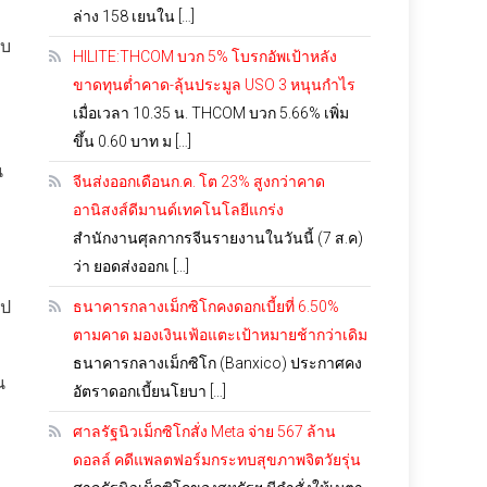
ล่าง 158 เยนใน […]
ับ
HILITE:THCOM บวก 5% โบรกอัพเป้าหลัง
ขาดทุนต่ำคาด-ลุ้นประมูล USO 3 หนุนกำไร
เมื่อเวลา 10.35 น. THCOM บวก 5.66% เพิ่ม
ขึ้น 0.60 บาท ม […]
น
จีนส่งออกเดือนก.ค. โต 23% สูงกว่าคาด
อานิสงส์ดีมานด์เทคโนโลยีแกร่ง
สำนักงานศุลกากรจีนรายงานในวันนี้ (7 ส.ค)
ว่า ยอดส่งออกเ […]
ไป
ธนาคารกลางเม็กซิโกคงดอกเบี้ยที่ 6.50%
ตามคาด มองเงินเฟ้อแตะเป้าหมายช้ากว่าเดิม
ธนาคารกลางเม็กซิโก (Banxico) ประกาศคง
น
อัตราดอกเบี้ยนโยบา […]
ศาลรัฐนิวเม็กซิโกสั่ง Meta จ่าย 567 ล้าน
ดอลล์ คดีแพลตฟอร์มกระทบสุขภาพจิตวัยรุ่น