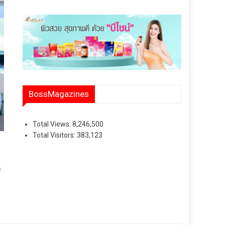
BossMagazines
Total Views:
8,246,500
Total Visitors:
383,123
า