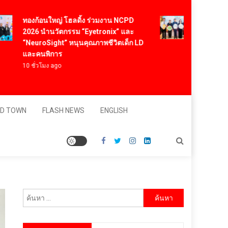
ทองก้อนใหญ่ โฮลดิ้ง ร่วมงาน NCPD
คต. ปลื้ม T
2026 นำนวัตกรรม “Eyetronix” และ
สำเร็จตามเป
“NeuroSight” หนุนคุณภาพชีวิตเด็ก LD
ในตลาดจีน 
และคนพิการ
ล้านบาท
10 ชั่วโมง ago
14 ชั่วโมง ag
D TOWN
FLASH NEWS
ENGLISH
ค้นหา
สำหรับ: