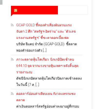
สำนักข่าว infoquest
GCAP GOLD ชี้ทองคำเสี่ยงผันผวนแรง
จับตา 2 ศึก “สหรัฐฯ-อิหร่าน” และ “ตัวเลข
แรงงานสหรัฐฯ” ชี้ชะตาดอกเบี้ยเฟด
บริษัท จีแคป จำกัด (GCAP GOLD) ชี้ตลาด
ทองคำจ่อแกว่งตัว […]
ภาวะตลาดหุ้นโตเกียว: นิกเกอิปิดเช้าลบ
644.10 จุด จากแรงขายหุ้นเทคฯ หลังสิ้นสุด
รายงานงบ
ดัชนีนิกเกอิตลาดหุ้นโตเกียวปิดภาคเช้าลดลง
ในวันนี้ (7 ส. […]
ดอลลาร์อ่อนค่าเทียบเยน กังวลแทรกแซง
ตลาด
ค่าเงินดอลลาร์สหรัฐอ่อนค่าลงมาอยู่ที่กรอบ