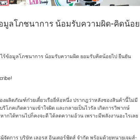
้อมูลโภชนาการ น้อมรับความผิด-คิดน้อย
์ไร้ข้อมูลโภชนาการ น้อมรับความผิด ยอมรับคิดน้อยไป ยืนยัน
cribe!
ภัณฑ์ก๋วยเตี๋ยวเรือยี่ห้อหนึ่ง ปรากฎว่าหลังซองสินค้านี้ไม่มี
บริโภคเกิดความเข้าใจผิด และกลายเป็นไวรัล เกิดการวิพากษ์
่าถ้าหากได้ทานไปก็คงจะดี ได้ลดความอ้วน เพราะมีพลังงานอะไรเลย
จัดการ บริษัท เลอรส อินเตอร์ฟู้ดส์ จำกัด พร้อมด้วยทนายเจมส์-