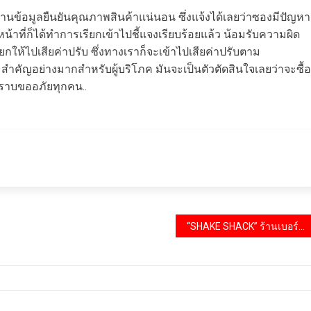
ยงานข้อมูลยืนยันคุณภาพสินค้าแน่นอน ซึ่งแจ้งได้เลยว่าซองมีปัญหา
้าที่ก็ได้ทำการเรียกเข้าไปชี้แจงเรียบร้อยแล้ว น้อมรับความผิด
ียกให้ไปเสียค่าปรับ ซึ่งทางเราก็จะเข้าไปเสียค่าปรับตาม
คัญอย่างมากสำหรับผู้บริโภค มันจะเป็นตัวตัดสินใจเลยว่าจะซื้อ
กราบขออภัยทุกคน..
“SHAKE SHACK” ร้านเบอร์เกอร์ชื่อดังจากมหานครนิวยอร์ก เตรียมเปิดสาขาแรกในไทย ที่ เซ็นทรัลเวิลด์