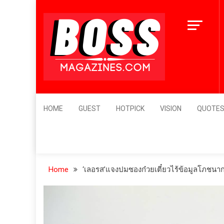
Skip
to
content
BossMagazines
Leader's Vision
HOME
GUEST
HOTPICK
VISION
QUOTE
Home
‘เลอรส’แจงปมซองก๋วยเตี๋ยวไร้ข้อมูลโภชนา