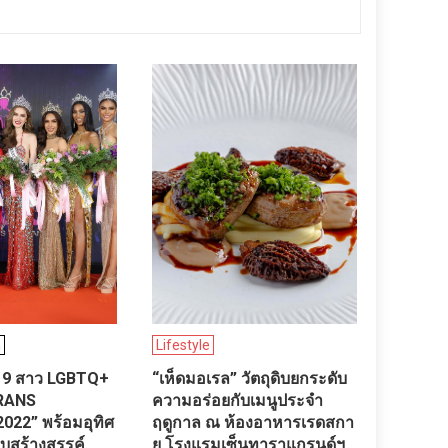
n
Lifestyle
​ 9 สาว LGBTQ+
“เห็ดมอเรล” วัตถุดิบยกระดับ
TRANS
ความอร่อยกับเมนูประจำ
022” พร้อมอุทิศ
ฤดูกาล ณ ห้องอาหารเรดสกา
บสร้างสรรค์
ย โรงแรมเซ็นทาราแกรนด์ฯ