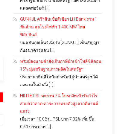
ศาลรัฐนิวเม็กซิโกของสหรัฐฯ มีคำสั่งให้เมตา
แพลตฟอร์มส์ […]
GUNKUL คว้าสินเชื่อสีเขียว LH Bank รวม 1
พันล้าน ลุยโรงไฟฟ้า 1,400 MW ไทย-
ฟิลิปปินส์
บมจ.กันกุลเอ็นจิเนียริ่ง [GUNKUL] เซ็นสัญญา
กับธนาคารแลน […]
ทรัมป์ลงนามคำสั่งเก็บภาษีนำเข้าโพลีซิลิคอน
15% มุ่งเสริมฐานการผลิตในสหรัฐฯ
ประธานาธิบดีโดนัลด์ ทรัมป์ ผู้นำสหรัฐฯ ได้
ลงนามในคำสั่ง […]
HILITE:PSL ทะยาน 7% โบรกอัพเป้ารับกำไร
สวยกว่าคาด-ค่าระวางทรงตัวสูงจากดีมานด์
แกร่ง
เมื่อเวลา 10.08 น. PSL บวก 7.02% เพิ่มขึ้น
0.60 บาท มาท […]