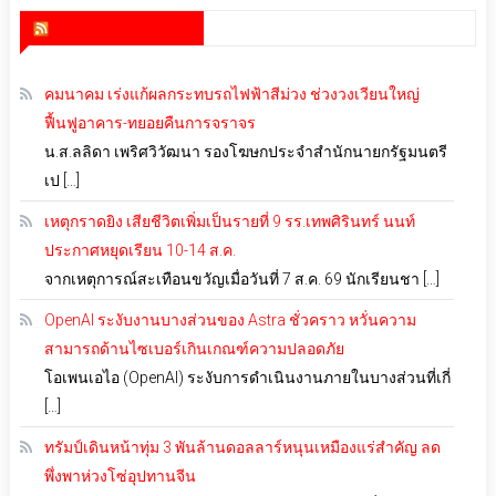
สำนักข่าว infoquest
คมนาคม เร่งแก้ผลกระทบรถไฟฟ้าสีม่วง ช่วงวงเวียนใหญ่
ฟื้นฟูอาคาร-ทยอยคืนการจราจร
น.ส.ลลิดา เพริศวิวัฒนา รองโฆษกประจำสำนักนายกรัฐมนตรี
เป […]
เหตุกราดยิง เสียชีวิตเพิ่มเป็นรายที่ 9 รร.เทพศิรินทร์ นนท์
ประกาศหยุดเรียน 10-14 ส.ค.
จากเหตุการณ์สะเทือนขวัญเมื่อวันที่ 7 ส.ค. 69 นักเรียนชา […]
OpenAI ระงับงานบางส่วนของ Astra ชั่วคราว หวั่นความ
สามารถด้านไซเบอร์เกินเกณฑ์ความปลอดภัย
โอเพนเอไอ (OpenAI) ระงับการดำเนินงานภายในบางส่วนที่เกี่
[…]
ทรัมป์เดินหน้าทุ่ม 3 พันล้านดอลลาร์หนุนเหมืองแร่สำคัญ ลด
พึ่งพาห่วงโซ่อุปทานจีน