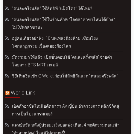
"คนละครึ่งพลัส" ใช้สิทธิที่ "แม็คโคร" ได้ไหม?
"คนละครึ่งพลัส" ใช้ในร้านค้าที่ "โลตัส" สาขาไหนได้บ้าง?
ไม่ใช่ทุกสาขานะ
อยู่คนเดียวอย่าฟัง! 10 บทเพลงต้องห้าม เชื่อมโยง
โศกนาฏกรรม-เรื่องสยองก้องโลก
มัดรวมมาให้แล้ว! เปิดขั้นตอนใช้ 'คนละครึ่งพลัส' จ่ายค่า
โดยสาร BTS-MRT-รถเมล์
วิธีเติมเงินเข้า G Wallet ก่อนใช้สิทธิวันแรก "คนละครึ่งพลัส"
World Link
เปิดตัวอาชีพใหม่! อดีตดารา AV ญี่ปุ่น อำลาวงการ พลิกชีวิตสู่
การเป็นโปรแกรมเมอร์
แพทย์หวั่น หลังผู้ป่วยมะเร็งปอดพุ่ง เตือน 4 พฤติกรรมตอนเช้า
"ทำลายปอด" ไวแม้ไม่สูบบุหรี่!