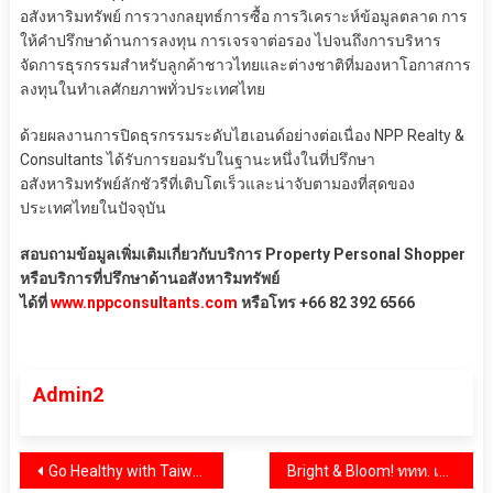
อสังหาริมทรัพย์ การวางกลยุทธ์การซื้อ การวิเคราะห์ข้อมูลตลาด การ
ให้คำปรึกษาด้านการลงทุน การเจรจาต่อรอง ไปจนถึงการบริหาร
จัดการธุรกรรมสำหรับลูกค้าชาวไทยและต่างชาติที่มองหาโอกาสการ
ลงทุนในทำเลศักยภาพทั่วประเทศไทย
ด้วยผลงานการปิดธุรกรรมระดับไฮเอนด์อย่างต่อเนื่อง NPP Realty &
Consultants ได้รับการยอมรับในฐานะหนึ่งในที่ปรึกษา
อสังหาริมทรัพย์ลักชัวรีที่เติบโตเร็วและน่าจับตามองที่สุดของ
ประเทศไทยในปัจจุบัน
สอบถามข้อมูลเพิ่มเติมเกี่ยวกับบริการ Property Personal Shopper
หรือบริการที่ปรึกษาด้านอสังหาริมทรัพย์
ได้ที่
www.nppconsultants.com
หรือโทร +66 82 392 6566
Admin2
แนะแนว
Go Healthy with Taiwan 2026 เปิดตัว Top 20 Mentorship Program เสริมแกร่งไอเดียสุขภาพแห่งอนาคตโดยเหล่าผู้มีประสบการณ์
Bright & Bloom! ททท. เดินหน้าบุกตลาดตะวันออกกลาง เปิดฤดูกาลท่องเที่ยว พร้อมเปิดตัวแคมเปญ “Healing is the New Luxury” เชิญชวนนักท่องเที่ยวสัมผัสเสน่ห์เมืองไทย เที่ยวได้ตลอดปี