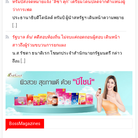
ทรัมป์ส่งจดหมายแจ้ง “ลิซา คุก” เตรียมโดนปลดจากตำแหน่งผู้
ว่าการเฟด
ประธานาธิบดีโดนัลด์ ทรัมป์ ผู้นำสหรัฐฯ เดินหน้าความพยาย
[…]
รัฐบาล ลั่น! คดีสอบท้องถิ่น ไม่จบแค่ถอดถอนผู้สอบ เดินหน้า
สาวถึงผู้ร่วมขบวนการยกแผง
น.ส.รัชดา ธนาดิเรก โฆษกประจำสำนักนายกรัฐมนตรี กล่าว
ถึงแ […]
BossMagazines