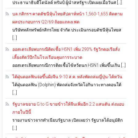
ประธานาธิบดีโดนัลด์ ทรัมป์ ผู้นำสหรัฐฯ เปิดเผยเมื่อวันศ […]
บล.กสิกรฯ คาดดัชนีหุ้นไทยสัปดาห์หน้า 1,560-1,655 ติดตาม
ผลประกอบการ Q2/69 ถ้อยแถลงเฟด
บริษัทหลักทรัพย์กสิกรไทย จำกัด ประเมินกรอบดัชนีหุ้นไทยส
[…]
ออสเตรเลียพบกรณีติดเชื้อ H5N1 เพิ่ม 290% รัฐวิกตอเรียสั่ง
เลี้ยงสัตว์ปีกในโรงเรือนคุมการระบาด
ออสเตรเลียพบกรณีการติดเชื้อไข้หวัดนก H5N1 เพิ่มขึ้นเกิน […]
ไต้ฝุ่นดอลฟินจ่อขึ้นฝั่งจีน 9-10 ส.ค. หลังพัดถล่มญี่ปุ่น-ไต้หวัน
ไต้ฝุ่นดอลฟิน (Dolphin) พัดถล่มจังหวัดโอกินาวะทางตอนใต้
[…]
รัฐบาลขยาย G to G ขายข้าวให้จีนเพิ่มอีก 2.2 แสนตัน ส่งมอบ
ภายในปีนี้
รายงานข่าวจากทำเนียบรัฐบาล เปิดเผยว่า รัฐบาลได้อนุมัติก
[…]