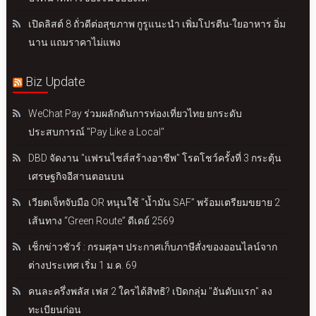
เปิดลิสต์ 8 ถั่วดีต่อสุขภาพ กูรูแนะนำ เพิ่มโปรตีน-ใยอาหาร อิ่ม
นาน แถมราคาไม่แพง
Biz Update
WeChat Pay ร่วมผลักดันการท่องเที่ยวไทย ยกระดับ
ประสบการณ์ "Pay Like a Local"
DBD จัดงาน "แฟรนไชส์สร้างอาชีพ" โรดโชว์ครั้งที่ 3 กระตุ้น
เศรษฐกิจอีสานตอนบน
เวียตเจ็ทจับมือ OR หนุนใช้ “น้ำมัน SAF” พร้อมเตรียมขยาย 2
เส้นทาง “Green Route” ดีเดย์ 2569
เช็กข่าวชัวร์ : กรมศุลฯ ประกาศเก็บภาษีสั่งของออนไลน์จาก
ต่างประเทศ เริ่ม 1 ม.ค. 69
คนละครึ่งพลัส เฟส 2 ใครได้สิทธิ? เปิดกลุ่ม "อันดับแรก" ลง
ทะเบียนก่อน