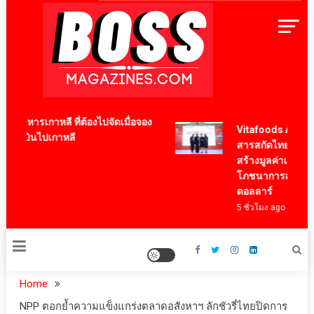
Skip
to
content
BossMagazinesThailand
ูอาหารเกาหลี ที่ต้องไปจัดเมื่อจอง
Vitafoods Asia 2026
ื่องบินไปเกาหลี
สารสกัดไทย ชูงานวิจั
o
สร้างมูลค่าเศรษฐกิจ
โภชนาการสุขภาพโลก
ดอลลาร์
5 ชั่วโมง ago
Home
NPP ตอกย้ำความแข็งแกร่งตลาดอสังหาฯ ลักชัวรี่ไทยปิดการ