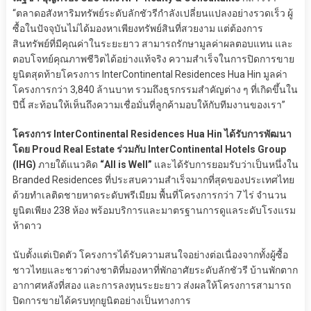
“ตลาดอสังหาริมทรัพย์ระดับลักชัวรีกำลังเปลี่ยนแปลงอย่างรวดเร็ว ผู้
ซื้อในปัจจุบันไม่ได้มองหาเพียงทรัพย์สินที่สวยงาม แต่ต้องการ
สินทรัพย์ที่มีคุณค่าในระยะยาว สามารถรักษามูลค่าผลตอบแทน และ
ตอบโจทย์คุณภาพชีวิตได้อย่างแท้จริง ความสำเร็จในการปิดการขาย
ยูนิตสุดท้ายโครงการ InterContinental Residences Hua Hin มูลค่า
โครงการกว่า 3,840 ล้านบาท รวมถึงธุรกรรมสำคัญต่าง ๆ ที่เกิดขึ้นใน
ปีนี้ สะท้อนให้เห็นถึงความเชื่อมั่นที่ลูกค้ามอบให้กับทีมงานของเรา”
โครงการ InterContinental Residences Hua Hin ได้รับการพัฒนา
โดย Proud Real Estate ร่วมกับ InterContinental Hotels Group
(IHG)
ภายใต้แนวคิด
“All is Well”
และได้รับการยอมรับว่าเป็นหนึ่งใน
Branded Residences ที่ประสบความสำเร็จมากที่สุดของประเทศไทย
ด้วยทำเลติดชายหาดระดับพรีเมียม พื้นที่โครงการกว่า 7 ไร่ จำนวน
ยูนิตเพียง 238 ห้อง พร้อมบริการและมาตรฐานการดูแลระดับโรงแรม
ห้าดาว
นับตั้งแต่เปิดตัว โครงการได้รับความสนใจอย่างต่อเนื่องจากทั้งผู้ซื้อ
ชาวไทยและชาวต่างชาติที่มองหาที่พักอาศัยระดับลักชัวรี บ้านพักตาก
อากาศหลังที่สอง และการลงทุนระยะยาว ส่งผลให้โครงการสามารถ
ปิดการขายได้ครบทุกยูนิตอย่างเป็นทางการ