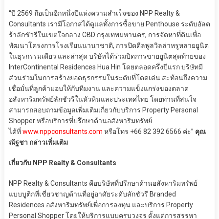
“ปี 2569 ถือเป็นอีกหนึ่งปีแห่งความสำเร็จของ NPP Realty &
Consultants เรามีโอกาสได้ดูแลทั้งการซื้อขาย Penthouse ระดับอัลต
ร้าลักชัวรีในเขตใจกลาง CBD กรุงเทพมหานคร, การจัดหาที่ดินเพื่อ
พัฒนาโครงการโรงเรียนนานาชาติ, การปิดดีลพูลวิลล่าหรูหลายยูนิต
ในธุรกรรมเดียว และล่าสุด บริษัทได้ร่วมปิดการขายยูนิตสุดท้ายของ
InterContinental Residences Hua Hin โดยตลอดครึ่งปีแรก บริษัทมี
ส่วนร่วมในการสร้างยอดธุรกรรมในระดับที่โดดเด่น สะท้อนถึงความ
เชื่อมั่นที่ลูกค้ามอบให้กับทีมงาน และความแข็งแกร่งของตลาด
อสังหาริมทรัพย์ลักชัวรีในหัวหินและประเทศไทย โดยท่านที่สนใจ
สามารถสอบถามข้อมูลเพิ่มเติมเกี่ยวกับบริการ Property Personal
Shopper หรือบริการที่ปรึกษาด้านอสังหาริมทรัพย์
ได้ที่
www.nppconsultants.com
หรือโทร +66 82 392 6566 ค่ะ”
คุณ
ณัฐชา กล่าวเพิ่มเติม
เกี่ยวกับ NPP Realty & Consultants
NPP Realty & Consultants คือบริษัทที่ปรึกษาด้านอสังหาริมทรัพย์
แบบบูติกที่เชี่ยวชาญด้านที่อยู่อาศัยระดับลักชัวรี Branded
Residences อสังหาริมทรัพย์เพื่อการลงทุน และบริการ Property
Personal Shopper โดยให้บริการแบบครบวงจร ตั้งแต่การสรรหา