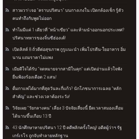
สาวผวา! เจอ "คราบปริศนา" บนกางเกงใน เปิดกล้องเช็ก รู้ตัว
คนทำถึงกับพูดไม่ออก
ทำไมมีแค่ 1 เดียวที่ "หน้าเขียว" และห้ามนำออกนอกประเทศ?
ปริศนาทหารของจิ๋นซีฮ่องเต้!
เปิดลิสต์ 8 ถั่วดีต่อสุขภาพ กูรูแนะนำ เพิ่มโปรตีน-ใยอาหาร อิ่ม
นาน แถมราคาไม่แพง
เมียดีใจได้รับ "จดหมายจากสามีในคุก" แต่เปิดอ่านแล้วใจพัง
ยื่นฟ้องร้องเดือด 2 แสน!
ดื่มกาแฟได้มากที่สุดวันละกี่แก้ว? นักโภชนาการเฉลย "หลัก
สำคัญ" และช่วงเวลาต้องระวัง!
วิจัยเผย "วัยกลางคน" เลี่ยง 3 ปัจจัยเสี่ยงนี้ ยืดเวลาสมองเสื่อม
ได้นานขึ้นเกือบ 13 ปี
43 นักศึกษาหายปริศนา 12 ปี คดีพลิกครั้งใหญ่! อดีตผู้ว่าฯ รัฐ
เกร์เรโร ถูกจับทำลายหลักฐาน