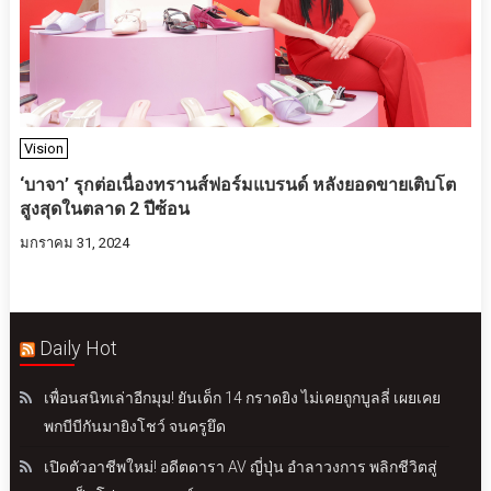
Vision
‘บาจา’ รุกต่อเนื่องทรานส์ฟอร์มแบรนด์ หลังยอดขายเติบโต
สูงสุดในตลาด 2 ปีซ้อน
มกราคม 31, 2024
Daily Hot
เพื่อนสนิทเล่าอีกมุม! ยันเด็ก 14 กราดยิง ไม่เคยถูกบูลลี่ เผยเคย
พกบีบีกันมายิงโชว์ จนครูยึด
เปิดตัวอาชีพใหม่! อดีตดารา AV ญี่ปุ่น อำลาวงการ พลิกชีวิตสู่