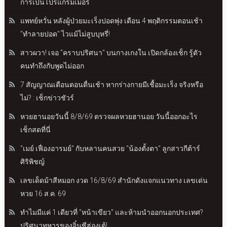
การเป็นโปรแกรมเมอร์
แพทย์หวั่น หลังผู้ป่วยมะเร็งปอดพุ่ง เตือน 4 พฤติกรรมตอนเช้า
"ทำลายปอด" ไวแม้ไม่สูบบุหรี่!
สาวผวา! เจอ "คราบปริศนา" บนกางเกงใน เปิดกล้องเช็ก รู้ตัว
คนทำถึงกับพูดไม่ออก
7 สัญญาณเตือนตอนตื่นเช้า หากร่างกายมีเชื้อมะเร็ง จริงหรือ
ไม่? : เช็กข่าวชัวร์
หวยฮานอยวันนี้ 8/8/69 ตรวจผลหวยฮานอย วันนี้ออกอะไร
เช็กสดที่นี่
"เมย์ เฟื่องอารมย์" กับหลานคนสวย "น้องตั้งตา" ลูกสาวกีต้าร์
ศิริพิชญ์
เลขเด็ดม้าสีหมอก งวด 16/8/69 สำนักดังแจกแนวทาง เลขเด่น
หวย 16 ส.ค. 69
ทำไมมีแค่ 1 เดียวที่ "หน้าเขียว" และห้ามนำออกนอกประเทศ?
ปริศนาทหารของจิ๋นซีฮ่องเต้!