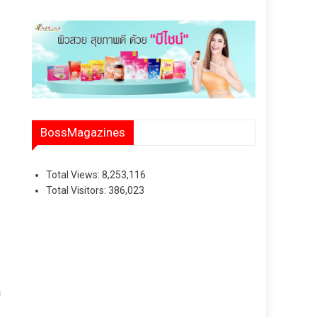
BossMagazines
Total Views:
8,253,116
Total Visitors:
386,023
้