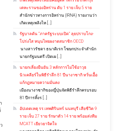
เกิดเหตุเพลิงไหม้นิคมอุตสาหกรรมใกล้กรุง
เตหะรานของอิหร่าน ดับ 1 ราย เจ็บ 5 ราย
สำนักข่าวทางการอิหร่าน (IRNA) รายงานว่า
เกิดเหตุเพลิงไห […]
รัฐบาลดัน “ภาครัฐระบบเปิด” ลุยปราบโกง-
โปร่งใส หนุนไทยผงาดสมาชิก OECD
นางสาวรัชดา ธนาดิเรก โฆษกประจำสำนัก
นายกรัฐมนตรี เปิดเผ […]
นายกเลี่ยงยืนยัน 3 หลักการไม่ใช้อาวุธ
นิวเคลียร์ในพิธีรำลึก 81 ปีนางาซากิ หวั่นเอื้อ
แก้กฎหมายความมั่นคง
เมืองนางาซากิของญี่ปุ่นจัดพิธีรำลึกครบรอบ
81 ปีการทิ้งร […]
า
อัปเดตเหตุ รร.เทพศิรินทร์ นนทบุรี เสียชีวิต 9
์
ราย เจ็บ 27 ราย รักษาตัว 14 ราย พร้อมส่งทีม
MCATT เยียวยาจิตใจ
าว