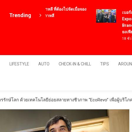
12 เมนูอาหารเกาหลี ที่ต้องไปจัดเมื่อจอง
เบอร์แทรม
Trending
ตั๋วเครื่องบินไปเกาหลี
Export Aw
4 ปี ago
Brand ตอก
ยงเพียวใ
18 ชั่วโมง 
Thailand
S
LIFESTYLE
AUTO
CHECK-IN & CHILL
TIPS
AROUN
ารรักษ์โลก ด้วยเทคโนโลยีย่อยสลายทางชีวภาพ “EcoRevo” เพื่อผู้บริโภคแ