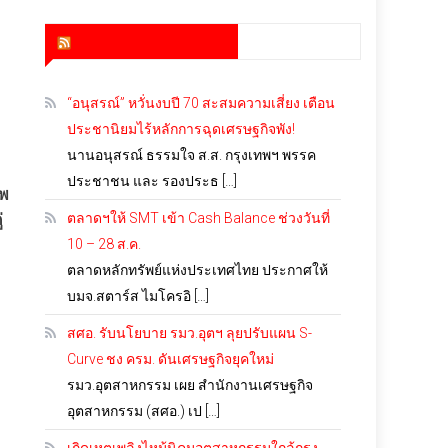
สำนักข่าว infoquest
“อนุสรณ์” หวั่นงบปี 70 สะสมความเสี่ยง เตือน
ประชานิยมไร้หลักการฉุดเศรษฐกิจพัง!
นานอนุสรณ์ ธรรมใจ ส.ส. กรุงเทพฯ พรรค
ประชาชน และ รองประธ […]
าพ
่
ตลาดฯให้ SMT เข้า Cash Balance ช่วงวันที่
10 – 28 ส.ค.
ตลาดหลักทรัพย์แห่งประเทศไทย ประกาศให้
บมจ.สตาร์ส ไมโครอิ […]
สศอ. รับนโยบาย รมว.อุตฯ ลุยปรับแผน S-
Curve ชง ครม. ดันเศรษฐกิจยุคใหม่
รมว.อุตสาหกรรม เผย สำนักงานเศรษฐกิจ
อุตสาหกรรม (สศอ.) เป […]