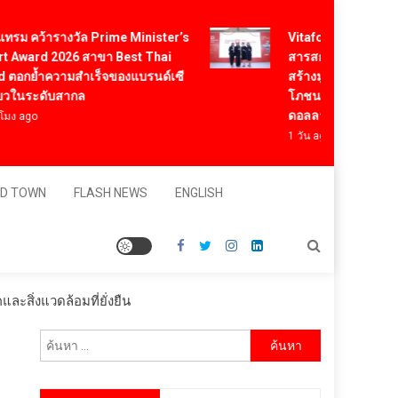
Vitafoods Asia 2026 ตัว
 คว้ารางวัล Prime Minister’s
สารสกัดไทย ชูงานวิจัย –
ard 2026 สาขา Best Thai
สร้างมูลค่าเศรษฐกิจใหม
ย้ำความสำเร็จของแบรนด์เซี
โภชนาการสุขภาพโลกโตท
นระดับสากล
ดอลลาร์
ago
1 วัน ago
D TOWN
FLASH NEWS
ENGLISH
ละสิ่งแวดล้อมที่ยั่งยืน
ค้นหา
สำหรับ: