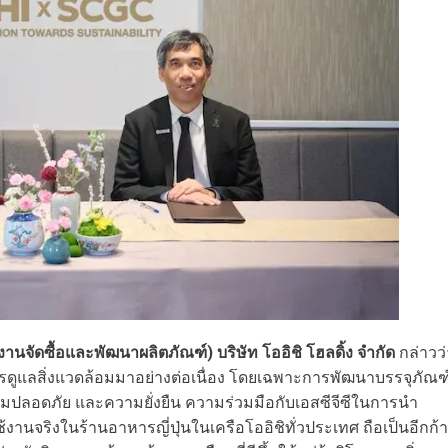
จัดซื้อและพัฒนาผลิตภัณฑ์) บริษัท โออิชิ โฮลดิ้ง จำกัด
กล่าวว่
รดูแลสิ่งแวดล้อมมาอย่างต่อเนื่อง โดยเฉพาะการพัฒนาบรรจุภัณฑ
มปลอดภัย และความยั่งยืน ความร่วมมือกับเอสซีจีซีในการนำ
้งานจริงในร้านอาหารญี่ปุ่นในเครือโออิชิทั่วประเทศ ถือเป็นอีกก้