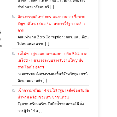
นางสาวลลิดา เพริศวิวัฒนา รองโฆษกประจำ
สำนักนายกรัฐมนตรี […]
ตัดวงจรทุนสีเทา! กกร. แฉขบวนการซื้อขาย
สัญชาติไทย เสนอ 7 มาตรการจี้รัฐกวาดล้าง
ด่วน
้
คณะทำงาน Zero Corruption : กกร. และเพื่อน
พ
ไม่ทนแสดงความ […]
าย
รถไฟทางคู่ขอนแก่น-หนองคาย คืบ 9.6% คาด
เสร็จปี 71 ขร.เร่งระบบรางรับงานใหญ่”พืช
สวนโลก”จ.อุดรฯ
กรมการขนส่งทางรางลงพื้นที่จังหวัดอุดรธานี
ติดตามความก้า […]
เช็กความพร้อม 14 จว.ใต้! รัฐบาลสั่งซ้อมรับมือ
น้ำท่วม พร้อมช่วยประชาชนด่วน
รัฐบาลเตรียมพร้อมรับมือน้ำท่วมภาคใต้ สั่ง
การผู้ว่า 14 จ […]