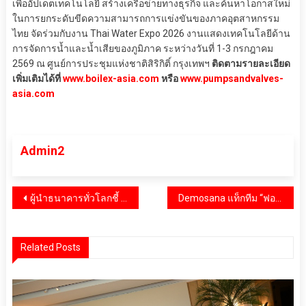
เพื่ออัปเดตเทคโนโลยี สร้างเครือข่ายทางธุรกิจ และค้นหาโอกาสใหม่
ในการยกระดับขีดความสามารถการแข่งขันของภาคอุตสาหกรรม
ไทย จัดร่วมกับงาน Thai Water Expo 2026 งานแสดงเทคโนโลยีด้าน
การจัดการน้ำและน้ำเสียของภูมิภาค ระหว่างวันที่ 1-3 กรกฎาคม
2569 ณ ศูนย์การประชุมแห่งชาติสิริกิติ์ กรุงเทพฯ
ติดตามรายละเอียด
เพิ่มเติมได้ที่
www.boilex-asia.com
หรือ
www.pumpsandvalves-
asia.com
Admin2
แนะแนว
ผู้นำธนาคารทั่วโลกชี้ AI Agents คือช่องโหว่ความเสี่ยงอันดับหนึ่งของอุตสาหกรรมการเงิน เผย ‘ไทย’ อาจเผชิญความเสี่ยงสูงกว่าค่าเฉลี่ยโลก
Demosana แท็กทีม “ฟอส-บุ๊ค” เสิร์ฟความฟิน พร้อมสุขภาพดี ในงาน “Force & Book Lucky Fans”
เรื่อง
Related Posts