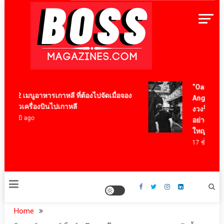
Skip
to
content
BossMagazinesThailand
“Oasis: Don’
12 เมนูอาหารเกาหลี ที่ต้องไปจัดเมื่อจอง
Anger” ร่วมเ
ตั๋วเครื่องบินไปเกาหลี
งวงร็อคระดั
4 ปี ago
อย่าง Oasis ผ
ใหญ่
17 ชั่วโมง ago
Home