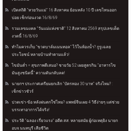
เปิดสถิติ "หวยวันแม่" 16 สิงหาคม ย้อนหลัง 10 ปี เลขไหนออก
บ่อย เช็กก่อนงวด 16/8/69
รวมเลขมงคล "วันแม่แห่งชาติ" 12 สิงหาคม 2569 สรุปเลขเด็ด
งวดนี้ 16/8/69
ทำไมควรเก็บ "ขวดบาล์มเมนทอล" ไว้ในห้องน้ำ? กูรูเฉลย
ประโยชน์ หลายบ้านทำตามแล้ว!
ไขมันต่ำ = สุขภาพดีเสมอ? ชายวัย 52 เผยสูตรกิน "อาหารไข
มันสูงชนิดนี้" ความดันกลับลด!
นายกฯ ประกาศเตรียมยกเลิก "บัตรทอง 30 บาท" จริงไหม? :
เช็กข่าวชัวร์
ปวดเข่า-ข้อ หลังฝนตกใช่ไหม? แพทย์จีนเผย 4 วิธีง่ายๆ แต่ช่วย
บรรเทาอาการได้จริง!
ประวัติ "ฉลอง เรี่ยวแรง" อดีต สส. หลายสมัย ผู้ก่อเหตุยิง นายก
อบจ.นนทบุรี เสียชีวิต