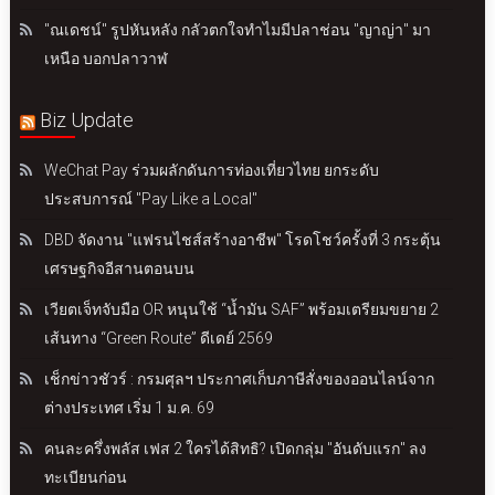
"ณเดชน์" รูปหันหลัง กลัวตกใจทำไมมีปลาช่อน "ญาญ่า" มา
เหนือ บอกปลาวาฬ
Biz Update
WeChat Pay ร่วมผลักดันการท่องเที่ยวไทย ยกระดับ
ประสบการณ์ "Pay Like a Local"
DBD จัดงาน "แฟรนไชส์สร้างอาชีพ" โรดโชว์ครั้งที่ 3 กระตุ้น
เศรษฐกิจอีสานตอนบน
เวียตเจ็ทจับมือ OR หนุนใช้ “น้ำมัน SAF” พร้อมเตรียมขยาย 2
เส้นทาง “Green Route” ดีเดย์ 2569
เช็กข่าวชัวร์ : กรมศุลฯ ประกาศเก็บภาษีสั่งของออนไลน์จาก
ต่างประเทศ เริ่ม 1 ม.ค. 69
คนละครึ่งพลัส เฟส 2 ใครได้สิทธิ? เปิดกลุ่ม "อันดับแรก" ลง
ทะเบียนก่อน