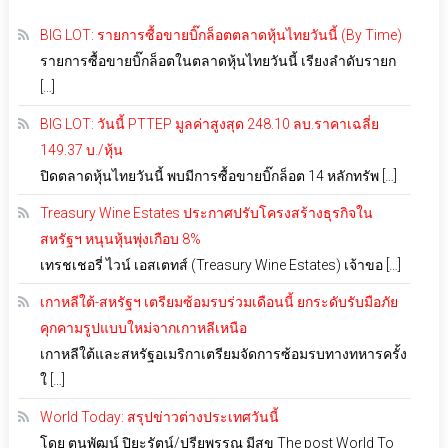
BIG LOT: รายการซื้อขายบิ๊กล็อตตลาดหุ้นไทยวันนี้ (By Time)
รายการซื้อขายบิ๊กล็อตในตลาดหุ้นไทยวันนี้ เรียงลำดับรายก
[…]
BIG LOT: วันนี้ PTTEP มูลค่าสูงสุด 248.10 ลบ.ราคาเฉลี่ย
149.37 บ./หุ้น
ปิดตลาดหุ้นไทยวันนี้ พบมีการซื้อขายบิ๊กล็อต 14 หลักทรัพ […]
Treasury Wine Estates ประกาศปรับโครงสร้างธุรกิจใน
สหรัฐฯ หนุนหุ้นพุ่งเกือบ 8%
เทรชเชอรี่ ไวน์ เอสเตทส์ (Treasury Wine Estates) เจ้าขอ […]
เกาหลีใต้-สหรัฐฯ เตรียมซ้อมรบร่วมเดือนนี้ ยกระดับรับมือภัย
คุกคามรูปแบบใหม่จากเกาหลีเหนือ
เกาหลีใต้และสหรัฐอเมริกาเตรียมจัดการซ้อมรบทางทหารครั้ง
ใ […]
World Today: สรุปข่าวต่างประเทศวันนี้
โดย ตนุพัฒน์ ปิยะรัตน์/ปรียพรรณ มีสุข The post World To