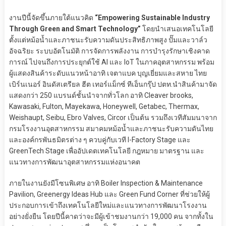
งานปีนี้จัดขึ้นภายใต้แนวคิด
“Empowering Sustainable Industry
Through Green and Smart Technology”
โดยนำเสนอเทคโนโลยี
ตั้งแต่หม้อน้ำและภาชนะรับความดันประสิทธิภาพสูง ปั๊มและวาล์ว
อัจฉริยะ ระบบอัตโนมัติ การจัดการพลังงาน การบำรุงรักษาเชิงคาด
การณ์ ไปจนถึงการประยุกต์ใช้ AI และ IoT ในภาคอุตสาหกรรม พร้อม
ผู้แสดงสินค้าระดับแนวหน้าอาทิ เจตาแบค บุญเยี่ยมและสหาย ไทย
เบิร์นเนอร์ อินดัสเตรียล ฮีต เทอร์แม็กซ์ ทีเอ็นกรุ๊ป ปตท.นำสินค้ามาจัด
แสดงกว่า 250 แบรนด์ชั้นนำจากทั่วโลก อาทิ Cleaver brooks,
Kawasaki, Fulton, Mayekawa, Honeywell, Getabec, Thermax,
Weishaupt, Seibu, Ebro Valves, Circor เป็นต้น รวมถึงเวทีสัมมนาจาก
กรมโรงงานอุตสาหกรรม สมาคมหม้อน้ำและภาชนะรับความดันไทย
และองค์กรพันธมิตรต่าง ๆ ควบคู่กับเวที I-Factory Stage และ
GreenTech Stage เพื่ออัปเดตเทคโนโลยี กฎหมาย มาตรฐาน และ
แนวทางการพัฒนาอุตสาหกรรมแห่งอนาคต
ภายในงานยังมีโซนพิเศษ อาทิ Boiler Inspection & Maintenance
Pavilion, Greenergy Ideas Hub และ Green Fund Corner ที่ช่วยให้ผู้
ประกอบการเข้าถึงเทคโนโลยีใหม่และแนวทางการพัฒนาโรงงาน
อย่างยั่งยืน โดยปีนี้คาดว่าจะมีผู้เข้าชมงานกว่า 19,000 คน จากทั้งใน