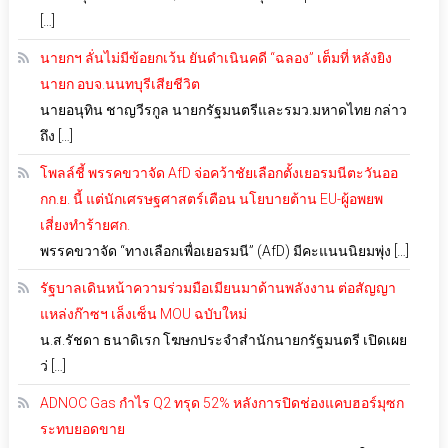
[…]
นายกฯ ลั่นไม่มีข้อยกเว้น ยันดำเนินคดี “ฉลอง” เต็มที่ หลังยิง
นายก อบจ.นนทบุรีเสียชีวิต
นายอนุทิน ชาญวีรกูล นายกรัฐมนตรีและรมว.มหาดไทย กล่าว
ถึง […]
โพลล์ชี้ พรรคขวาจัด AfD จ่อคว้าชัยเลือกตั้งเยอรมนีตะวันออ
กก.ย. นี้ แต่นักเศรษฐศาสตร์เตือน นโยบายต้าน EU-ผู้อพยพ
เสี่ยงทำร้ายศก.
พรรคขวาจัด “ทางเลือกเพื่อเยอรมนี” (AfD) มีคะแนนนิยมพุ่ง […]
รัฐบาลเดินหน้าความร่วมมือเมียนมาด้านพลังงาน ต่อสัญญา
แหล่งก๊าซฯ เล็งเซ็น MOU ฉบับใหม่
น.ส.รัชดา ธนาดิเรก โฆษกประจำสำนักนายกรัฐมนตรี เปิดเผย
ว่ […]
ADNOC Gas กำไร Q2 ทรุด 52% หลังการปิดช่องแคบฮอร์มุซก
ระทบยอดขาย