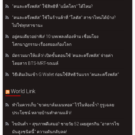
"คนละครึ่งพลัส" ใช้สิทธิที่ "แม็คโคร" ได้ไหม?
"คนละครึ่งพลัส" ใช้ในร้านค้าที่ "โลตัส" สาขาไหนได้บ้าง?
ไม่ใช่ทุกสาขานะ
อยู่คนเดียวอย่าฟัง! 10 บทเพลงต้องห้าม เชื่อมโยง
โศกนาฏกรรม-เรื่องสยองก้องโลก
มัดรวมมาให้แล้ว! เปิดขั้นตอนใช้ 'คนละครึ่งพลัส' จ่ายค่า
โดยสาร BTS-MRT-รถเมล์
วิธีเติมเงินเข้า G Wallet ก่อนใช้สิทธิวันแรก "คนละครึ่งพลัส"
World Link
ทำไมควรเก็บ "ขวดบาล์มเมนทอล" ไว้ในห้องน้ำ? กูรูเฉลย
ประโยชน์ หลายบ้านทำตามแล้ว!
ไขมันต่ำ = สุขภาพดีเสมอ? ชายวัย 52 เผยสูตรกิน "อาหารไข
มันสูงชนิดนี้" ความดันกลับลด!