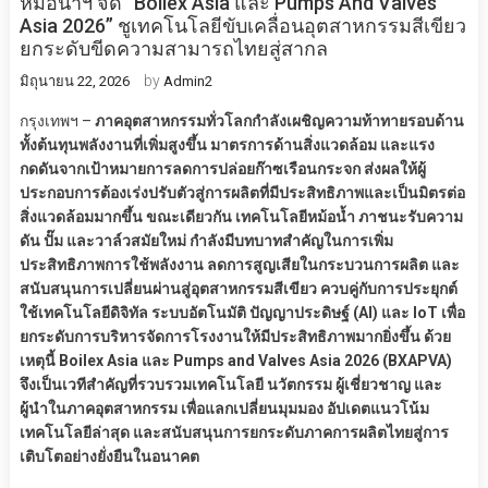
หม้อน้ำฯ จัด “Boilex Asia และ Pumps And Valves
Asia 2026” ชูเทคโนโลยีขับเคลื่อนอุตสาหกรรมสีเขียว
ยกระดับขีดความสามารถไทยสู่สากล
by
มิถุนายน 22, 2026
Admin2
กรุงเทพฯ –
ภาคอุตสาหกรรมทั่วโลกกำลังเผชิญความท้าทายรอบด้าน
ทั้งต้นทุนพลังงานที่เพิ่มสูงขึ้น มาตรการด้านสิ่งแวดล้อม และแรง
กดดันจากเป้าหมายการลดการปล่อยก๊าซเรือนกระจก ส่งผลให้ผู้
ประกอบการต้องเร่งปรับตัวสู่การผลิตที่มีประสิทธิภาพและเป็นมิตรต่อ
สิ่งแวดล้อมมากขึ้น ขณะเดียวกัน เทคโนโลยีหม้อน้ำ ภาชนะรับความ
ดัน ปั๊ม และวาล์วสมัยใหม่ กำลังมีบทบาทสำคัญในการเพิ่ม
ประสิทธิภาพการใช้พลังงาน ลดการสูญเสียในกระบวนการผลิต และ
สนับสนุนการเปลี่ยนผ่านสู่อุตสาหกรรมสีเขียว ควบคู่กับการประยุกต์
ใช้เทคโนโลยีดิจิทัล ระบบอัตโนมัติ ปัญญาประดิษฐ์ (AI) และ IoT เพื่อ
ยกระดับการบริหารจัดการโรงงานให้มีประสิทธิภาพมากยิ่งขึ้น ด้วย
เหตุนี้ Boilex Asia และ Pumps and Valves Asia 2026 (BXAPVA)
จึงเป็นเวทีสำคัญที่รวบรวมเทคโนโลยี นวัตกรรม ผู้เชี่ยวชาญ และ
ผู้นำในภาคอุตสาหกรรม เพื่อแลกเปลี่ยนมุมมอง อัปเดตแนวโน้ม
เทคโนโลยีล่าสุด และสนับสนุนการยกระดับภาคการผลิตไทยสู่การ
เติบโตอย่างยั่งยืนในอนาคต