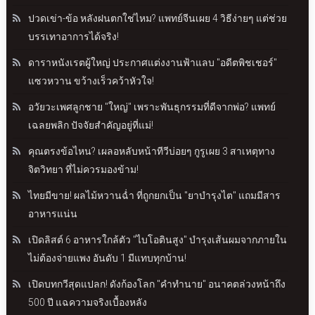
ปวดเข่า-ข้อ หลังฝนตกใช่ไหม? แพทย์จีนเผย 4 วิธีง่ายๆ แต่ช่วย
บรรเทาอาการได้จริง!
ดาราหนังเรตผู้ใหญ่ ประกาศแต่งงานฟ้าแลบ "อดีตพิชเชอร์"
แซวหวาน ขว้างเร็วคว้าหัวใจ!
อวัยวะเพศลูกชาย "ใหญ่" เพราะพันธุกรรมที่ดีจากพ่อ? แพทย์
เฉลยพลิก ปัจจัยสำคัญอยู่ที่แม่!
คุณตรงข้อไหน? เผลอหลับหน้าทีวีบ่อยๆ กูรูเผย 3 สาเหตุทาง
จิตวิทยา ที่ไม่ควรมองข้าม!
ไทยมีขาย! ผลไม้หวานฉ่ำ ที่ถูกยกเป็น "ยาบำรุงไต" แถมมีสาร
อาหารแน่น
เปิดลิสต์ 6 อาหารใกล้ตัว "ไบโอตินสูง" บำรุงเส้นผมจากภายใน
ไม่ต้องจ่ายแพง อันดับ 1 มีแทบทุกบ้าน!
เปิดบทกวีสุดแปลก! ดังก้องโลก "คำทำนาย" อนาคตล่วงหน้าถึง
500 ปี แฉความจริงเบื้องหลัง