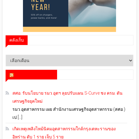
คลังเก็บ
คลัง
เก็บ
สำนักข่าว infoquest
สศอ. รับนโยบาย รมว.อุตฯ ลุยปรับแผน S-Curve ชง ครม. ดัน
เศรษฐกิจยุคใหม่
รมว.อุตสาหกรรม เผย สำนักงานเศรษฐกิจอุตสาหกรรม (สศอ.)
เป […]
เกิดเหตุเพลิงไหม้นิคมอุตสาหกรรมใกล้กรุงเตหะรานของ
อิหร่าน ดับ 1 ราย เจ็บ 5 ราย