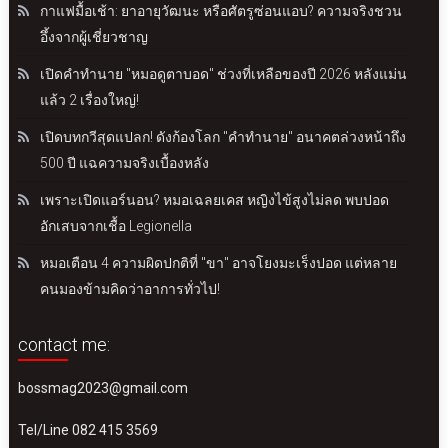
กาแฟมื้อเช้า: ยาอายุวัฒนะ หรือศัตรูซ่อนแอบ? ความจริงชวน
อึ้งจากผู้เชี่ยวชาญ
เปิดคำทำนาย "หมอดูตาบอด" ช่วงที่เหลือของปี 2026 หลังแม่น
แล้ว 2 เรื่องใหญ่!
เปิดบทกวีสุดแปลก! ดังก้องโลก "คำทำนาย" อนาคตล่วงหน้าถึง
500 ปี แฉความจริงเบื้องหลัง
เพราะเปิดแอร์นอน? หมอเฉลยเคส หญิงไข้สูงไม่ลด พบปอด
อักเสบจากเชื้อ Legionella
หมอเตือน 4 ความผิดปกติที่ "ขา" อาจโยงมะเร็งปอด แต่หลาย
คนมองข้ามคิดว่าอาการทั่วไป!
contact me:
bossmag2023@gmail.com
Tel/Line 082 415 3569