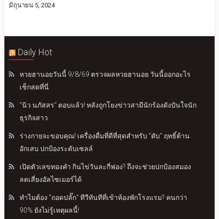
มิถุนายน 5, 2024
Daily Hot
หวยฮานอยวันนี้ 9/8/69 ตรวจผลหวยฮานอย วันนี้ออกอะไร
เช็กสดที่นี่
"นิว นภัสสร" ตอบแล้ว! หลังถูกโยงข่าวสามีนักร้องดังปันใจนัก
ธุรกิจสาว
ร่างกายจะขอบคุณ! เครื่องดื่มที่ดีที่สุดสำหรับ "ตับ" ฤทธิ์ต้าน
อักเสบ ปกป้องระดับเซลล์
เปิดตัวเลขทองคำ กินไข่วันละกี่ฟอง? ถึงจะช่วยปกป้องสมอง
ลดเสี่ยงอัลไซเมอร์ได้
ทำไมต้อง "ถอดปลั๊ก" ทีวีทันทีที่เข้าห้องพักโรงแรม? คนกว่า
90% ยังไม่รู้เหตุผลนี้!