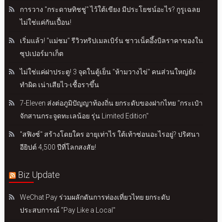
การวาง "กระดาษทิชชู่" ไว้ใต้เขียง มีประโยชน์อะไร? กูรูเฉลย
ไม่ใช่แค่กันเปื้อน!
เริ่มแล้ว! "แม่ชม" รีวิวทริปเมลเบิร์น ชาวเน็ตอึ้งบิลราคาของใน
ซุปเปอร์มาเก็ต
ไม่ใช่แค่ฝาประตู! 3 จุดในตู้เย็น "ห้ามวางไข่" คนส่วนใหญ่ยัง
ทำผิด เน่าเสียไว-เชื้อราขึ้น
7-Eleven ส่งต่อภูมิปัญญาท้องถิ่น ยกระดับของฝากไทย “กระเป๋า
จักสานกระจูดทะเลน้อย รุ่น Limited Edition"
"สฟิงซ์" สร้างโดยใคร อายุเท่าไร ใต้เท้าซ่อนอะไรอยู่? ปริศนา
อียิปต์ 4,500 ปีที่โลกสงสัย!
Biz Update
WeChat Pay ร่วมผลักดันการท่องเที่ยวไทย ยกระดับ
ประสบการณ์ "Pay Like a Local"