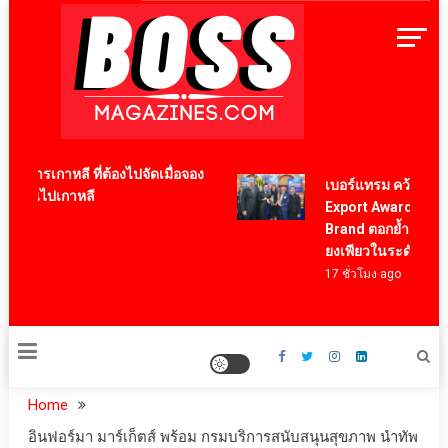
Skip
to
content
BossMagazinesThailand
หารเกาหลี ที่ต้องไปจัดเมื่อจอง
เบอร์แทรม คว้ารางวัล 
องบินไปเกาหลี
Export Award 2026 สา
Brand ตอกย้ำความสำเร
ยงเพียวในระดับสากล
17 ชั่วโมง ago
Home
อินฟอร์มา มาร์เก็ตส์ พร้อม กรมบริการสนับสนุนสุขภาพ นำทัพ