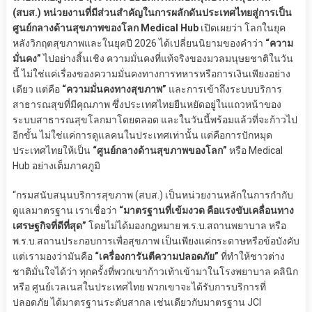
(สบส.) หน่วยงานที่มีส่วนสำคัญในการผลักดันประเทศไทยสู่การเป็น
ศูนย์กลางด้านสุขภาพของโลก Medical Hub
เปิดเผยว่า โลกในยุค
หลังวิกฤตสุขภาพและในยุคปี 2026 ได้เปลี่ยนนิยามของคำว่า
“ความ
มั่นคง”
ไปอย่างสิ้นเชิง ความมั่นคงที่แท้จริงของมวลมนุษยชาติในวัน
นี้ ไม่ใช่แค่เรื่องของความมั่นคงทางการทหารหรือการเงินเพียงอย่าง
เดียว แต่คือ
“ความมั่นคงทางสุขภาพ”
และการเข้าถึงระบบบริการ
สาธารณสุขที่มีคุณภาพ ซึ่งประเทศไทยยืนหยัดอยู่ในแถวหน้าของ
ระบบสาธารณสุขโลกมาโดยตลอด และในวันนี้พร้อมแล้วที่จะก้าวไป
อีกขั้น ไม่ใช่แค่การดูแลคนในประเทศเท่านั้น แต่คือการปักหมุด
ประเทศไทยให้เป็น
“ศูนย์กลางด้านสุขภาพของโลก”
หรือ Medical
Hub อย่างเต็มภาคภูมิ
“กรมสนับสนุนบริการสุขภาพ (สบส.) เป็นหน่วยงานหลักในการกำกับ
ดูแลมาตรฐาน เราเชื่อว่า
“มาตรฐานที่เข้มงวด คือแรงขับเคลื่อนทาง
เศรษฐกิจที่ดีที่สุด”
โดยไม่ได้มองกฎหมาย พ.ร.บ.สถานพยาบาล หรือ
พ.ร.บ.สถานประกอบการเพื่อสุขภาพ เป็นเพียงแค่กระดาษหรือข้อบังคับ
แต่เรามองว่ามันคือ
“เครื่องการันตีความปลอดภัย”
ที่ทำให้ชาวต่าง
ชาติมั่นใจได้ว่า ทุกครั้งที่พวกเขาก้าวเท้าเข้ามาในโรงพยาบาล คลินิก
หรือ ศูนย์เวลเนสในประเทศไทย พวกเขาจะได้รับการบริการที่
ปลอดภัย ได้มาตรฐานระดับสากล เช่นเดียวกับมาตรฐาน JCI