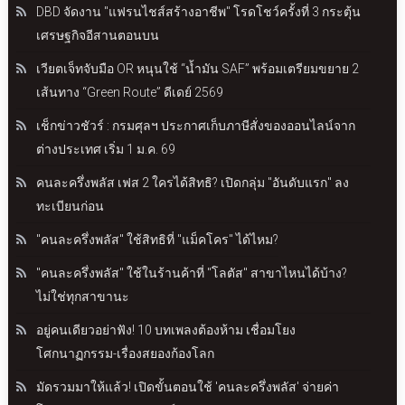
DBD จัดงาน "แฟรนไชส์สร้างอาชีพ" โรดโชว์ครั้งที่ 3 กระตุ้น
เศรษฐกิจอีสานตอนบน
เวียตเจ็ทจับมือ OR หนุนใช้ “น้ำมัน SAF” พร้อมเตรียมขยาย 2
เส้นทาง “Green Route” ดีเดย์ 2569
เช็กข่าวชัวร์ : กรมศุลฯ ประกาศเก็บภาษีสั่งของออนไลน์จาก
ต่างประเทศ เริ่ม 1 ม.ค. 69
คนละครึ่งพลัส เฟส 2 ใครได้สิทธิ? เปิดกลุ่ม "อันดับแรก" ลง
ทะเบียนก่อน
"คนละครึ่งพลัส" ใช้สิทธิที่ "แม็คโคร" ได้ไหม?
"คนละครึ่งพลัส" ใช้ในร้านค้าที่ "โลตัส" สาขาไหนได้บ้าง?
ไม่ใช่ทุกสาขานะ
อยู่คนเดียวอย่าฟัง! 10 บทเพลงต้องห้าม เชื่อมโยง
โศกนาฏกรรม-เรื่องสยองก้องโลก
มัดรวมมาให้แล้ว! เปิดขั้นตอนใช้ 'คนละครึ่งพลัส' จ่ายค่า