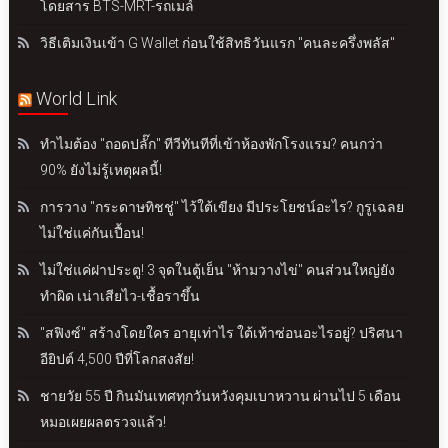
โดยสาร BTS-MRT-รถเมล์
วิธีเติมเงินเข้า G Wallet ก่อนใช้สิทธิวันแรก "คนละครึ่งพลัส"
World Link
ทำไมต้อง "ถอดปลั๊ก" ทีวีทันทีที่เข้าห้องพักโรงแรม? คนกว่า
90% ยังไม่รู้เหตุผลนี้!
การวาง "กระดาษทิชชู่" ไว้ใต้เขียง มีประโยชน์อะไร? กูรูเฉลย
ไม่ใช่แค่กันเปื้อน!
ไม่ใช่แค่ฝาประตู! 3 จุดในตู้เย็น "ห้ามวางไข่" คนส่วนใหญ่ยัง
ทำผิด เน่าเสียไว-เชื้อราขึ้น
"สฟิงซ์" สร้างโดยใคร อายุเท่าไร ใต้เท้าซ่อนอะไรอยู่? ปริศนา
อียิปต์ 4,500 ปีที่โลกสงสัย!
ชายวัย 55 ปี กินมันเทศทุกวันหวังคุมเบาหวาน ผ่านไป 5 เดือน
หมอเผยผลตรวจแล้ว!