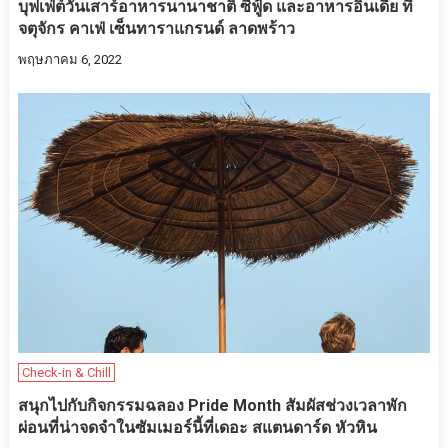
บุฟเฟ่ต์วันเสาร์อาหารนานาชาติ ซีฟู้ด และอาหารอินเดีย ที่
จตุจักร คาเฟ่ เซ็นทาราแกรนด์ ลาดพร้าว
พฤษภาคม 6, 2022
Check-in & Chill
สนุกไปกับกิจกรรมฉลอง Pride Month สัมผัสช่วงเวลาพัก
ผ่อนที่น่าจดจำในซัมเมอร์นี้ที่เดอะ สแตนดาร์ด หัวหิน