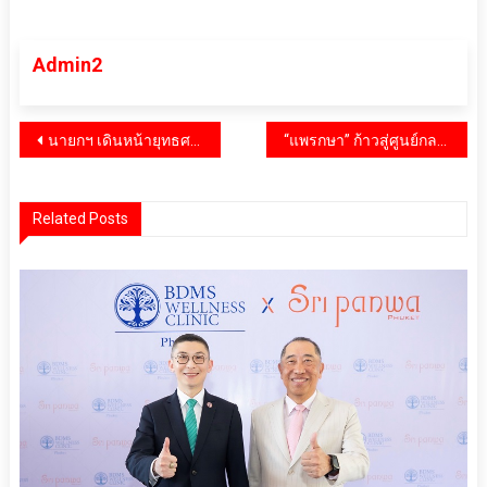
Admin2
แนะแนว
นายกฯ เดินหน้ายุทธศาสตร์ท่องเที่ยวเชิงรุก ผนึก 5 พันธมิตรเวียดนาม ดันนักท่องเที่ยวคุณภาพ ตั้งเป้าฟื้นตลาดทะลุ 1 ล้านคน
“แพรกษา” ก้าวสู่ศูนย์กลางการศึกษาและกีฬาแห่งภาคตะวันออก เตรียมจัดอย่างยิ่งใหญ่ “แพรกษาวิชาการ” ครั้งที่ 31 รองรับ 9 จังหวัดภาคตะวันออก พร้อมต่อยอดเจ้าภาพกีฬานักเรียนท้องถิ่น ปี 2570
เรื่อง
Related Posts