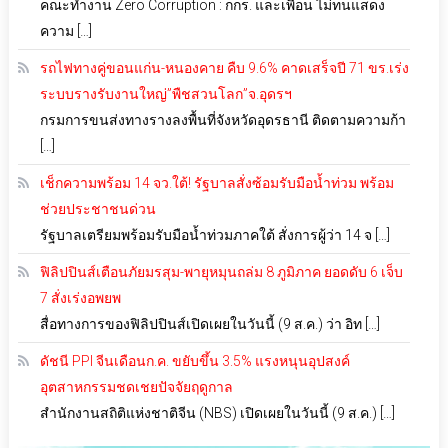
คณะทำงาน Zero Corruption : กกร. และเพื่อน ไม่ทนแสดง
ความ […]
รถไฟทางคู่ขอนแก่น-หนองคาย คืบ 9.6% คาดเสร็จปี 71 ขร.เร่ง
ระบบรางรับงานใหญ่”พืชสวนโลก”จ.อุดรฯ
กรมการขนส่งทางรางลงพื้นที่จังหวัดอุดรธานี ติดตามความก้า
[…]
เช็กความพร้อม 14 จว.ใต้! รัฐบาลสั่งซ้อมรับมือน้ำท่วม พร้อม
ช่วยประชาชนด่วน
รัฐบาลเตรียมพร้อมรับมือน้ำท่วมภาคใต้ สั่งการผู้ว่า 14 จ […]
ฟิลิปปินส์เตือนภัยมรสุม-พายุหมุนถล่ม 8 ภูมิภาค ยอดดับ 6 เจ็บ
7 สั่งเร่งอพยพ
สื่อทางการของฟิลิปปินส์เปิดเผยในวันนี้ (9 ส.ค.) ว่า อิท […]
ดัชนี PPI จีนเดือนก.ค. ขยับขึ้น 3.5% แรงหนุนอุปสงค์
อุตสาหกรรมชดเชยปัจจัยฤดูกาล
สำนักงานสถิติแห่งชาติจีน (NBS) เปิดเผยในวันนี้ (9 ส.ค.) […]