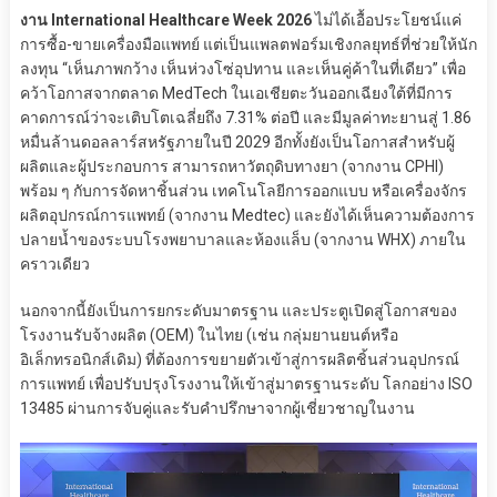
งาน International Healthcare Week 2026
ไม่ได้เอื้อประโยชน์แค่
การซื้อ-ขายเครื่องมือแพทย์ แต่เป็นแพลตฟอร์มเชิงกลยุทธ์ที่ช่วยให้นัก
ลงทุน “เห็นภาพกว้าง เห็นห่วงโซ่อุปทาน และเห็นคู่ค้าในที่เดียว” เพื่อ
คว้าโอกาสจากตลาด MedTech ในเอเชียตะวันออกเฉียงใต้ที่มีการ
คาดการณ์ว่าจะเติบโตเฉลี่ยถึง 7.31% ต่อปี และมีมูลค่าทะยานสู่ 1.86
หมื่นล้านดอลลาร์สหรัฐภายในปี 2029 อีกทั้งยังเป็นโอกาสสำหรับผู้
ผลิตและผู้ประกอบการ สามารถหาวัตถุดิบทางยา (จากงาน CPHI)
พร้อม ๆ กับการจัดหาชิ้นส่วน เทคโนโลยีการออกแบบ หรือเครื่องจักร
ผลิตอุปกรณ์การแพทย์ (จากงาน Medtec) และยังได้เห็นความต้องการ
ปลายน้ำของระบบโรงพยาบาลและห้องแล็บ (จากงาน WHX) ภายใน
คราวเดียว
นอกจากนี้ยังเป็นการยกระดับมาตรฐาน และประตูเปิดสู่โอกาสของ
โรงงานรับจ้างผลิต (OEM) ในไทย (เช่น กลุ่มยานยนต์หรือ
อิเล็กทรอนิกส์เดิม) ที่ต้องการขยายตัวเข้าสู่การผลิตชิ้นส่วนอุปกรณ์
การแพทย์ เพื่อปรับปรุงโรงงานให้เข้าสู่มาตรฐานระดับ โลกอย่าง ISO
13485 ผ่านการจับคู่และรับคำปรึกษาจากผู้เชี่ยวชาญในงาน