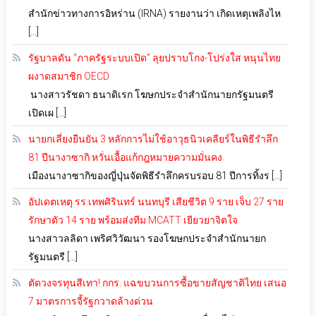
สำนักข่าวทางการอิหร่าน (IRNA) รายงานว่า เกิดเหตุเพลิงไห
[…]
รัฐบาลดัน “ภาครัฐระบบเปิด” ลุยปราบโกง-โปร่งใส หนุนไทย
ผงาดสมาชิก OECD
นางสาวรัชดา ธนาดิเรก โฆษกประจำสำนักนายกรัฐมนตรี
เปิดเผ […]
นายกเลี่ยงยืนยัน 3 หลักการไม่ใช้อาวุธนิวเคลียร์ในพิธีรำลึก
81 ปีนางาซากิ หวั่นเอื้อแก้กฎหมายความมั่นคง
เมืองนางาซากิของญี่ปุ่นจัดพิธีรำลึกครบรอบ 81 ปีการทิ้งร […]
อัปเดตเหตุ รร.เทพศิรินทร์ นนทบุรี เสียชีวิต 9 ราย เจ็บ 27 ราย
รักษาตัว 14 ราย พร้อมส่งทีม MCATT เยียวยาจิตใจ
นางสาวลลิดา เพริศวิวัฒนา รองโฆษกประจำสำนักนายก
รัฐมนตรี […]
ตัดวงจรทุนสีเทา! กกร. แฉขบวนการซื้อขายสัญชาติไทย เสนอ
7 มาตรการจี้รัฐกวาดล้างด่วน