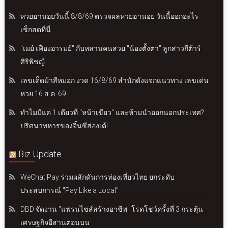
หวยฮานอยวันนี้ 8/8/69 ตรวจผลหวยฮานอย วันนี้ออกอะไร
เช็กสดที่นี่
"เมย์ เฟื่องอารมย์" กับหลานคนสวย "น้องตั้งตา" ลูกสาวกีต้าร์
ศิริพิชญ์
เลขเด็ดม้าสีหมอก งวด 16/8/69 สำนักดังแจกแนวทาง เลขเด่น
หวย 16 ส.ค. 69
ทำไมมีแค่ 1 เดียวที่ "หน้าเขียว" และห้ามนำออกนอกประเทศ?
ปริศนาทหารของจิ๋นซีฮ่องเต้!
Biz Update
WeChat Pay ร่วมผลักดันการท่องเที่ยวไทย ยกระดับ
ประสบการณ์ "Pay Like a Local"
DBD จัดงาน "แฟรนไชส์สร้างอาชีพ" โรดโชว์ครั้งที่ 3 กระตุ้น
เศรษฐกิจอีสานตอนบน