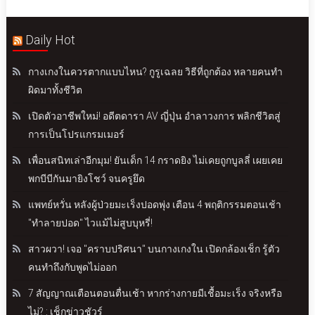
Daily Hot
กางเกงในควรตากแบบไหน? กูรูเฉลย วิธีที่ถูกต้อง หลายคนทำ
ผิดมาทั้งชีวิต
เปิดตัวอาชีพใหม่! อดีตดารา AV ญี่ปุ่น อำลาวงการ พลิกชีวิตสู่
การเป็นโปรแกรมเมอร์
เพื่อนสนิทเล่าอีกมุม! ยันเด็ก 14 กราดยิง ไม่เคยถูกบูลลี่ เผยเคย
พกบีบีกันมายิงโชว์ จนครูยึด
แพทย์หวั่น หลังผู้ป่วยมะเร็งปอดพุ่ง เตือน 4 พฤติกรรมตอนเช้า
"ทำลายปอด" ไวแม้ไม่สูบบุหรี่!
สาวผวา! เจอ "คราบปริศนา" บนกางเกงใน เปิดกล้องเช็ก รู้ตัว
คนทำถึงกับพูดไม่ออก
7 สัญญาณเตือนตอนตื่นเช้า หากร่างกายมีเชื้อมะเร็ง จริงหรือ
ไม่? : เช็กข่าวชัวร์