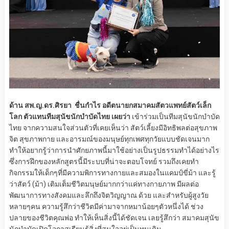
ด้าน สพ.ญ.ดร.ศิรยา ชื่นกำไร อดีตนายกสมาคมสัตวแพทย์สัตว์เล็ก
โลก ตัวแทนทีมสุนัขนักบำบัดไทย เผยว่า
เข้าร่วมเป็นทีมสุนัขนักบำบัด
ไทย จากความสนใจส่วนตัวที่เคยเห็นว่า สัตว์เลี้ยงมีอิทธิพลต่อสุขภาพ
จิต สุขภาพกาย และอารมณ์ของมนุษย์ทุกเพศทุกวัยแบบชัดเจนมาก
ทำให้อยากรู้ว่าการนำศักยภาพนี้มาใช้อย่างเป็นรูปธรรมทำได้อย่างไร
ซึ่งการฝึกของหลักสูตรนี้มีระบบที่น่าจะตอบโจทย์ รวมถึงเคยทำ
กิจกรรมให้เด็กๆที่มีความพิการทางกายและสมองในแคมป์ขี่ม้า และรู้
ว่าสัตว์ (ม้า) เติมเต็มชีวิตมนุษย์มากกว่าแค่ทางกายภาพ มีผลต่อ
พัฒนาการทางสังคมและลึกถึงจิตวิญญาณ ด้วย และสำหรับผู้สูงวัย
หลายๆคน ความรู้สึกว่าชีวิตมีค่ามาจากหมาน้อยๆตัวหนึ่งได้ ช่วง
ปลายของชีวิตคุณพ่อ ทำให้เห็นสิ่งนี้ได้ชัดเจน เลยรู้สึกว่า สมาคมสุนัข