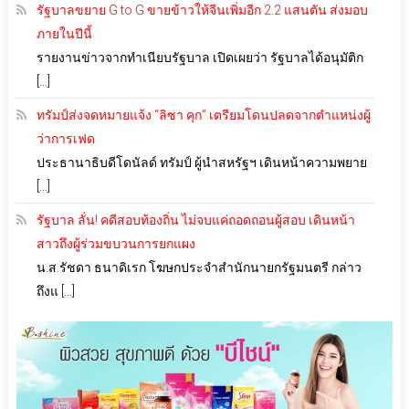
รัฐบาลขยาย G to G ขายข้าวให้จีนเพิ่มอีก 2.2 แสนตัน ส่งมอบ
ภายในปีนี้
รายงานข่าวจากทำเนียบรัฐบาล เปิดเผยว่า รัฐบาลได้อนุมัติก
[…]
ทรัมป์ส่งจดหมายแจ้ง “ลิซา คุก” เตรียมโดนปลดจากตำแหน่งผู้
ว่าการเฟด
ประธานาธิบดีโดนัลด์ ทรัมป์ ผู้นำสหรัฐฯ เดินหน้าความพยาย
[…]
รัฐบาล ลั่น! คดีสอบท้องถิ่น ไม่จบแค่ถอดถอนผู้สอบ เดินหน้า
สาวถึงผู้ร่วมขบวนการยกแผง
น.ส.รัชดา ธนาดิเรก โฆษกประจำสำนักนายกรัฐมนตรี กล่าว
ถึงแ […]