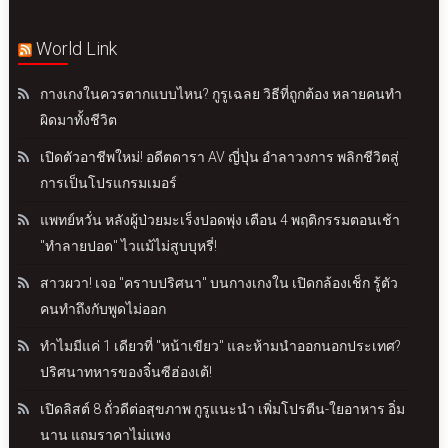
World Link
กางเกงในควรตากแบบไหน? กูรูเฉลย วิธีที่ถูกต้อง หลายคนทำ
ผิดมาทั้งชีวิต
เปิดตัวอาชีพใหม่! อดีตดารา AV ญี่ปุ่น อำลาวงการ พลิกชีวิตสู่
การเป็นโปรแกรมเมอร์
แพทย์หวั่น หลังผู้ป่วยมะเร็งปอดพุ่ง เตือน 4 พฤติกรรมตอนเช้า
"ทำลายปอด" ไวแม้ไม่สูบบุหรี่!
สาวผวา! เจอ "คราบปริศนา" บนกางเกงใน เปิดกล้องเช็ก รู้ตัว
คนทำถึงกับพูดไม่ออก
ทำไมมีแค่ 1 เดียวที่ "หน้าเขียว" และห้ามนำออกนอกประเทศ?
ปริศนาทหารของจิ๋นซีฮ่องเต้!
เปิดลิสต์ 8 ถั่วดีต่อสุขภาพ กูรูแนะนำ เพิ่มโปรตีน-ใยอาหาร อิ่ม
นาน แถมราคาไม่แพง