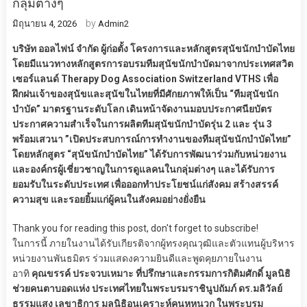
กลุ่มต่างๆ
by
มิถุนายน 4, 2026
Admin2
บริษัท ออลไฟน์ จำกัด ผู้ก่อตั้ง โครงการและหลักสูตรสุนัขนักบำบัดไทย
โดยมีแนวทางหลักสูตรการอบรมทีมสุนัขนักบำบัดมาจากประเทศสวิต
เซอร์แลนด์ Therapy Dog Association Switzerland VTHS เพื่อ
ฝึกฝนเจ้าของสุนัขและสุนัขในไทยที่มีศักยภาพให้เป็น “ทีมสุนัขนัก
บำบัด” มาตรฐานระดับโลก เดินหน้าจัดงานมอบประกาศนียบัตร
ประกาศความสำเร็จในการผลิตทีมสุนัขนักบำบัดรุ่น 2 และ รุ่น 3
พร้อมเสวนา ”เปิดประสบการณ์การทำงานของทีมสุนัขนักบำบัดไทย”
โดยหลักสูตร “สุนัขนักบำบัดไทย” ได้รับการพัฒนาร่วมกับหน่วยงาน
และองค์กรผู้เชี่ยวชาญในการดูแลคนในกลุ่มต่างๆ และได้รับการ
ยอมรับในระดับประเทศ เพื่อออกทำประโยชน์แก่สังคม สร้างสรรค์
ความสุข และรอยยิ้มแก่ผู้คนในสังคมอย่างยั่งยืน
Thank you for reading this post, don't forget to subscribe!
ในการนี้ ภายในงานได้รับเกียรติจากผู้ทรงคุณวุฒิและตัวแทนผู้บริหาร
หน่วยงานพันธมิตร ร่วมแสดงความยินดีและพูดคุยภายในงาน
อาทิ
คุณขรรค์ ประจวบเหมาะ ที่ปรึกษาและกรรมการกิติมศักดิ์ มูลนิธิ
ช่วยคนตาบอดแห่ง ประเทศไทยในพระบรมราชินูปถัมภ์ ดร.มลิวัลย์
ธรรมแสง เลขาธิการ มูลนิธิอนุเคราะห์คนหูหนวก ในพระบรม