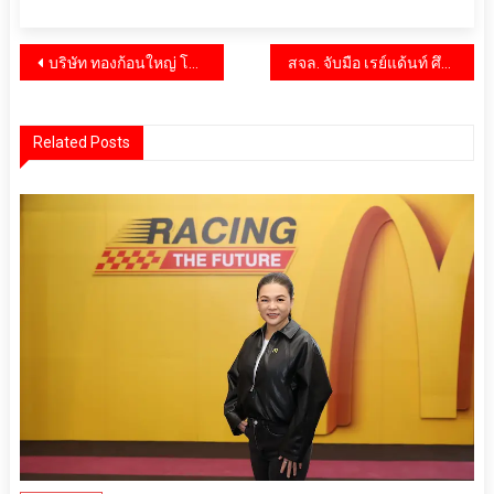
แนะแนว
บริษัท ทองก้อนใหญ่ โฮลดิ้ง จำกัด ร่วมสนับสนุนกิจกรรมของกองบัญชาการกองทัพไทย นำนวัตกรรม “Eyetronix” ให้บริการตรวจคัดกรองสมองเสื่อมฟรี ในกิจกรรมจิตอาสาเฉลิมพระเกียรติ สมเด็จพระนางเจ้าฯ พระบรมราชินี
สจล. จับมือ เรย์แด้นท์ ศึกษาและจัดตั้งศูนย์ศึกษาพลังงานนิวเคลียร์ ปั้นบุคลากรพลังงานสะอาด รองรับเป้าหมาย Net Zero ของไทย
เรื่อง
Related Posts