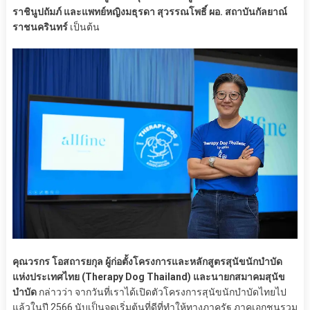
ราชินูปถัมภ์ และแพทย์หญิงมธุรดา สุวรรณโพธิ์ ผอ. สถาบันกัลยาณ์
ราชนครินทร์
เป็นต้น
คุณวรกร โอสถารยกุล ผู้ก่อตั้งโครงการและหลักสูตรสุนัขนักบำบัด
แห่งประเทศไทย (Therapy Dog Thailand) และนายกสมาคมสุนัข
บำบัด
กล่าวว่า จากวันที่เราได้เปิดตัวโครงการสุนัขนักบำบัดไทยไป
แล้วในปี 2566 นับเป็นจุดเริ่มต้นที่ดีที่ทำให้ทางภาครัฐ ภาคเอกชนรวม