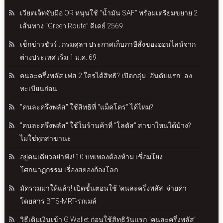
เวียตเจ็ทจับมือ OR หนุนใช้ “น้ำมัน SAF” พร้อมเตรียมขยาย 2
เส้นทาง “Green Route” ดีเดย์ 2569
เช็กข่าวชัวร์ : กรมศุลฯ ประกาศเก็บภาษีสั่งของออนไลน์จาก
ต่างประเทศ เริ่ม 1 ม.ค. 69
คนละครึ่งพลัส เฟส 2 ใครได้สิทธิ? เปิดกลุ่ม "อันดับแรก" ลง
ทะเบียนก่อน
"คนละครึ่งพลัส" ใช้สิทธิที่ "แม็คโคร" ได้ไหม?
"คนละครึ่งพลัส" ใช้ในร้านค้าที่ "โลตัส" สาขาไหนได้บ้าง?
ไม่ใช่ทุกสาขานะ
อยู่คนเดียวอย่าฟัง! 10 บทเพลงต้องห้าม เชื่อมโยง
โศกนาฏกรรม-เรื่องสยองก้องโลก
มัดรวมมาให้แล้ว! เปิดขั้นตอนใช้ 'คนละครึ่งพลัส' จ่ายค่า
โดยสาร BTS-MRT-รถเมล์
วิธีเติมเงินเข้า G Wallet ก่อนใช้สิทธิวันแรก "คนละครึ่งพลัส"