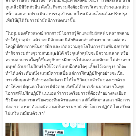
จากความเศร้าซึม เหงา หรือหมกมุ่นทางสังคม เช่น การได้ละเล่น หรือ
ดูแลสิ่งมีชีวิตตัวอื่น ดังนั้น กิจกรรมจึงต้องมีการวิเคราะห์วางแผนล่วง
หน้า และตามประเมินว่าบรรลุเป้าหมายไหม มีส่วนไหนต้องปรับปรุง
เพื่อให้ผู้ได้รับการบำบัดมีการพัฒนาขึ้น
“ในมุมมองสัตวแพทย์ จากการมีโอกาสรู้จักและสัมผัสสุนัขหลากหลาย
ทำให้รู้ว่าสุนัข แม้ว่าจะมีลักษณะนิสัยที่แตกต่างกันมากมาย แต่ส่วน
ใหญ่ก็มีศักยภาพในการฝึก และเกิดความสุขใจในการร่วมทีมนักบำบัด
ทำกิจกรรมต่างๆร่วมกับมนุษย์ได้ จริงๆแล้วสุนัขจะมีความฉลาด หรือ
ความสามารถใดๆก็ขึ้นอยู่กับการฝึกการใช้สมองและทักษะ ไม่ต่างจาก
มนุษย์ ถ้าเราไม่ฝึกหรือให้โจทย์ แบบฝึกหัดใดๆ เลี้ยงไว้เฉยๆ เขาก็จะ
ทำได้แค่ระดับหนึ่ง แถมมีความเบื่อ แต่การฝึกปฏิบัติทุกอย่างจะเป็น
การเพิ่มคุณค่าที่เจ้าของสัตว์ควรมีให้ในชีวิตประจำวันของเขาด้วย
ทำให้เขามีคุณค่าในการมีชีวิตอยู่ สิ่งที่ได้คือบทเรียนมากมายในทุก
โอกาสที่ไปฝึกปฏิบัติ แน่นอนว่าการเตรียมการก็ต้องทำอย่างละเอียด
ซึ่งมีผลต่อความเครียดของทีมเจ้าของหมา แต่สิ่งที่หมาสอนเราคือ การ
ปล่อยวาง หมาตัวเองมีความเป็นธรรมชาติ เข้าใจการปฏิบัติ ไม่เครียด
ไม่เกร็ง เหมือนตัวเรา”