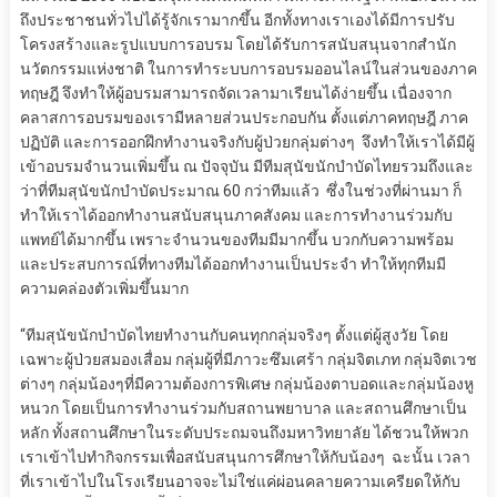
ถึงประชาชนทั่วไปได้รู้จักเรามากขึ้น อีกทั้งทางเราเองได้มีการปรับ
โครงสร้างและรูปแบบการอบรม โดยได้รับการสนับสนุนจากสำนัก
นวัตกรรมแห่งชาติ ในการทำระบบการอบรมออนไลน์ในส่วนของภาค
ทฤษฎี จึงทำให้ผู้อบรมสามารถจัดเวลามาเรียนได้ง่ายขึ้น เนื่องจาก
คลาสการอบรมของเรามีหลายส่วนประกอบกัน ตั้งแต่ภาคทฤษฎี ภาค
ปฏิบัติ และการออกฝึกทำงานจริงกับผู้ป่วยกลุ่มต่างๆ จึงทำให้เราได้มีผู้
เข้าอบรมจำนวนเพิ่มขึ้น ณ ปัจจุบัน มีทีมสุนัขนักบำบัดไทยรวมถึงและ
ว่าที่ทีมสุนัขนักบำบัดประมาณ 60 กว่าทีมแล้ว ซึ่งในช่วงที่ผ่านมา ก็
ทำให้เราได้ออกทำงานสนับสนุนภาคสังคม และการทำงานร่วมกับ
แพทย์ได้มากขึ้น เพราะจำนวนของทีมมีมากขึ้น บวกกับความพร้อม
และประสบการณ์ที่ทางทีมได้ออกทำงานเป็นประจำ ทำให้ทุกทีมมี
ความคล่องตัวเพิ่มขึ้นมาก
“ทีมสุนัขนักบำบัดไทยทำงานกับคนทุกกลุ่มจริงๆ ตั้งแต่ผู้สูงวัย โดย
เฉพาะผู้ป่วยสมองเสื่อม กลุ่มผู้ที่มีภาวะซึมเศร้า กลุ่มจิตเภท กลุ่มจิตเวช
ต่างๆ กลุ่มน้องๆที่มีความต้องการพิเศษ กลุ่มน้องตาบอดและกลุ่มน้องหู
หนวก โดยเป็นการทำงานร่วมกับสถานพยาบาล และสถานศึกษาเป็น
หลัก ทั้งสถานศึกษาในระดับประถมจนถึงมหาวิทยาลัย ได้ชวนให้พวก
เราเข้าไปทำกิจกรรมเพื่อสนับสนุนการศึกษาให้กับน้องๆ ฉะนั้น เวลา
ที่เราเข้าไปในโรงเรียนอาจจะไม่ใช่แค่ผ่อนคลายความเครียดให้กับ