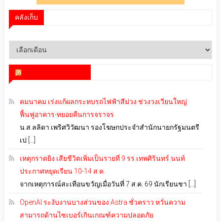
คลังเก็บ
คลัง
เก็บ
สำนักข่าว infoquest
คมนาคม เร่งแก้ผลกระทบรถไฟฟ้าสีม่วง ช่วงวงเวียนใหญ่
ฟื้นฟูอาคาร-ทยอยคืนการจราจร
น.ส.ลลิดา เพริศวิวัฒนา รองโฆษกประจำสำนักนายกรัฐมนตรี
เป […]
เหตุกราดยิง เสียชีวิตเพิ่มเป็นรายที่ 9 รร.เทพศิรินทร์ นนท์
ประกาศหยุดเรียน 10-14 ส.ค.
จากเหตุการณ์สะเทือนขวัญเมื่อวันที่ 7 ส.ค. 69 นักเรียนชา […]
OpenAI ระงับงานบางส่วนของ Astra ชั่วคราว หวั่นความ
สามารถด้านไซเบอร์เกินเกณฑ์ความปลอดภัย