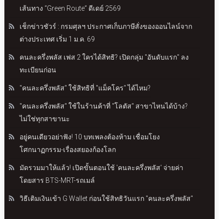
เส้นทาง “Green Route” ดีเดย์ 2569
เช็กข่าวชัวร์ : กรมศุลฯ ประกาศเก็บภาษีสั่งของออนไลน์จาก
ต่างประเทศ เริ่ม 1 ม.ค. 69
คนละครึ่งพลัส เฟส 2 ใครได้สิทธิ? เปิดกลุ่ม "อันดับแรก" ลง
ทะเบียนก่อน
"คนละครึ่งพลัส" ใช้สิทธิที่ "แม็คโคร" ได้ไหม?
"คนละครึ่งพลัส" ใช้ในร้านค้าที่ "โลตัส" สาขาไหนได้บ้าง?
ไม่ใช่ทุกสาขานะ
อยู่คนเดียวอย่าฟัง! 10 บทเพลงต้องห้าม เชื่อมโยง
โศกนาฏกรรม-เรื่องสยองก้องโลก
มัดรวมมาให้แล้ว! เปิดขั้นตอนใช้ 'คนละครึ่งพลัส' จ่ายค่า
โดยสาร BTS-MRT-รถเมล์
วิธีเติมเงินเข้า G Wallet ก่อนใช้สิทธิวันแรก "คนละครึ่งพลัส"