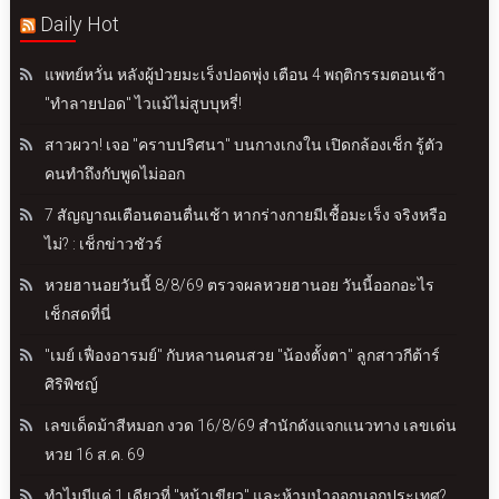
Daily Hot
แพทย์หวั่น หลังผู้ป่วยมะเร็งปอดพุ่ง เตือน 4 พฤติกรรมตอนเช้า
"ทำลายปอด" ไวแม้ไม่สูบบุหรี่!
สาวผวา! เจอ "คราบปริศนา" บนกางเกงใน เปิดกล้องเช็ก รู้ตัว
คนทำถึงกับพูดไม่ออก
7 สัญญาณเตือนตอนตื่นเช้า หากร่างกายมีเชื้อมะเร็ง จริงหรือ
ไม่? : เช็กข่าวชัวร์
หวยฮานอยวันนี้ 8/8/69 ตรวจผลหวยฮานอย วันนี้ออกอะไร
เช็กสดที่นี่
"เมย์ เฟื่องอารมย์" กับหลานคนสวย "น้องตั้งตา" ลูกสาวกีต้าร์
ศิริพิชญ์
เลขเด็ดม้าสีหมอก งวด 16/8/69 สำนักดังแจกแนวทาง เลขเด่น
หวย 16 ส.ค. 69
ทำไมมีแค่ 1 เดียวที่ "หน้าเขียว" และห้ามนำออกนอกประเทศ?