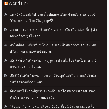
World Link
แพทย์หวั่น หลังผู้ป่วยมะเร็งปอดพุ่ง เตือน 4 พฤติกรรมตอนเช้า
"ทำลายปอด" ไวแม้ไม่สูบบุหรี่!
สาวผวา! เจอ "คราบปริศนา" บนกางเกงใน เปิดกล้องเช็ก รู้ตัว
คนทำถึงกับพูดไม่ออก
ทำไมมีแค่ 1 เดียวที่ "หน้าเขียว" และห้ามนำออกนอกประเทศ?
ปริศนาทหารของจิ๋นซีฮ่องเต้!
เปิดลิสต์ 8 ถั่วดีต่อสุขภาพ กูรูแนะนำ เพิ่มโปรตีน-ใยอาหาร อิ่ม
นาน แถมราคาไม่แพง
เมียดีใจได้รับ "จดหมายจากสามีในคุก" แต่เปิดอ่านแล้วใจพัง
ยื่นฟ้องร้องเดือด 2 แสน!
ดื่มกาแฟได้มากที่สุดวันละกี่แก้ว? นักโภชนาการเฉลย "หลัก
สำคัญ" และช่วงเวลาต้องระวัง!
วิจัยเผย "วัยกลางคน" เลี่ยง 3 ปัจจัยเสี่ยงนี้ ยืดเวลาสมองเสื่อม