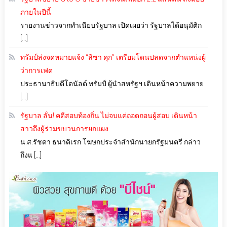
ภายในปีนี้
รายงานข่าวจากทำเนียบรัฐบาล เปิดเผยว่า รัฐบาลได้อนุมัติก
[…]
ทรัมป์ส่งจดหมายแจ้ง “ลิซา คุก” เตรียมโดนปลดจากตำแหน่งผู้
ว่าการเฟด
ประธานาธิบดีโดนัลด์ ทรัมป์ ผู้นำสหรัฐฯ เดินหน้าความพยาย
[…]
รัฐบาล ลั่น! คดีสอบท้องถิ่น ไม่จบแค่ถอดถอนผู้สอบ เดินหน้า
สาวถึงผู้ร่วมขบวนการยกแผง
น.ส.รัชดา ธนาดิเรก โฆษกประจำสำนักนายกรัฐมนตรี กล่าว
ถึงแ […]