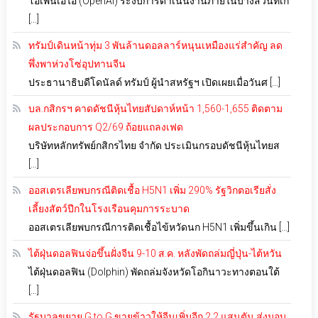
โอเพนเอไอ (OpenAI) ระงับการดำเนินงานภายในบางส่วนที่เกี่
[…]
ทรัมป์เดินหน้าทุ่ม 3 พันล้านดอลลาร์หนุนเหมืองแร่สำคัญ ลด
พึ่งพาห่วงโซ่อุปทานจีน
ประธานาธิบดีโดนัลด์ ทรัมป์ ผู้นำสหรัฐฯ เปิดเผยเมื่อวันศ […]
บล.กสิกรฯ คาดดัชนีหุ้นไทยสัปดาห์หน้า 1,560-1,655 ติดตาม
ผลประกอบการ Q2/69 ถ้อยแถลงเฟด
บริษัทหลักทรัพย์กสิกรไทย จำกัด ประเมินกรอบดัชนีหุ้นไทยส
[…]
ออสเตรเลียพบกรณีติดเชื้อ H5N1 เพิ่ม 290% รัฐวิกตอเรียสั่ง
เลี้ยงสัตว์ปีกในโรงเรือนคุมการระบาด
ออสเตรเลียพบกรณีการติดเชื้อไข้หวัดนก H5N1 เพิ่มขึ้นเกิน […]
ไต้ฝุ่นดอลฟินจ่อขึ้นฝั่งจีน 9-10 ส.ค. หลังพัดถล่มญี่ปุ่น-ไต้หวัน
ไต้ฝุ่นดอลฟิน (Dolphin) พัดถล่มจังหวัดโอกินาวะทางตอนใต้
[…]
รัฐบาลขยาย G to G ขายข้าวให้จีนเพิ่มอีก 2.2 แสนตัน ส่งมอบ