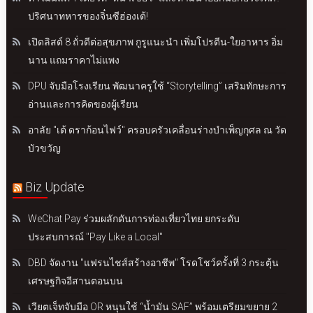
ปริศนาทหารของจิ๋นซีฮ่องเต้!
เปิดลิสต์ 8 ถั่วดีต่อสุขภาพ กูรูแนะนำ เพิ่มโปรตีน-ใยอาหาร อิ่ม
นาน แถมราคาไม่แพง
DPU จับมือโรงเรียน พัฒนาครูใช้ “Storytelling” เสริมทักษะการ
อ่านและการคิดของผู้เรียน
อาลัย "เต้ ดราก้อนไฟว์" ครอบครัวเคลื่อนร่างบำเพ็ญกุศล ณ วัด
บัวขวัญ
Biz Update
WeChat Pay ร่วมผลักดันการท่องเที่ยวไทย ยกระดับ
ประสบการณ์ "Pay Like a Local"
DBD จัดงาน "แฟรนไชส์สร้างอาชีพ" โรดโชว์ครั้งที่ 3 กระตุ้น
เศรษฐกิจอีสานตอนบน
เวียตเจ็ทจับมือ OR หนุนใช้ “น้ำมัน SAF” พร้อมเตรียมขยาย 2