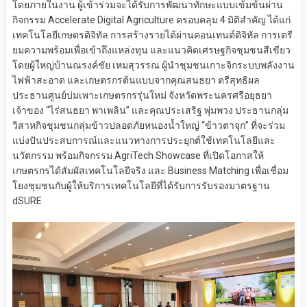
โดยภายในงาน ผู้เข้าร่วมจะได้รับการพัฒนาทักษะแบบเข้มข้นผ่าน
กิจกรรม Accelerate Digital Agriculture ครอบคลุม 4 มิติสำคัญ ได้แก่
เทคโนโลยีเกษตรดิจิทัล การสร้างรายได้ผ่านคอนเทนต์ดิจิทัล การเตรี
ยมความพร้อมเพื่อเข้าถึงแหล่งทุน และแนวคิดเศรษฐกิจชุมชนสีเขียว
โดยผู้ใหญ่บ้านณรงค์ชัย เหมสุวรรณ ผู้นำชุมชนเกาะจิกระบบพลังงาน
ไฟฟ้าสะอาด และเกษตรกรต้นแบบจากคุณสนธยา ตรีสุทธิผล
ประธานศูนย์บ่มเพาะเกษตรกรรุ่นใหม่ จังหวัดพระนครศรีอยุธยา
เจ้าของ “ไร่สนธยา พาเพลิน” และคุณประเสริฐ พุ่มพวง ประธานกลุ่ม
วิสาหกิจชุมชนกลุ่มข้าวปลอดภัยหนองน้ำใหญ่ “ข้าวตาจุก” ที่จะร่วม
แบ่งปันประสบการณ์และแนวทางการประยุกต์ใช้เทคโนโลยีและ
นวัตกรรม พร้อมกิจกรรม AgriTech Showcase ที่เปิดโอกาสให้
เกษตรกรได้สัมผัสเทคโนโลยีจริง และ Business Matching เพื่อเชื่อม
โยงชุมชนกับผู้ให้บริการเทคโนโลยีที่ได้รับการรับรองมาตรฐาน
dSURE