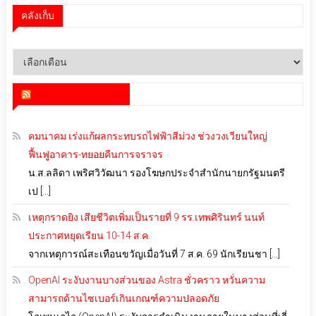
คลังเก็บ
คลัง
เก็บ
สำนักข่าว infoquest
คมนาคม เร่งแก้ผลกระทบรถไฟฟ้าสีม่วง ช่วงวงเวียนใหญ่
ฟื้นฟูอาคาร-ทยอยคืนการจราจร
น.ส.ลลิดา เพริศวิวัฒนา รองโฆษกประจำสำนักนายกรัฐมนตรี
เป […]
เหตุกราดยิง เสียชีวิตเพิ่มเป็นรายที่ 9 รร.เทพศิรินทร์ นนท์
ประกาศหยุดเรียน 10-14 ส.ค.
จากเหตุการณ์สะเทือนขวัญเมื่อวันที่ 7 ส.ค. 69 นักเรียนชา […]
OpenAI ระงับงานบางส่วนของ Astra ชั่วคราว หวั่นความ
สามารถด้านไซเบอร์เกินเกณฑ์ความปลอดภัย