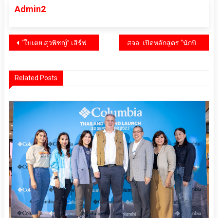
Admin2
แนะแนว
“ใบเตย สุวพิชญ์” เสิร์ฟบิวตี้ลุคสุดโกลว์ พร้อมด้วย “นนท์ ธนนท์” และ 6 หนุ่ม “CIR*CRL” ระเบิดความมันส์ ในงาน “EVEANDBOY BEST SELLING AWARDS 2025” ตอกย้ำบัลลังก์บิวตี้สโตร์เบอร์ 1 ของไทย!
สจล. เปิดหลักสูตร “นักบินอากาศยานเบาพิเศษ การวิจัย และนวัตกรรม” รุ่นแรก ปั้น “นักบิน Ultralight” ยุคใหม่ ผสาน AI-การบิน-เกษตรอัจฉริยะ-อนุรักษ์สิ่งแวดล้อม
เรื่อง
Related Posts