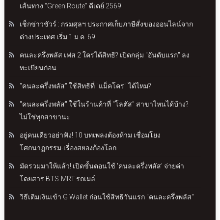
เส้นทาง “Green Route” ดีเดย์ 2569
เช็กข่าวชัวร์ : กรมศุลฯ ประกาศเก็บภาษีสั่งของออนไลน์จาก
ต่างประเทศ เริ่ม 1 ม.ค. 69
คนละครึ่งพลัส เฟส 2 ใครได้สิทธิ? เปิดกลุ่ม "อันดับแรก" ลง
ทะเบียนก่อน
"คนละครึ่งพลัส" ใช้สิทธิที่ "แม็คโคร" ได้ไหม?
"คนละครึ่งพลัส" ใช้ในร้านค้าที่ "โลตัส" สาขาไหนได้บ้าง?
ไม่ใช่ทุกสาขานะ
อยู่คนเดียวอย่าฟัง! 10 บทเพลงต้องห้าม เชื่อมโยง
โศกนาฏกรรม-เรื่องสยองก้องโลก
มัดรวมมาให้แล้ว! เปิดขั้นตอนใช้ 'คนละครึ่งพลัส' จ่ายค่า
โดยสาร BTS-MRT-รถเมล์
วิธีเติมเงินเข้า G Wallet ก่อนใช้สิทธิวันแรก "คนละครึ่งพลัส"