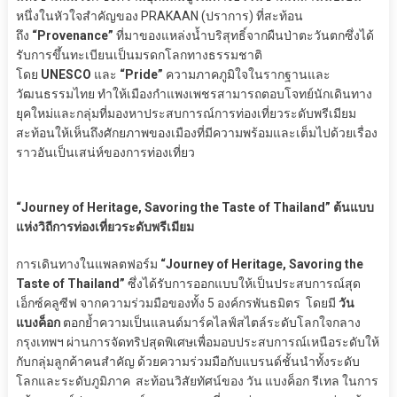
หนึ่งในหัวใจสำคัญของ PRAKAAN (ปราการ) ที่สะท้อน
ถึง
“Provenance”
ที่มาของแหล่งน้ำบริสุทธิ์จากผืนป่าตะวันตกซึ่งได้
รับการขึ้นทะเบียนเป็นมรดกโลกทางธรรมชาติ
โดย
UNESCO
และ
“Pride”
ความภาคภูมิใจในรากฐานและ
วัฒนธรรมไทย ทำให้เมืองกำแพงเพชรสามารถตอบโจทย์นักเดินทาง
ยุคใหม่และกลุ่มที่มองหาประสบการณ์การท่องเที่ยวระดับพรีเมียม
สะท้อนให้เห็นถึงศักยภาพของเมืองที่มีความพร้อมและเต็มไปด้วยเรื่อง
ราวอันเป็นเสน่ห์ของการท่องเที่ยว
“Journey of Heritage, Savoring the Taste of Thailand” ต้นแบบ
แห่งวิถีการท่องเที่ยวระดับพรีเมียม
การเดินทางในแพลตฟอร์ม
“Journey of Heritage, Savoring the
Taste of Thailand”
ซึ่งได้รับการออกแบบให้เป็นประสบการณ์สุด
เอ็กซ์คลูซีฟ จากความร่วมมือของทั้ง 5 องค์กรพันธมิตร โดยมี
วัน
แบงค็อก
ตอกย้ำความเป็นแลนด์มาร์คไลฟ์สไตล์ระดับโลกใจกลาง
กรุงเทพฯ ผ่านการจัดทริปสุดพิเศษเพื่อมอบประสบการณ์เหนือระดับให้
กับกลุ่มลูกค้าคนสำคัญ ด้วยความร่วมมือกับแบรนด์ชั้นนำทั้งระดับ
โลกและระดับภูมิภาค สะท้อนวิสัยทัศน์ของ วัน แบงค็อก รีเทล ในการ