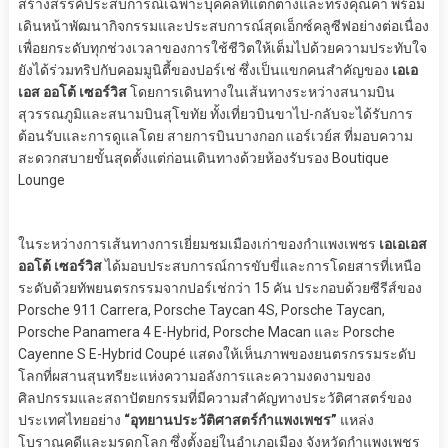
สร้างสรรค์ประสบการณ์เฉพาะบุคคลที่แตกต่างและทรงคุณค่า พร้อม
เดินหน้าพัฒนากิจกรรมและประสบการณ์สุดเอ็กซ์คลูซีฟอย่างต่อเนื่อง
เพื่อยกระดับทุกช่วงเวลาของการใช้ชีวิตให้เต็มไปด้วยความประทับใจ
ยังได้ร่วมทริปกับคอมมูนิตี้ของปอร์เช่ ซึ่งเป็นแขกคนสำคัญของ
เอเอ
เอส ออโต้ เซอร์วิส
โดยการเดินทางในเส้นทางระหว่างสนามบิน
สุวรรณภูมิและสนามบินสุโขทัย ทั้งเที่ยวบินขาไป-กลับจะได้รับการ
ต้อนรับและการดูแลโดย สายการบินบางกอก แอร์เวย์ส ที่มอบความ
สะดวกสบายขั้นสุดตั้งแต่ก่อนเดินทางด้วยห้องรับรอง Boutique
Lounge
ในระหว่างการเส้นทางการเยี่ยมชมเมืองเก่าของกำแพงเพชร
เอเอเอส
ออโต้ เซอร์วิส
ได้มอบประสบการณ์การขับขี่และการโดยสารที่เหนือ
ระดับด้วยทัพยนตรกรรมจากปอร์เช่กว่า 15 คัน ประกอบด้วยซีรีส์ของ
Porsche 911 Carrera, Porsche Taycan 4S, Porsche Taycan,
Porsche Panamera 4 E-Hybrid, Porsche Macan และ Porsche
Cayenne S E-Hybrid Coupé แสดงให้เห็นภาพของยนตรกรรมระดับ
โลกที่ผสานสุนทรียะแห่งความอลังการและความงดงามของ
ศิลปกรรมและสถาปัตยกรรมที่มีความสำคัญทางประวัติศาสตร์ของ
ประเทศไทยอย่าง
“อุทยานประวัติศาสตร์กำแพงเพชร”
แหล่ง
โบราณคดีและมรดกโลก ซึ่งตั้งอยู่ในอำเภอเมือง จังหวัดกำแพงเพชร