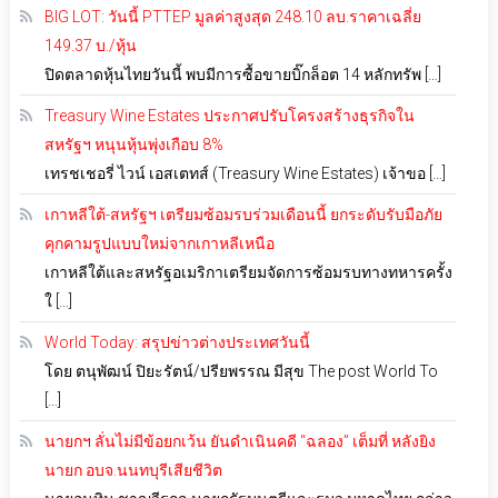
BIG LOT: วันนี้ PTTEP มูลค่าสูงสุด 248.10 ลบ.ราคาเฉลี่ย
149.37 บ./หุ้น
ปิดตลาดหุ้นไทยวันนี้ พบมีการซื้อขายบิ๊กล็อต 14 หลักทรัพ […]
Treasury Wine Estates ประกาศปรับโครงสร้างธุรกิจใน
สหรัฐฯ หนุนหุ้นพุ่งเกือบ 8%
เทรชเชอรี่ ไวน์ เอสเตทส์ (Treasury Wine Estates) เจ้าขอ […]
เกาหลีใต้-สหรัฐฯ เตรียมซ้อมรบร่วมเดือนนี้ ยกระดับรับมือภัย
คุกคามรูปแบบใหม่จากเกาหลีเหนือ
เกาหลีใต้และสหรัฐอเมริกาเตรียมจัดการซ้อมรบทางทหารครั้ง
ใ […]
World Today: สรุปข่าวต่างประเทศวันนี้
โดย ตนุพัฒน์ ปิยะรัตน์/ปรียพรรณ มีสุข The post World To
[…]
นายกฯ ลั่นไม่มีข้อยกเว้น ยันดำเนินคดี “ฉลอง” เต็มที่ หลังยิง
นายก อบจ.นนทบุรีเสียชีวิต