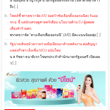
นายอนุทิน ชาญวีรกูล นายกรัฐมนตรีและรมว.มหาดไทย กล่าว
ถึง […]
โพลล์ชี้ พรรคขวาจัด AfD จ่อคว้าชัยเลือกตั้งเยอรมนีตะวันออ
กก.ย. นี้ แต่นักเศรษฐศาสตร์เตือน นโยบายต้าน EU-ผู้อพยพ
เสี่ยงทำร้ายศก.
พรรคขวาจัด “ทางเลือกเพื่อเยอรมนี” (AfD) มีคะแนนนิยมพุ่ง […]
รัฐบาลเดินหน้าความร่วมมือเมียนมาด้านพลังงาน ต่อสัญญา
แหล่งก๊าซฯ เล็งเซ็น MOU ฉบับใหม่
น.ส.รัชดา ธนาดิเรก โฆษกประจำสำนักนายกรัฐมนตรี เปิดเผย
ว่ […]