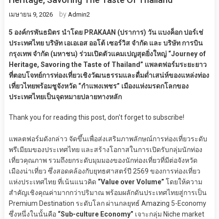
by
เมษายน 9, 2026
Admin2
5 องค์กรพันธมิตร นำโดย PRAKAAN (ปราการ) วัน แบงค็อก ปอร์เช่
ประเทศไทย บริษัท เอเอเอส ออโต้ เซอร์วิส จำกัด และ บริษัท การบิน
กรุงเทพ จำกัด (มหาชน) ร่วมเปิดตัวแคมเปญสุดยิ่งใหญ่ “Journey of
Heritage, Savoring the Taste of Thailand” แพลตฟอร์มระยะยาว
ที่ตอบโจทย์การท่องเที่ยวเชิงวัฒนธรรมและดื่มด่ำเสน่ห์ของแหล่งท่อง
เที่ยวไทยพร้อมชูจังหวัด “กำแพงเพชร” เมืองแห่งมรดกโลกของ
ประเทศไทยเป็นจุดหมายปลายทางหลัก
Thank you for reading this post, don't forget to subscribe!
แพลตฟอร์มดังกล่าว จัดขึ้นเพื่อส่งเสริมภาพลักษณ์การท่องเที่ยวระดับ
พรีเมียมของประเทศไทย และสร้างโอกาสในการเปิดรับกลุ่มนักท่อง
เที่ยวคุณภาพ รวมถึงยกระดับมุมมองของนักท่องเที่ยวที่มีต่อจังหวัด
เมืองน่าเที่ยว ซึ่งสอดคล้องกับยุทธศาสตร์ปี 2569 ของการท่องเที่ยว
แห่งประเทศไทย ที่เน้นแนวคิด
“Value over Volume”
โดยให้ความ
สำคัญเชิงคุณค่ามากกว่าปริมาณ พร้อมผลักดันประเทศไทยสู่การเป็น
Premium Destination ระดับโลก ผ่านกลยุทธ์ Amazing 5-Economy
ซึ่งหนึ่งในนั้นคือ
“Sub-culture Economy”
เจาะกลุ่ม Niche market