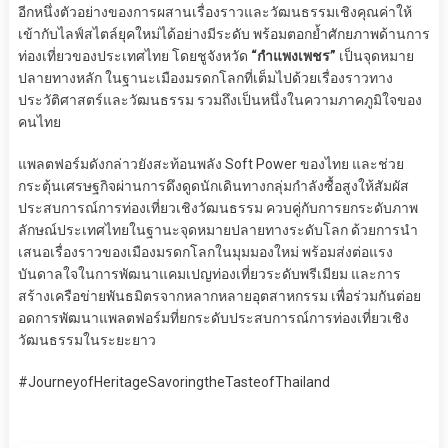
อีกหนึ่งตัวอย่างของการผสานเรื่องราวและวัฒนธรรมเชิงคุณค่าให้
เข้ากับไลฟ์สไตล์ยุคใหม่ได้อย่างมีระดับ พร้อมตอกย้ำศักยภาพด้านการ
ท่องเที่ยวของประเทศไทย โดยชูจังหวัด
“กำแพงเพชร”
เป็นจุดหมาย
ปลายทางหลัก ในฐานะเมืองมรดกโลกที่เต็มไปด้วยเรื่องราวทาง
ประวัติศาสตร์และวัฒนธรรม รวมถึงเป็นหนึ่งในความภาคภูมิใจของ
คนไทย
แพลตฟอร์มดังกล่าวยังสะท้อนพลัง Soft Power ของไทย และช่วย
กระตุ้นเศรษฐกิจผ่านการดึงดูดนักเดินทางกลุ่มกำลังซื้อสูงให้สัมผัส
ประสบการณ์การท่องเที่ยวเชิงวัฒนธรรม ควบคู่กับการยกระดับภาพ
ลักษณ์ประเทศไทยในฐานะจุดหมายปลายทางระดับโลก ด้วยการนำ
เสนอเรื่องราวของเมืองมรดกโลกในมุมมองใหม่ พร้อมส่งต่อแรง
บันดาลใจในการพัฒนาแคมเปญท่องเที่ยวระดับพรีเมียม และการ
สร้างเครือข่ายพันธมิตรจากหลากหลายอุตสาหกรรม เพื่อร่วมกันต่อย
อดการพัฒนาแพลตฟอร์มที่ยกระดับประสบการณ์การท่องเที่ยวเชิง
วัฒนธรรมในระยะยาว
#JourneyofHeritageSavoringtheTasteofThailand