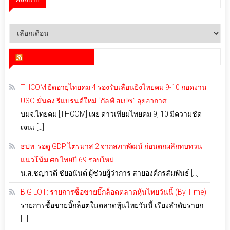
คลัง
เก็บ
สำนักข่าว infoquest
THCOM ยืดอายุไทยคม 4 รองรับเลื่อนยิงไทยคม 9-10 กอดงาน
USO-มั่นคง รีแบรนด์ใหม่ “กัลฟ์ สเปซ” ลุยอวกาศ
บมจ.ไทยคม [THCOM] เผย ดาวเทียมไทยคม 9, 10 มีความชัด
เจนเ […]
ธปท. รอดู GDP ไตรมาส 2 จากสภาพัฒน์ ก่อนตกผลึกทบทวน
แนวโน้ม ศก.ไทยปี 69 รอบใหม่
น.ส.ชญาวดี ชัยอนันต์ ผู้ช่วยผู้ว่าการ สายองค์กรสัมพันธ์ […]
BIG LOT: รายการซื้อขายบิ๊กล็อตตลาดหุ้นไทยวันนี้ (By Time)
รายการซื้อขายบิ๊กล็อตในตลาดหุ้นไทยวันนี้ เรียงลำดับรายก
[…]