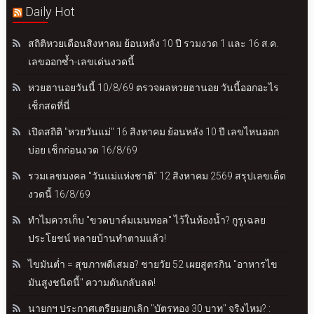
Daily Hot
สถิติหวยเดือนสิงหาคม ย้อนหลัง 10 ปี รวมงวด 1 และ 16 ส.ค.
เลขออกซ้ำ-เลขเด่นงวดนี้
หวยฮานอยวันนี้ 10/8/69 ตรวจผลหวยฮานอย วันนี้ออกอะไร
เช็กสดที่นี่
เปิดสถิติ "หวยวันแม่" 16 สิงหาคม ย้อนหลัง 10 ปี เลขไหนออก
บ่อย เช็กก่อนงวด 16/8/69
รวมเลขมงคล "วันแม่แห่งชาติ" 12 สิงหาคม 2569 สรุปเลขเด็ด
งวดนี้ 16/8/69
ทำไมควรเก็บ "ขวดบาล์มเมนทอล" ไว้ในห้องน้ำ? กูรูเฉลย
ประโยชน์ หลายบ้านทำตามแล้ว!
ไขมันต่ำ = สุขภาพดีเสมอ? ชายวัย 52 เผยสูตรกิน "อาหารไข
มันสูงชนิดนี้" ความดันกลับลด!
นายกฯ ประกาศเตรียมยกเลิก "บัตรทอง 30 บาท" จริงไหม? :