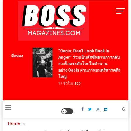
Skip
to
content
BossMagazinesThailand
“Oasis: Don’t Look Back In
จัดเมื่อจอง
Anger” ร่วมเป็นสักขีพยานการกลับมาขอ
งวงร็อคระดับโลกในตำนาน
อย่าง Oasis ผ่านภาพยนตร์สารคดีสุดยิ่ง
ใหญ่
17 ชั่วโมง ago
Home