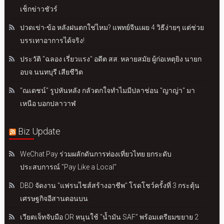
เช็กข่าวชัวร์
ปวดเข่า-ข้อ หลังฝนตกใช่ไหม? แพทย์จีนเผย 4 วิธีง่ายๆ แต่ช่วย
บรรเทาอาการได้จริง!
ประวัติ "ฉลอง เรี่ยวแรง" อดีต สส. หลายสมัย ผู้ก่อเหตุยิง นายก
อบจ.นนทบุรี เสียชีวิต
"ณเดชน์" รูปหันหลัง กลัวตกใจทำไมมีปลาช่อน "ญาญ่า" มา
เหนือ บอกปลาวาฬ
Biz Update
WeChat Pay ร่วมผลักดันการท่องเที่ยวไทย ยกระดับ
ประสบการณ์ "Pay Like a Local"
DBD จัดงาน "แฟรนไชส์สร้างอาชีพ" โรดโชว์ครั้งที่ 3 กระตุ้น
เศรษฐกิจอีสานตอนบน
เวียตเจ็ทจับมือ OR หนุนใช้ “น้ำมัน SAF” พร้อมเตรียมขยาย 2