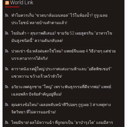
World Link
ทำไมควรเก็บ "ขวดบาล์มเมนทอล" ไว้ในห้องน้ำ? กูรูเฉลย
ประโยชน์ หลายบ้านทำตามแล้ว!
ไขมันต่ำ = สุขภาพดีเสมอ? ชายวัย 52 เผยสูตรกิน "อาหารไข
มันสูงชนิดนี้" ความดันกลับลด!
ปวดเข่า-ข้อ หลังฝนตกใช่ไหม? แพทย์จีนเผย 4 วิธีง่ายๆ แต่ช่วย
บรรเทาอาการได้จริง!
ดาราหนังเรตผู้ใหญ่ ประกาศแต่งงานฟ้าแลบ "อดีตพิชเชอร์"
แซวหวาน ขว้างเร็วคว้าหัวใจ!
อวัยวะเพศลูกชาย "ใหญ่" เพราะพันธุกรรมที่ดีจากพ่อ? แพทย์
เฉลยพลิก ปัจจัยสำคัญอยู่ที่แม่!
คุณตรงข้อไหน? เผลอหลับหน้าทีวีบ่อยๆ กูรูเผย 3 สาเหตุทาง
จิตวิทยา ที่ไม่ควรมองข้าม!
ไทยมีขาย! ผลไม้หวานฉ่ำ ที่ถูกยกเป็น "ยาบำรุงไต" แถมมีสาร