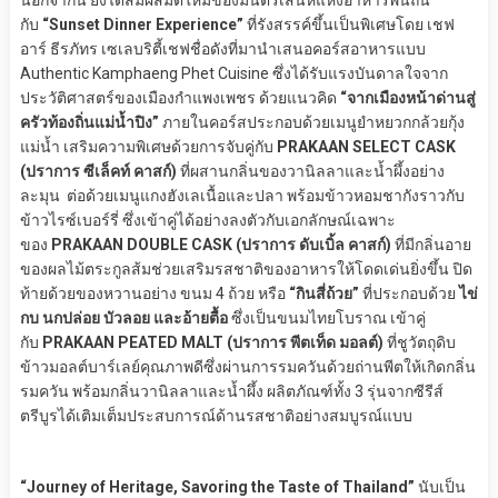
นอกจากนี้ ยังได้สัมผัสมิติใหม่ของมนตร์เสน่ห์แห่งอาหารพื้นถิ่น
กับ
“Sunset Dinner Experience”
ที่รังสรรค์ขึ้นเป็นพิเศษโดย เชฟ
อาร์ ธีรภัทร เซเลบริตี้เชฟชื่อดังที่มานำเสนอคอร์สอาหารแบบ
Authentic Kamphaeng Phet Cuisine ซึ่งได้รับแรงบันดาลใจจาก
ประวัติศาสตร์ของเมืองกำแพงเพชร ด้วยแนวคิด
“จากเมืองหน้าด่านสู่
ครัวท้องถิ่นแม่น้ำปิง”
ภายในคอร์สประกอบด้วยเมนูยำหยวกกล้วยกุ้ง
แม่น้ำ เสริมความพิเศษด้วยการจับคู่กับ
PRAKAAN SELECT CASK
(ปราการ ซีเล็คท์ คาสก์)
ที่ผสานกลิ่นของวานิลลาและน้ำผึ้งอย่าง
ละมุน ต่อด้วยเมนูแกงฮังเลเนื้อและปลา พร้อมข้าวหอมชากังราวกับ
ข้าวไรซ์เบอร์รี่ ซึ่งเข้าคู่ได้อย่างลงตัวกับเอกลักษณ์เฉพาะ
ของ
PRAKAAN DOUBLE CASK (ปราการ ดับเบิ้ล คาสก์)
ที่มีกลิ่นอาย
ของผลไม้ตระกูลส้มช่วยเสริมรสชาติของอาหารให้โดดเด่นยิ่งขึ้น ปิด
ท้ายด้วยของหวานอย่าง ขนม 4 ถ้วย หรือ
“กินสี่ถ้วย”
ที่ประกอบด้วย
ไข่
กบ นกปล่อย บัวลอย และอ้ายตื้อ
ซึ่งเป็นขนมไทยโบราณ เข้าคู่
กับ
PRAKAAN PEATED MALT (ปราการ พีตเท็ด มอลต์)
ที่ชูวัตถุดิบ
ข้าวมอลต์บาร์เลย์คุณภาพดีซึ่งผ่านการรมควันด้วยถ่านพีตให้เกิดกลิ่น
รมควัน พร้อมกลิ่นวานิลลาและน้ำผึ้ง ผลิตภัณฑ์ทั้ง 3 รุ่นจากซีรีส์
ตรีบูรได้เติมเต็มประสบการณ์ด้านรสชาติอย่างสมบูรณ์แบบ
“Journey of Heritage, Savoring the Taste of Thailand”
นับเป็น