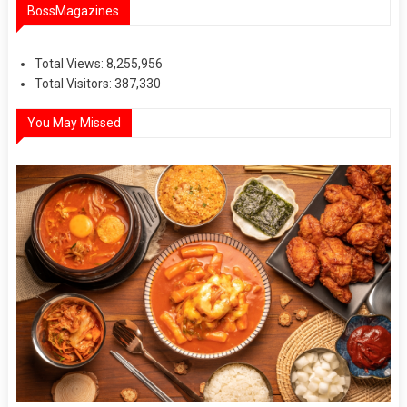
BossMagazines
Total Views:
8,255,956
Total Visitors:
387,330
You May Missed