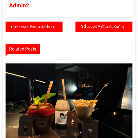
Admin2
แนะแนว
การท่องเที่ยวแห่งประเทศไทย (ททท.) เตรียมจัดงาน “Saneh Art by Songkran Festival 2026” ระหว่างวันที่ 11–30 เมษายน 2569 ณ สวนลุมพินี (ลานบันเทิง) มุ่งยกระดับการท่องเที่ยวเชิงศิลปะและวัฒนธรรมในช่วงเทศกาลสงกรานต์
“เสื้อเจอร์ซีย์อีสปอร์ต” บุกฟีดครีเอเตอร์ไทย จากยูนิฟอร์มในเกม สู่ไอเทมสตรีทแวร์ที่เริ่มถูกหยิบมาใส่ในชีวิตประจำวัน
เรื่อง
Related Posts