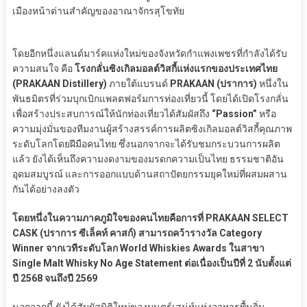
เมืองหน้าด่านสำคัญของอาณาจักรสุโขทัย
โดยอีกหนึ่งแลนด์มาร์คแห่งใหม่ของจังหวัดกำแพงเพชรที่กำลังได้รับ
ความสนใจ คือ
โรงกลั่นซิงเกิลมอลต์วิสกี้แห่งแรกของประเทศไทย
(PRAKAAN Distillery)
ภายใต้แบรนด์
PRAKAAN (ปราการ)
หนึ่งใน
พันธมิตรที่ร่วมบุกเบิกแพลตฟอร์มการท่องเที่ยวนี้ โดยได้เปิดโรงกลั่น
เพื่อสร้างประสบการณ์ให้นักท่องเที่ยวได้สัมผัสถึง
“Passion”
หรือ
ความมุ่งมั่นของทีมงานผู้สร้างสรรค์การผลิตซิงเกิลมอลต์วิสกี้คุณภาพ
ระดับโลกโดยฝีมือคนไทย ซึ่งนอกจากจะได้รับชมกระบวนการผลิต
แล้ว ยังได้เห็นถึงความงดงามของมรดกความเป็นไทย ธรรมชาติอัน
อุดมสมบูรณ์ และการออกแบบด้านสถาปัตยกรรมยุคใหม่ที่ผสมผสาน
กันได้อย่างลงตัว
โดยหนึ่งในความภาคภูมิใจของคนไทยคือการที่ PRAKAAN SELECT
CASK (ปราการ ซีเล็คท์ คาสก์) สามารถคว้ารางวัล Category
Winner จากเวทีระดับโลก World Whiskies Awards ในสาขา
Single Malt Whisky No Age Statement ต่อเนื่องเป็นปีที่ 2 นับตั้งแต่
ปี 2568 จนถึงปี 2569