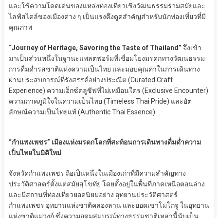
และใช้ความโดดเด่นของแหล่งท่องเที่ยวเชิงวัฒนธรรมร่วมสมัยและ
ไลฟ์สไตล์ของเมืองต่าง ๆ เป็นแรงดึงดูดสำคัญสำหรับนักท่องเที่ยวที่มี
คุณภาพ
“Journey of Heritage, Savoring the Taste of Thailand”
จึงเข้า
มาเป็นส่วนหนึ่งในฐานะแพลตฟอร์มที่เชื่อมโยงมรดกทางวัฒนธรรม
การดื่มด่ำรสชาติแห่งความเป็นไทย และมอบคุณค่าในการเดินทาง
ผ่านประสบการณ์ที่รังสรรค์อย่างประณีต (Curated Craft
Experience) ความเอ็กซ์คลูซีฟที่ไม่เหมือนใคร (Exclusive Encounter)
ความภาคภูมิใจในความเป็นไทย (Timeless Thai Pride) และอัต
ลักษณ์ความเป็นไทยแท้ (Authentic Thai Essence)
“กำแพงเพชร” เมืองแห่งมรดกโลกที่สะท้อนการเดินทางดื่มด่ำความ
เป็นไทยในมิติใหม่
จังหวัดกำแพงเพชร ถือเป็นหนึ่งในเมืองเก่าที่มีความสำคัญทาง
ประวัติศาสตร์ตั้งแต่สมัยสุโขทัย โดยตั้งอยู่ในพื้นที่ภาคเหนือตอนล่าง
และมีสถานที่ท่องเที่ยวยอดนิยมอย่าง อุทยานประวัติศาสตร์
กำแพงเพชร อุทยานแห่งชาติคลองลาน และยอดเขาโมโกจู ในอุทยาน
แห่งชาติแม่วงก์ ซึ่งความอุดมสมบูรณ์ทางธรรมชาติเหล่านี้นับเป็น