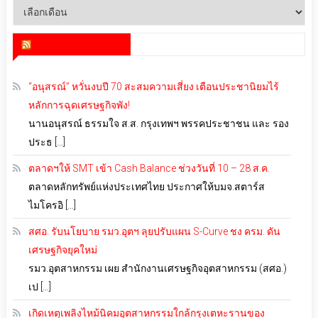
คลัง
เก็บ
สำนักข่าว infoquest
“อนุสรณ์” หวั่นงบปี 70 สะสมความเสี่ยง เตือนประชานิยมไร้
หลักการฉุดเศรษฐกิจพัง!
นานอนุสรณ์ ธรรมใจ ส.ส. กรุงเทพฯ พรรคประชาชน และ รอง
ประธ […]
ตลาดฯให้ SMT เข้า Cash Balance ช่วงวันที่ 10 – 28 ส.ค.
ตลาดหลักทรัพย์แห่งประเทศไทย ประกาศให้บมจ.สตาร์ส
ไมโครอิ […]
สศอ. รับนโยบาย รมว.อุตฯ ลุยปรับแผน S-Curve ชง ครม. ดัน
เศรษฐกิจยุคใหม่
รมว.อุตสาหกรรม เผย สำนักงานเศรษฐกิจอุตสาหกรรม (สศอ.)
เป […]
เกิดเหตุเพลิงไหม้นิคมอุตสาหกรรมใกล้กรุงเตหะรานของ