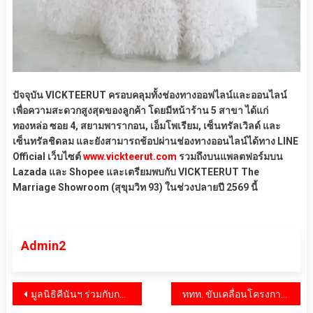
ปัจจุบัน VICKTEERUT ครอบคลุมทั้งช่องทางออฟไลน์และออนไลน์
เพื่อความสะดวกสูงสุดของลูกค้า โดยมีหน้าร้าน 5 สาขา ได้แก่
ทองหล่อ ซอย 4, สยามพารากอน, เอ็มโพเรียม, เซ็นทรัลเวิลด์ และ
เซ็นทรัลชิดลม และยังสามารถช้อปผ่านช่องทางออนไลน์ได้ทาง LINE
Official เว็บไซต์
www.vickteerut.com
รวมถึงบนแพลตฟอร์มบน
Lazada และ Shopee และเตรียมพบกับ VICKTEERUT The
Marriage Showroom (สุขุมวิท 93) ในช่วงปลายปี 2569 นี้
Admin2
แนะแนว
มูลนิธิคีนันฯ ร่วมกับกรมกิจการสตรีฯ และ ESCAP จับมือกว่า 40 ภาคีไทย ขับเคลื่อนนโยบายส่งเสริมผู้ประกอบการสตรีและวิสาหกิจชุมชน เพื่อรับมือสังคมสูงวัยและวิกฤตสภาพภูมิอากาศ
ททท. ขับเคลื่อนโครงการ “Smile @ South คืนรอยยิ้มให้ชาวใต้” เปิดกิจกรรม “Amazing Thailand Passport Privileges @ HAT YAI” มอบสิทธิพิเศษเสน่ห์ไทย ต้อนรับนักท่องเที่ยวต่างชาติ