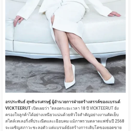
อรประพันธ์ สุทธินรเศรษฐ์ ผู้อำนวยการฝ่ายสร้างสรรค์ของแบรนด์
VICKTEERUT
เปิดเผยว่า “ตลอดระยะเวลา 18 ปี VICKTEERUT ยัง
ครองใจลูกค้าได้อย่างเหนียวแน่นด้วยหัวใจสำคัญอย่างงานตัดเย็บ
สไตล์เทเลอริ่งที่ประณีตและเฉียบคม แม้ภาพรวมตลาดแฟชั่นปี 2568
จะเผชิญสภาวะชะลอตัว แต่แบรนด์ยังสร้างการเติบโตของยอดขาย