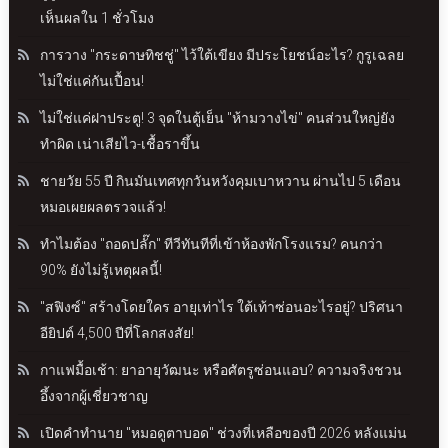
เห็นผลใน 1 ชั่วโมง
การวาง "กระดาษทิชชู่" ไว้ใต้เขียง มีประโยชน์อะไร? กูรูเฉลย
ไม่ใช่แค่กันเปื้อน!
ไม่ใช่แค่ฝาประตู! 3 จุดในตู้เย็น "ห้ามวางไข่" คนส่วนใหญ่ยัง
ทำผิด เน่าเสียไว-เชื้อราขึ้น
ชายวัย 55 ปี กินมันเทศทุกวันหวังคุมเบาหวาน ผ่านไป 5 เดือน
หมอเผยผลตรวจแล้ว!
ทำไมต้อง "ถอดปลั๊ก" ทีวีทันทีที่เข้าห้องพักโรงแรม? คนกว่า
90% ยังไม่รู้เหตุผลนี้!
"สฟิงซ์" สร้างโดยใคร อายุเท่าไร ใต้เท้าซ่อนอะไรอยู่? ปริศนา
อียิปต์ 4,500 ปีที่โลกสงสัย!
กาแฟมื้อเช้า: ยาอายุวัฒนะ หรือศัตรูซ่อนแอบ? ความจริงชวน
อึ้งจากผู้เชี่ยวชาญ
เปิดคำทำนาย "หมอดูตาบอด" ช่วงที่เหลือของปี 2026 หลังแม่น