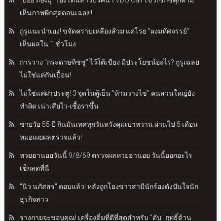
เห็นภาพพีกสุดตอนเฉลย!
กูรูแนะนำเอง! ขจัดคราบเหลืองส้วม แค่โรย "ผงมหัศจรรย์"
เห็นผลใน 1 ชั่วโมง
การวาง "กระดาษทิชชู่" ไว้ใต้เขียง มีประโยชน์อะไร? กูรูเฉลย
ไม่ใช่แค่กันเปื้อน!
ไม่ใช่แค่ฝาประตู! 3 จุดในตู้เย็น "ห้ามวางไข่" คนส่วนใหญ่ยัง
ทำผิด เน่าเสียไว-เชื้อราขึ้น
ชายวัย 55 ปี กินมันเทศทุกวันหวังคุมเบาหวาน ผ่านไป 5 เดือน
หมอเผยผลตรวจแล้ว!
หวยฮานอยวันนี้ 9/8/69 ตรวจผลหวยฮานอย วันนี้ออกอะไร
เช็กสดที่นี่
"นิว นภัสสร" ตอบแล้ว! หลังถูกโยงข่าวสามีนักร้องดังปันใจนัก
ธุรกิจสาว
ร่างกายจะขอบคุณ! เครื่องดื่มที่ดีที่สุดสำหรับ "ตับ" ฤทธิ์ต้าน