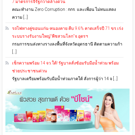
7 มาตรการจี้รัฐกวาดล้างด่วน
คณะทำงาน Zero Corruption : กกร. และเพื่อน ไม่ทนแสดง
ความ […]
รถไฟทางคู่ขอนแก่น-หนองคาย คืบ 9.6% คาดเสร็จปี 71 ขร.เร่ง
ระบบรางรับงานใหญ่”พืชสวนโลก”จ.อุดรฯ
กรมการขนส่งทางรางลงพื้นที่จังหวัดอุดรธานี ติดตามความก้า
[…]
เช็กความพร้อม 14 จว.ใต้! รัฐบาลสั่งซ้อมรับมือน้ำท่วม พร้อม
ช่วยประชาชนด่วน
รัฐบาลเตรียมพร้อมรับมือน้ำท่วมภาคใต้ สั่งการผู้ว่า 14 จ […]