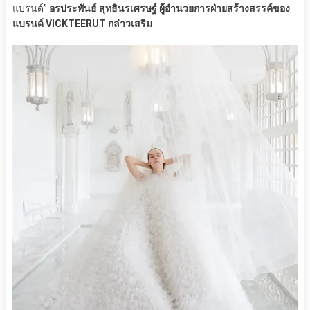
แบรนด์”
อรประพันธ์ สุทธินรเศรษฐ์ ผู้อำนวยการฝ่ายสร้างสรรค์ของ
แบรนด์ VICKTEERUT กล่าวเสริม