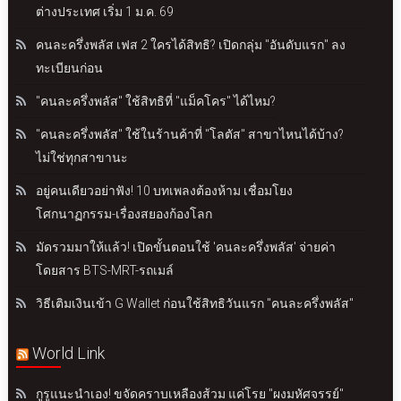
ต่างประเทศ เริ่ม 1 ม.ค. 69
คนละครึ่งพลัส เฟส 2 ใครได้สิทธิ? เปิดกลุ่ม "อันดับแรก" ลง
ทะเบียนก่อน
"คนละครึ่งพลัส" ใช้สิทธิที่ "แม็คโคร" ได้ไหม?
"คนละครึ่งพลัส" ใช้ในร้านค้าที่ "โลตัส" สาขาไหนได้บ้าง?
ไม่ใช่ทุกสาขานะ
อยู่คนเดียวอย่าฟัง! 10 บทเพลงต้องห้าม เชื่อมโยง
โศกนาฏกรรม-เรื่องสยองก้องโลก
มัดรวมมาให้แล้ว! เปิดขั้นตอนใช้ 'คนละครึ่งพลัส' จ่ายค่า
โดยสาร BTS-MRT-รถเมล์
วิธีเติมเงินเข้า G Wallet ก่อนใช้สิทธิวันแรก "คนละครึ่งพลัส"
World Link
กูรูแนะนำเอง! ขจัดคราบเหลืองส้วม แค่โรย "ผงมหัศจรรย์"