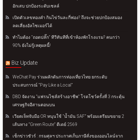
อักเสบ ปกป้องระดับเซลล์
เปิดตัวเลขทองคำ กินไข่วันละกี่ฟอง? ถึงจะช่วยปกป้องสมอง
ลดเสี่ยงอัลไซเมอร์ได้
ทำไมต้อง "ถอดปลั๊ก" ทีวีทันทีที่เข้าห้องพักโรงแรม? คนกว่า
90% ยังไม่รู้เหตุผลนี้!
Biz Update
WeChat Pay ร่วมผลักดันการท่องเที่ยวไทย ยกระดับ
ประสบการณ์ "Pay Like a Local"
DBD จัดงาน "แฟรนไชส์สร้างอาชีพ" โรดโชว์ครั้งที่ 3 กระตุ้น
เศรษฐกิจอีสานตอนบน
เวียตเจ็ทจับมือ OR หนุนใช้ “น้ำมัน SAF” พร้อมเตรียมขยาย 2
เส้นทาง “Green Route” ดีเดย์ 2569
เช็กข่าวชัวร์ : กรมศุลฯ ประกาศเก็บภาษีสั่งของออนไลน์จาก