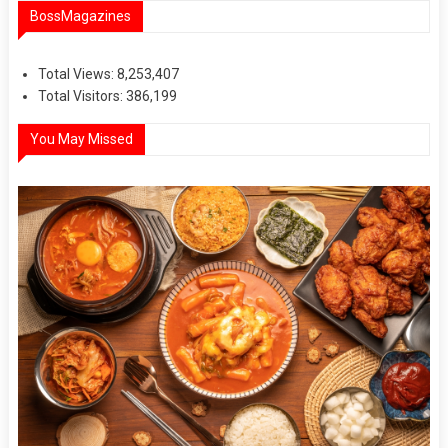
BossMagazines
Total Views:
8,253,407
Total Visitors:
386,199
You May Missed