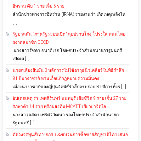
อิหร่าน ดับ 1 ราย เจ็บ 5 ราย
สำนักข่าวทางการอิหร่าน (IRNA) รายงานว่า เกิดเหตุเพลิงไห
[…]
รัฐบาลดัน “ภาครัฐระบบเปิด” ลุยปราบโกง-โปร่งใส หนุนไทย
ผงาดสมาชิก OECD
นางสาวรัชดา ธนาดิเรก โฆษกประจำสำนักนายกรัฐมนตรี
เปิดเผ […]
นายกเลี่ยงยืนยัน 3 หลักการไม่ใช้อาวุธนิวเคลียร์ในพิธีรำลึก
81 ปีนางาซากิ หวั่นเอื้อแก้กฎหมายความมั่นคง
เมืองนางาซากิของญี่ปุ่นจัดพิธีรำลึกครบรอบ 81 ปีการทิ้งร […]
อัปเดตเหตุ รร.เทพศิรินทร์ นนทบุรี เสียชีวิต 9 ราย เจ็บ 27 ราย
รักษาตัว 14 ราย พร้อมส่งทีม MCATT เยียวยาจิตใจ
นางสาวลลิดา เพริศวิวัฒนา รองโฆษกประจำสำนักนายก
รัฐมนตรี […]
ตัดวงจรทุนสีเทา! กกร. แฉขบวนการซื้อขายสัญชาติไทย เสนอ