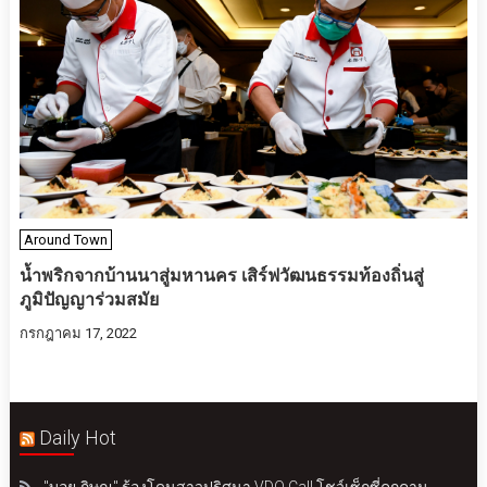
Around Town
น้ำพริกจากบ้านนาสู่มหานคร เสิร์ฟวัฒนธรรมท้องถิ่นสู่
ภูมิปัญญาร่วมสมัย
กรกฎาคม 17, 2022
Daily Hot
"บอย ภิษณุ" ร้องโดนสาวปริศนา VDO Call โชว์เซ็กซี่คุกคาม