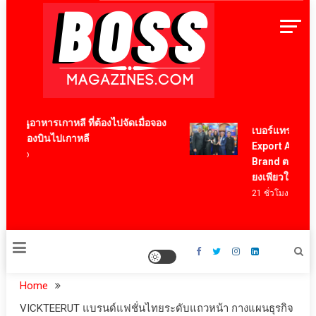
Skip
to
content
BossMagazinesThailand
มนูอาหารเกาหลี ที่ต้องไปจัดเมื่อจอง
เบอร์แทรม คว้าราง
เครื่องบินไปเกาหลี
Export Award 202
 ago
Brand ตอกย้ำความ
ยงเพียวในระดับส
21 ชั่วโมง ago
Home
VICKTEERUT แบรนด์แฟชั่นไทยระดับแถวหน้า กางแผนธุรกิจ