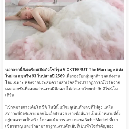
นอกจากนี้ยังเตรียมเปิดตัวโชว์รูม VICKTEERUT The Marriage แห่ง
ใหม่ ณ สุขุมวิท 93 ในปลายปี 2569
เพื่อรองรับกลุ่มลูกค้าชุดแต่งงาน
โดยเฉพาะ หลังจากประสบความสำเร็จสร้างปรากฏการณ์ไวรัลจาก
คอลเลกชันที่ผสมผสานงานฝีมือดอกไม้สดแบบไทยเข้ากับดีไซน์โม
เดิร์น
“เป้าหมายการเติบโต 5% ในปีนี้ แม้จะดูเป็นตัวเลขที่ไม่สูง แต่ใน
สภาวะที่ปัจจัยภายนอกไม่เอื้ออำนวย เราเชื่อมั่นว่าเป็นเป้าหมายที่ตั้ง
อยู่บนความเป็นจริง โดยจะเน้นการเจาะตลาด Niche Market ที่เรา
เชี่ยวชาญ และรักษามาตรฐานงานตัดเย็บที่เป็นหัวใจสำคัญของ