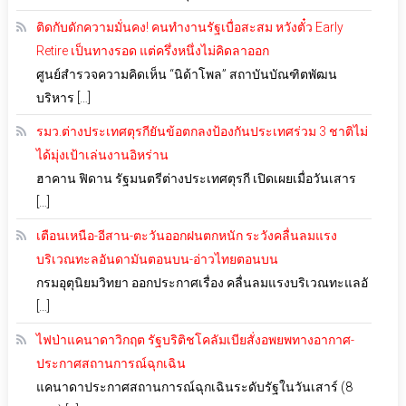
ติดกับดักความมั่นคง! คนทำงานรัฐเบื่อสะสม หวังตั๋ว Early
Retire เป็นทางรอด แต่ครึ่งหนึ่งไม่คิดลาออก
ศูนย์สำรวจความคิดเห็น “นิด้าโพล” สถาบันบัณฑิตพัฒน
บริหาร […]
รมว.ต่างประเทศตุรกียันข้อตกลงป้องกันประเทศร่วม 3 ชาติไม่
ได้มุ่งเป้าเล่นงานอิหร่าน
ฮาคาน ฟิดาน รัฐมนตรีต่างประเทศตุรกี เปิดเผยเมื่อวันเสาร
[…]
เตือนเหนือ-อีสาน-ตะวันออกฝนตกหนัก ระวังคลื่นลมแรง
บริเวณทะลอันดามันตอนบน-อ่าวไทยตอนบน
กรมอุตุนิยมวิทยา ออกประกาศเรื่อง คลื่นลมแรงบริเวณทะแลอั
[…]
ไฟป่าแคนาดาวิกฤต รัฐบริติชโคลัมเบียสั่งอพยพทางอากาศ-
ประกาศสถานการณ์ฉุกเฉิน
แคนาดาประกาศสถานการณ์ฉุกเฉินระดับรัฐในวันเสาร์ (8