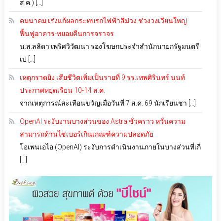
ส.ค.) […]
คมนาคม เร่งแก้ผลกระทบรถไฟฟ้าสีม่วง ช่วงวงเวียนใหญ่
ฟื้นฟูอาคาร-ทยอยคืนการจราจร
น.ส.ลลิดา เพริศวิวัฒนา รองโฆษกประจำสำนักนายกรัฐมนตรี
เป […]
เหตุกราดยิง เสียชีวิตเพิ่มเป็นรายที่ 9 รร.เทพศิรินทร์ นนท์
ประกาศหยุดเรียน 10-14 ส.ค.
จากเหตุการณ์สะเทือนขวัญเมื่อวันที่ 7 ส.ค. 69 นักเรียนชา […]
OpenAI ระงับงานบางส่วนของ Astra ชั่วคราว หวั่นความ
สามารถด้านไซเบอร์เกินเกณฑ์ความปลอดภัย
โอเพนเอไอ (OpenAI) ระงับการดำเนินงานภายในบางส่วนที่เกี่
[…]