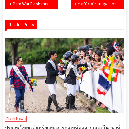
แนะแนว
Para War Elephants Reclaim the Throne: 7 -Man Football Team Shows Ultimate Fighting Spirit
แชมป์โลกไม่สะดุด! แวว สายสุนีย์ เหมาทองในบ้าน สง่างามสมบัลลังก์
เรื่อง
Related Posts
Flash News
ประเทศไทยคว้าเหรียญทองประเภททีมและบุคคล ในกีฬาขี่