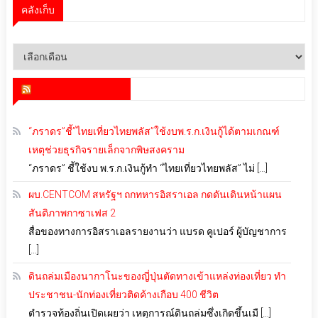
คลังเก็บ
คลัง
เก็บ
สำนักข่าว infoquest
“ภราดร”ชี้”ไทยเที่ยวไทยพลัส”ใช้งบพ.ร.ก.เงินกู้ได้ตามเกณฑ์
เหตุช่วยธุรกิจรายเล็กจากพิษสงคราม
“ภราดร” ชี้ใช้งบ พ.ร.ก.เงินกู้ทำ “ไทยเที่ยวไทยพลัส” ไม่ […]
ผบ.CENTCOM สหรัฐฯ ถกทหารอิสราเอล กดดันเดินหน้าแผน
สันติภาพกาซาเฟส 2
สื่อของทางการอิสราเอลรายงานว่า แบรด คูเปอร์ ผู้บัญชาการ
[…]
ดินถล่มเมืองนากาโนะของญี่ปุ่นตัดทางเข้าแหล่งท่องเที่ยว ทำ
ประชาชน-นักท่องเที่ยวติดค้างเกือบ 400 ชีวิต
ตำรวจท้องถิ่นเปิดเผยว่า เหตุการณ์ดินถล่มซึ่งเกิดขึ้นเมื […]