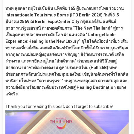
ททท.ลุยตลาดยุโรปเข้มข้น แท็กทีม 165 ผู้ประกอบการไทย ร่วมงาน
Internationale Tourismus Borse (ITB Berlin 2026) วันที่ 3-5
มีนาคม 2569 ณ Berlin ExpoCenter City กรุงเบอร์ลิน สหพันธ์
สาธารณรัฐเยอรมนี ถ่ายทอดศักยภาพ “The New Thailand” สู่การ
เป็นจุดหมายปลายทางระดับโลก ผ่านแนวคิด “Unforgettable
Experience:Healing is the New Luxury” ชูไฮไลต์เมืองน่าเที่ยว เส้น
ทางท่องเที่ยวยั่งยืน และผลิตภัณฑ์รักษ์โลก อีกทั้งได้รับพระกรุณาธิคุณ
จากทูลกระหม่อมหญิงอุบลรัตนราชกัญญา สิริวัฒนาพรรณวดี เสด็จ
ร่วมงาน และสาธิตเมนูไทย “ส้มตำถาด” ถ่ายทอดเสน่ห์วิถีไทยสู่
สายตานานาชาติอย่างงดงาม คูหาประเทศไทย (Hall 26B) ททท.
ถ่ายทอดภาพลักษณ์ประเทศไทยมุมมองใหม่ เชิญนักเดินทางทั่วโลกค้น
พบนิยามใหม่ของ “ความหรูหรา” บนฐานของคุณค่า ความสมดุล และ
ความยั่งยืน พร้อมยกระดับประเทศไทยสู่ Healing Destination อย่าง
แท้จริง
Thank you for reading this post, don't forget to subscribe!