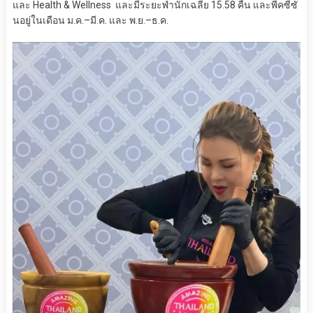
และ Health & Wellness และมีระยะพำนักเฉลี่ย 15.58 คืน และพีคซีซั่
นอยู่ในเดือน ม.ค.–มี.ค. และ พ.ย.–ธ.ค.