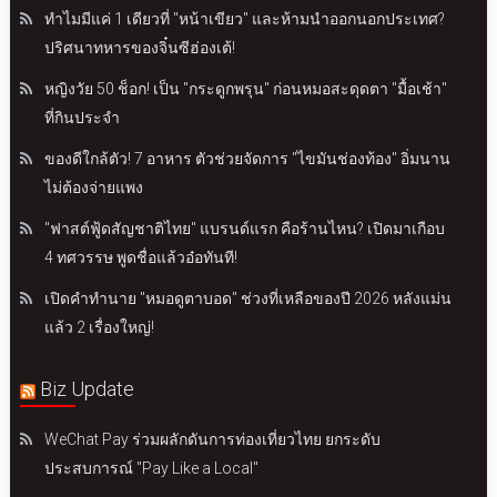
ทำไมมีแค่ 1 เดียวที่ "หน้าเขียว" และห้ามนำออกนอกประเทศ?
ปริศนาทหารของจิ๋นซีฮ่องเต้!
หญิงวัย 50 ช็อก! เป็น "กระดูกพรุน" ก่อนหมอสะดุดตา "มื้อเช้า"
ที่กินประจำ
ของดีใกล้ตัว! 7 อาหาร ตัวช่วยจัดการ "ไขมันช่องท้อง" อิ่มนาน
ไม่ต้องจ่ายแพง
"ฟาสต์ฟู้ดสัญชาติไทย" แบรนด์แรก คือร้านไหน? เปิดมาเกือบ
4 ทศวรรษ พูดชื่อแล้วอ๋อทันที!
เปิดคำทำนาย "หมอดูตาบอด" ช่วงที่เหลือของปี 2026 หลังแม่น
แล้ว 2 เรื่องใหญ่!
Biz Update
WeChat Pay ร่วมผลักดันการท่องเที่ยวไทย ยกระดับ
ประสบการณ์ "Pay Like a Local"