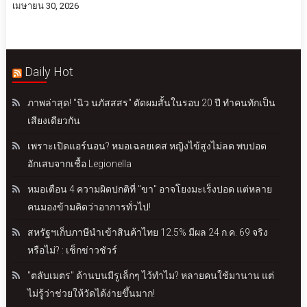
เมษายน 30, 2026
Daily Hot
ภาพล่าสุด! "นิว นภัสสสร" ตัดผมสั้นในรอบ 20 ปี ทำคนทักเป็น
เสียงเดียวกัน
เพราะเปิดแอร์นอน? หมอเฉลยเคส หญิงไข้สูงไม่ลด พบปอด
อักเสบจากเชื้อ Legionella
หมอเตือน 4 ความผิดปกติที่ "ขา" อาจโยงมะเร็งปอด แต่หลาย
คนมองข้ามคิดว่าอาการทั่วไป!
สหรัฐฯเก็บภาษีนำเข้าสินค้าไทย 12.5% มีผล 24 ก.ค. 69 จริง
หรือไม่? : เช็กข่าวชัวร์
"ตลับเมตร" ด้านบนมีรูเล็กๆ ไว้ทำไม? หลายคนใช้มานาน แต่
ไม่รู้ว่าช่วยให้วัดได้ง่ายขึ้นมาก!