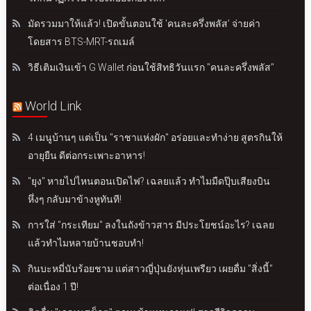
มัดรวมมาให้แล้ว! เปิดขั้นตอนใช้ 'คนละครึ่งพลัส' จ่ายค่า
โดยสาร BTS-MRT-รถเมล์
วิธีเติมเงินเข้า G Wallet ก่อนใช้สิทธิวันแรก "คนละครึ่งพลัส"
World Link
4 เมนูบ้านๆ แต่เป็น "ราชาแห่งผัก" อร่อยและทำง่าย สูตรกินให้
อายุยืน ดีต่อกระเพาะอาหาร!
"ยุง" หายไปไหนตอนเปิดไฟ? เฉลยแล้ว ทำไมมืดปุ๊บเสียงบิน
หึ่งๆ กลับมาข้างหูทันที!
การใส่ "กระเทียม" ลงในถังข้าวสาร มีประโยชน์อะไร? เฉลย
แล้วทำไมหลายบ้านชอบทำ!
กินบะหมี่นับร้อยชาม แต่สาวญี่ปุ่นยังหุ่นเพรียว เผยดื่ม "สิ่งนี้"
ต่อเนื่อง 1 ปี!