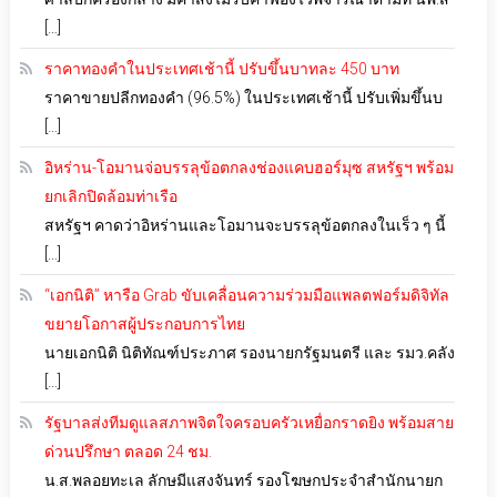
[…]
ราคาทองคำในประเทศเช้านี้ ปรับขึ้นบาทละ 450 บาท
ราคาขายปลีกทองคำ (96.5%) ในประเทศเช้านี้ ปรับเพิ่มขึ้นบ
[…]
อิหร่าน-โอมานจ่อบรรลุข้อตกลงช่องแคบฮอร์มุซ สหรัฐฯ พร้อม
ยกเลิกปิดล้อมท่าเรือ
สหรัฐฯ คาดว่าอิหร่านและโอมานจะบรรลุข้อตกลงในเร็ว ๆ นี้
[…]
“เอกนิติ” หารือ Grab ขับเคลื่อนความร่วมมือแพลตฟอร์มดิจิทัล
ขยายโอกาสผู้ประกอบการไทย
นายเอกนิติ นิติทัณฑ์ประภาศ รองนายกรัฐมนตรี และ รมว.คลัง
[…]
รัฐบาลส่งทีมดูแลสภาพจิตใจครอบครัวเหยื่อกราดยิง พร้อมสาย
ด่วนปรึกษา ตลอด 24 ชม.
น.ส.พลอยทะเล ลักษมีแสงจันทร์ รองโฆษกประจำสำนักนายก