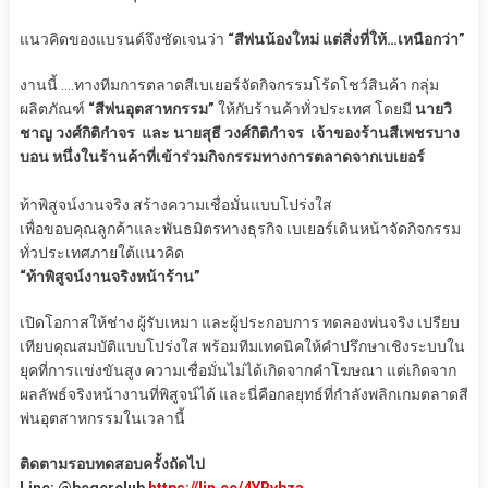
แนวคิดของแบรนด์จึงชัดเจนว่า
“สีพ่นน้องใหม่ แต่สิ่งที่ให้…เหนือกว่า”
งานนี้ ….ทางทีมการตลาดสีเบเยอร์จัดกิจกรรมโร้ดโชว์สินค้า กลุ่ม
ผลิตภัณฑ์
“สีพ่นอุตสาหกรรม”
ให้กับร้านค้าทั่วประเทศ โดยมี
นายวิ
ชาญ วงศ์กิติกำจร และ นายสุธี วงศ์กิติกำจร เจ้าของร้านสีเพชรบาง
บอน หนึ่งในร้านค้าที่เข้าร่วมกิจกรรมทางการตลาดจากเบเยอร์
ท้าพิสูจน์งานจริง สร้างความเชื่อมั่นแบบโปร่งใส
เพื่อขอบคุณลูกค้าและพันธมิตรทางธุรกิจ เบเยอร์เดินหน้าจัดกิจกรรม
ทั่วประเทศภายใต้แนวคิด
“ท้าพิสูจน์งานจริงหน้าร้าน”
เปิดโอกาสให้ช่าง ผู้รับเหมา และผู้ประกอบการ ทดลองพ่นจริง เปรียบ
เทียบคุณสมบัติแบบโปร่งใส พร้อมทีมเทคนิคให้คำปรึกษาเชิงระบบใน
ยุคที่การแข่งขันสูง ความเชื่อมั่นไม่ได้เกิดจากคำโฆษณา แต่เกิดจาก
ผลลัพธ์จริงหน้างานที่พิสูจน์ได้ และนี่คือกลยุทธ์ที่กำลังพลิกเกมตลาดสี
พ่นอุตสาหกรรมในเวลานี้
ติดตามรอบทดสอบครั้งถัดไป