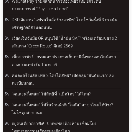
WeChat Pay ร่วมผลักดันการท่องเที่ยวไทย ยกระดับ
ประสบการณ์ "Pay Like a Local"
DBD จัดงาน "แฟรนไชส์สร้างอาชีพ" โรดโชว์ครั้งที่ 3 กระตุ้น
เศรษฐกิจอีสานตอนบน
เวียตเจ็ทจับมือ OR หนุนใช้ “น้ำมัน SAF” พร้อมเตรียมขยาย 2
เส้นทาง “Green Route” ดีเดย์ 2569
เช็กข่าวชัวร์ : กรมศุลฯ ประกาศเก็บภาษีสั่งของออนไลน์จาก
ต่างประเทศ เริ่ม 1 ม.ค. 69
คนละครึ่งพลัส เฟส 2 ใครได้สิทธิ? เปิดกลุ่ม "อันดับแรก" ลง
ทะเบียนก่อน
"คนละครึ่งพลัส" ใช้สิทธิที่ "แม็คโคร" ได้ไหม?
"คนละครึ่งพลัส" ใช้ในร้านค้าที่ "โลตัส" สาขาไหนได้บ้าง?
ไม่ใช่ทุกสาขานะ
อยู่คนเดียวอย่าฟัง! 10 บทเพลงต้องห้าม เชื่อมโยง
โศกนาฏกรรม-เรื่องสยองก้องโลก