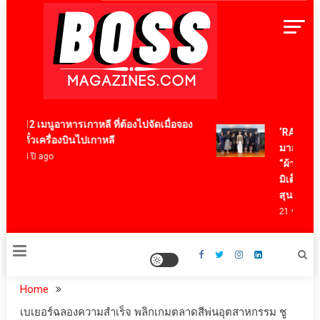
Skip
to
content
BossMagazinesThailand
12 เมนูอาหารเกาหลี ที่ต้องไปจัดเมื่อจอง
‘RAKSAPHAN
ตั๋วเครื่องบินไปเกาหลี
มาสเตอร์พีซ
4 ปี ago
“ผ้าลายน้ำไ
มิเต็ด ถ่ายทอ
สุนทรียภาพ
21 ชั่วโมง ag
Home
เบเยอร์ฉลองความสำเร็จ พลิกเกมตลาดสีพ่นอุตสาหกรรม ชู