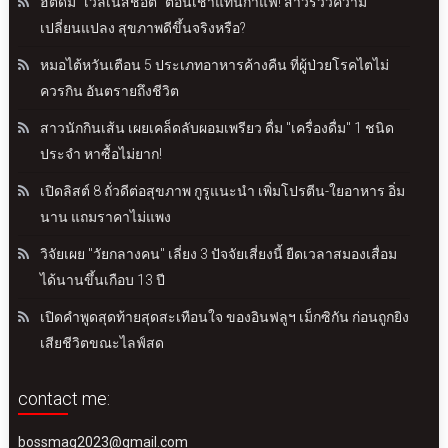
ฮิตดื่ม "เวลเนสช็อต" ตอนเช้าแทนกาแฟ! สาวรีวิวความ
เปลี่ยนแปลง สุขภาพดีขึ้นจริงหรือ?
หมอไต้หวันเตือน 5 ประเภทอาหารค้างคืน ที่ผู้ป่วยโรคไตไม่
ควรกิน อันตรายถึงชีวิต
สาวนักกินเส้น เผยเคล็ดลับผอมเพรียว ดื่ม "เครื่องดื่ม" 1 ชนิด
ประจำ หาซื้อไม่ยาก!
เปิดลิสต์ 8 ถั่วดีต่อสุขภาพ กูรูแนะนำ เพิ่มโปรตีน-ใยอาหาร อิ่ม
นาน แถมราคาไม่แพง
วิจัยเผย "วัยกลางคน" เลี่ยง 3 ปัจจัยเสี่ยงนี้ ยืดเวลาสมองเสื่อม
ได้นานขึ้นเกือบ 13 ปี
เปิดคำพูดสุดท้ายสุดสะเทือนใจ ของอินฟลูฯ เม็กซิกัน ก่อนถูกยิง
เสียชีวิตขณะไลฟ์สด
contact me:
bossmag2023@gmail.com