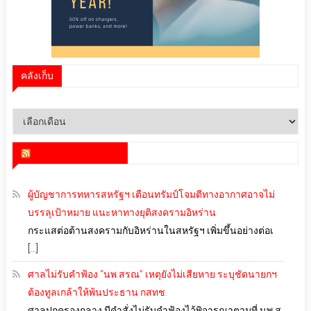
คลังเก็บ
คลัง
เก็บ
สำนักข่าว infoquest
ผู้บัญชาการทหารสหรัฐฯ เตือนทรัมป์โจมตีทางอากาศอาจไม่
บรรลุเป้าหมาย แนะหาทางยุติสงครามอิหร่าน
กระแสต่อต้านสงครามกับอิหร่านในสหรัฐฯ เพิ่มขึ้นอย่างต่อเ
[…]
ศาลไม่รับคำฟ้อง “นพ.สรณ” เหตุยังไม่เสียหาย ระบุชัดนายกฯ
ต้องทูลเกล้าให้พ้นประธาน กสทช.
ศาลปกครองกลาง มีคำสั่งไม่รับคำฟ้องไว้พิจารณาตามที่ นพ.ส