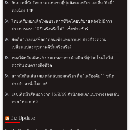
กินบะหมี่นับร้อยชาม แต่สาวญี่ปุ่นยังหุ่นเพรียว เผยดื่ม "สิ่งนี้"
ต่อเนื่อง 1 ปี!
ไทยเตรียมยกเลิกโทษประหารชีวิตโดยปริยาย หลังไม่มีการ
ประหารครบ 10 ปี จริงหรือไม่? : เช็กข่าวชัวร์
ฮิตดื่ม "เวลเนสช็อต" ตอนเช้าแทนกาแฟ! สาวรีวิวความ
เปลี่ยนแปลง สุขภาพดีขึ้นจริงหรือ?
หมอไต้หวันเตือน 5 ประเภทอาหารค้างคืน ที่ผู้ป่วยโรคไตไม่
ควรกิน อันตรายถึงชีวิต
สาวนักกินเส้น เผยเคล็ดลับผอมเพรียว ดื่ม "เครื่องดื่ม" 1 ชนิด
ประจำ หาซื้อไม่ยาก!
เลขเด็ดม้าสีหมอก งวด 16/8/69 สำนักดังแจกแนวทาง เลขเด่น
หวย 16 ส.ค. 69
Biz Update