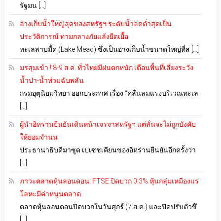
รัฐมน […]
อ่างเก็บน้ำใหญ่สุดของสหรัฐฯ ระดับน้ำลดต่ำสุดเป็น
ประวัติการณ์ ท่ามกลางภัยแล้งยืดเยื้อ
ทะเลสาบมี้ด (Lake Mead) ซึ่งเป็นอ่างเก็บน้ำขนาดใหญ่ที่ส […]
มรสุมเข้า!! 8-9 ส.ค. ทั่วไทยมีฝนตกหนัก เตือนพื้นที่เสี่ยงระวัง
น้ำป่า-น้ำท่วมฉับพลัน
กรมอุตุนิยมวิทยา ออกประกาศ เรื่อง “คลื่นลมแรงบริเวณทะเล
[…]
ผู้นำอิหร่านยืนยันเดินหน้าเจรจาสหรัฐฯ แต่ลั่นจะไม่ถูกบังคับ
ให้ยอมจำนน
ประธานาธิบดีมาซูด เปเซชเคียนของอิหร่านยืนยันอีกครั้งว่า
[…]
ภาวะตลาดหุ้นลอนดอน: FTSE ปิดบวก 0.3% หุ้นกลุ่มเหมืองแร่
โลหะมีค่าหนุนตลาด
ตลาดหุ้นลอนดอนปิดบวกในวันศุกร์ (7 ส.ค.) และปิดปรับตัวขึ
[…]