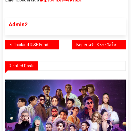
Line: @begerclub
https://lin.ee/4YRvbza
Admin2
แนะแนว
Thailand RISE Fund : รีแบรนด์กองทุนวิจัยไทย ปลดล็อกงานวิชาการสู่ “เศรษฐกิจนวัตกรรม”
Beger คว้า 3 รางวัลใหญ่จาก Future Trends Awards ต่อเนื่องเป็นปีที่ 2 ตอกย้ำแบรนด์อันดับ 1 ด้านเทคโนโลยีสีที่สร้าง Impact ต่อผู้ใช้งานและสังคมอย่างยั่งยืน
เรื่อง
Related Posts