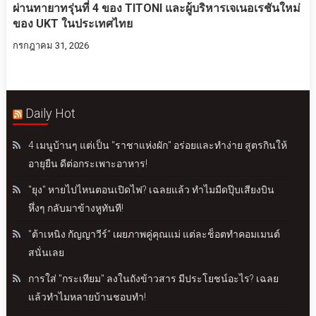
ผ่านทายาทรุ่นที่ 4 ของ TITONI และผู้บริหารเจเนอเรชันใหม่
ของ UKT ในประเทศไทย
กรกฎาคม 31, 2026
Daily Hot
4 เมนูบ้านๆ แต่เป็น "ราชาแห่งผัก" อร่อยและทำง่าย สูตรกินให้
อายุยืน ดีต่อกระเพาะอาหาร!
"ยุง" หายไปไหนตอนเปิดไฟ? เฉลยแล้ว ทำไมมืดปุ๊บเสียงบิน
หึ่งๆ กลับมาข้างหูทันที!
"ต้าเหนิง กัญญาวีร์" เผยภาพคู่คุณแม่ แต่ละช็อตทำคอมเมนต์
สนั่นเลย
การใส่ "กระเทียม" ลงในถังข้าวสาร มีประโยชน์อะไร? เฉลย
แล้วทำไมหลายบ้านชอบทำ!