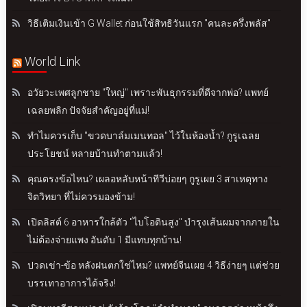
วิธีเติมเงินเข้า G Wallet ก่อนใช้สิทธิวันแรก "คนละครึ่งพลัส"
World Link
อวัยวะเพศลูกชาย "ใหญ่" เพราะพันธุกรรมที่ดีจากพ่อ? แพทย์
เฉลยพลิก ปัจจัยสำคัญอยู่ที่แม่!
ทำไมควรเก็บ "ขวดบาล์มเมนทอล" ไว้ในห้องน้ำ? กูรูเฉลย
ประโยชน์ หลายบ้านทำตามแล้ว!
คุณตรงข้อไหน? เผลอหลับหน้าทีวีบ่อยๆ กูรูเผย 3 สาเหตุทาง
จิตวิทยา ที่ไม่ควรมองข้าม!
เปิดลิสต์ 6 อาหารใกล้ตัว "ไบโอตินสูง" บำรุงเส้นผมจากภายใน
ไม่ต้องจ่ายแพง อันดับ 1 มีแทบทุกบ้าน!
ปวดเข่า-ข้อ หลังฝนตกใช่ไหม? แพทย์จีนเผย 4 วิธีง่ายๆ แต่ช่วย
บรรเทาอาการได้จริง!