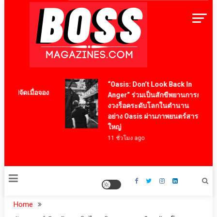
Skip
to
content
BossMagazinesThailand
“Oasis: Don’t Look Back In
งไปจัดเมื่อจอง
Anger” ร่วมเป็นสักขีพยานการกลับมาข
งวงร็อคระดับโลกในตำนาน
อย่าง Oasis ผ่านภาพยนตร์สารคดีสุดยิ่ง
ใหญ่
11 ชั่วโมง ago
Home