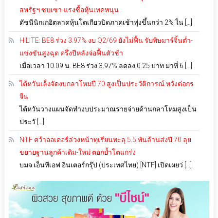
สหรัฐฯ ซบเซา-แรงซื้อหุ้นเทคหนุน
ดัชนีนิกเกอิตลาดหุ้นโตเกียวปิดภาคเช้าพุ่งขึ้นกว่า 2% ใน […]
HILITE: BE8 ร่วง 3.97% งบ Q2/69 ยังไม่ฟื้น รับพิษมาร์จิ้นต่ำ-
แข่งขันสูงฉุด ครึ่งปีหลังจ่อฟื้นตัวช้า
เมื่อเวลา 10.09 น. BE8 ร่วง 3.97% ลดลง 0.25 บาท มาที่ 6 […]
ไต้หวันเล็งจัดงบกลาโหมปี 70 สูงเป็นประวัติการณ์ หวังต่อกร
จีน
ไต้หวันวางแผนจัดทำงบประมาณรายจ่ายด้านกลาโหมสูงเป็น
ประวั […]
NTF คว้าออเดอร์ล่วงหน้าทุเรียนทะลุ 5.5 พันล้านส่งปี 70 ลุย
ขยายฐานลูกค้าเดิม-ใหม่ ตอกย้ำโตแกร่ง
บมจ.เอ็นทีเอฟ อินเตอร์กรุ๊ป (ประเทศไทย) [NTF] เปิดเผยว่ […]