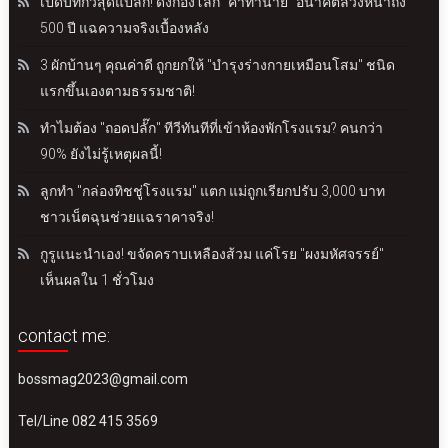
เปิดบทกวีสุดแปลก! ดังก้องโลก "คำทำนาย" อนาคตล่วงหน้าถึง
500 ปี แฉความจริงเบื้องหลัง
3 ผักบ้านๆ คุณค่าดี ถูกยกให้ "บำรุงร่างกายเหมือนโสม" ชนิด
แรกขึ้นเองตามธรรมชาติ!
ทำไมต้อง "ถอดปลั๊ก" ทีวีทันทีที่เข้าห้องพักโรงแรม? คนกว่า
90% ยังไม่รู้เหตุผลนี้!
ลูกทำ "กล่องทิชชู่โรงแรม" แตก แม่ถูกเรียกปรับ 3,000 บาท
ชาวเน็ตฉุนช่วยแฉราคาจริง!
กูรูแนะนำเอง! ขจัดคราบเหลืองส้วม แค่โรย "ผงมหัศจรรย์"
เห็นผลใน 1 ชั่วโมง
contact me:
bossmag2023@gmail.com
Tel/Line 082 415 3569