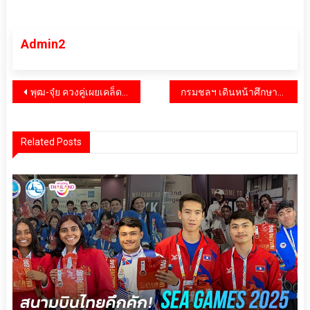
Admin2
แนะแนว
พุฒ-จุ๋ย ควงคู่เผยเคล็ดลับชีวิตสุดชิลล์ในงาน ‘LG AI Experience 2026: The Action of AI. The Freedom of You’
กรมชลฯ เดินหน้าศึกษาโครงการผันน้ำ “คลองพระสะทึง – คลองสียัด” เสริมศักยภาพน้ำต้นทุน รองรับการเติบโตพื้นที่ EEC ฉะเชิงเทรา อย่างยั่งยืน
เรื่อง
Related Posts