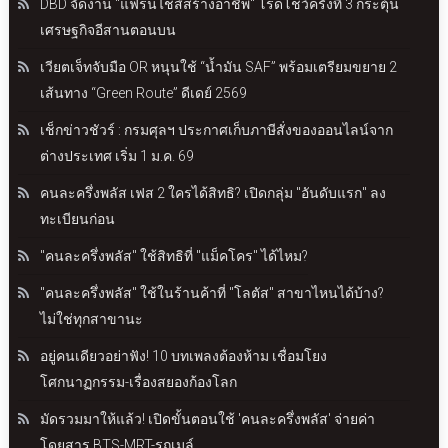
DBD จัดงาน "แฟรนไชส์สร้างอาชีพ" โรดโชว์ครั้งที่ 3 กระตุ้น
เศรษฐกิจอีสานตอนบน
เวียตเจ็ทจับมือ OR หนุนใช้ “น้ำมัน SAF” พร้อมเตรียมขยาย 2
เส้นทาง “Green Route” ดีเดย์ 2569
เช็กข่าวชัวร์ : กรมศุลฯ ประกาศเก็บภาษีสั่งของออนไลน์จาก
ต่างประเทศ เริ่ม 1 ม.ค. 69
คนละครึ่งพลัส เฟส 2 ใครได้สิทธิ? เปิดกลุ่ม "อันดับแรก" ลง
ทะเบียนก่อน
"คนละครึ่งพลัส" ใช้สิทธิที่ "แม็คโคร" ได้ไหม?
"คนละครึ่งพลัส" ใช้ในร้านค้าที่ "โลตัส" สาขาไหนได้บ้าง?
ไม่ใช่ทุกสาขานะ
อยู่คนเดียวอย่าฟัง! 10 บทเพลงต้องห้าม เชื่อมโยง
โศกนาฏกรรม-เรื่องสยองก้องโลก
มัดรวมมาให้แล้ว! เปิดขั้นตอนใช้ 'คนละครึ่งพลัส' จ่ายค่า
โดยสาร BTS-MRT-รถเมล์