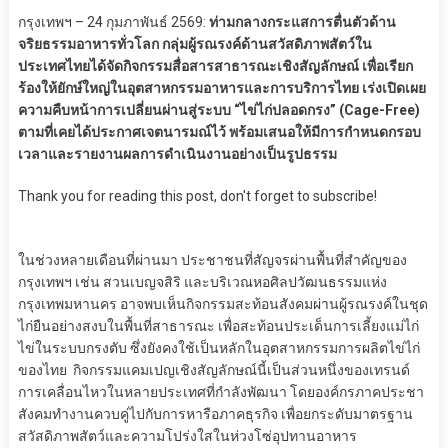
กรุงเทพฯ – 24 กุมภาพันธ์ 2569:
ท่ามกลางกระแสการตื่นตัวด้าน
จริยธรรมอาหารทั่วโลก กลุ่มผู้รณรงค์ด้านสวัสดิภาพสัตว์ใน
ประเทศไทยได้จัดกิจกรรมสื่อสารสาธารณะเชิงสัญลักษณ์ เพื่อเรียก
ร้องให้ยักษ์ใหญ่ในอุตสาหกรรมอาหารและการบริการไทย เร่งเปิดเผย
ความคืบหน้าการเปลี่ยนผ่านสู่ระบบ “ไข่ไก่ปลอดกรง” (Cage-Free)
ตามที่เคยได้ประกาศเจตนารมณ์ไว้ พร้อมเสนอให้มีการกำหนดกรอบ
เวลาและรายงานผลการดำเนินงานอย่างเป็นรูปธรรม
Thank you for reading this post, don't forget to subscribe!
ในช่วงหลายเดือนที่ผ่านมา ประชาชนที่สัญจรผ่านพื้นที่สำคัญของ
กรุงเทพฯ เช่น สวนเบญจสิริ และบริเวณหอศิลปวัฒนธรรมแห่ง
กรุงเทพมหานคร อาจพบเห็นกิจกรรมสะท้อนสังคมผ่านผู้รณรงค์ในชุด
ไก่ยืนอย่างสงบในพื้นที่สาธารณะ เพื่อสะท้อนประเด็นการเลี้ยงแม่ไก่
ไข่ในระบบกรงตับ ซึ่งยังคงใช้เป็นหลักในอุตสาหกรรมการผลิตไข่ไก่
ของไทย กิจกรรมแคมเปญเชิงสัญลักษณ์นี้เป็นส่วนหนึ่งของเทรนด์
การเคลื่อนไหวในหลายประเทศที่กำลังพัฒนา โดยองค์กรภาคประชา
สังคมทำงานควบคู่ไปกับการหารือภาคธุรกิจ เพื่อยกระดับมาตรฐาน
สวัสดิภาพสัตว์และความโปร่งใสในห่วงโซ่อุปทานอาหาร