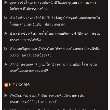
คุณตรงข้อไหน? เผลอหลับหน้าทีวีบ่อยๆ กูรูเผย 3 สาเหตุทาง
จิตวิทยา ที่ไม่ควรมองข้าม!
เปิดลิสต์ 6 อาหารใกล้ตัว "ไบโอตินสูง" บำรุงเส้นผมจากภายใน
ไม่ต้องจ่ายแพง อันดับ 1 มีแทบทุกบ้าน!
ปวดเข่า-ข้อ หลังฝนตกใช่ไหม? แพทย์จีนเผย 4 วิธีง่ายๆ แต่ช่วย
บรรเทาอาการได้จริง!
เปิดบทกวีสุดแปลก! ดังก้องโลก "คำทำนาย" อนาคตล่วงหน้าถึง
500 ปี แฉความจริงเบื้องหลัง
3 ผักบ้านๆ คุณค่าดี ถูกยกให้ "บำรุงร่างกายเหมือนโสม" ชนิด
แรกขึ้นเองตามธรรมชาติ!
Biz Update
WeChat Pay ร่วมผลักดันการท่องเที่ยวไทย ยกระดับ
ประสบการณ์ "Pay Like a Local"