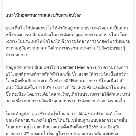
แนวโน้มอุตสาหกรรมและบริบทระดับโลก
ประเด็นไข่ไก่ปลอดกรงไม่ได้จำกัดอยู่เฉพาะประเทศไทย แต่เป็นส่วน
หนึ่งของการเปลี่ยนแปลงในการพัฒนาอุตสาหกรรมอาหารโลก โดย
เฉพาะในประเทศในซีกโลกใต้ ซึ่งการผลิตอาหารจากสัตว์ฟาร์มขยาย
ตัวควบคู่กับความคาดหวังด้านมาตรฐานและความรับผิดชอบของผู้
ประกอบการ
ข้อมูลวิจัยล่าสุดที่เผยแพร่โดย Sentient Media ระบุว่า ความต้องการ
บริโภคผลิตภัณฑ์จากสัตว์ทั่วโลกเพิ่มขึ้น ส่งผลให้การผลิตเนื้อสัตว์ทั่ว
โลกเพิ่มขึ้นเกือบสามเท่าในช่วง 50 ปีที่ผ่านมา การบริโภคเนื้อวัวมี
แนวโน้มเพิ่มขึ้นราว 80% ระหว่างปี 2553-2593 และมีแนวโน้มเพิ่ม
ขึ้นต่อเนื่อง โดยการเติบโตส่วนใหญ่เกิดในประเทศรายได้ต่ำและปาน
กลาง ซึ่งระบบการผลิตเชิงอุตสาหกรรมกำลังขยายตัวอย่างรวดเร็ว
ในระดับภูมิภาคเอเชียผลิตไข่ไก่มากกว่า 65% ของปริมาณทั่วโลก
ขณะที่หลายประเทศในยุโรปได้ปรับเปลี่ยนสู่ระบบปลอดกรงมากขึ้น
โดยสหภาพยุโรปยกเลิกกรงแบบดั้งเดิมตั้งแต่ปี 2555 และปัจจุบัน
มากกว่า 60% ของแม่ไก่ไข่อยู่ในระบบปลอดกรง สะท้อนทิศทาง