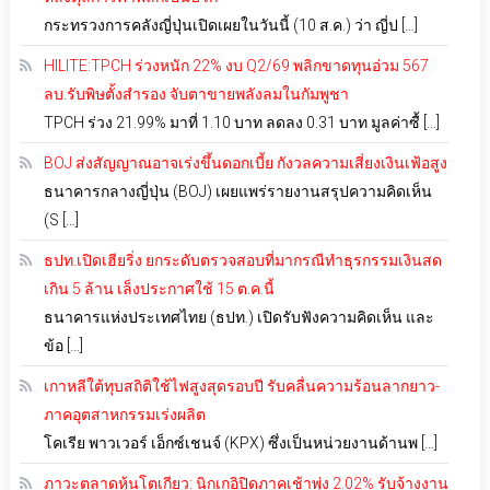
กระทรวงการคลังญี่ปุ่นเปิดเผยในวันนี้ (10 ส.ค.) ว่า ญี่ป […]
HILITE:TPCH ร่วงหนัก 22% งบ Q2/69 พลิกขาดทุนอ่วม 567
ลบ.รับพิษตั้งสำรอง จับตาขายพลังลมในกัมพูชา
TPCH ร่วง 21.99% มาที่ 1.10 บาท ลดลง 0.31 บาท มูลค่าซื้ […]
BOJ ส่งสัญญาณอาจเร่งขึ้นดอกเบี้ย กังวลความเสี่ยงเงินเฟ้อสูง
ธนาคารกลางญี่ปุ่น (BOJ) เผยแพร่รายงานสรุปความคิดเห็น
(S […]
ธปท.เปิดเฮียริ่ง ยกระดับตรวจสอบที่มากรณีทำธุรกรรมเงินสด
เกิน 5 ล้าน เล็งประกาศใช้ 15 ต.ค.นี้
ธนาคารแห่งประเทศไทย (ธปท.) เปิดรับฟังความคิดเห็น และ
ข้อ […]
เกาหลีใต้ทุบสถิติใช้ไฟสูงสุดรอบปี รับคลื่นความร้อนลากยาว-
ภาคอุตสาหกรรมเร่งผลิต
โคเรีย พาวเวอร์ เอ็กซ์เชนจ์ (KPX) ซึ่งเป็นหน่วยงานด้านพ […]
ภาวะตลาดหุ้นโตเกียว: นิกเกอิปิดภาคเช้าพุ่ง 2.02% รับจ้างงาน