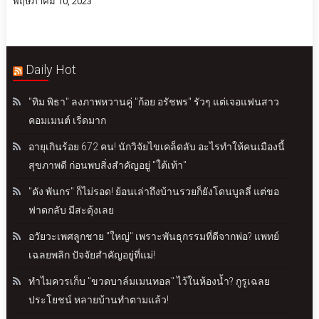
พฤษภาคม 10, 2023
Daily Hot
"ทิม พิธา" ลงภาพหวานคู่ "ก้อย อรัชพร" รัวๆ แต่เจอแฟนสาว
คอมเมนต์ เริ่ดมาก
อายุเกินร้อย 672 คน! นักวิจัยไขเคล็ดลับ อะไรทำให้คนเมืองนี้
สุขภาพดี ก่อนพบสิ่งสำคัญอยู่ "ใต้เท้า"
"ดัง พันกร" ก็ไม่รอด! ย้อนเล่าถึงบ้านรวยก็ยังโดนบูลลี่ แต่ขอ
ฟาดกลับ มีสะดุ้งเลย
อวัยวะเพศลูกชาย "ใหญ่" เพราะพันธุกรรมที่ดีจากพ่อ? แพทย์
เฉลยพลิก ปัจจัยสำคัญอยู่ที่แม่!
ทำไมควรเก็บ "ขวดบาล์มเมนทอล" ไว้ในห้องน้ำ? กูรูเฉลย
ประโยชน์ หลายบ้านทำตามแล้ว!