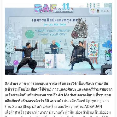
ศิลปาธร สาขาการออกแบบ การสาธิตและเวิร์กช็อปศิลปะร่วมสมัย
(เข้าร่วมโดยไม่เสียค่าใช้จ่าย) การแสดงศิลปะและดนตรีร่วมสมัยจาก
เครือข่ายศิลปินทั่วประเทศ รวมถึง Art Market ตลาดศิลปะที่รวบรวม
ผลิตภัณฑ์สร้างสรรค์กว่า 30 แบรนด์
เช่น ผลิตภัณฑ์ Upcycling จาก
ร้าน Scrap Shop ผลิตภัณฑ์เครื่องหอมไทยจากร้าน AOBAUAN
เสื้อผ้าสำเร็จรูปจากผ้าบาติก ผ้าปาแต๊ะ ผ้าพื้นเมือง ผ้าฝ้ายเข็นมือย้อม