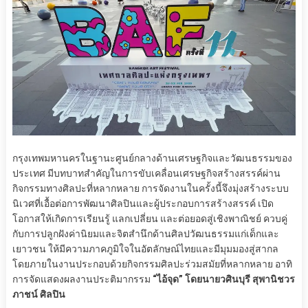
​กรุงเทพมหานครในฐานะศูนย์กลางด้านเศรษฐกิจและวัฒนธรรมของ
ประเทศ มีบทบาทสำคัญในการขับเคลื่อนเศรษฐกิจสร้างสรรค์ผ่าน
กิจกรรมทางศิลปะที่หลากหลาย การจัดงานในครั้งนี้จึงมุ่งสร้างระบบ
นิเวศที่เอื้อต่อการพัฒนาศิลปินและผู้ประกอบการสร้างสรรค์ เปิด
โอกาสให้เกิดการเรียนรู้ แลกเปลี่ยน และต่อยอดสู่เชิงพาณิชย์ ควบคู่
กับการปลูกฝังค่านิยมและจิตสำนึกด้านศิลปวัฒนธรรมแก่เด็กและ
เยาวชน ให้มีความภาคภูมิใจในอัตลักษณ์ไทยและมีมุมมองสู่สากล
โดยภายในงานประกอบด้วยกิจกรรมศิลปะร่วมสมัยที่หลากหลาย อาทิ
การจัดแสดงผลงานประติมากรรม
“ไอ้จุด” โดยนายวศินบุรี สุพานิชวร
ภาชน์ ศิลปิน