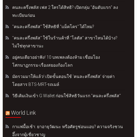
คนละครึ่งพลัส เฟส 2 ใครได้สิทธิ? เปิดกลุ่ม "อันดับแรก" ลง
ทะเบียนก่อน
"คนละครึ่งพลัส" ใช้สิทธิที่ "แม็คโคร" ได้ไหม?
"คนละครึ่งพลัส" ใช้ในร้านค้าที่ "โลตัส" สาขาไหนได้บ้าง?
ไม่ใช่ทุกสาขานะ
อยู่คนเดียวอย่าฟัง! 10 บทเพลงต้องห้าม เชื่อมโยง
โศกนาฏกรรม-เรื่องสยองก้องโลก
มัดรวมมาให้แล้ว! เปิดขั้นตอนใช้ 'คนละครึ่งพลัส' จ่ายค่า
โดยสาร BTS-MRT-รถเมล์
วิธีเติมเงินเข้า G Wallet ก่อนใช้สิทธิวันแรก "คนละครึ่งพลัส"
World Link
กาแฟมื้อเช้า: ยาอายุวัฒนะ หรือศัตรูซ่อนแอบ? ความจริงชวน
อึ้งจากผู้เชี่ยวชาญ