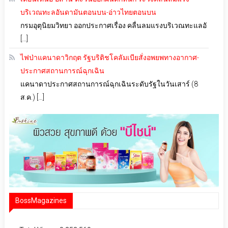
บริเวณทะลอันดามันตอนบน-อ่าวไทยตอนบน
กรมอุตุนิยมวิทยา ออกประกาศเรื่อง คลื่นลมแรงบริเวณทะแลอั
[…]
ไฟป่าแคนาดาวิกฤต รัฐบริติชโคลัมเบียสั่งอพยพทางอากาศ-
ประกาศสถานการณ์ฉุกเฉิน
แคนาดาประกาศสถานการณ์ฉุกเฉินระดับรัฐในวันเสาร์ (8
ส.ค.) […]
BossMagazines