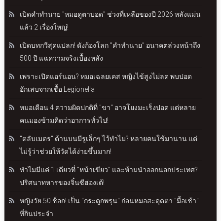
เปิดคำทำนาย "หมอดูตาบอด" ช่วงที่เหลือของปี 2026 หลังแม่น
แล้ว 2 เรื่องใหญ่!
เปิดบทกวีสุดแปลก! ดังก้องโลก "คำทำนาย" อนาคตล่วงหน้าถึง
500 ปี แฉความจริงเบื้องหลัง
เพราะเปิดแอร์นอน? หมอเฉลยเคส หญิงไข้สูงไม่ลด พบปอด
อักเสบจากเชื้อ Legionella
หมอเตือน 4 ความผิดปกติที่ "ขา" อาจโยงมะเร็งปอด แต่หลาย
คนมองข้ามคิดว่าอาการทั่วไป!
"ตลับเมตร" ด้านบนมีรูเล็กๆ ไว้ทำไม? หลายคนใช้มานาน แต่
ไม่รู้ว่าช่วยให้วัดได้ง่ายขึ้นมาก!
ทำไมมีแค่ 1 เดียวที่ "หน้าเขียว" และห้ามนำออกนอกประเทศ?
ปริศนาทหารของจิ๋นซีฮ่องเต้!
หญิงวัย 50 ช็อก! เป็น "กระดูกพรุน" ก่อนหมอสะดุดตา "มื้อเช้า"
ที่กินประจำ