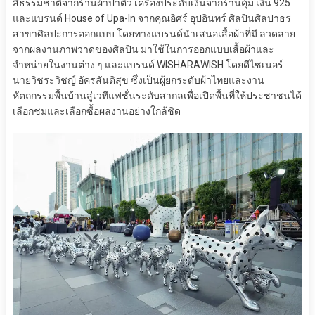
สีธรรมชาติจากร้านผ้าป่าติ้ว เครื่องประดับเงินจากร้านคุ้ม เงิน 925
และแบรนด์ House of Upa-In จากคุณอิศร์ อุปอินทร์ ศิลปินศิลปาธร
สาขาศิลปะการออกแบบ โดยทางแบรนด์นำเสนอเสื้อผ้าที่มี ลวดลาย
จากผลงานภาพวาดของศิลปิน มาใช้ในการออกแบบเสื้อผ้าและ
จำหน่ายในงานต่าง ๆ และแบรนด์ WISHARAWISH โดยดีไซเนอร์
นายวิชระวิชญ์ อัครสันติสุข ซึ่งเป็นผู้ยกระดับผ้าไทยและงาน
หัตถกรรมพื้นบ้านสู่เวทีแฟชั่นระดับสากลเพื่อเปิดพื้นที่ให้ประชาชนได้
เลือกชมและเลือกซื้อผลงานอย่างใกล้ชิด