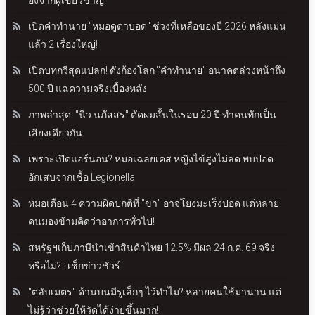
เปิดคำทำนาย "หมอดูตาบอด" ช่วงที่เหลือของปี 2026 หลังแม่น
แล้ว 2 เรื่องใหญ่!
เปิดบทกวีสุดแปลก! ดังก้องโลก "คำทำนาย" อนาคตล่วงหน้าถึง
500 ปี แฉความจริงเบื้องหลัง
ภาพล่าสุด! "นิว นภัสสร" ตัดผมสั้นในรอบ 20 ปี ทำคนทักเป็น
เสียงเดียวกัน
เพราะเปิดแอร์นอน? หมอเฉลยเคส หญิงไข้สูงไม่ลด พบปอด
อักเสบจากเชื้อ Legionella
หมอเตือน 4 ความผิดปกติที่ "ขา" อาจโยงมะเร็งปอด แต่หลาย
คนมองข้ามคิดว่าอาการทั่วไป!
สหรัฐฯเก็บภาษีนำเข้าสินค้าไทย 12.5% มีผล 24 ก.ค. 69 จริง
หรือไม่? : เช็กข่าวชัวร์
"ตลับเมตร" ด้านบนมีรูเล็กๆ ไว้ทำไม? หลายคนใช้มานาน แต่
ไม่รู้ว่าช่วยให้วัดได้ง่ายขึ้นมาก!