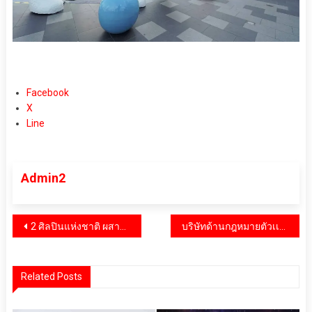
Facebook
X
Line
Admin2
แนะแนว
2 ศิลปินแห่งชาติ ผสานพลังศิลปินชั้นนำไทย สร้างสรรค์นิทรรศการศิลปกรรมทรงคุณค่า “น้อมรำลึกในพระมหากรุณาธิคุณ แห่งสมเด็จพระบรมราชชนนีพันปีหลวง”
บริษัทด้านกฎหมายตัวเเทน “ยิม เลียก” แถลงการณ์ชี้แจง ข้อเท็จจริงกรณีข้อกล่าวหาต่อครอบครัว “ยิมจ์” และการคุ้มครองสิทธิผู้เยาว์
เรื่อง
Related Posts