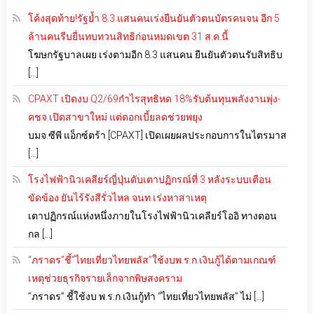
โค้งสุดท้าย!รัฐย้ำ 8.3 แสนคนเร่งยืนยันตัวตนบัตรคนจน อีก 5
ล้านคนรีบยื่นทบทวนสิทธิก่อนหมดเขต 31 ส.ค.นี้
โฆษกรัฐบาลเผย เร่งตามอีก 8.3 แสนคน ยืนยันตัวตนรับสิทธิบ
[…]
CPAXT เปิดงบ Q2/69กำไรสุทธิหด 18%รับต้นทุนพลังงานพุ่ง-
คชจ.เปิดสาขาใหม่ แต่ดอกเบี้ยลดช่วยพยุง
บมจ.ซีพี แอ็กซ์ตร้า [CPAXT] เปิดเผยผลประกอบการในไตรมาส
[…]
โรงไฟฟ้านิวเคลียร์ญี่ปุ่นดับเตาปฏิกรณ์ที่ 3 หลังระบบเตือน
ขัดข้อง ยันไร้รังสีรั่วไหล จนท.เร่งหาสาเหตุ
เตาปฏิกรณ์แห่งหนึ่งภายในโรงไฟฟ้านิวเคลียร์โออิ ทางตอน
กล […]
“ภราดร”ชี้”ไทยเที่ยวไทยพลัส”ใช้งบพ.ร.ก.เงินกู้ได้ตามเกณฑ์
เหตุช่วยธุรกิจรายเล็กจากพิษสงคราม
“ภราดร” ชี้ใช้งบ พ.ร.ก.เงินกู้ทำ “ไทยเที่ยวไทยพลัส” ไม่ […]