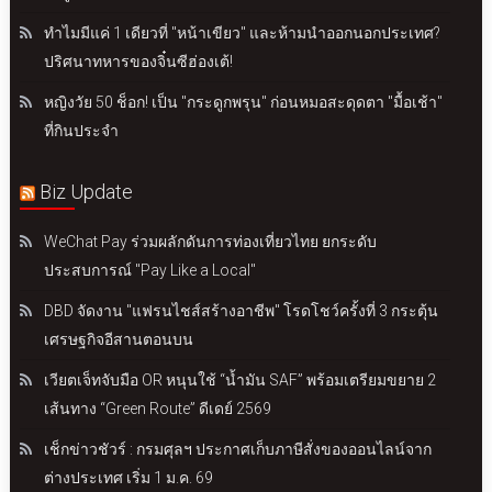
ทำไมมีแค่ 1 เดียวที่ "หน้าเขียว" และห้ามนำออกนอกประเทศ?
ปริศนาทหารของจิ๋นซีฮ่องเต้!
หญิงวัย 50 ช็อก! เป็น "กระดูกพรุน" ก่อนหมอสะดุดตา "มื้อเช้า"
ที่กินประจำ
Biz Update
WeChat Pay ร่วมผลักดันการท่องเที่ยวไทย ยกระดับ
ประสบการณ์ "Pay Like a Local"
DBD จัดงาน "แฟรนไชส์สร้างอาชีพ" โรดโชว์ครั้งที่ 3 กระตุ้น
เศรษฐกิจอีสานตอนบน
เวียตเจ็ทจับมือ OR หนุนใช้ “น้ำมัน SAF” พร้อมเตรียมขยาย 2
เส้นทาง “Green Route” ดีเดย์ 2569
เช็กข่าวชัวร์ : กรมศุลฯ ประกาศเก็บภาษีสั่งของออนไลน์จาก
ต่างประเทศ เริ่ม 1 ม.ค. 69