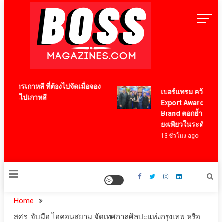
Skip
to
content
BossMagazinesThailand
หารเกาหลี ที่ต้องไปจัดเมื่อจอง
เบอร์แทรม คว้ารางวัล 
องบินไปเกาหลี
Export Award 2026 สา
Brand ตอกย้ำความสำเร
ยงเพียวในระดับสากล
13 ชั่วโมง ago
Home
สศร. จับมือ ไอคอนสยาม จัดเทศกาลศิลปะแห่งกรุงเทพ หรือ