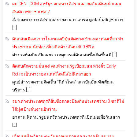
ผบ.CENTCOM สหรัฐฯ ถกทหารอิสราเอล กดดันเดินหน้าแผน
สันติภาพกาซาเฟส 2
สื่อของทางการอิสราเอลรายงานว่า แบรด คูเปอร์ ผู้บัญชาการ
[…]
ดินถล่มเมืองนากาโนะของญี่ปุ่นตัดทางเข้าแหล่งท่องเที่ยว ทำ
ประชาชน-นักท่องเที่ยวติดค้างเกือบ 400 ชีวิต
ตำรวจท้องถิ่นเปิดเผยว่า เหตุการณ์ดินถล่มซึ่งเกิดขึ้นเมื […]
ติดกับดักความมั่นคง! คนทำงานรัฐเบื่อสะสม หวังตั๋ว Early
Retire เป็นทางรอด แต่ครึ่งหนึ่งไม่คิดลาออก
ศูนย์สำรวจความคิดเห็น “นิด้าโพล” สถาบันบัณฑิตพัฒน
บริหาร […]
รมว.ต่างประเทศตุรกียันข้อตกลงป้องกันประเทศร่วม 3 ชาติไม่
ได้มุ่งเป้าเล่นงานอิหร่าน
ฮาคาน ฟิดาน รัฐมนตรีต่างประเทศตุรกี เปิดเผยเมื่อวันเสาร
[…]
เตือนเหนือ-อีสาน-ตะวันออกฝนตกหนัก ระวังคลื่นลมแรง