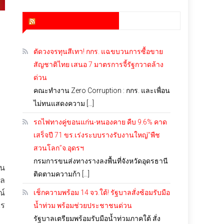
สำนักข่าว infoquest
ตัดวงจรทุนสีเทา! กกร. แฉขบวนการซื้อขาย
สัญชาติไทย เสนอ 7 มาตรการจี้รัฐกวาดล้าง
ด่วน
คณะทำงาน Zero Corruption : กกร. และเพื่อน
ไม่ทนแสดงความ […]
รถไฟทางคู่ขอนแก่น-หนองคาย คืบ 9.6% คาด
เสร็จปี 71 ขร.เร่งระบบรางรับงานใหญ่”พืช
สวนโลก”จ.อุดรฯ
กรมการขนส่งทางรางลงพื้นที่จังหวัดอุดรธานี
ใน
ติดตามความก้า […]
าล
ณ์
เช็กความพร้อม 14 จว.ใต้! รัฐบาลสั่งซ้อมรับมือ
ไร
น้ำท่วม พร้อมช่วยประชาชนด่วน
รัฐบาลเตรียมพร้อมรับมือน้ำท่วมภาคใต้ สั่ง