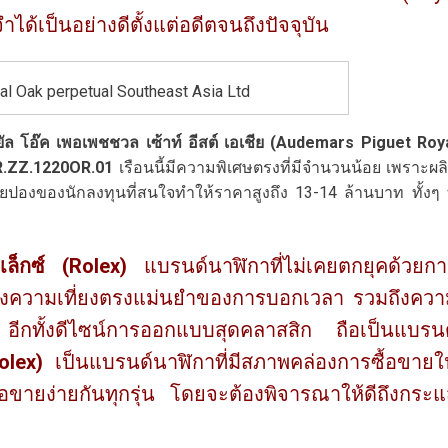
ได้เป็นอย่างดีตั้งแต่อดีตจนถึงปัจจุบัน
l Oak perpetual Southeast Asia Ltd
ัล โอ๊ค เพอเพชชวล เซ้าท์ อีสต์ เอเชีย (
Audemars Piguet Roy
OR.ZZ.1220OR.01
เรือนนี้มีความพิเศษตรงที่มีจำนวนน้อย เพราะผล
มายปองของนักลงทุนที่สนใจทำให้ราคาสูงถึง 13-14 ล้านบาท ทั้งๆ ท
เล็กซ์ (
Rolex)
แบรนด์นาฬิกาที่ไม่เคยตกยุคด้วยก
ทั้งความเที่ยงตรงแม่นยำของการบอกเวลา รวมถึงคว
อีกทั้งดีไซน์การออกแบบสุดคลาสสิก ถือเป็นแบรน
olex)
เป็นแบรนด์นาฬิกาที่มีสภาพคล่องการซื้อขาย
้อขายง่ายกันทุกรุ่น โดยจะต้องพิจารณาให้ดีถึงกระ