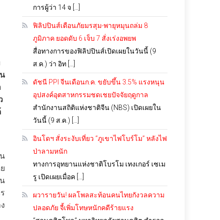
การผู้ว่า 14 จ […]
ฟิลิปปินส์เตือนภัยมรสุม-พายุหมุนถล่ม 8
ภูมิภาค ยอดดับ 6 เจ็บ 7 สั่งเร่งอพยพ
สื่อทางการของฟิลิปปินส์เปิดเผยในวันนี้ (9
ท
ส.ค.) ว่า อิท […]
ุน
ดัชนี PPI จีนเดือนก.ค. ขยับขึ้น 3.5% แรงหนุน
า
อุปสงค์อุตสาหกรรมชดเชยปัจจัยฤดูกาล
ว
สำนักงานสถิติแห่งชาติจีน (NBS) เปิดเผยใน
้
วันนี้ (9 ส.ค.) […]
อินโดฯ สั่งระงับเที่ยว “ภูเขาไฟโบร์โม” หลังไฟ
ป่าลามหนัก
ุน
ทางการอุทยานแห่งชาติโบรโม เทงเกอร์ เซเม
ดย
รู เปิดเผยเมื่อค […]
็น
ไร
ผวารายวัน! ผลโพลสะท้อนคนไทยกังวลความ
าง
ปลอดภัย จี้เพิ่มโทษหนักคดีร้ายแรง