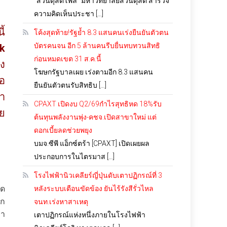
“สวนดุสิตโพล” มหาวิทยาลัยสวนดุสิต สำรวจ
ความคิดเห็นประชา […]
ี้
โค้งสุดท้าย!รัฐย้ำ 8.3 แสนคนเร่งยืนยันตัวตน
บัตรคนจน อีก 5 ล้านคนรีบยื่นทบทวนสิทธิ
k
ก่อนหมดเขต 31 ส.ค.นี้
ัง
โฆษกรัฐบาลเผย เร่งตามอีก 8.3 แสนคน
อ
ยืนยันตัวตนรับสิทธิบ […]
่า
CPAXT เปิดงบ Q2/69กำไรสุทธิหด 18%รับ
ดย
ต้นทุนพลังงานพุ่ง-คชจ.เปิดสาขาใหม่ แต่
ดอกเบี้ยลดช่วยพยุง
บมจ.ซีพี แอ็กซ์ตร้า [CPAXT] เปิดเผยผล
ประกอบการในไตรมาส […]
โรงไฟฟ้านิวเคลียร์ญี่ปุ่นดับเตาปฏิกรณ์ที่ 3
อด
หลังระบบเตือนขัดข้อง ยันไร้รังสีรั่วไหล
ิก
จนท.เร่งหาสาเหตุ
คา
เตาปฏิกรณ์แห่งหนึ่งภายในโรงไฟฟ้า