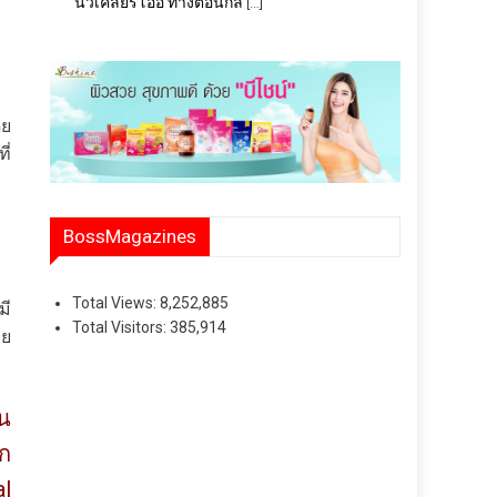
นิวเคลียร์โออิ ทางตอนกล […]
ดย
ี่
BossMagazines
Total Views:
8,252,885
มี
Total Visitors:
385,914
วย
้น
าก
al