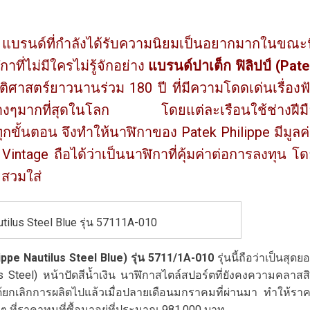
บรนด์ที่กำลังได้รับความนิยมเป็นอยากมากในขณะน
ที่ไม่มีใครไม่รู้จักอย่าง
แบรนด์ปาเต็ก ฟิลิปป์
(
Pate
ัติศาสตร์ยาวนานร่วม 180 ปี ที่มีความโดดเด่นเรื่องฟ
ต่างๆมากที่สุดในโลก โดยแต่ละเรือนใช้ช่างฝีมื
นทุกขั้นตอน จึงทำให้นาฬิกาของ Patek Philippe มีมูลค
ะ Vintage ถือได้ว่าเป็นนาฬิกาที่คุ้มค่าต่อการลงทุน โ
ยสวมใส่
tilus Steel Blue รุ่น 57111A-010
ippe Nautilus Steel Blue
) รุ่น
5711/1A-010
รุ่นนี้ถือว่าเป็นสุดย
s Steel) หน้าปัดสีน้ำเงิน นาฬิกาสไตล์สปอร์ตที่ยังคงความคลาสส
ี้ได้ยกเลิกการผลิตไปแล้วเมื่อปลายเดือนมกราคมที่ผ่านมา ทำให้รา
ั้งๆ ที่ราคาทุนที่ซื้อมาอยู่ที่ประมาณ 981,000 บาท