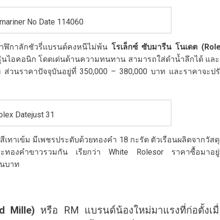
mariner No Date 114060
าฬิกาลักชัวรี่แบรนด์คงหนีไม่พ้น
โรเล็กซ์ ซับมารีน
โนเดต (
Rol
นรุ่นไอคอนิก โดดเด่นด้านความทนทาน สามารถใส่ดำน้ำลึกได้ และ
 ส่วนราคาปัจจุบันอยู่ที่ 350,000 – 380,000 บาท และราคาจะปร
olex Datejust 31
สีเทาเข้ม มีเพชรประดับด้วยทองคำ 18 กะรัต ตัวเรือนผลิตจากวัสดุท
ะทองคำขาวรวมกัน เรียกว่า White Rolesor ราคาซื้อมาอยู่ท
้านบาท
d Mille)
หรือ RM แบรนด์น้องใหม่มาแรงที่ก่อตั้งเมื