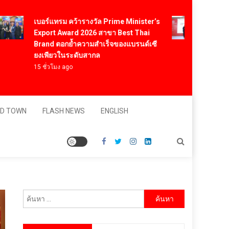
Vitafoo
เบอร์แทรม คว้ารางวัล Prime Minister’s
สารสกัด
Export Award 2026 สาขา Best Thai
สร้างมู
Brand ตอกย้ำความสำเร็จของแบรนด์เซี
โภชนาก
ยงเพียวในระดับสากล
ดอลลาร
15 ชั่วโมง ago
24 ชั่วโม
D TOWN
FLASH NEWS
ENGLISH
ค้นหา
สำหรับ: