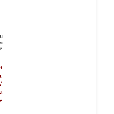
al
ิต
ี่
าร
าม
ด์
ใน
แส