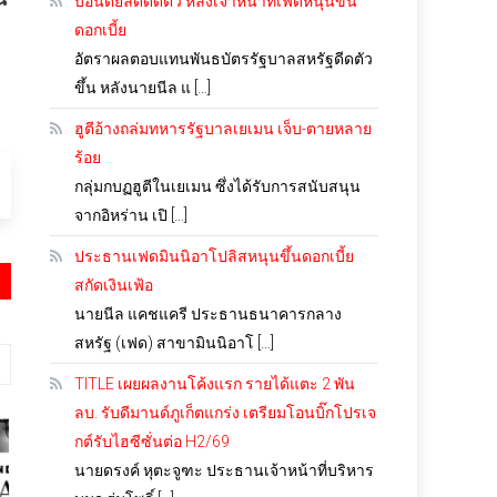
บอนด์ยีลด์ดีดตัว หลังเจ้าหน้าที่เฟดหนุนขึ้น
ดอกเบี้ย
อัตราผลตอบแทนพันธบัตรรัฐบาลสหรัฐดีดตัว
ขึ้น หลังนายนีล แ […]
ฮูตีอ้างถล่มทหารรัฐบาลเยเมน เจ็บ-ตายหลาย
ร้อย
กลุ่มกบฏฮูตีในเยเมน ซึ่งได้รับการสนับสนุน
จากอิหร่าน เปิ […]
ประธานเฟดมินนิอาโปลิสหนุนขึ้นดอกเบี้ย
สกัดเงินเฟ้อ
นายนีล แคชแครี ประธานธนาคารกลาง
สหรัฐ (เฟด) สาขามินนิอาโ […]
TITLE เผยผลงานโค้งแรก รายได้แตะ 2 พัน
ลบ. รับดีมานด์ภูเก็ตแกร่ง เตรียมโอนบิ๊กโปรเจ
กต์รับไฮซีซั่นต่อ H2/69
นายดรงค์ หุตะจูฑะ ประธานเจ้าหน้าที่บริหาร