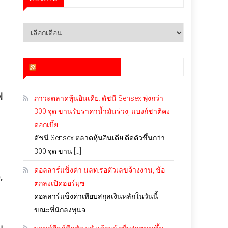
คลัง
เก็บ
สำนักข่าว infoquest
พ
ภาวะตลาดหุ้นอินเดีย: ดัชนี Sensex พุ่งกว่า
300 จุด ขานรับราคาน้ำมันร่วง, แบงก์ชาติคง
ดอกเบี้ย
ดัชนี Sensex ตลาดหุ้นอินเดีย ดีดตัวขึ้นกว่า
300 จุด ขาน […]
ดอลลาร์แข็งค่า นลท.รอตัวเลขจ้างงาน, ข้อ
,
ตกลงเปิดฮอร์มุซ
ดอลลาร์แข็งค่าเทียบสกุลเงินหลักในวันนี้
ขณะที่นักลงทุนจ […]
น