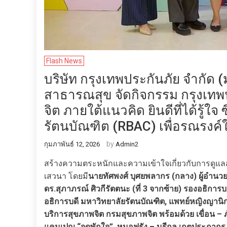
Flash News
บริษัท กรุงเทพประกันภัย จำกัด
สาธารณสุข จัดกิจกรรม กรุงเทพป
จิต ภายใต้แนวคิด ยินดีที่ได้รู้ใ
รัตนบัณฑิต (RBAC) เพื่อรณรงค์ใ
by
กุมภาพันธ์ 12, 2026
Admin2
สร้างความตระหนักและความเข้าใจเกี่ยวกับการดูแล
เสวนา โดยมี
นายทัศพงศ์ บุศยพลากร (กลาง) ผู้อำนวย
ดร.สุภาภรณ์ ศิวกีรัตตนะ (ที่ 3 จากซ้าย) รองอธิการ
อธิการบดี มหาวิทยาลัยรัตนบัณฑิต, แพทย์หญิงญานิก
บริการสุขภาพจิต กรมสุขภาพจิต พร้อมด้วย เขื่อน – ภ
แคมเปญ “จุดพักใจ”, หมอฟรัง – นรีกุล เกตุประภากร 