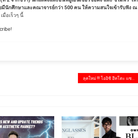
า โดยมีนักศึกษาและคณาจารย์กว่า 500 คน ให้ความสนใจเข้ารับฟัง ณ
เมื่อเร็วๆ นี้
cribe!
ลุคใหม่ !!! โออิชิ อีทโตะ แซนวิช สะดวก…อร่อยสไตล์ญี่ปุ่น ตอบโจทย์ไลฟ์สไตล์เร่งรีบ