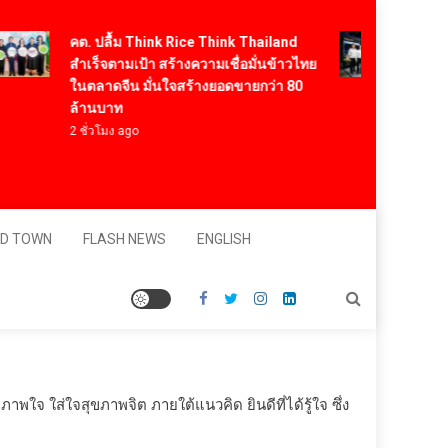
คต. ปลื้ม Think Rice Think Thailand
HYXI ผน
สำเร็จตามเป้า สร้างความเชื่อมั่นข้าวไทย
ประกาศค
ในตลาดจีน มั่นใจสร้างยอดขายกว่า 80
เคลื่อ
ล้านบาท
ระดับม
เทคโนโ
2 ชั่วโมง ago
4 ชั่วโมง
D TOWN
FLASH NEWS
ENGLISH
ใจ ใส่ใจสุขภาพจิต ภายใต้แนวคิด ยินดีที่ได้รู้ใจ ซึ่ง