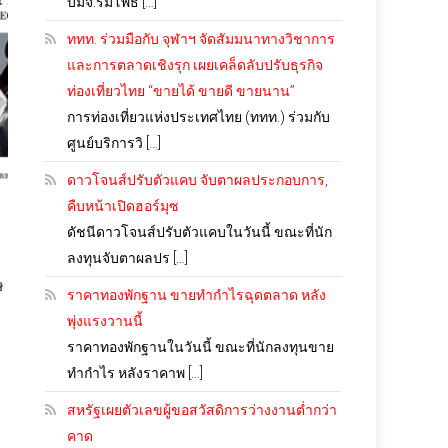
บมจ.ร่มโพธิ์ […]
ททท. ร่วมมือกับ จุฬาฯ จัดสัมมนาทางวิชาการ
และการตลาดเชิงรุก เผยเคล็ดลับปรับธุรกิจ
ท่องเที่ยวไทย “ขายได้ ขายดี ขายนาน”
การท่องเที่ยวแห่งประเทศไทย (ททท.) ร่วมกับ
ศูนย์บริการวิ […]
ดาวโจนส์ปรับตัวแคบ จับตาผลประกอบการ,
คืบหน้าเปิดฮอร์มุซ
ดัชนีดาวโจนส์ปรับตัวแคบในวันนี้ ขณะที่นัก
่
ลงทุนจับตาผลปร […]
ษ
ราคาทองพักฐาน ขายทำกำไรฉุดตลาด หลัง
พุ่งแรงวานนี้
ราคาทองพักฐานในวันนี้ ขณะที่นักลงทุนขาย
ทำกำไร หลังราคาพ […]
สหรัฐเผยตัวเลขผู้ขอสวัสดิการว่างงานต่ำกว่า
คาด