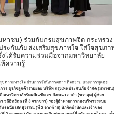
 (มหาชน) ร่วมกับกรมสุขภาพจิต กระทรวง
ระกันภัย ส่งเสริมสุขภาพใจ ใส่ใจสุขภา
จ ซึ่งได้รับความร่วมมือจากมหาวิทยาลัย
ห้ความรู้
สุขภาวะทางใจ ผ่านการจัดนิทรรศการ กิจกรรม และการพูดคุย
การ ธุรกิจลูกค้ารายย่อย บริษัท กรุงเทพประกันภัย จำกัด (มหาชน)
บดี มหาวิทยาลัยรัตนบัณฑิต ดร.อังคณา อาดำ (ขวาสุด) ผู้ช่วย
า วลีอิทธิกุล (ที่ 3 จากขวา) รองผู้อำนวยการกองบริหารระบบ
ัทรดนัย เสตสุวรรณ (ที่ 2 จากซ้าย) นักจิตบำบัดและเจ้าของ
(ที่ 2 จากขวา) นักแสดงและอินฟลูเอนเซอร์ชื่อดัง และ ชไมพร เห็