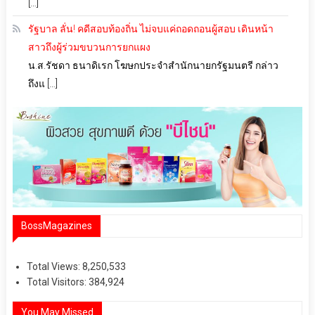
[…]
รัฐบาล ลั่น! คดีสอบท้องถิ่น ไม่จบแค่ถอดถอนผู้สอบ เดินหน้า
สาวถึงผู้ร่วมขบวนการยกแผง
น.ส.รัชดา ธนาดิเรก โฆษกประจำสำนักนายกรัฐมนตรี กล่าว
ถึงแ […]
BossMagazines
Total Views:
8,250,533
Total Visitors:
384,924
You May Missed