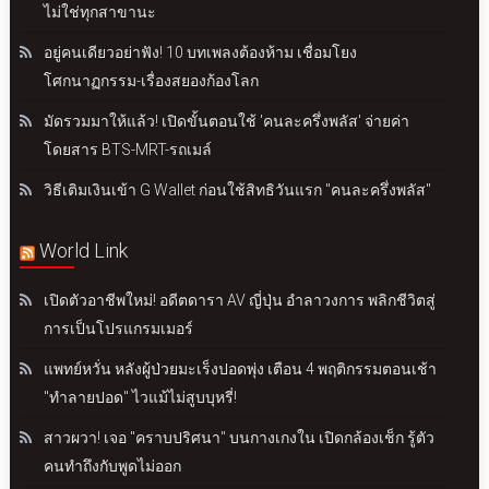
ไม่ใช่ทุกสาขานะ
อยู่คนเดียวอย่าฟัง! 10 บทเพลงต้องห้าม เชื่อมโยง
โศกนาฏกรรม-เรื่องสยองก้องโลก
มัดรวมมาให้แล้ว! เปิดขั้นตอนใช้ 'คนละครึ่งพลัส' จ่ายค่า
โดยสาร BTS-MRT-รถเมล์
วิธีเติมเงินเข้า G Wallet ก่อนใช้สิทธิวันแรก "คนละครึ่งพลัส"
World Link
เปิดตัวอาชีพใหม่! อดีตดารา AV ญี่ปุ่น อำลาวงการ พลิกชีวิตสู่
การเป็นโปรแกรมเมอร์
แพทย์หวั่น หลังผู้ป่วยมะเร็งปอดพุ่ง เตือน 4 พฤติกรรมตอนเช้า
"ทำลายปอด" ไวแม้ไม่สูบบุหรี่!
สาวผวา! เจอ "คราบปริศนา" บนกางเกงใน เปิดกล้องเช็ก รู้ตัว
คนทำถึงกับพูดไม่ออก