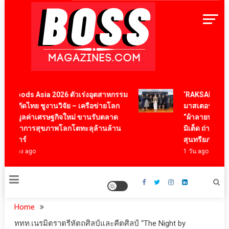
Skip
to
content
BossMagazinesThailand
tafoods Asia 2026 ตัวเร่งอุตสาหกรรม
‘RAKSAPHAN’ เป
รสกัดไทย ชูงานวิจัย – เครือข่ายโลก
มาสเตอร์พีซคอลเ
้างมูลค่าเศรษฐกิจใหม่ ขานรับตลาด
“ผ้าลายน้ำไหล” ส
ชนาการสุขภาพโลกโตทะลุล้านล้าน
มิเต็ด ถ่ายทอดภูมิ
ลลาร์
สุนทรียภาพระดั
ั่วโมง ago
1 วัน ago
Home
ททท.เนรมิตราตรีหัตถศิลป์และคีตศิลป์ “The Night by