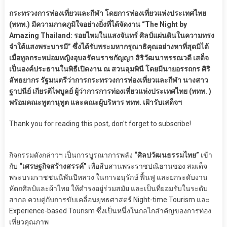
กระทรวงการท่องเที่ยวและกีฬา โดยการท่องเที่ยวแห่งประเทศไทย
(ททท.) มีความภาคภูมิใจอย่างยิ่งที่ได้จัดงาน “The Night by
Amazing Thailand: รอยไหมในแสงจันทร์ ศิลป์แผ่นดินในความทรง
จำใต้แสงพระบารมี” ซึ่งได้รับพระมหากรุณาธิคุณอย่างหาที่สุดมิได้
เมื่อทูลกระหม่อมหญิงอุบลรัตนราชกัญญา สิริวัฒนาพรรณวดี เสด็จ
เป็นองค์ประธานในพิธีเปิดงาน ณ สวนลุมพินี โดยมีนายอรรถกร ศิริ
ลัทธยากร รัฐมนตรีว่าการกระทรวงการท่องเที่ยวและกีฬา นางสาว
ฐาปนีย์ เกียรติไพบูลย์ ผู้ว่าการการท่องเที่ยวแห่งประเทศไทย (ททท. )
พร้อมคณะทูตานุทูต และคณะผู้บริหาร ททท. เฝ้ารับเสด็จฯ
Thank you for reading this post, don't forget to subscribe!
กิจกรรมดังกล่าวฯ เป็นการบูรณาการพลัง
“ศิลปวัฒนธรรมไทย”
เข้า
กับ
“เศรษฐกิจสร้างสรรค์”
เพื่อสืบสานพระราชปณิธานของ สมเด็จ
พระบรมราชชนนีพันปีหลวง ในการอนุรักษ์ ฟื้นฟู และยกระดับงาน
หัตถศิลป์และผ้าไทย ให้ดำรงอยู่ร่วมสมัย และเป็นที่ยอมรับในระดับ
สากล ควบคู่กับการขับเคลื่อนยุทธศาสตร์ Night-time Tourism และ
Experience-based Tourism ซึ่งเป็นหนึ่งในกลไกสำคัญของการท่อง
เที่ยวคุณภาพ