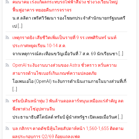
คมนาคม เร่งแก้ผลกระทบรถไฟฟ้าสีม่วง ช่วงวงเวียนใหญ่
ฟื้นฟูอาคาร-ทยอยคืนการจราจร
น.ส.ลลิดา เพริศวิวัฒนา รองโฆษกประจำสำนักนายกรัฐมนตรี
เป […]
เหตุกราดยิง เสียชีวิตเพิ่มเป็นรายที่ 9 รร.เทพศิรินทร์ นนท์
ประกาศหยุดเรียน 10-14 ส.ค.
จากเหตุการณ์สะเทือนขวัญเมื่อวันที่ 7 ส.ค. 69 นักเรียนชา […]
OpenAI ระงับงานบางส่วนของ Astra ชั่วคราว หวั่นความ
สามารถด้านไซเบอร์เกินเกณฑ์ความปลอดภัย
โอเพนเอไอ (OpenAI) ระงับการดำเนินงานภายในบางส่วนที่เกี่
[…]
ทรัมป์เดินหน้าทุ่ม 3 พันล้านดอลลาร์หนุนเหมืองแร่สำคัญ ลด
พึ่งพาห่วงโซ่อุปทานจีน
ประธานาธิบดีโดนัลด์ ทรัมป์ ผู้นำสหรัฐฯ เปิดเผยเมื่อวันศ […]
บล.กสิกรฯ คาดดัชนีหุ้นไทยสัปดาห์หน้า 1,560-1,655 ติดตาม
ผลประกอบการ Q2/69 ถ้อยแถลงเฟด