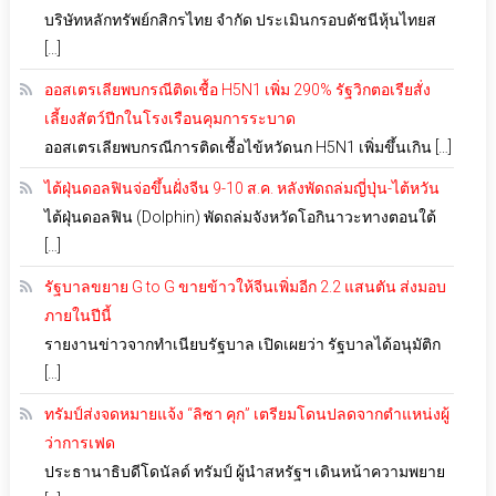
บริษัทหลักทรัพย์กสิกรไทย จำกัด ประเมินกรอบดัชนีหุ้นไทยส
[…]
ออสเตรเลียพบกรณีติดเชื้อ H5N1 เพิ่ม 290% รัฐวิกตอเรียสั่ง
เลี้ยงสัตว์ปีกในโรงเรือนคุมการระบาด
ออสเตรเลียพบกรณีการติดเชื้อไข้หวัดนก H5N1 เพิ่มขึ้นเกิน […]
ไต้ฝุ่นดอลฟินจ่อขึ้นฝั่งจีน 9-10 ส.ค. หลังพัดถล่มญี่ปุ่น-ไต้หวัน
ไต้ฝุ่นดอลฟิน (Dolphin) พัดถล่มจังหวัดโอกินาวะทางตอนใต้
[…]
รัฐบาลขยาย G to G ขายข้าวให้จีนเพิ่มอีก 2.2 แสนตัน ส่งมอบ
ภายในปีนี้
รายงานข่าวจากทำเนียบรัฐบาล เปิดเผยว่า รัฐบาลได้อนุมัติก
[…]
ทรัมป์ส่งจดหมายแจ้ง “ลิซา คุก” เตรียมโดนปลดจากตำแหน่งผู้
ว่าการเฟด
ประธานาธิบดีโดนัลด์ ทรัมป์ ผู้นำสหรัฐฯ เดินหน้าความพยาย