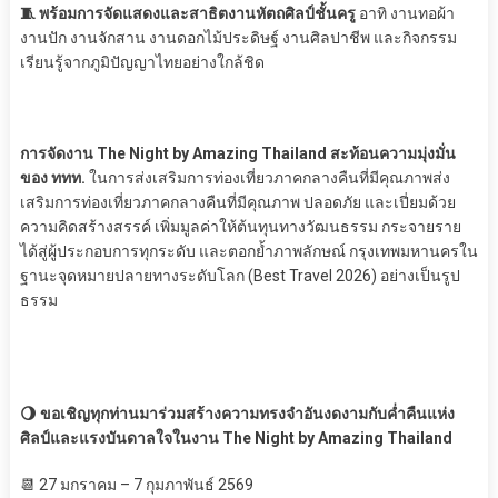
🧵 พร้อมการจัดแสดงและสาธิตงานหัตถศิลป์ชั้นครู
อาทิ งานทอผ้า
งานปัก งานจักสาน งานดอกไม้ประดิษฐ์ งานศิลปาชีพ และกิจกรรม
เรียนรู้จากภูมิปัญญาไทยอย่างใกล้ชิด
การจัดงาน The Night by Amazing Thailand สะท้อนความมุ่งมั่น
ของ ททท.
ในการส่งเสริมการท่องเที่ยวภาคกลางคืนที่มีคุณภาพส่ง
เสริมการท่องเที่ยวภาคกลางคืนที่มีคุณภาพ ปลอดภัย และเปี่ยมด้วย
ความคิดสร้างสรรค์ เพิ่มมูลค่าให้ต้นทุนทางวัฒนธรรม กระจายราย
ได้สู่ผู้ประกอบการทุกระดับ และตอกย้ำภาพลักษณ์ กรุงเทพมหานครใน
ฐานะจุดหมายปลายทางระดับโลก (Best Travel 2026) อย่างเป็นรูป
ธรรม
🌖 ขอเชิญทุกท่านมาร่วมสร้างความทรงจำอันงดงามกับค่ำคืนแห่ง
ศิลป์และแรงบันดาลใจในงาน The Night by Amazing Thailand
📆 27 มกราคม – 7 กุมภาพันธ์ 2569