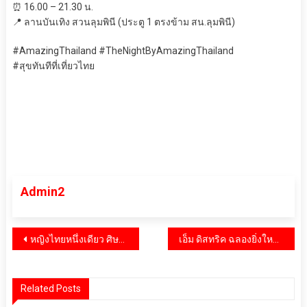
⏰ 16.00 – 21.30 น.
📍 ลานบันเทิง สวนลุมพินี (ประตู 1 ตรงข้าม สน.ลุมพินี)
#AmazingThailand #TheNightByAmazingThailand
#สุขทันทีที่เที่ยวไทย
Admin2
แนะแนว
หญิงไทยหนึ่งเดียว ศิษย์เก่าดีเด่น 2569 Imperial College ผู้สร้างการเปลี่ยนแปลง ขับเคลื่อนสังคมอย่างยั่งยืน “ดร.คุณหญิงกัลยา โสภณพนิช”
เอ็ม ดิสทริค ฉลองยิ่งใหญ่รับปีมะเมีย ปักหมุดแลนด์มาร์คตรุษจีนระดับโลก เนรมิตปรากฏการณ์ “EM DISTRICT: THE GRAND CELEBRATION OF PROSPERITY CHINESE NEW YEAR 2026” ดึงดูดทราฟฟิกด้วย World Performance และอภิมหาโปรโมชั่นแห่งปี
เรื่อง
Related Posts