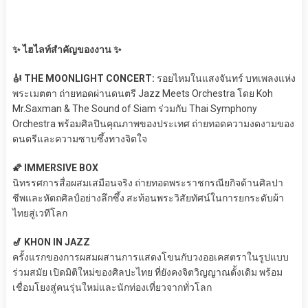
✨ ไฮไลท์สำคัญของงาน ✨
🎻 THE MOONLIGHT CONCERT:
รอยไหมในแสงจันทร์ บทเพลงแห่ง
พระเมตตา ถ่ายทอดผ่านดนตรี Jazz Meets Orchestra โดย Koh
Mr.Saxman & The Sound of Siam ร่วมกับ Thai Symphony
Orchestra พร้อมศิลปินคุณภาพของประเทศ ถ่ายทอดความงดงามของ
ดนตรีและความซาบซึ้งทางจิตใจ
🌠 IMMERSIVE BOX
นิทรรศการสื่อผสมเสมือนจริง ถ่ายทอดพระราชกรณียกิจด้านศิลปา
ชีพและหัตถศิลป์อย่างลึกซึ้ง สะท้อนพระวิสัยทัศน์ในการยกระดับผ้า
ไทยสู่เวทีโลก
🎷 KHON IN JAZZ
ครั้งแรกของการผสมผสานการแสดงโขนกับวงออเคสตราในรูปแบบ
ร่วมสมัย เปิดมิติใหม่ของศิลปะไทย ที่ยังคงจิตวิญญาณดั้งเดิม พร้อม
เชื่อมโยงสู่คนรุ่นใหม่และนักท่องเที่ยวจากทั่วโลก