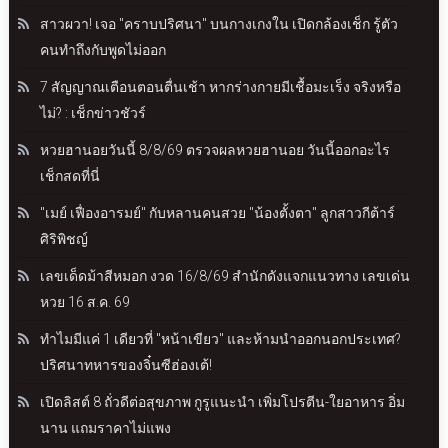
สาวผวา! เจอ "คราบปริศนา" บนกางเกงใน เปิดกล้องเช็ก รู้ตัว
คนทำถึงกับพูดไม่ออก
7 สัญญาณเตือนตอนตื่นเช้า หากร่างกายมีเชื้อมะเร็ง จริงหรือ
ไม่? : เช็กข่าวชัวร์
หวยฮานอยวันนี้ 8/8/69 ตรวจผลหวยฮานอย วันนี้ออกอะไร
เช็กสดที่นี่
"เมย์ เฟื่องอารมย์" กับหลานคนสวย "น้องตั้งตา" ลูกสาวกีต้าร์
ศิริพิชญ์
เลขเด็ดม้าสีหมอก งวด 16/8/69 สำนักดังแจกแนวทาง เลขเด่น
หวย 16 ส.ค. 69
ทำไมมีแค่ 1 เดียวที่ "หน้าเขียว" และห้ามนำออกนอกประเทศ?
ปริศนาทหารของจิ๋นซีฮ่องเต้!
เปิดลิสต์ 8 ถั่วดีต่อสุขภาพ กูรูแนะนำ เพิ่มโปรตีน-ใยอาหาร อิ่ม
นาน แถมราคาไม่แพง