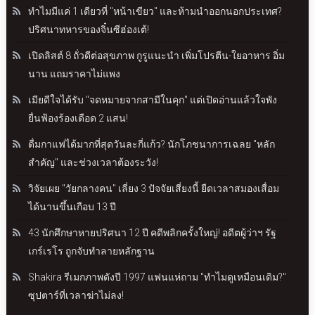
ทำไมมีแค่ 1 เดียวที่ "หน้าเขียว" และห้ามนำออกนอกประเทศ?
ปริศนาทหารของจิ๋นซีฮ่องเต้!
เปิดลิสต์ 8 ถั่วดีต่อสุขภาพ กูรูแนะนำ เพิ่มโปรตีน-ใยอาหาร อิ่ม
นาน แถมราคาไม่แพง
เมียดีใจได้รับ "จดหมายจากสามีในคุก" แต่เปิดอ่านแล้วใจพัง
ยื่นฟ้องร้องเดือด 2 แสน!
ดื่มกาแฟได้มากที่สุดวันละกี่แก้ว? นักโภชนาการเฉลย "หลัก
สำคัญ" และช่วงเวลาต้องระวัง!
วิจัยเผย "วัยกลางคน" เลี่ยง 3 ปัจจัยเสี่ยงนี้ ยืดเวลาสมองเสื่อม
ได้นานขึ้นเกือบ 13 ปี
43 นักศึกษาหายปริศนา 12 ปี คดีพลิกครั้งใหญ่! อดีตผู้ว่าฯ รัฐ
เกร์เรโร ถูกจับทำลายหลักฐาน
Shakira รีเมกภาพดังปี 1997 แฟนแห่ถาม "ทำไมดูเหมือนเดิม?"
ซุปตาร์ที่เวลาฆ่าไม่ลง!