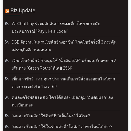
Biz Update
WeChat Pay ร่วมผลักดันการท่องเที่ยวไทย ยกระดับ
ประสบการณ์ "Pay Like a Local"
DBD จัดงาน "แฟรนไชส์สร้างอาชีพ" โรดโชว์ครั้งที่ 3 กระตุ้น
เศรษฐกิจอีสานตอนบน
เวียตเจ็ทจับมือ OR หนุนใช้ “น้ำมัน SAF” พร้อมเตรียมขยาย 2
เส้นทาง “Green Route” ดีเดย์ 2569
เช็กข่าวชัวร์ : กรมศุลฯ ประกาศเก็บภาษีสั่งของออนไลน์จาก
ต่างประเทศ เริ่ม 1 ม.ค. 69
คนละครึ่งพลัส เฟส 2 ใครได้สิทธิ? เปิดกลุ่ม "อันดับแรก" ลง
ทะเบียนก่อน
"คนละครึ่งพลัส" ใช้สิทธิที่ "แม็คโคร" ได้ไหม?
"คนละครึ่งพลัส" ใช้ในร้านค้าที่ "โลตัส" สาขาไหนได้บ้าง?