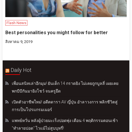
Flash News
Best personalities you might follow for better
สิงหาคม 9, 2019
Daily Hot
เพื่อนสนิทเล่าอีกมุม! ยันเด็ก 14 กราดยิง ไม่เคยถูกบูลลี่ เผยเคย
พกบีบีกันมายิงโชว์ จนครูยึด
เปิดตัวอาชีพใหม่! อดีตดารา AV ญี่ปุ่น อำลาวงการ พลิกชีวิตสู่
การเป็นโปรแกรมเมอร์
แพทย์หวั่น หลังผู้ป่วยมะเร็งปอดพุ่ง เตือน 4 พฤติกรรมตอนเช้า
"ทำลายปอด" ไวแม้ไม่สูบบุหรี่!