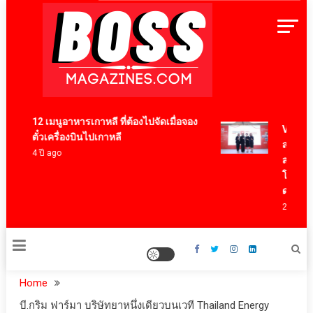
Skip
to
content
BossMagazinesThailand
12 เมนูอาหารเกาหลี ที่ต้องไปจัดเมื่อจอง
Vitafoods
ตั๋วเครื่องบินไปเกาหลี
สารสกัดไท
4 ปี ago
สร้างมูลค
โภชนาการ
ดอลลาร์
2 ชั่วโมง a
Home
บี.กริม ฟาร์มา บริษัทยาหนึ่งเดียวบนเวที Thailand Energy