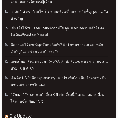
อ่านและการคิดของผู้เรียน
อาลัย "เต้ ดราก้อนไฟว์" ครอบครัวเคลื่อนร่างบำเพ็ญกุศล ณ วัด
บัวขวัญ
เมียดีใจได้รับ "จดหมายจากสามีในคุก" แต่เปิดอ่านแล้วใจพัง
ยื่นฟ้องร้องเดือด 2 แสน!
ดื่มกาแฟได้มากที่สุดวันละกี่แก้ว? นักโภชนาการเฉลย "หลัก
สำคัญ" และช่วงเวลาต้องระวัง!
เลขเด็ดม้าสีหมอก งวด 16/8/69 สำนักดังแจกแนวทาง เลขเด่น
หวย 16 ส.ค. 69
เปิดลิสต์ 8 ถั่วดีต่อสุขภาพ กูรูแนะนำ เพิ่มโปรตีน-ใยอาหาร อิ่ม
นาน แถมราคาไม่แพง
วิจัยเผย "วัยกลางคน" เลี่ยง 3 ปัจจัยเสี่ยงนี้ ยืดเวลาสมองเสื่อม
ได้นานขึ้นเกือบ 13 ปี
Biz Update