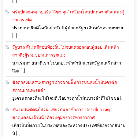
[…]
ทรัมป์ส่งจดหมายแจ้ง “ลิซา คุก” เตรียมโดนปลดจากตำแหน่งผู้
ว่าการเฟด
ประธานาธิบดีโดนัลด์ ทรัมป์ ผู้นำสหรัฐฯ เดินหน้าความพยาย
[…]
รัฐบาล ลั่น! คดีสอบท้องถิ่น ไม่จบแค่ถอดถอนผู้สอบ เดินหน้า
สาวถึงผู้ร่วมขบวนการยกแผง
น.ส.รัชดา ธนาดิเรก โฆษกประจำสำนักนายกรัฐมนตรี กล่าว
ถึงแ […]
ข้อตกลงยูเครน-สหรัฐฯ อาจช่วยฟื้นการขนส่งน้ำมันคาซัค
สถานผ่านทะเลดำ
ยูเครนตกลงที่จะไม่โจมตีเรือบรรทุกน้ำมันบางลำที่ไม่ใช่ขอ […]
สนามบินซิดนีย์ป่วน! เที่ยวบินล่าช้ากว่า 150 เที่ยว เหตุ
ขาดแคลนเจ้าหน้าที่ควบคุมจราจรทางอากาศ
เที่ยวบินทั้งภายในประเทศและระหว่างประเทศที่ออกจากสนาม
บิ […]