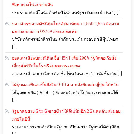
พึ่งพาห่วงโซ่อุปทานจีน
ประธานาธิบดีโดนัลด์ ทรัมป์ ผู้นำสหรัฐฯ เปิดเผยเมื่อวันศ […]
บล.กสิกรฯ คาดดัชนีหุ้นไทยสัปดาห์หน้า 1,560-1,655 ติดตาม
ผลประกอบการ Q2/69 ถ้อยแถลงเฟด
บริษัทหลักทรัพย์กสิกรไทย จำกัด ประเมินกรอบดัชนีหุ้นไทยส
[…]
ออสเตรเลียพบกรณีติดเชื้อ H5N1 เพิ่ม 290% รัฐวิกตอเรียสั่ง
เลี้ยงสัตว์ปีกในโรงเรือนคุมการระบาด
ออสเตรเลียพบกรณีการติดเชื้อไข้หวัดนก H5N1 เพิ่มขึ้นเกิน […]
ไต้ฝุ่นดอลฟินจ่อขึ้นฝั่งจีน 9-10 ส.ค. หลังพัดถล่มญี่ปุ่น-ไต้หวัน
ไต้ฝุ่นดอลฟิน (Dolphin) พัดถล่มจังหวัดโอกินาวะทางตอนใต้
[…]
รัฐบาลขยาย G to G ขายข้าวให้จีนเพิ่มอีก 2.2 แสนตัน ส่งมอบ
ภายในปีนี้
รายงานข่าวจากทำเนียบรัฐบาล เปิดเผยว่า รัฐบาลได้อนุมัติก