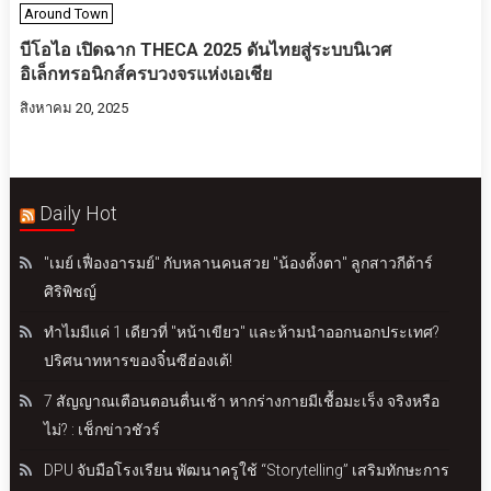
Around Town
บีโอไอ เปิดฉาก THECA 2025 ดันไทยสู่ระบบนิเวศ
อิเล็กทรอนิกส์ครบวงจรแห่งเอเชีย
สิงหาคม 20, 2025
Daily Hot
"เมย์ เฟื่องอารมย์" กับหลานคนสวย "น้องตั้งตา" ลูกสาวกีต้าร์
ศิริพิชญ์
ทำไมมีแค่ 1 เดียวที่ "หน้าเขียว" และห้ามนำออกนอกประเทศ?
ปริศนาทหารของจิ๋นซีฮ่องเต้!
7 สัญญาณเตือนตอนตื่นเช้า หากร่างกายมีเชื้อมะเร็ง จริงหรือ
ไม่? : เช็กข่าวชัวร์
DPU จับมือโรงเรียน พัฒนาครูใช้ “Storytelling” เสริมทักษะการ