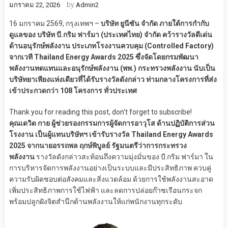
by
มกราคม 22, 2026
Admin2
16 มกราคม 2569, กรุงเทพฯ –
บริษัท ยูนีซัน จำกัด ภายใต้การกำกับ
ดูแลของ บริษัท บี.กริม ฟาร์มา (ประเทศไทย) จำกัด คว้ารางวัลดีเด่น
ด้านอนุรักษ์พลังงาน ประเภทโรงงานควบคุม (Controlled Factory)
จากเวที Thailand Energy Awards 2025 ซึ่งจัดโดยกรมพัฒนา
พลังงานทดแทนและอนุรักษ์พลังงาน (พพ.) กระทรวงพลังงาน นับเป็น
บริษัทยาเพียงแห่งเดียวที่ได้รับรางวัลดังกล่าว ท่ามกลางโครงการที่ส่ง
เข้าประกวดกว่า 108 โครงการ ทั่วประเทศ
Thank you for reading this post, don't forget to subscribe!
คุณเดวิด กาย ผู้ช่วยรองกรรมการผู้จัดการอาวุโส ด้านปฏิบัติการส่วน
โรงงาน เป็นผู้แทนบริษัทฯ เข้ารับรางวัล Thailand Energy Awards
2025 จากนายอรรถพล ฤกษ์พิบูลย์ รัฐมนตรีว่าการกระทรวง
พลังงาน
รางวัลดังกล่าวสะท้อนถึงความมุ่งมั่นของ บี.กริม ฟาร์มา ใน
การบริหารจัดการพลังงานอย่างเป็นระบบและมีประสิทธิภาพ ควบคู่
ความรับผิดชอบต่อสังคมและสิ่งแวดล้อม ด้วยการใช้พลังงานสะอาด
เพิ่มประสิทธิภาพการใช้ไฟฟ้า และลดการปล่อยก๊าซเรือนกระจก
พร้อมปลูกฝังจิตสำนึกด้านพลังงานให้แก่พนักงานทุกระดับ