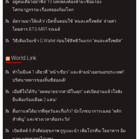
อยู่คนเดียวอย่าฟัง! 10 บทเพลงต้องห้าม เชื่อมโยง
โศกนาฏกรรม-เรื่องสยองก้องโลก
มัดรวมมาให้แล้ว! เปิดขั้นตอนใช้ 'คนละครึ่งพลัส' จ่ายค่า
โดยสาร BTS-MRT-รถเมล์
วิธีเติมเงินเข้า G Wallet ก่อนใช้สิทธิวันแรก "คนละครึ่งพลัส"
World Link
ทำไมมีแค่ 1 เดียวที่ "หน้าเขียว" และห้ามนำออกนอกประเทศ?
ปริศนาทหารของจิ๋นซีฮ่องเต้!
เมียดีใจได้รับ "จดหมายจากสามีในคุก" แต่เปิดอ่านแล้วใจพัง
ยื่นฟ้องร้องเดือด 2 แสน!
ดื่มกาแฟได้มากที่สุดวันละกี่แก้ว? นักโภชนาการเฉลย "หลัก
สำคัญ" และช่วงเวลาต้องระวัง!
เปิดลิสต์ 8 ถั่วดีต่อสุขภาพ กูรูแนะนำ เพิ่มโปรตีน-ใยอาหาร อิ่ม
นาน แถมราคาไม่แพง