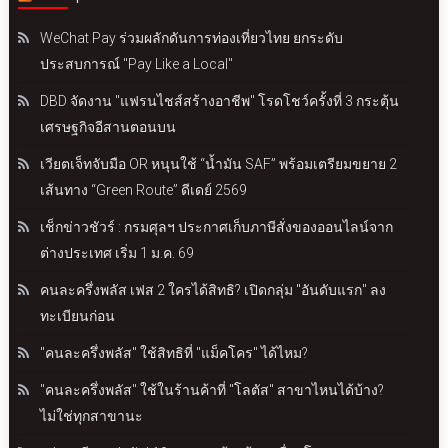
WeChat Pay ร่วมผลักดันการท่องเที่ยวไทย ยกระดับ
ประสบการณ์ "Pay Like a Local"
DBD จัดงาน "แฟรนไชส์สร้างอาชีพ" โรดโชว์ครั้งที่ 3 กระตุ้น
เศรษฐกิจอีสานตอนบน
เวียตเจ็ทจับมือ OR หนุนใช้ “น้ำมัน SAF” พร้อมเตรียมขยาย 2
เส้นทาง “Green Route” ดีเดย์ 2569
เช็กข่าวชัวร์ : กรมศุลฯ ประกาศเก็บภาษีสั่งของออนไลน์จาก
ต่างประเทศ เริ่ม 1 ม.ค. 69
คนละครึ่งพลัส เฟส 2 ใครได้สิทธิ? เปิดกลุ่ม "อันดับแรก" ลง
ทะเบียนก่อน
"คนละครึ่งพลัส" ใช้สิทธิที่ "แม็คโคร" ได้ไหม?
"คนละครึ่งพลัส" ใช้ในร้านค้าที่ "โลตัส" สาขาไหนได้บ้าง?
ไม่ใช่ทุกสาขานะ