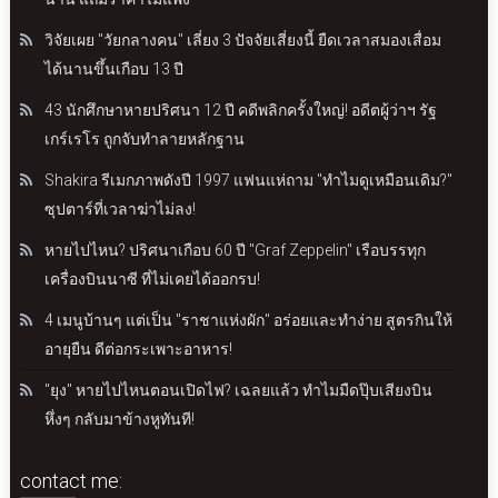
วิจัยเผย "วัยกลางคน" เลี่ยง 3 ปัจจัยเสี่ยงนี้ ยืดเวลาสมองเสื่อม
ได้นานขึ้นเกือบ 13 ปี
43 นักศึกษาหายปริศนา 12 ปี คดีพลิกครั้งใหญ่! อดีตผู้ว่าฯ รัฐ
เกร์เรโร ถูกจับทำลายหลักฐาน
Shakira รีเมกภาพดังปี 1997 แฟนแห่ถาม "ทำไมดูเหมือนเดิม?"
ซุปตาร์ที่เวลาฆ่าไม่ลง!
หายไปไหน? ปริศนาเกือบ 60 ปี "Graf Zeppelin" เรือบรรทุก
เครื่องบินนาซี ที่ไม่เคยได้ออกรบ!
4 เมนูบ้านๆ แต่เป็น "ราชาแห่งผัก" อร่อยและทำง่าย สูตรกินให้
อายุยืน ดีต่อกระเพาะอาหาร!
"ยุง" หายไปไหนตอนเปิดไฟ? เฉลยแล้ว ทำไมมืดปุ๊บเสียงบิน
หึ่งๆ กลับมาข้างหูทันที!
contact me: