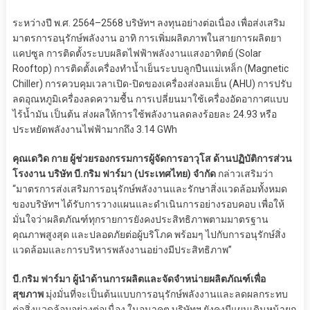
ระหว่างปี พ.ศ. 2564–2568 บริษัทฯ ลงทุนอย่างต่อเนื่อง เพื่อส่งเสริม
มาตรการอนุรักษ์พลังงาน อาทิ การเพิ่มผลิตภาพในสายการผลิตยา
แคปซูล การติดตั้งระบบผลิตไฟฟ้าพลังงานแสงอาทิตย์ (Solar
Rooftop) การติดตั้งเครื่องทำน้ำเย็นระบบลูกปืนแม่เหล็ก (Magnetic
Chiller) การควบคุมเวลาเปิด-ปิดของเครื่องส่งลมเย็น (AHU) การปรับ
ลดอุณหภูมิเครื่องลดความชื้น การเปลี่ยนมาใช้เครื่องอัดอากาศแบบ
ไร้น้ำมัน เป็นต้น ส่งผลให้การใช้พลังงานลดลงร้อยละ 24.93 หรือ
ประหยัดพลังงานไฟฟ้ามากถึง 3.14 GWh
คุณเดวิด กาย ผู้ช่วยรองกรรมการผู้จัดการอาวุโส ด้านปฏิบัติการส่วน
โรงงาน บริษัท บี.กริม ฟาร์มา (ประเทศไทย) จำกัด
กล่าวเสริมว่า
“มาตรการส่งเสริมการอนุรักษ์พลังงานและรักษาสิ่งแวดล้อมทั้งหมด
ของบริษัทฯ ได้รับการวางแผนและดำเนินการอย่างรอบคอบ เพื่อให้
มั่นใจว่าผลิตภัณฑ์ทุกรายการยังคงประสิทธิภาพตามมาตรฐาน
คุณภาพสูงสุด และปลอดภัยต่อผู้บริโภค พร้อมๆ ไปกับการอนุรักษ์สิ่ง
แวดล้อมและการบริหารพลังงานอย่างมีประสิทธิภาพ”
บี.กริม ฟาร์มา ผู้นำด้านการผลิตและจัดจำหน่ายผลิตภัณฑ์เพื่อ
สุขภาพ
มุ่งมั่นที่จะเป็นต้นแบบการอนุรักษ์พลังงานและลดผลกระทบ
ต่อสิ่งแวดล้อมอย่างต่อเนื่อง ในอนาคต บริษัทฯ ยังคงมีแผนเดินหน้ายก