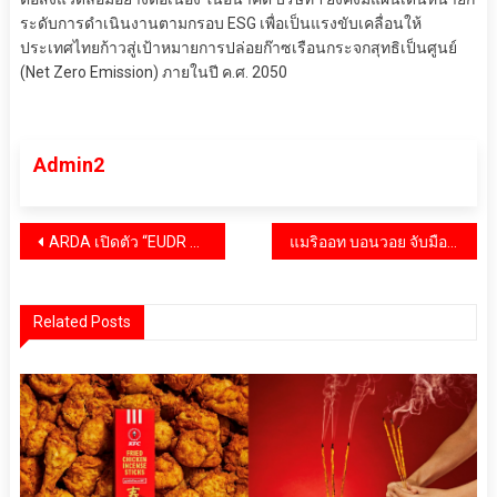
ระดับการดำเนินงานตามกรอบ ESG เพื่อเป็นแรงขับเคลื่อนให้
ประเทศไทยก้าวสู่เป้าหมายการปล่อยก๊าซเรือนกระจกสุทธิเป็นศูนย์
(Net Zero Emission) ภายในปี ค.ศ. 2050
Admin2
แนะแนว
ARDA เปิดตัว “EUDR Thailand Traceability Platform” ประกาศความพร้อมไทยสู้กติกาโลกใหม่ รักษาตลาดเกษตรส่งออกEU กว่า 2 หมื่นล้าน
แมริออท บอนวอย จับมือสภาคริกเก็ตนานาชาติ (ICC) มอบสิทธิพิเศษเหนือระดับในการเข้าชมการแข่งขันคริกเก็ตทั่วโลก
เรื่อง
Related Posts