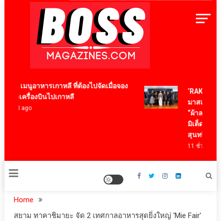
Skip
to
content
BossMagazinesThailand
12 เมนูอาหารเกาหลี ที่ต้องไปจัดเมื่อจอง
‘RAKSAPHAN’
ตั๋วเครื่องบินไปเกาหลี
มาสเตอร์พีซค
4 ปี ago
“ผ้าลายน้ำไหล
มิเต็ด ถ่ายทอดภ
สุนทรียภาพระ
11 ชั่วโมง ago
Home
สยาม ทาคาชิมายะ จัด 2 เทศกาลอาหารสุดยิ่งใหญ่ ‘Mie Fair’