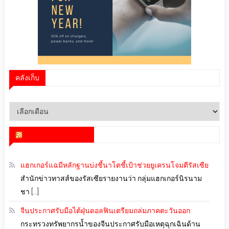
คลังเก็บ
คลัง
เก็บ
สำนักข่าว infoquest
แฮกเกอร์แฉมีหลักฐานบ่งชี้นาโตชี้เป้าช่วยยูเครนโจมตีรัสเซีย
สำนักข่าวทาสส์ของรัสเซียรายงานว่า กลุ่มแฮกเกอร์นิรนาม
ชา […]
จีนประกาศรับมือไต้ฝุ่นดอลฟินเตรียมถล่มภาคตะวันออก
กระทรวงทรัพยากรน้ำของจีนประกาศรับมือเหตุฉุกเฉินด้าน