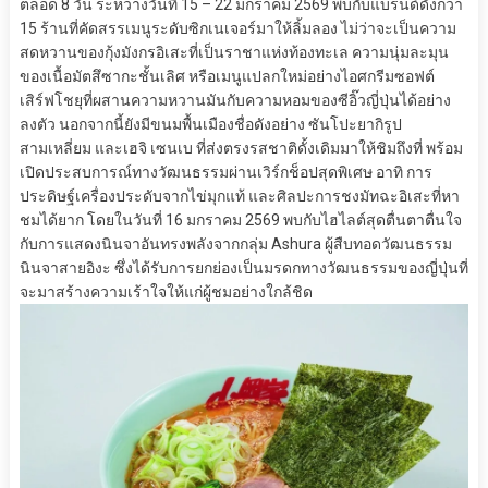
ตลอด 8 วัน ระหว่างวันที่ 15 – 22 มกราคม 2569 พบกับแบรนด์ดังกว่า
15 ร้านที่คัดสรรเมนูระดับซิกเนเจอร์มาให้ลิ้มลอง ไม่ว่าจะเป็นความ
สดหวานของกุ้งมังกรอิเสะที่เป็นราชาแห่งท้องทะเล ความนุ่มละมุน
ของเนื้อมัตสึซากะชั้นเลิศ หรือเมนูแปลกใหม่อย่างไอศกรีมซอฟต์
เสิร์ฟโชยุที่ผสานความหวานมันกับความหอมของซีอิ๊วญี่ปุ่นได้อย่าง
ลงตัว นอกจากนี้ยังมีขนมพื้นเมืองชื่อดังอย่าง ซันโปะยากิรูป
สามเหลี่ยม และเฮจิ เซนเบ ที่ส่งตรงรสชาติดั้งเดิมมาให้ชิมถึงที่ พร้อม
เปิดประสบการณ์ทางวัฒนธรรมผ่านเวิร์กช็อปสุดพิเศษ อาทิ การ
ประดิษฐ์เครื่องประดับจากไข่มุกแท้ และศิลปะการชงมัทฉะอิเสะที่หา
ชมได้ยาก โดยในวันที่ 16 มกราคม 2569 พบกับไฮไลต์สุดตื่นตาตื่นใจ
กับการแสดงนินจาอันทรงพลังจากกลุ่ม Ashura ผู้สืบทอดวัฒนธรรม
นินจาสายอิงะ ซึ่งได้รับการยกย่องเป็นมรดกทางวัฒนธรรมของญี่ปุ่นที่
จะมาสร้างความเร้าใจให้แก่ผู้ชมอย่างใกล้ชิด