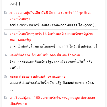
อุทก […]
ภาวะตลาดหุ้นอินเดีย: ดัชนี Sensex ร่วงกว่า 400 จุด กังวล
ราคาน้ำมันพุ่ง
ดัชนี Sensex ตลาดหุ้นอินเดียร่วงลงกว่า 400 จุด โดยถูกกด […]
ราคาน้ำมันโลกพุ่งกว่า 1% อิหร่านเตรียมแบนเรือสหรัฐผ่าน
ช่องแคบฮอร์มุซ
ราคาน้ำมันดิบในตลาดโลกพุ่งขึ้นกว่า 1% ในวันนี้ หลังอิหร […]
บอนด์ยีลด์ร่วง เก็งเฟดไม่ขึ้นดอกเบี้ย หลังจ้างงานซบ
อัตราผลตอบแทนพันธบัตรรัฐบาลสหรัฐร่วงลงในวันนี้ หลัง
สหรั […]
ดอลลาร์อ่อนค่า หลังเผยจ้างงานอ่อนแอ
ดอลลาร์อ่อนค่าลงในวันนี้ หลังสหรัฐเปิดเผยตัวเลขการจ้างง
[…]
ดาวโจนส์พุ่งกว่า 100 จุด ขานรับจ้างงานวูบ หนุนเฟดคงดอก
เบี้ยเดือนก.ย.