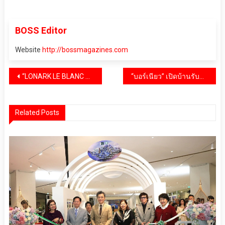
BOSS Editor
Website
http://bossmagazines.com
แนะแนว
“LONARK LE BLANC RADIANCE SERUM” ผลิตภัณฑ์​เซรั่มบำรุงผิวสารสกัด 100% จากเกาหลี เตรียมสร้างตำนานบทใหม่ ใน ปี2569
“บอร์เนียว” เปิดบ้านรับพันธมิตรครั้งยิ่งใหญ่ พร้อมเดินหน้าสู่ Tech-Driven ด้วย Unique และ Value Chain อันแตกต่าง
เรื่อง
Related Posts