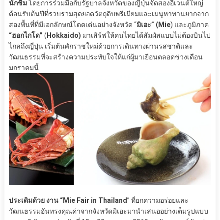
นักชิม
โดยการร่วมมือกับรัฐบาลจังหวัดของญี่ปุ่นจัดสองอีเวนต์ใหญ่
ต้อนรับต้นปีที่รวบรวมสุดยอดวัตถุดิบพรีเมียมและเมนูหาทานยากจาก
สองพื้นที่ที่มีเอกลักษณ์โดดเด่นอย่างจังหวัด “
มิเอะ” (Mie
) และภูมิภาค
“ฮอกไกโด”
(
Hokkaido)
มาเสิร์ฟให้คนไทยได้สัมผัสแบบไม่ต้องบินไป
ไกลถึงญี่ปุ่น เริ่มต้นศักราชใหม่ด้วยการเดินทางผ่านรสชาติและ
วัฒนธรรมที่จะสร้างความประทับใจให้แก่ผู้มาเยือนตลอดช่วงเดือน
มกราคมนี้
ประเดิมด้วย งาน “Mie Fair in Thailand
” ที่ยกความอร่อยและ
วัฒนธรรมอันทรงคุณค่าจากจังหวัดมิเอะมานำเสนออย่างเต็มรูปแบบ