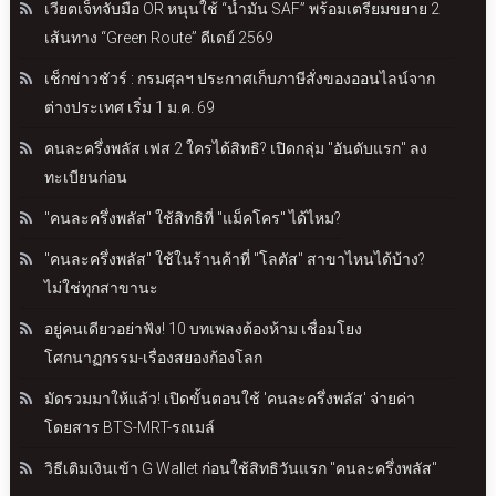
เวียตเจ็ทจับมือ OR หนุนใช้ “น้ำมัน SAF” พร้อมเตรียมขยาย 2
เส้นทาง “Green Route” ดีเดย์ 2569
เช็กข่าวชัวร์ : กรมศุลฯ ประกาศเก็บภาษีสั่งของออนไลน์จาก
ต่างประเทศ เริ่ม 1 ม.ค. 69
คนละครึ่งพลัส เฟส 2 ใครได้สิทธิ? เปิดกลุ่ม "อันดับแรก" ลง
ทะเบียนก่อน
"คนละครึ่งพลัส" ใช้สิทธิที่ "แม็คโคร" ได้ไหม?
"คนละครึ่งพลัส" ใช้ในร้านค้าที่ "โลตัส" สาขาไหนได้บ้าง?
ไม่ใช่ทุกสาขานะ
อยู่คนเดียวอย่าฟัง! 10 บทเพลงต้องห้าม เชื่อมโยง
โศกนาฏกรรม-เรื่องสยองก้องโลก
มัดรวมมาให้แล้ว! เปิดขั้นตอนใช้ 'คนละครึ่งพลัส' จ่ายค่า
โดยสาร BTS-MRT-รถเมล์
วิธีเติมเงินเข้า G Wallet ก่อนใช้สิทธิวันแรก "คนละครึ่งพลัส"