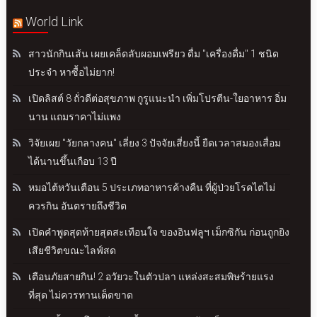
World Link
สาวนักกินเส้น เผยเคล็ดลับผอมเพรียว ดื่ม "เครื่องดื่ม" 1 ชนิด
ประจำ หาซื้อไม่ยาก!
เปิดลิสต์ 8 ถั่วดีต่อสุขภาพ กูรูแนะนำ เพิ่มโปรตีน-ใยอาหาร อิ่ม
นาน แถมราคาไม่แพง
วิจัยเผย "วัยกลางคน" เลี่ยง 3 ปัจจัยเสี่ยงนี้ ยืดเวลาสมองเสื่อม
ได้นานขึ้นเกือบ 13 ปี
หมอไต้หวันเตือน 5 ประเภทอาหารค้างคืน ที่ผู้ป่วยโรคไตไม่
ควรกิน อันตรายถึงชีวิต
เปิดคำพูดสุดท้ายสุดสะเทือนใจ ของอินฟลูฯ เม็กซิกัน ก่อนถูกยิง
เสียชีวิตขณะไลฟ์สด
เตือนภัยสายกิน! 2 อวัยวะในตัวปลา แหล่งสะสมพิษร้ายแรง
ที่สุด ไม่ควรทานเด็ดขาด