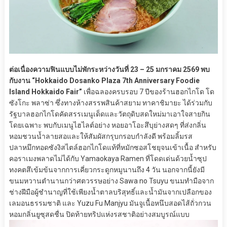
ต่อเนื่องความฟินแบบไม่พักระหว่างวันที่ 23 – 25 มกราคม 2569 พบ
กับงาน “Hokkaido Dosanko Plaza 7th Anniversary Foodie
Island Hokkaido Fair”
เพื่อฉลองครบรอบ 7 ปีของร้านฮอกไกโด โด
ซังโกะ พลาซ่า ซึ่งทางห้างสรรพสินค้าสยาม ทาคาชิมายะ ได้ร่วมกับ
รัฐบาลฮอกไกโดคัดสรรเมนูเด็ดและวัตถุดิบสดใหม่มาเอาใจสายกิน
โดยเฉพาะ พบกับเมนูไฮไลต์อย่าง หอยอาโอะสึบุย่างสดๆ ที่ส่งกลิ่น
หอมชวนน้ำลายสอและให้สัมผัสกรุบกรอบกำลังดี พร้อมลิ้มรส
ปลาหมึกทอดซังงิสไตล์ฮอกไกโดแท้ที่หมักซอสโชยุจนเข้าเนื้อ สำหรับ
คอราเมงพลาดไม่ได้กับ Yamaokaya Ramen ที่โดดเด่นด้วยน้ำซุป
ทงคตสึเข้มข้นจากการเคี่ยวกระดูกหมูนานถึง 4 วัน นอกจากนี้ยังมี
ขนมหวานตำนานกว่าศตวรรษอย่าง Sawa no Tsuyu ขนมทำมือจาก
ช่างฝีมือผู้ชำนาญที่ใช้เพียงน้ำตาลบริสุทธิ์และน้ำมันจากเปลือกของ
เลมอนธรรมชาติ และ Yuzu Fu Manjyu มันจูเนื้อหนึบสอดไส้ถั่วกวน
หอมกลิ่นยูซุสดชื่น ปิดท้ายทริปแห่งรสชาติอย่างสมบูรณ์แบบ