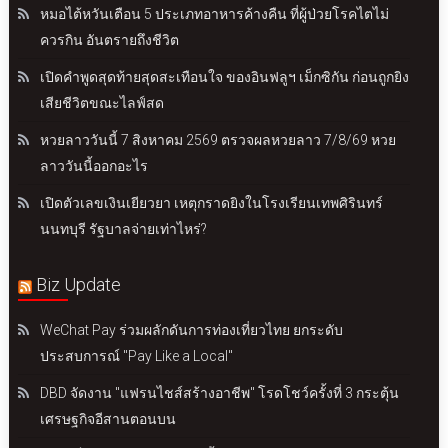
หมอไต้หวันเตือน 5 ประเภทอาหารค้างคืน ที่ผู้ป่วยโรคไตไม่
ควรกิน อันตรายถึงชีวิต
เปิดคำพูดสุดท้ายสุดสะเทือนใจ ของอินฟลูฯ เม็กซิกัน ก่อนถูกยิง
เสียชีวิตขณะไลฟ์สด
หวยลาววันนี้ 7 สิงหาคม 2569 ตรวจผลหวยลาว 7/8/69 หวย
ลาววันนี้ออกอะไร
เปิดตัวเลขเงินเยียวยา เหตุกราดยิงในโรงเรียนเทพศิรินทร์
นนทบุรี รัฐบาลจ่ายเท่าไหร่?
Biz Update
WeChat Pay ร่วมผลักดันการท่องเที่ยวไทย ยกระดับ
ประสบการณ์ "Pay Like a Local"
DBD จัดงาน "แฟรนไชส์สร้างอาชีพ" โรดโชว์ครั้งที่ 3 กระตุ้น
เศรษฐกิจอีสานตอนบน