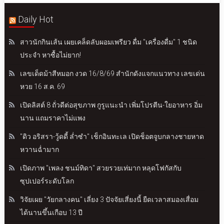
Daily Hot
สาวนักกินเส้น เผยเคล็ดลับผอมเพรียว ดื่ม "เครื่องดื่ม" 1 ชนิด
ประจำ หาซื้อไม่ยาก!
เลขเด็ดม้าสีหมอก งวด 16/8/69 สำนักดังแจกแนวทาง เลขเด่น
หวย 16 ส.ค. 69
เปิดลิสต์ 8 ถั่วดีต่อสุขภาพ กูรูแนะนำ เพิ่มโปรตีน-ใยอาหาร อิ่ม
นาน แถมราคาไม่แพง
"ดิว อริสรา-วู้ดดี้ ล่ำซำ" เช็กอินทะเล เปิดช็อตจูบกลางชายหาด
หวานฉ่ำมาก
เปิดภาพ "เพลง ชนม์ทิดา" สวยรวยเท่มาก หลุดโฟกัสกับ
ซุปเปอร์ระดับโลก
วิจัยเผย "วัยกลางคน" เลี่ยง 3 ปัจจัยเสี่ยงนี้ ยืดเวลาสมองเสื่อม
ได้นานขึ้นเกือบ 13 ปี