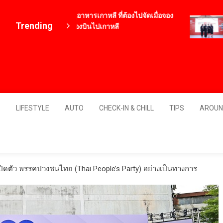
12 เมนูอาหารเกาหลี ที่ต้องไปจัดเมื่อจอง
V
Trending
ตั๋วเครื่องบินไปเกาหลี
ส
4 ปี ago
ส
โ
ด
Thailand
7 
S
LIFESTYLE
AUTO
CHECK-IN & CHILL
TIPS
AROUN
 เปิดตัว พรรคปวงชนไทย (Thai People’s Party) อย่างเป็นทางการ