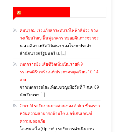
สำนักข่าว infoquest
คมนาคม เร่งแก้ผลกระทบรถไฟฟ้าสีม่วง ช่วง
ต
วงเวียนใหญ่ ฟื้นฟูอาคาร-ทยอยคืนการจราจร
น.ส.ลลิดา เพริศวิวัฒนา รองโฆษกประจำ
สำนักนายกรัฐมนตรี เป […]
เหตุกราดยิง เสียชีวิตเพิ่มเป็นรายที่ 9
รร.เทพศิรินทร์ นนท์ ประกาศหยุดเรียน 10-14
ส.ค.
จากเหตุการณ์สะเทือนขวัญเมื่อวันที่ 7 ส.ค. 69
นักเรียนชา […]
OpenAI ระงับงานบางส่วนของ Astra ชั่วคราว
หวั่นความสามารถด้านไซเบอร์เกินเกณฑ์
ความปลอดภัย
โอเพนเอไอ (OpenAI) ระงับการดำเนินงาน