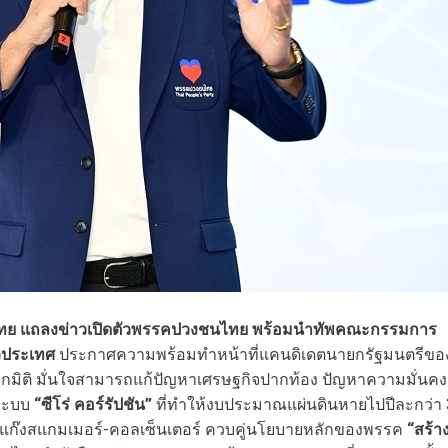
ชนไทย แถลงข่าวเปิดตัวพรรคปวงชนไทย พร้อมนำทัพคณะกรรมการ
่วประเทศ
ประกาศความพร้อมทำหน้าที่แคนดิเดตนายกรัฐมนตรีขอ
ิติ มั่นใจสามารถแก้ปัญหาเศรษฐกิจปากท้อง ปัญหาความมั่นคง
งระบบ
“ซีโร่ คอร์รัปชัน”
ที่ทำให้งบประมาณแผ่นดินหายไปปีละกว่า 
่องแก๊งสแกมเมอร์-คอลเซ็นเตอร์ ควบคู่นโยบายหลักของพรรค
“สร้า