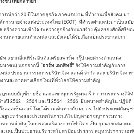
ปวงชนไทยกล่าวย้ำ
รณ์กว่า 20 ปีในภาคธุรกิจ ภาคแรงงาน ที่ทำงานเพื่อสังคม มา
นายจ้างแห่งประเทศไทย (ECOT) ที่ดำรงตำแหน่งมาเป็นสมัยท
ุล สร้างความเข้าใจ ระหว่างลูกจ้างกับนายจ้าง คุ้มครองศักดิ์ศรีขอ
รงงานหลายแสนตำแหน่ง และยังเคยได้รับเลือกเป็นประธานสภา
ท สยามอีสเทิร์น อินดัสเตรียลพาร์ค กรุ๊ป เคยดำรงตำแหน่ง
 (มหาชน) นอกจากนี้
“อาร์ท เอกสิทธิ์”
ยังให้ความสำคัญกับการ
หน่ง ประธานกรรมการบริษัท จีเค แลนด์ จำกัด และ บริษัท จีเค พ
พลังงานสะอาดทางเลือกใหม่ที่ทั่วโลกให้ความสำคัญ
ฎรแบบบัญชีรายชื่อ และเลขานุการรัฐมนตรีว่าการกระทรวงดิจิท
ะหว่างปี 2562 – 2564 และปี 2564 – 2566 มีบทบาทสำคัญใน ปฏิบัติ
คอลเซ็นเตอร์ โดยได้ร่วมเดินทางกับ ผบ.ตร. ไปยังประเทศกัมพูช
็มโอยูระหว่างสองประเทศในการแก้ไขปัญหาอาชญากรรมทาง
ีบทบาทสำคัญในการส่งเสริมวงการกีฬาไทย เป็น อุปนายกสมาคม
ุบัน และเคยเป็นประธานบริหารสโมสรป้อมปราการ สมุทรปราการ เอฟซ