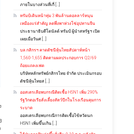
ภายในบางส่วนที่เกี่ […]
ทรัมป์เดินหน้าทุ่ม 3 พันล้านดอลลาร์หนุน
เหมืองแร่สำคัญ ลดพึ่งพาห่วงโซ่อุปทานจีน
ประธานาธิบดีโดนัลด์ ทรัมป์ ผู้นำสหรัฐฯ เปิด
เผยเมื่อวันศ […]
บล.กสิกรฯ คาดดัชนีหุ้นไทยสัปดาห์หน้า
1,560-1,655 ติดตามผลประกอบการ Q2/69
ถ้อยแถลงเฟด
บริษัทหลักทรัพย์กสิกรไทย จำกัด ประเมินกรอบ
ดัชนีหุ้นไทยส […]
ออสเตรเลียพบกรณีติดเชื้อ H5N1 เพิ่ม 290%
รัฐวิกตอเรียสั่งเลี้ยงสัตว์ปีกในโรงเรือนคุมการ
ง
ระบาด
ออสเตรเลียพบกรณีการติดเชื้อไข้หวัดนก
3
H5N1 เพิ่มขึ้นเกิน […]
ง