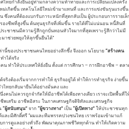
เทศไทยกำลังยืนอยู่ท่ามกลางความท้าทายและการเปลี่ยนแปลงครั้ง
ม่เกิดขึ้น เทคโนโลยีใหม่เข้ามาแทนที่ และการแข่งขันรุนแรงขึ้น
 ซึ่งคนที่ต้องแบกรับภาระหนักที่สุดกลับเป็น ผู้ประกอบการรายเล็
สูงขึ้น ต้นทุนธุรกิจที่เพิ่มขึ้น รายได้ที่ไม่แน่นอน หนี้สินที่
ะชาชนมีความรู้สึกถูกบั่นทอนหัวใจมากที่สุดเพราะรู้สึกว่าไม่มี
มาช่วยพยุงให้ลุกขึ้นยืนได้”
านี้ของประชาชนคนไทยอย่างลึกซึ้ง จึงออก นโยบาย
“สร้างคน
ะทำได้จริง
ทำให้ประเทศให้ยั่งยืน ตั้งแต่ การศึกษา – การฝึกอาชีพ – ตลา
ริงต้องเริ่มจากการทำให้ ธุรกิจอยู่ได้ ทำให้การทำธุรกิจ ง่ายขึ้น
รัวไทยกลับมายืนได้อย่างมั่นคง และ
่งคนไม่ควรถูกจำกัดให้มีอาชีพได้เพียงทางเดียว เราจะเปิดพื้นที่ให
าชีพเสริม อาชีพอิสระ ในภาคเศรษฐกิจดิจิทัลและเศรษฐกิจ
็น
“ผู้สนับสนุน”
จาก
“ผู้ขวางทาง”
เป็น
“ผู้เปิดทาง”
ให้ประชาชนทุก
้และมีศักดิ์ศรี “ผมและทีมพรรคปวงชนไทย เราพร้อมเข้ามาแก้
บการดูแลอย่างทั่วถึง พัฒนาคุณภาพชีวิตทุกด้าน ทำให้เกิดความ