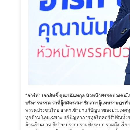
“อาร์ท” เอกสิทธิ์ คุณานันทกุล หัวหน้าพรรคปวง
บริหารพรรค ว่าที่ผู้สมัครสมาชิกสภาผู้แทนราษฎรทั
พรรคปวงชนไทย อาสาเข้ามาแก้ปัญหาของประเทศทุกม
ทุกด้าน โดยเฉพาะ แก้ปัญหาการทุจริตคอร์รัปชันทั้
ล้านล้านบาท จึงต้องปราบปรามทั้งระบบ รวมถึง เรื