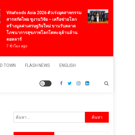
itafoods Asia 2026 ตัวเร่งอุตสาหกรรม
‘RAKSAPHAN’ เ
ารสกัดไทย ชูงานวิจัย – เครือข่ายโลก
มาสเตอร์พีซคอล
ร้างมูลค่าเศรษฐกิจใหม่ ขานรับตลาด
“ผ้าลายน้ำไหล” 
ภชนาการสุขภาพโลกโตทะลุล้านล้าน
มิเต็ด ถ่ายทอดภูม
อลลาร์
สุนทรียภาพระดั
ชั่วโมง ago
1 วัน ago
D TOWN
FLASH NEWS
ENGLISH
ค้นหา
สำหรับ: