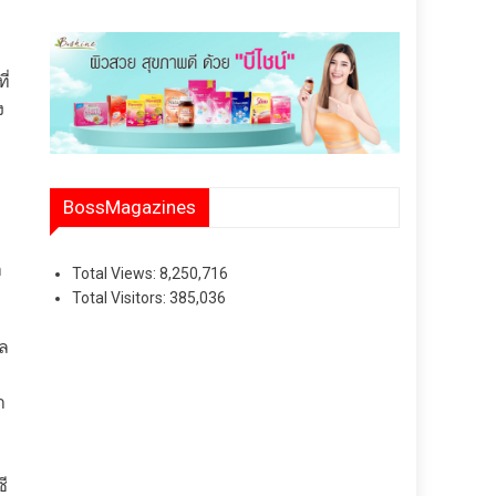
ี่
ง
BossMagazines
า
Total Views:
8,250,716
Total Visitors:
385,036
ัล
า
ี