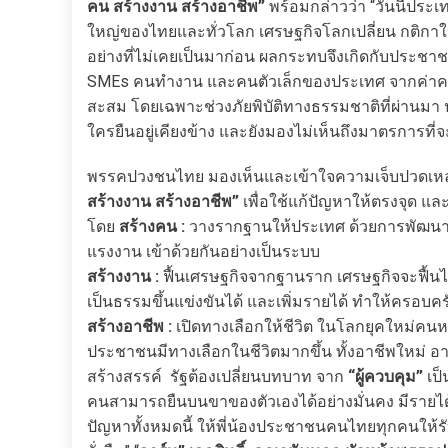
คน สร้างงาน สร้างอาชีพ”
พร้อมกล่าวว่า “วันนี้ประ
ใหญ่ของไทยและทั่วโลก เศรษฐกิจโลกเปลี่ยน กติกาให
อย่างที่ไม่เคยเป็นมาก่อน ผลกระทบจึงเกิดกับประชาชน
SMEs คนทำงาน และคนตัวเล็กของประเทศ จากค่าครองชีพที่
สะสม โดยเฉพาะช่วงภัยพิบัติทางธรรมชาติที่ผ่านมา ปร
ใครยืนอยู่เคียงข้าง และยังมองไม่เห็นถึงมาตรการที่จะ
พรรคปวงชนไทย มองเห็นและเข้าใจความเจ็บปวดเหล่
สร้างงาน สร้างอาชีพ”
เพื่อใช้แก้ปัญหาให้ตรงจุด แล
โดย
สร้างคน :
วางรากฐานให้ประเทศ ด้วยการพัฒนาคน 
แรงงาน เข้าด้วยกันอย่างเป็นระบบ
สร้างงาน :
ฟื้นเศรษฐกิจจากฐานราก เศรษฐกิจจะฟื้นได้จ
เป็นธรรมขึ้นแข่งขันได้ และเพิ่มรายได้ ทำให้ครอบค
สร้างอาชีพ :
เปิดทางเลือกให้ชีวิต ในโลกยุคใหม่คนหนึ
ประชาชนมีทางเลือกในชีวิตมากขึ้น ทั้งอาชีพใหม่ อ
สร้างสรรค์ รัฐต้องเปลี่ยนบทบาท จาก
“ผู้ควบคุม”
เป
คนสามารถยืนบนขาของตัวเองได้อย่างมั่นคง มีรายได
ปัญหาทั้งหมดนี้ ให้พี่น้องประชาชนคนไทยทุกคนให้รั