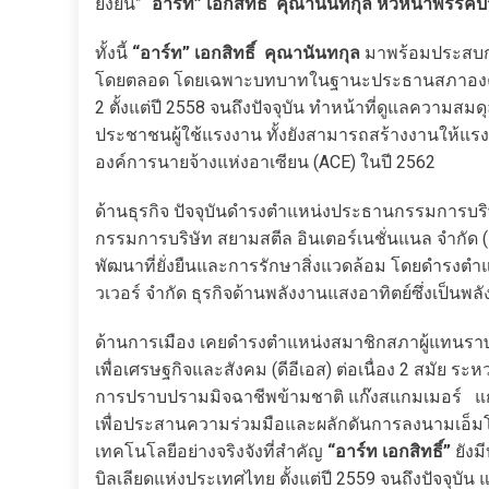
ยั่งยืน” “
อาร์ท” เอกสิทธิ์ คุณานันทกุล หัวหน้าพรรค
ทั้งนี้
“อาร์ท” เอกสิทธิ์ คุณานันทกุล
มาพร้อมประสบกา
โดยตลอด โดยเฉพาะบทบาทในฐานะประธานสภาองค์การ
2 ตั้งแต่ปี 2558 จนถึงปัจจุบัน ทำหน้าที่ดูแลความสมด
ประชาชนผู้ใช้แรงงาน ทั้งยังสามารถสร้างงานให้แ
องค์การนายจ้างแห่งอาเซียน (ACE) ในปี 2562
ด้านธุรกิจ ปัจจุบันดำรงตำแหน่งประธานกรรมการบริษั
กรรมการบริษัท สยามสตีล อินเตอร์เนชั่นแนล จำกัด
พัฒนาที่ยั่งยืนและการรักษาสิ่งแวดล้อม โดยดำรงตำแ
วเวอร์ จำกัด ธุรกิจด้านพลังงานแสงอาทิตย์ซึ่งเป็น
ด้านการเมือง เคยดำรงตำแหน่งสมาชิกสภาผู้แทนราษ
เพื่อเศรษฐกิจและสังคม (ดีอีเอส) ต่อเนื่อง 2 สมัย ร
การปราบปรามมิจฉาชีพข้ามชาติ แก๊งสแกมเมอร์ แก๊ง
เพื่อประสานความร่วมมือและผลักดันการลงนามเอ
เทคโนโลยีอย่างจริงจังที่สำคัญ
“อาร์ท เอกสิทธิ์”
ยังม
บิลเลียดแห่งประเทศไทย ตั้งแต่ปี 2559 จนถึงปัจจ