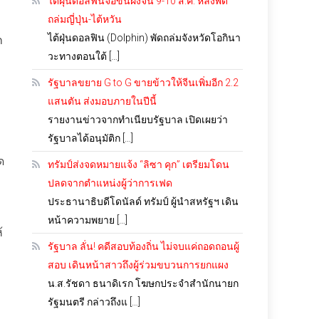
ไต้ฝุ่นดอลฟินจ่อขึ้นฝั่งจีน 9-10 ส.ค. หลังพัด
ถล่มญี่ปุ่น-ไต้หวัน
ไต้ฝุ่นดอลฟิน (Dolphin) พัดถล่มจังหวัดโอกินา
ก
วะทางตอนใต้ […]
รัฐบาลขยาย G to G ขายข้าวให้จีนเพิ่มอีก 2.2
แสนตัน ส่งมอบภายในปีนี้
รายงานข่าวจากทำเนียบรัฐบาล เปิดเผยว่า
รัฐบาลได้อนุมัติก […]
ด
ทรัมป์ส่งจดหมายแจ้ง “ลิซา คุก” เตรียมโดน
ปลดจากตำแหน่งผู้ว่าการเฟด
ประธานาธิบดีโดนัลด์ ทรัมป์ ผู้นำสหรัฐฯ เดิน
หน้าความพยาย […]
้
รัฐบาล ลั่น! คดีสอบท้องถิ่น ไม่จบแค่ถอดถอนผู้
สอบ เดินหน้าสาวถึงผู้ร่วมขบวนการยกแผง
น.ส.รัชดา ธนาดิเรก โฆษกประจำสำนักนายก
รัฐมนตรี กล่าวถึงแ […]