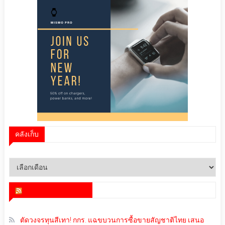
คลังเก็บ
คลัง
เก็บ
สำนักข่าว infoquest
ตัดวงจรทุนสีเทา! กกร. แฉขบวนการซื้อขายสัญชาติไทย เสนอ