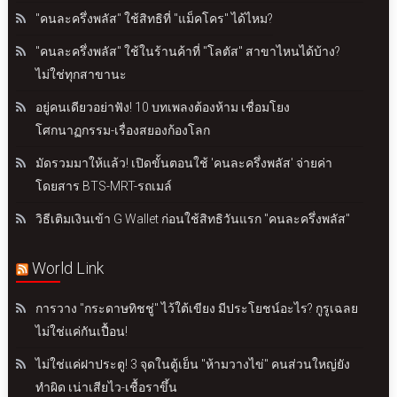
"คนละครึ่งพลัส" ใช้สิทธิที่ "แม็คโคร" ได้ไหม?
"คนละครึ่งพลัส" ใช้ในร้านค้าที่ "โลตัส" สาขาไหนได้บ้าง?
ไม่ใช่ทุกสาขานะ
อยู่คนเดียวอย่าฟัง! 10 บทเพลงต้องห้าม เชื่อมโยง
โศกนาฏกรรม-เรื่องสยองก้องโลก
มัดรวมมาให้แล้ว! เปิดขั้นตอนใช้ 'คนละครึ่งพลัส' จ่ายค่า
โดยสาร BTS-MRT-รถเมล์
วิธีเติมเงินเข้า G Wallet ก่อนใช้สิทธิวันแรก "คนละครึ่งพลัส"
World Link
การวาง "กระดาษทิชชู่" ไว้ใต้เขียง มีประโยชน์อะไร? กูรูเฉลย
ไม่ใช่แค่กันเปื้อน!
ไม่ใช่แค่ฝาประตู! 3 จุดในตู้เย็น "ห้ามวางไข่" คนส่วนใหญ่ยัง
ทำผิด เน่าเสียไว-เชื้อราขึ้น