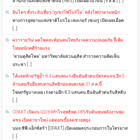
สำนักงานสถิติแห่งชาติจีน (NBS) เปิดเผยในวันนี้ (9 ส.ค.) […]
อินโดฯ สั่งระงับเที่ยว “ภูเขาไฟโบร์โม” หลังไฟป่าลามหนัก
ทางการอุทยานแห่งชาติโบรโม เทงเกอร์ เซเมรู เปิดเผยเมื่อค
[…]
ผวารายวัน! ผลโพลสะท้อนคนไทยกังวลความปลอดภัย จี้เพิ่ม
โทษหนักคดีร้ายแรง
“สวนดุสิตโพล” มหาวิทยาลัยสวนดุสิต สำรวจความคิดเห็น
ประชา […]
โค้งสุดท้าย!รัฐย้ำ 8.3 แสนคนเร่งยืนยันตัวตนบัตรคนจน อีก 5
ล้านคนรีบยื่นทบทวนสิทธิก่อนหมดเขต 31 ส.ค.นี้
โฆษกรัฐบาลเผย เร่งตามอีก 8.3 แสนคน ยืนยันตัวตนรับสิทธิบ
[…]
CPAXT เปิดงบ Q2/69กำไรสุทธิหด 18%รับต้นทุนพลังงานพุ่ง-
คชจ.เปิดสาขาใหม่ แต่ดอกเบี้ยลดช่วยพยุง
บมจ.ซีพี แอ็กซ์ตร้า [CPAXT] เปิดเผยผลประกอบการในไตรมาส
[…]