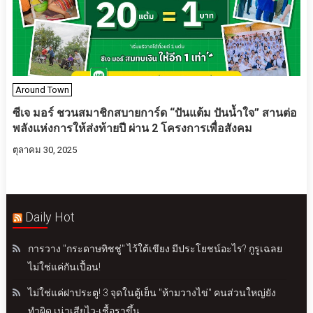
Around Town
ซีเจ มอร์ ชวนสมาชิกสบายการ์ด “ปันแต้ม ปันน้ำใจ” สานต่อ
พลังแห่งการให้ส่งท้ายปี ผ่าน 2 โครงการเพื่อสังคม
ตุลาคม 30, 2025
Daily Hot
การวาง "กระดาษทิชชู่" ไว้ใต้เขียง มีประโยชน์อะไร? กูรูเฉลย
ไม่ใช่แค่กันเปื้อน!
ไม่ใช่แค่ฝาประตู! 3 จุดในตู้เย็น "ห้ามวางไข่" คนส่วนใหญ่ยัง
ทำผิด เน่าเสียไว-เชื้อราขึ้น