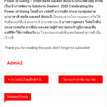
Power of Giving – บริษัท ฟอร์ด มอเตอร์ คัมปะนี (ประเทศไทย) จำกัด
เป็นเจ้าภาพจัดงาน Salute to Dealers 2025 Celebrating the
Power of Giving โดยมี มร.เจฟฟรี มาเรนติก ประธานกลุ่มตลาด
นานาชาติ ฟอร์ด มอเตอร์ คัมปะนี
เป็นประธานในงานมอบรางวัลให้
กับดีลเลอร์ทั้ง 6 คนจาก 4 ประเทศ และมี
นางสาวยุคนธร วิเศษโกสิน
ประธานฟอร์ด อาเซียน และตลาดผู้จำหน่ายประจำภูมิภาคเอเชีย
แปซิฟิก ให้การต้อนรับ
ณ โรงแรมแกรนด์เซ็นเตอร์พอยท์ สุรวงศ์ เมื่อ
เร็วๆนี้
Thank you for reading this post, don't forget to subscribe!
Admin2
แนะแนว
สนามบินไทยคึกคัก! SEA Games 2025 ททท. ร่วมต้อนรับนักกีฬาอาเซียนร่วมศึก พร้อมมอบ Amazing Bag ของขวัญต้อนรับสุดอบอุ่น
“สยาม ทาคาชิมายะ จัดงาน ‘Taito–Tokyo Craft & Food’ เปิดเสน่ห์ไทโต หัวใจเอโดะ 12–14 ธ.ค. 68 ที่ ไอคอนสยาม”
เรื่อง
Related Posts