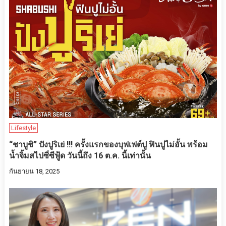
Lifestyle
“ชาบูชิ” ปังปูริเย่ !!! ครั้งแรกของบุฟเฟต์ปู ฟินปูไม่อั้น พร้อม
น้ำจิ้มสไปซี่ซีฟู้ด วันนี้ถึง 16 ต.ค. นี้เท่านั้น
กันยายน 18, 2025