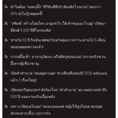
ทำไมต้อง "ถอดปลั๊ก" ทีวีทันทีที่เข้าห้องพักโรงแรม? คนกว่า
90% ยังไม่รู้เหตุผลนี้!
"สฟิงซ์" สร้างโดยใคร อายุเท่าไร ใต้เท้าซ่อนอะไรอยู่? ปริศนา
อียิปต์ 4,500 ปีที่โลกสงสัย!
ชายวัย 55 ปี กินมันเทศทุกวันหวังคุมเบาหวาน ผ่านไป 5 เดือน
หมอเผยผลตรวจแล้ว!
กาแฟมื้อเช้า: ยาอายุวัฒนะ หรือศัตรูซ่อนแอบ? ความจริงชวน
อึ้งจากผู้เชี่ยวชาญ
เปิดคำทำนาย "หมอดูตาบอด" ช่วงที่เหลือของปี 2026 หลังแม่น
แล้ว 2 เรื่องใหญ่!
เปิดบทกวีสุดแปลก! ดังก้องโลก "คำทำนาย" อนาคตล่วงหน้าถึง
500 ปี แฉความจริงเบื้องหลัง
เพราะเปิดแอร์นอน? หมอเฉลยเคส หญิงไข้สูงไม่ลด พบปอด
อักเสบจากเชื้อ Legionella