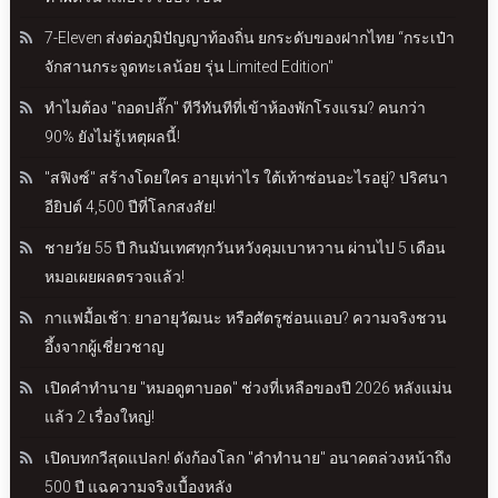
7-Eleven ส่งต่อภูมิปัญญาท้องถิ่น ยกระดับของฝากไทย “กระเป๋า
จักสานกระจูดทะเลน้อย รุ่น Limited Edition"
ทำไมต้อง "ถอดปลั๊ก" ทีวีทันทีที่เข้าห้องพักโรงแรม? คนกว่า
90% ยังไม่รู้เหตุผลนี้!
"สฟิงซ์" สร้างโดยใคร อายุเท่าไร ใต้เท้าซ่อนอะไรอยู่? ปริศนา
อียิปต์ 4,500 ปีที่โลกสงสัย!
ชายวัย 55 ปี กินมันเทศทุกวันหวังคุมเบาหวาน ผ่านไป 5 เดือน
หมอเผยผลตรวจแล้ว!
กาแฟมื้อเช้า: ยาอายุวัฒนะ หรือศัตรูซ่อนแอบ? ความจริงชวน
อึ้งจากผู้เชี่ยวชาญ
เปิดคำทำนาย "หมอดูตาบอด" ช่วงที่เหลือของปี 2026 หลังแม่น
แล้ว 2 เรื่องใหญ่!
เปิดบทกวีสุดแปลก! ดังก้องโลก "คำทำนาย" อนาคตล่วงหน้าถึง
500 ปี แฉความจริงเบื้องหลัง