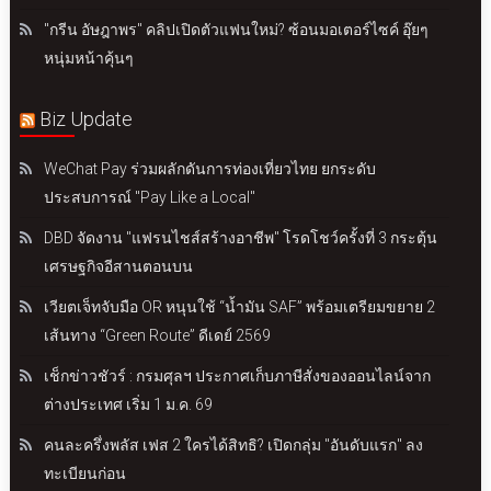
"กรีน อัษฎาพร" คลิปเปิดตัวแฟนใหม่? ซ้อนมอเตอร์ไซค์ อุ๊ยๆ
หนุ่มหน้าคุ้นๆ
Biz Update
WeChat Pay ร่วมผลักดันการท่องเที่ยวไทย ยกระดับ
ประสบการณ์ "Pay Like a Local"
DBD จัดงาน "แฟรนไชส์สร้างอาชีพ" โรดโชว์ครั้งที่ 3 กระตุ้น
เศรษฐกิจอีสานตอนบน
เวียตเจ็ทจับมือ OR หนุนใช้ “น้ำมัน SAF” พร้อมเตรียมขยาย 2
เส้นทาง “Green Route” ดีเดย์ 2569
เช็กข่าวชัวร์ : กรมศุลฯ ประกาศเก็บภาษีสั่งของออนไลน์จาก
ต่างประเทศ เริ่ม 1 ม.ค. 69
คนละครึ่งพลัส เฟส 2 ใครได้สิทธิ? เปิดกลุ่ม "อันดับแรก" ลง
ทะเบียนก่อน