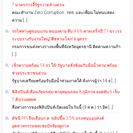
7 มาตรการจี้รัฐกวาดล้างด่วน
คณะทำงาน Zero Corruption : กกร. และเพื่อน ไม่ทนแสดง
ความ […]
รถไฟทางคู่ขอนแก่น-หนองคาย คืบ 9.6% คาดเสร็จปี 71 ขร.เร่ง
ระบบรางรับงานใหญ่”พืชสวนโลก”จ.อุดรฯ
กรมการขนส่งทางรางลงพื้นที่จังหวัดอุดรธานี ติดตามความก้า
[…]
เช็กความพร้อม 14 จว.ใต้! รัฐบาลสั่งซ้อมรับมือน้ำท่วม พร้อม
ช่วยประชาชนด่วน
รัฐบาลเตรียมพร้อมรับมือน้ำท่วมภาคใต้ สั่งการผู้ว่า 14 จ […]
ฟิลิปปินส์เตือนภัยมรสุม-พายุหมุนถล่ม 8 ภูมิภาค ยอดดับ 6 เจ็บ
7 สั่งเร่งอพยพ
สื่อทางการของฟิลิปปินส์เปิดเผยในวันนี้ (9 ส.ค.) ว่า อิท […]
ดัชนี PPI จีนเดือนก.ค. ขยับขึ้น 3.5% แรงหนุนอุปสงค์
อุตสาหกรรมชดเชยปัจจัยฤดูกาล