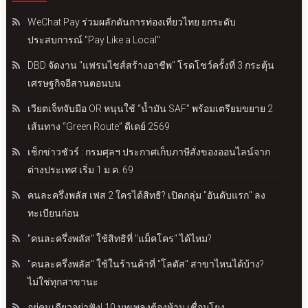
WeChat Pay ร่วมผลักดันการท่องเที่ยวไทย ยกระดับ
ประสบการณ์ "Pay Like a Local"
DBD จัดงาน "แฟรนไชส์สร้างอาชีพ" โรดโชว์ครั้งที่ 3 กระตุ้น
เศรษฐกิจอีสานตอนบน
เวียตเจ็ทจับมือ OR หนุนใช้ “น้ำมัน SAF” พร้อมเตรียมขยาย 2
เส้นทาง “Green Route” ดีเดย์ 2569
เช็กข่าวชัวร์ : กรมศุลฯ ประกาศเก็บภาษีสั่งของออนไลน์จาก
ต่างประเทศ เริ่ม 1 ม.ค. 69
คนละครึ่งพลัส เฟส 2 ใครได้สิทธิ? เปิดกลุ่ม "อันดับแรก" ลง
ทะเบียนก่อน
"คนละครึ่งพลัส" ใช้สิทธิที่ "แม็คโคร" ได้ไหม?
"คนละครึ่งพลัส" ใช้ในร้านค้าที่ "โลตัส" สาขาไหนได้บ้าง?
ไม่ใช่ทุกสาขานะ
อยู่คนเดียวอย่าฟัง! 10 บทเพลงต้องห้าม เชื่อมโยง