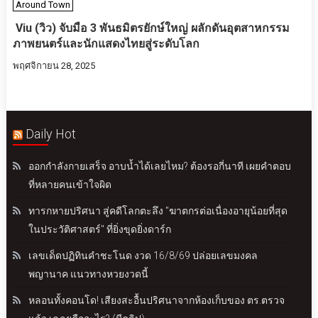
Around Town
Viu (วิว) จับมือ 3 พันธมิตรยักษ์ใหญ่ ผลักดันอุตสาหกรรม
ภาพยนตร์และนักแสดงไทยสู่ระดับโลก
พฤศจิกายน 28, 2025
Daily Hot
ออกกำลังกายเสร็จ อาบน้ำได้เลยไหม? ต้องรอกี่นาที เผยคำตอบ
ที่หลายคนเข้าใจผิด
ทารกหายปริศนา สู่คดีโลกตะลึง "ฆาตกรต่อเนื่องอายุน้อยที่สุด
ในประวัติศาสตร์" ที่ยิ่งขุดยิ่งดาร์ก
เลขเด็ดปฏิทินคำชะโนด งวด 16/8/69 ปล่อยเลขมงคล
พญานาค แนวทางหวยงวดนี้
หลอนทั้งคอนโด! เสียงสะอื้นปริศนาจากห้องเก็บของ ตร.ตรวจ