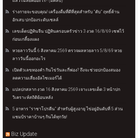
แล้ว เฉลยคืออะไร? (มีคลิป)
ร่างกายจะขอบคุณ! เครื่องดื่มที่ดีที่สุดสำหรับ "ตับ" ฤทธิ์ต้าน
อักเสบ ปกป้องระดับเซลล์
เลขเด็ดปฏิทินจีน ปฏิทินครอบครัวข่าว 3 งวด 16/8/69 เซฟไว้
ก่อนเกลี้ยงแผง
หวยลาววันนี้ 6 สิงหาคม 2569 ตรวจผลหวยลาว 5/8/69 หวย
ลาววันนี้ออกอะไร
เปิดตัวเลขทองคำ กินไข่วันละกี่ฟอง? ถึงจะช่วยปกป้องสมอง
ลดความเสี่ยงอัลไซเมอร์ได้
แปลปกสลาก งวด 16 สิงหาคม 2569 เจาะเลขเด็ด 3 หน้าปก
วิเคราะห์สถิติย้อนหลัง
5 อาหาร "ราชาโปรตีน" สำหรับผู้สูงอายุ ไข่อยู่อันดับที่ 5 ส่วน
แชมป์ราคาบ้านๆ กินได้ทุกวัย!
Biz Update