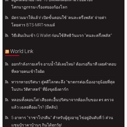
โศกนาฏกรรม-เรื่องสยองก้องโลก
มัดรวมมาให้แล้ว! เปิดขั้นตอนใช้ 'คนละครึ่งพลัส' จ่ายค่า
โดยสาร BTS-MRT-รถเมล์
วิธีเติมเงินเข้า G Wallet ก่อนใช้สิทธิวันแรก "คนละครึ่งพลัส"
World Link
ออกกำลังกายเสร็จ อาบน้ำได้เลยไหม? ต้องรอกี่นาที เผยคำตอบ
ที่หลายคนเข้าใจผิด
ทารกหายปริศนา สู่คดีโลกตะลึง "ฆาตกรต่อเนื่องอายุน้อยที่สุด
ในประวัติศาสตร์" ที่ยิ่งขุดยิ่งดาร์ก
หลอนทั้งคอนโด! เสียงสะอื้นปริศนาจากห้องเก็บของ ตร.ตรวจ
แล้ว เฉลยคืออะไร? (มีคลิป)
5 อาหาร "ราชาโปรตีน" สำหรับผู้สูงอายุ ไข่อยู่อันดับที่ 5 ส่วน
แชมป์ราคาบ้านๆ กินได้ทุกวัย!