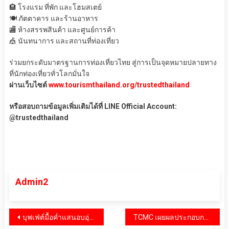
🏨 โรงแรม ที่พัก และโฮมสเตย์
🍽️ ภัตตาคาร และร้านอาหาร
🏬 ห้างสรรพสินค้า และศูนย์การค้า
🎪 นันทนาการ และสถานที่ท่องเที่ยว
ร่วมยกระดับมาตรฐานการท่องเที่ยวไทย สู่การเป็นจุดหมายปลายทาง
ที่นักท่องเที่ยวทั่วโลกมั่นใจ
ผ่านเว็บไซต์
www.tourismthailand.org/trustedthailand
หรือสอบถามข้อมูลเพิ่มเติมได้ที่ LINE Official Account:
@trustedthailand
Admin2
แนะแนว
บุฟเฟ่ต์มื้อค่ำแสนอบอุ่นวันขอบคุณพระเจ้า ณ โรงแรม เดอะ เวสทิน แกรนด์ สุขุมวิท
TCMC เผยผลประกอบการไตรมาสที่ 3 ปี 2568 ธุรกิจวัสดุตกแต่งพื้นผิวและธุรกิจพรมรถยนต์เป็นไปด้วยดี แต่ยังไม่เพียงพอจะชดเชยกับความท้าทายจากตลาดเฟอร์นิเจอร์สหราชอาณาจักร พร้อมเดินหน้าปรับโครงสร้างธุรกิจ