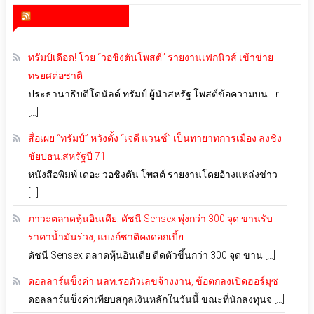
สำนักข่าว infoquest
ทรัมป์เดือด! โวย “วอชิงตันโพสต์” รายงานเฟกนิวส์ เข้าข่าย
ทรยศต่อชาติ
ประธานาธิบดีโดนัลด์ ทรัมป์ ผู้นำสหรัฐ โพสต์ข้อความบน Tr
[…]
สื่อเผย “ทรัมป์” หวังตั้ง “เจดี แวนซ์” เป็นทายาทการเมือง ลงชิง
ชัยปธน.สหรัฐปี 71
หนังสือพิมพ์ เดอะ วอชิงตัน โพสต์ รายงานโดยอ้างแหล่งข่าว
[…]
ภาวะตลาดหุ้นอินเดีย: ดัชนี Sensex พุ่งกว่า 300 จุด ขานรับ
ราคาน้ำมันร่วง, แบงก์ชาติคงดอกเบี้ย
ดัชนี Sensex ตลาดหุ้นอินเดีย ดีดตัวขึ้นกว่า 300 จุด ขาน […]
ดอลลาร์แข็งค่า นลท.รอตัวเลขจ้างงาน, ข้อตกลงเปิดฮอร์มุซ
ดอลลาร์แข็งค่าเทียบสกุลเงินหลักในวันนี้ ขณะที่นักลงทุนจ […]