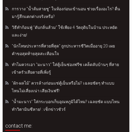
การวาง "น้ำส้มสายชู" ในห้องก่อนเข้านอน ช่วยเรื่องอะไร? ตื่น
มารู้สึกแตกต่างจริงหรือ?
วิธีทำก้อนฟู่ "ดับกลิ่นส้วม" ใช้เพียง 4 วัตถุดิบในบ้าน ประหยัด
และง่าย!
"นักโทษประหารที่สวยที่สุด" ถูกประหารชีวิตเมื่ออายุ 20 เผย
คำขอสุดท้ายสุดสะเทือนใจ
ทำไมควรเอา "มะนาว" ใส่ตู้เย็นช่องฟรีซ เคล็ดลับบ้านๆ ที่สาย
เข้าครัวเสียดายที่เพิ่งรู้
"ผัก-ผลไม้" ควรล้างก่อนแช่ตู้เย็นหรือไม่? เฉลยชัดๆ ทำแบบ
ไหนไม่เสี่ยงเน่า เสียเงินฟรี!
"น้ำมะนาว" ใส่กระบอกเก็บอุณหภูมิได้ไหม? เฉลยชัด แบบไหน
ทำวิตามินซีหาย! : เช็กข่าวชัวร์
contact me: