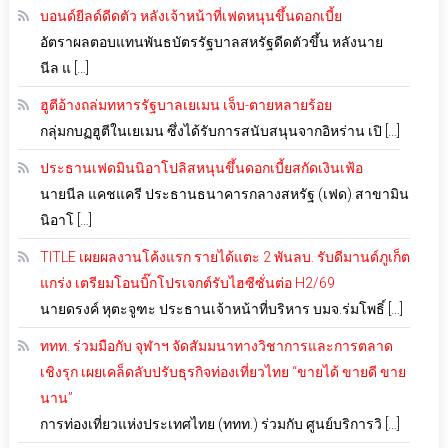
บอนด์ยีลด์ดีดตัว หลังเจ้าหน้าที่เฟดหนุนขึ้นดอกเบี้ย
อัตราผลตอบแทนพันธบัตรรัฐบาลสหรัฐดีดตัวขึ้น หลังนาย
นีล แ […]
ฮูตีอ้างถล่มทหารรัฐบาลเยเมน เจ็บ-ตายหลายร้อย
กลุ่มกบฏฮูตีในเยเมน ซึ่งได้รับการสนับสนุนจากอิหร่าน เปิ […]
ประธานเฟดมินนิอาโปลิสหนุนขึ้นดอกเบี้ยสกัดเงินเฟ้อ
นายนีล แคชแครี ประธานธนาคารกลางสหรัฐ (เฟด) สาขามิน
นิอาโ […]
TITLE เผยผลงานโค้งแรก รายได้แตะ 2 พันลบ. รับดีมานด์ภูเก็ต
แกร่ง เตรียมโอนบิ๊กโปรเจกต์รับไฮซีซั่นต่อ H2/69
นายดรงค์ หุตะจูฑะ ประธานเจ้าหน้าที่บริหาร บมจ.ร่มโพธิ์ […]
ททท. ร่วมมือกับ จุฬาฯ จัดสัมมนาทางวิชาการและการตลาด
เชิงรุก เผยเคล็ดลับปรับธุรกิจท่องเที่ยวไทย “ขายได้ ขายดี ขาย
นาน”
การท่องเที่ยวแห่งประเทศไทย (ททท.) ร่วมกับ ศูนย์บริการวิ […]