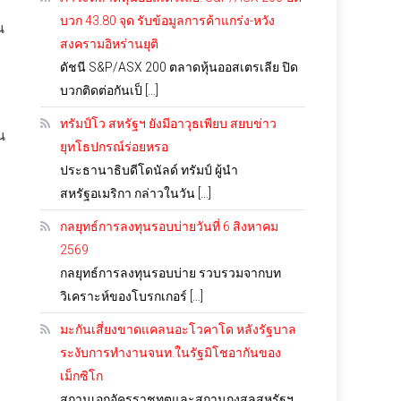
บวก 43.80 จุด รับข้อมูลการค้าแกร่ง-หวัง
น
สงครามอิหร่านยุติ
ดัชนี S&P/ASX 200 ตลาดหุ้นออสเตรเลีย ปิด
บวกติดต่อกันเป็ […]
ง
ทรัมป์โว สหรัฐฯ ยังมีอาวุธเพียบ สยบข่าว
น
ยุทโธปกรณ์ร่อยหรอ
ประธานาธิบดีโดนัลด์ ทรัมป์ ผู้นำ
สหรัฐอเมริกา กล่าวในวัน […]
กลยุทธ์การลงทุนรอบบ่ายวันที่ 6 สิงหาคม
2569
กลยุทธ์การลงทุนรอบบ่าย รวบรวมจากบท
วิเคราะห์ของโบรกเกอร์ […]
มะกันเสี่ยงขาดแคลนอะโวคาโด หลังรัฐบาล
ระงับการทำงานจนท.ในรัฐมิโชอากันของ
เม็กซิโก
สถานเอกอัครราชทูตและสถานกงสุลสหรัฐฯ