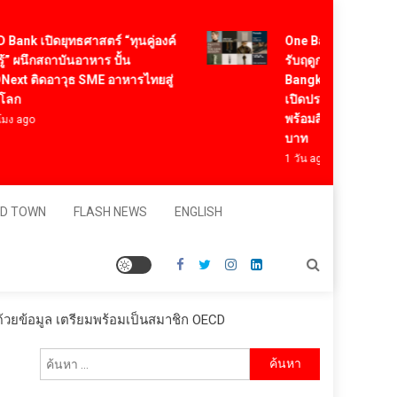
k เปิดยุทธศาสตร์ “ทุนคู่องค์
One Bangkok เติมสีสันแ
ผนึกสถาบันอาหาร ปั้น
รับฤดูกาลใหม่ ผ่านแคม
 ติดอาวุธ SME อาหารไทยสู่
Bangkok Palette of th
ก
เปิดประสบการณ์การใช้ชี
พร้อมสิทธิพิเศษรวมมูลค่า
ago
บาท
1 วัน ago
D TOWN
FLASH NEWS
ENGLISH
้วยข้อมูล เตรียมพร้อมเป็นสมาชิก OECD
ค้นหา
สำหรับ: