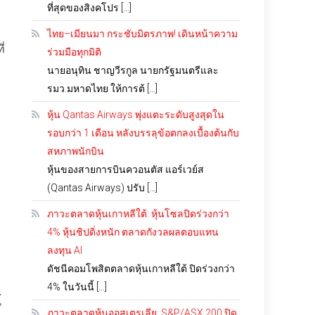
ที่สุดของสิงคโปร […]
ไทย–เมียนมา กระชับมิตรภาพ! เดินหน้าความ
่
ร่วมมือทุกมิติ
นายอนุทิน ชาญวีรกูล นายกรัฐมนตรีและ
รมว.มหาดไทย ให้การต้ […]
หุ้น Qantas Airways พุ่งแตะระดับสูงสุดใน
รอบกว่า 1 เดือน หลังบรรลุข้อตกลงเบื้องต้นกับ
สหภาพนักบิน
หุ้นของสายการบินควอนตัส แอร์เวย์ส
(Qantas Airways) ปรับ […]
ภาวะตลาดหุ้นเกาหลีใต้: หุ้นโซลปิดร่วงกว่า
4% หุ้นชิปดิ่งหนัก ตลาดกังวลผลตอบแทน
ลงทุน AI
ดัชนีคอมโพสิตตลาดหุ้นเกาหลีใต้ ปิดร่วงกว่า
4% ในวันนี้ […]
้
ภาวะตลาดหุ้นออสเตรเลีย: S&P/ASX 200 ปิด