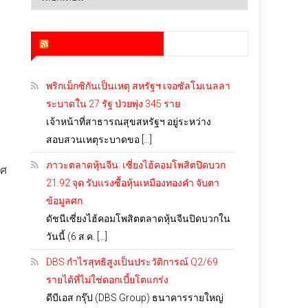
เก็บ
สำนักข่าว infoquest
พริกเม็กซิกันเป็นเหตุ สหรัฐฯ เจอซัลโมเนลลา
ระบาดใน 27 รัฐ ป่วยพุ่ง 345 ราย
เจ้าหน้าที่สาธารณสุขสหรัฐฯ อยู่ระหว่าง
สอบสวนเหตุระบาดขอ […]
ภาวะตลาดหุ้นจีน: เซี่ยงไฮ้คอมโพสิตปิดบวก
ทศ
21.92 จุด รับแรงซื้อหุ้นเหมืองทองคำ จับตา
ข้อมูลศก.
ดัชนีเซี่ยงไฮ้คอมโพสิตตลาดหุ้นจีนปิดบวกใน
วันนี้ (6 ส.ค. […]
DBS กำไรสุทธิสูงเป็นประวัติการณ์ Q2/69
รายได้ที่ไม่ใช่ดอกเบี้ยโตแกร่ง
ดีบีเอส กรุ๊ป (DBS Group) ธนาคารรายใหญ่