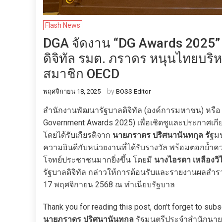
Flash News
DGA จัดงาน “DG Awards 2025” 
ดิจิทัล รมต. ภราดร หนุนไทยบริ
สมาชิก OECD
by
พฤศจิกายน 18, 2025
BOSS Editor
สำนักงานพัฒนารัฐบาลดิจิทัล (องค์การมหาชน) หรือ 
Government Awards 2025) เพื่อเชิดชูและประกาศเ
โดยได้รับเกียรติจาก
นายภราดร ปริศนานันทกุล รั
ฐมน
ความยินดีกับหน่วยงานที่ได้รับรางวัล พร้อมตอกย้ำ
โจทย์ประชาชนมากยิ่งขึ้น โดยมี
นางไอรดา เหลืองวิ
รัฐบาลดิจิทัล กล่าวให้การต้อนรับและรายงานผลสำร
17 พฤศจิกายน 2568 ณ ทำเนียบรัฐบาล
Thank you for reading this post, don't forget to subs
นายภราดร ปริศนานันทกุล
รัฐมนตรีประจำสำนักนายกร