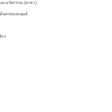
และนวัตกรรม (สกสว.)
ั่นคงของมนุษย์
ักร