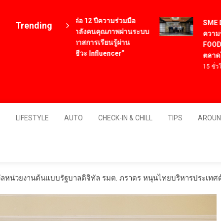
ฟู้ดแพชชั่น สานต่อ 12 ปีความร่วมมือ
SME D Ban
Trending
สอศ. ร่วมสร้างกำลังคนคุณภาพผ่านระบบ
ความรู้” 
ทวิภาคี ขยายโอกาสการเรียนรู้ผ่าน
FOODNext
โครงการ “ครูอาชีวะ Influencer”
ตลาดโล
14 ชั่วโมง ago
15 ชั่วโมง 
Thailand
S
LIFESTYLE
AUTO
CHECK-IN & CHILL
TIPS
AROUN
วัลหน่วยงานต้นแบบรัฐบาลดิจิทัล รมต. ภราดร หนุนไทยบริหารประเทศด