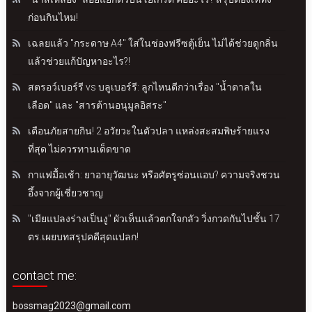
ก่อนกินไหม!
เฉลยแล้ว "กระดาษ A4" ใส่ในช่องฟรีซตู้เย็น ไม่ได้ช่วยดูกลิ่น
แล้วช่วยแก้ปัญหาอะไร?!
สตรอว์เบอร์รี vs บลูเบอร์รี: ลูกไหนดีกว่าเรื่อง "น้ำตาลใน
เลือด" และ "สารต้านอนุมูลอิสระ"
เตือนภัยสายกิน! 2 อวัยวะในตัวปลา แหล่งสะสมพิษร้ายแรง
ที่สุด ไม่ควรทานเด็ดขาด
กาแฟมื้อเช้า: ยาอายุวัฒนะ หรือศัตรูซ่อนแอบ? ความจริงชวน
อึ้งจากผู้เชี่ยวชาญ
"เมียแปลงร่างเป็นงู" ผัวเห็นแล้วตกใจกลัว วิ่งกวดกันไปชั้น 17
ตร.เผยบทสรุปคดีสุดแปลก!
contact me:
bossmag2023@gmail.com