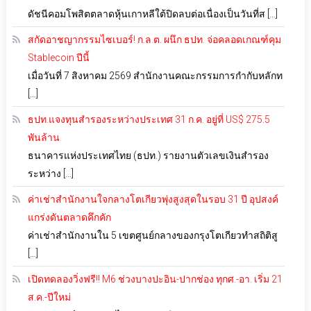
ดัชนีคอมโพสิตตลาดหุ้นเกาหลีใต้ปิดลบต่อเนื่องเป็นวันที่ส […]
สกัดอาชญากรรมไซเบอร์! ก.ล.ต. ผนึก ธปท. จ่อคลอดเกณฑ์คุม
Stablecoin ปีนี้
เมื่อวันที่ 7 สิงหาคม 2569 สำนักงานคณะกรรมการกำกับหลักท
[…]
ธปท.แจงทุนสำรองระหว่างประเทศ 31 ก.ค. อยู่ที่ US$ 275.5
พันล้าน
ธนาคารแห่งประเทศไทย (ธปท.) รายงานตัวเลขเงินสำรอง
ระหว่าง […]
ค่าเช่าสำนักงานใจกลางโตเกียวพุ่งสูงสุดในรอบ 31 ปี อุปสงค์
แกร่งดันตลาดคึกคัก
ค่าเช่าสำนักงานใน 5 เขตศูนย์กลางของกรุงโตเกียวทำสถิติสู
[…]
เปิดทดลองวิ่งฟรี!! M6 ช่วงบางปะอิน-ปากช่อง ทุกศ.-อา. เริ่ม 21
ส.ค.-ปีใหม่