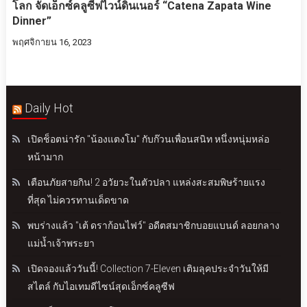
โลก จัดเอ็กซ์คลูซีฟไวน์ดินเนอร์ “Catena Zapata Wine
Dinner”
พฤศจิกายน 16, 2023
Daily Hot
เปิดช็อตน่ารัก "น้องแตงโม" กับก๊วนเพื่อนสนิท หนึ่งหนุ่มหล่อ
หน้ามาก
เตือนภัยสายกิน! 2 อวัยวะในตัวปลา แหล่งสะสมพิษร้ายแรง
ที่สุด ไม่ควรทานเด็ดขาด
พบร่างแล้ว "เต้ ดราก้อนไฟว์" อดีตสมาชิกบอยแบนด์ ลอยกลาง
แม่น้ำเจ้าพระยา
เปิดจองแล้ววันนี้! Collection 7-Eleven เติมลุคประจำวันให้มี
สไตล์ กับไอเทมดีไซน์สุดเอ็กซ์คลูซีฟ