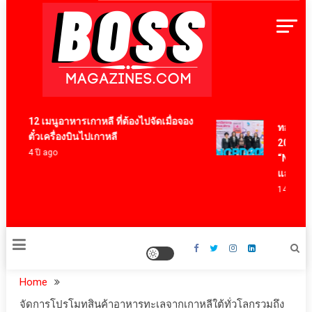
Skip
to
content
BossMagazinesThailand
12 เมนูอาหารเกาหลี ที่ต้องไปจัดเมื่อจอง
ทองก้อนใหญ
ตั๋วเครื่องบินไปเกาหลี
2026 นำนว
4 ปี ago
“NeuroSigh
และคนพิก
14 ชั่วโมง a
Home
จัดการโปรโมทสินค้าอาหารทะเลจากเกาหลีใต้ทั่วโลกรวมถึง