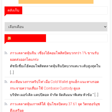
คลังเก็บ
คลัง
เก็บ
สำนักข่าว infoquest
ภาวะตลาดหุ้นจีน: เซี่ยงไฮ้คอมโพสิตปิดบวกกว่า 1% ขานรับ
ยอดส่งออกโตแกร่ง
ดัชนีเซี่ยงไฮ้คอมโพสิตตลาดหุ้นจีนปิดบวกแตะระดับสูงสุดใน
[…]
สะเทือนวงการคริปโท! เมื่อ Cold Wallet ถูกแฮ็ก แนะทางรอด
กระจายความเสี่ยง-ใช้ Coinbase Custody ดูแล
บริษัท เมอร์เคิล แคปปิตอล จำกัด จัดสัมมนาพิเศษ หัวข้อ “ […]
ภาวะตลาดหุ้นเกาหลีใต้: หุ้นโซลปิดลบ 37.61 จุด วิตกฮอร์มุซ
ตึงเครียด