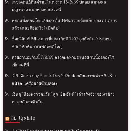
เลขเด็ดปฏิทินคำชะโนด งวด 16/8/69 ปล่อยเลขมงคล
พญานาค แนวทางหวยงวดนี้
หลอนทั้งคอนโด! เสียงสะอื้นปริศนาจากห้องเก็บของ ตร.ตรวจ
แล้ว เฉลยคืออะไร? (มีคลิป)
ช็อกอียิปต์! พิธีกรสาวชื่อดัง เกิดปี 1992 ถูกตัดสิน "ประหาร
ชีวิต" พัวพันยาเสพติดคดีใหญ่
หวยฮานอยวันนี้ 7/8/69 ตรวจผลหวยฮานอย วันนี้ออกอะไร
เช็กสดที่นี่
DPU จัด Freshy Sports Day 2026 ปลุกศักยภาพเฟรชชี่ สร้าง
สปิริต–เครือข่ายข้ามคณะ
เอ็นดู "น้องพราวตะวัน" ลูก "ยุ้ย-ธันน์" เล่าจริงจัง เจอเงาข้าง
ทาง กลัวจนตัวสั่น
Biz Update