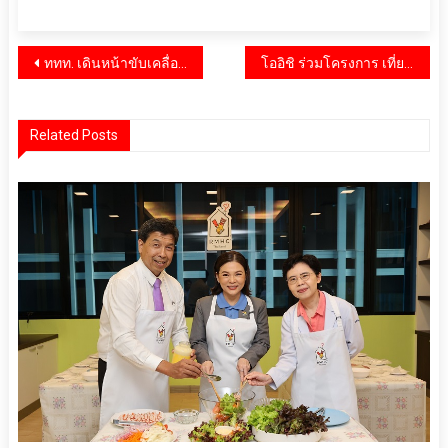
แนะแนว
ททท. เดินหน้าขับเคลื่อนอุตสาหกรรมท่องเที่ยวสุขภาพไทย สู่เวทีโลกในงาน WTM London 2025
โออิชิ ร่วมโครงการ เที่ยวดี มีคืน 2568 พร้อมมอบสิทธิลดหย่อนภาษีฯ สูงสุด 20,000 บาท* วันนี้ถึง 15 ธันวาคมนี้ เท่านั้น
เรื่อง
Related Posts