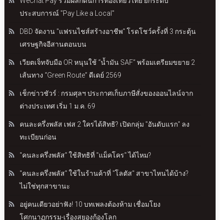
WeChat Pay ร่วมผลักดันการท่องเที่ยวไทย ยกระดับ
ประสบการณ์ "Pay Like a Local"
DBD จัดงาน "แฟรนไชส์สร้างอาชีพ" โรดโชว์ครั้งที่ 3 กระตุ้น
เศรษฐกิจอีสานตอนบน
เวียตเจ็ทจับมือ OR หนุนใช้ “น้ำมัน SAF” พร้อมเตรียมขยาย 2
เส้นทาง “Green Route” ดีเดย์ 2569
เช็กข่าวชัวร์ : กรมศุลฯ ประกาศเก็บภาษีสั่งของออนไลน์จาก
ต่างประเทศ เริ่ม 1 ม.ค. 69
คนละครึ่งพลัส เฟส 2 ใครได้สิทธิ? เปิดกลุ่ม "อันดับแรก" ลง
ทะเบียนก่อน
"คนละครึ่งพลัส" ใช้สิทธิที่ "แม็คโคร" ได้ไหม?
"คนละครึ่งพลัส" ใช้ในร้านค้าที่ "โลตัส" สาขาไหนได้บ้าง?
ไม่ใช่ทุกสาขานะ
อยู่คนเดียวอย่าฟัง! 10 บทเพลงต้องห้าม เชื่อมโยง
โศกนาฏกรรม-เรื่องสยองก้องโลก