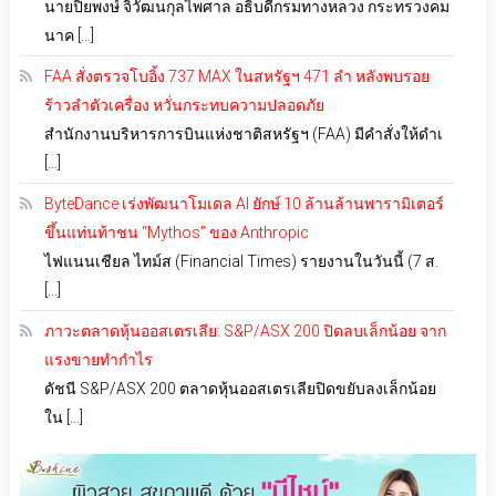
นายปิยพงษ์ จิวัฒนกุลไพศาล อธิบดีกรมทางหลวง กระทรวงคม
นาค […]
FAA สั่งตรวจโบอิ้ง 737 MAX ในสหรัฐฯ 471 ลำ หลังพบรอย
ร้าวลำตัวเครื่อง หวั่นกระทบความปลอดภัย
สำนักงานบริหารการบินแห่งชาติสหรัฐฯ (FAA) มีคำสั่งให้ดำเ
[…]
ByteDance เร่งพัฒนาโมเดล AI ยักษ์ 10 ล้านล้านพารามิเตอร์
ขึ้นแท่นท้าชน “Mythos” ของ Anthropic
ไฟแนนเชียล ไทม์ส (Financial Times) รายงานในวันนี้ (7 ส.
[…]
ภาวะตลาดหุ้นออสเตรเลีย: S&P/ASX 200 ปิดลบเล็กน้อย จาก
แรงขายทำกำไร
ดัชนี S&P/ASX 200 ตลาดหุ้นออสเตรเลียปิดขยับลงเล็กน้อย
ใน […]