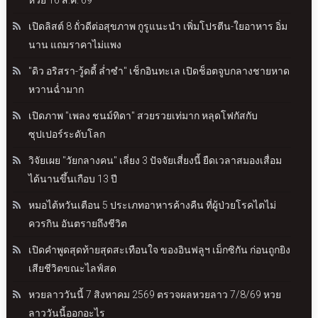
หวย 16 ส.ค. 69
เปิดลิสต์ 8 ถั่วดีต่อสุขภาพ กูรูแนะนำ เพิ่มโปรตีน-ใยอาหาร อิ่ม
นาน แถมราคาไม่แพง
"ดิว อริสรา-วู้ดดี้ ล่ำซำ" เช็กอินทะเล เปิดช็อตจูบกลางชายหาด
หวานฉ่ำมาก
เปิดภาพ "เพลง ชนม์ทิดา" สวยรวยเท่มาก หลุดโฟกัสกับ
ซุปเปอร์ระดับโลก
วิจัยเผย "วัยกลางคน" เลี่ยง 3 ปัจจัยเสี่ยงนี้ ยืดเวลาสมองเสื่อม
ได้นานขึ้นเกือบ 13 ปี
หมอไต้หวันเตือน 5 ประเภทอาหารค้างคืน ที่ผู้ป่วยโรคไตไม่
ควรกิน อันตรายถึงชีวิต
เปิดคำพูดสุดท้ายสุดสะเทือนใจ ของอินฟลูฯ เม็กซิกัน ก่อนถูกยิง
เสียชีวิตขณะไลฟ์สด
หวยลาววันนี้ 7 สิงหาคม 2569 ตรวจผลหวยลาว 7/8/69 หวย
ลาววันนี้ออกอะไร