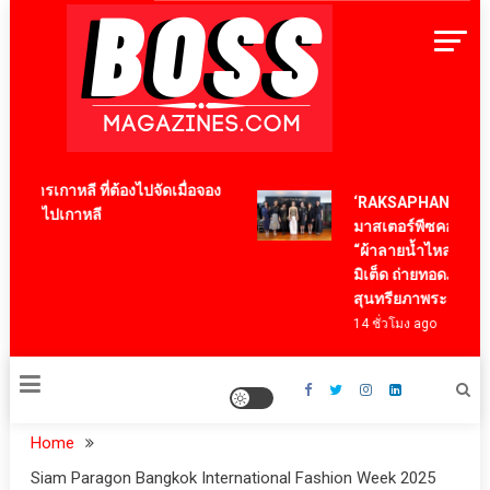
Skip
to
content
BossMagazinesThailand
หารเกาหลี ที่ต้องไปจัดเมื่อจอง
‘RAKSAPHAN’ เปิดฉาก
งบินไปเกาหลี
มาสเตอร์พีซคอลเลกชันแ
“ผ้าลายน้ำไหล” สู่ชิ้นง
มิเต็ด ถ่ายทอดภูมิปัญญาท้
สุนทรียภาพระดับสากล
14 ชั่วโมง ago
Home
Siam Paragon Bangkok International Fashion Week 2025