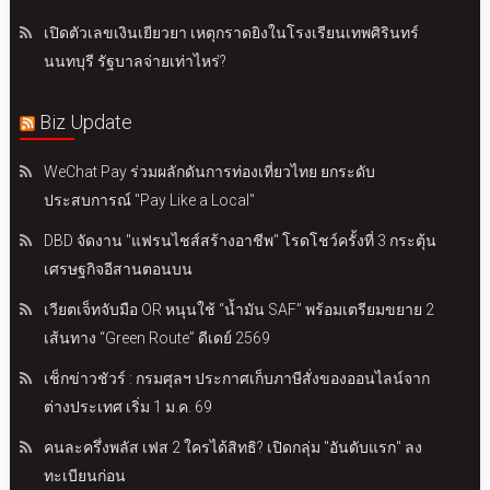
เปิดตัวเลขเงินเยียวยา เหตุกราดยิงในโรงเรียนเทพศิรินทร์
นนทบุรี รัฐบาลจ่ายเท่าไหร่?
Biz Update
WeChat Pay ร่วมผลักดันการท่องเที่ยวไทย ยกระดับ
ประสบการณ์ "Pay Like a Local"
DBD จัดงาน "แฟรนไชส์สร้างอาชีพ" โรดโชว์ครั้งที่ 3 กระตุ้น
เศรษฐกิจอีสานตอนบน
เวียตเจ็ทจับมือ OR หนุนใช้ “น้ำมัน SAF” พร้อมเตรียมขยาย 2
เส้นทาง “Green Route” ดีเดย์ 2569
เช็กข่าวชัวร์ : กรมศุลฯ ประกาศเก็บภาษีสั่งของออนไลน์จาก
ต่างประเทศ เริ่ม 1 ม.ค. 69
คนละครึ่งพลัส เฟส 2 ใครได้สิทธิ? เปิดกลุ่ม "อันดับแรก" ลง
ทะเบียนก่อน