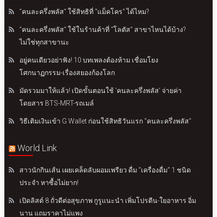
"คนละครึ่งพลัส" ใช้สิทธิที่ "แม็คโคร" ได้ไหม?
"คนละครึ่งพลัส" ใช้ในร้านค้าที่ "โลตัส" สาขาไหนได้บ้าง?
ไม่ใช่ทุกสาขานะ
อยู่คนเดียวอย่าฟัง! 10 บทเพลงต้องห้าม เชื่อมโยง
โศกนาฏกรรม-เรื่องสยองก้องโลก
มัดรวมมาให้แล้ว! เปิดขั้นตอนใช้ 'คนละครึ่งพลัส' จ่ายค่า
โดยสาร BTS-MRT-รถเมล์
วิธีเติมเงินเข้า G Wallet ก่อนใช้สิทธิวันแรก "คนละครึ่งพลัส"
World Link
สาวนักกินเส้น เผยเคล็ดลับผอมเพรียว ดื่ม "เครื่องดื่ม" 1 ชนิด
ประจำ หาซื้อไม่ยาก!
เปิดลิสต์ 8 ถั่วดีต่อสุขภาพ กูรูแนะนำ เพิ่มโปรตีน-ใยอาหาร อิ่ม
นาน แถมราคาไม่แพง