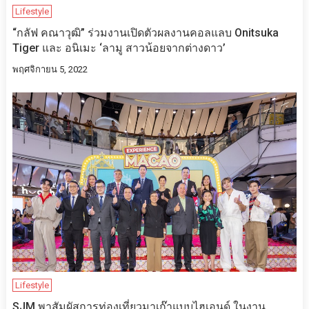
Lifestyle
“กลัฟ คณาวุฒิ” ร่วมงานเปิดตัวผลงานคอลแลบ​​ Onitsuka
Tiger และ อนิเมะ ‘ลามู สาวน้อยจากต่างดาว’
พฤศจิกายน 5, 2022
Lifestyle
SJM พาสัมผัสการท่องเที่ยวมาเก๊าแบบไฮเอนด์ ในงาน