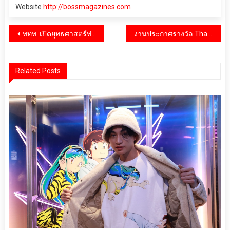
Website
http://bossmagazines.com
แนะแนว
ททท. เปิดยุทธศาสตร์ท่องเที่ยวเชิงการทูตชู ‘Soft Power เสน่ห์ไทย’ สร้างสัมพันธ์ระหว่างประเทศ ผ่านโครงการ “เที่ยวไทยกับ Diplomat : 5 Must Do สุขทุกเส้นทาง”
งานประกาศรางวัล Thailand Real Estate Agent Awards 2025 เฉลิมฉลองความสำเร็จและยกย่องความเป็นเลิศของนายหน้าอสังหาริมทรัพย์ไทย
เรื่อง
Related Posts