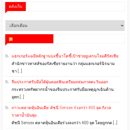
คลังเก็บ
คลัง
เก็บ
สำนักข่าว infoquest
แฮกเกอร์แฉมีหลักฐานบ่งชี้นาโตชี้เป้าช่วยยูเครนโจมตีรัสเซีย
สำนักข่าวทาสส์ของรัสเซียรายงานว่า กลุ่มแฮกเกอร์นิรนาม
ชา […]
จีนประกาศรับมือไต้ฝุ่นดอลฟินเตรียมถล่มภาคตะวันออก
กระทรวงทรัพยากรน้ำของจีนประกาศรับมือเหตุฉุกเฉินด้าน
อุทก […]
ภาวะตลาดหุ้นอินเดีย: ดัชนี Sensex ร่วงกว่า 400 จุด กังวล
ราคาน้ำมันพุ่ง
ดัชนี Sensex ตลาดหุ้นอินเดียร่วงลงกว่า 400 จุด โดยถูกกด […]