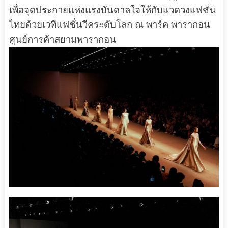
เพื่อจุดประกายแห่งแรงบันดาลใจให้กับแวดวงแฟชั่น
ไทยด้วยเวทีแฟชั่นวีคระดับโลก ณ พาร์ค พารากอน
ศูนย์การค้าสยามพารากอน