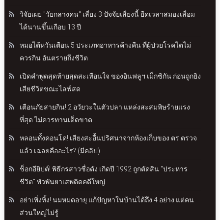
วิจัยเผย "วัยกลางคน" เลี่ยง 3 ปัจจัยเสี่ยงนี้ ยืดเวลาสมองเสื่อม
ได้นานขึ้นเกือบ 13 ปี
หมอไต้หวันเตือน 5 ประเภทอาหารค้างคืน ที่ผู้ป่วยโรคไตไม่
ควรกิน อันตรายถึงชีวิต
เปิดคำพูดสุดท้ายสุดสะเทือนใจ ของอินฟลูฯ เม็กซิกัน ก่อนถูกยิง
เสียชีวิตขณะไลฟ์สด
เตือนภัยสายกิน! 2 อวัยวะในตัวปลา แหล่งสะสมพิษร้ายแรง
ที่สุด ไม่ควรทานเด็ดขาด
หลอนทั้งคอนโด! เสียงสะอื้นปริศนาจากห้องเก็บของ ตร.ตรวจ
แล้ว เฉลยคืออะไร? (มีคลิป)
ช็อกอียิปต์! พิธีกรสาวชื่อดัง เกิดปี 1992 ถูกตัดสิน "ประหาร
ชีวิต" พัวพันยาเสพติดคดีใหญ่
อย่าเพิ่งทิ้ง! นมหมดอายุ แก้ปัญหาในบ้านได้ถึง 4 อย่าง แต่คน
ส่วนใหญ่ไม่รู้