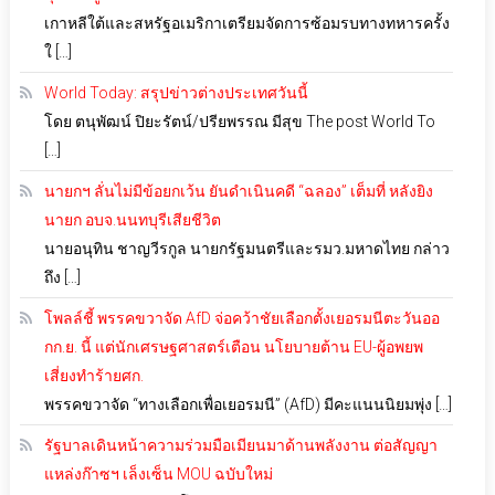
เกาหลีใต้และสหรัฐอเมริกาเตรียมจัดการซ้อมรบทางทหารครั้ง
ใ […]
World Today: สรุปข่าวต่างประเทศวันนี้
โดย ตนุพัฒน์ ปิยะรัตน์/ปรียพรรณ มีสุข The post World To
[…]
นายกฯ ลั่นไม่มีข้อยกเว้น ยันดำเนินคดี “ฉลอง” เต็มที่ หลังยิง
นายก อบจ.นนทบุรีเสียชีวิต
นายอนุทิน ชาญวีรกูล นายกรัฐมนตรีและรมว.มหาดไทย กล่าว
ถึง […]
โพลล์ชี้ พรรคขวาจัด AfD จ่อคว้าชัยเลือกตั้งเยอรมนีตะวันออ
กก.ย. นี้ แต่นักเศรษฐศาสตร์เตือน นโยบายต้าน EU-ผู้อพยพ
เสี่ยงทำร้ายศก.
พรรคขวาจัด “ทางเลือกเพื่อเยอรมนี” (AfD) มีคะแนนนิยมพุ่ง […]
รัฐบาลเดินหน้าความร่วมมือเมียนมาด้านพลังงาน ต่อสัญญา
แหล่งก๊าซฯ เล็งเซ็น MOU ฉบับใหม่