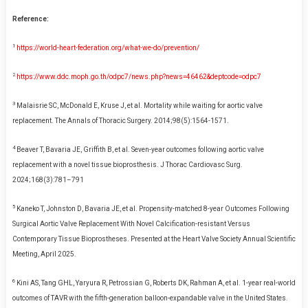
Reference:
1
https://world-heart-federation.org/what-we-do/prevention/
2
https://www.ddc.moph.go.th/odpc7/news.php?news=46462&deptcode=odpc7
3
Malaisrie SC, McDonald E, Kruse J, et al. Mortality while waiting for aortic valve
replacement. The Annals of Thoracic Surgery. 2014;98(5):1564-1571.
4
Beaver T, Bavaria JE, Griffith B, et al. Seven-year outcomes following aortic valve
replacement with a novel tissue bioprosthesis. J Thorac Cardiovasc Surg.
2024;168(3):781–791
5
Kaneko T, Johnston D, Bavaria JE, et al. Propensity-matched 8-year Outcomes Following
Surgical Aortic Valve Replacement With Novel Calcification-resistant Versus
Contemporary Tissue Bioprostheses. Presented at the Heart Valve Society Annual Scientific
Meeting, April 2025.
6
Kini AS, Tang GHL, Yaryura R, Petrossian G, Roberts DK, Rahman A, et al. 1-year real-world
outcomes of TAVR with the fifth-generation balloon-expandable valve in the United States.