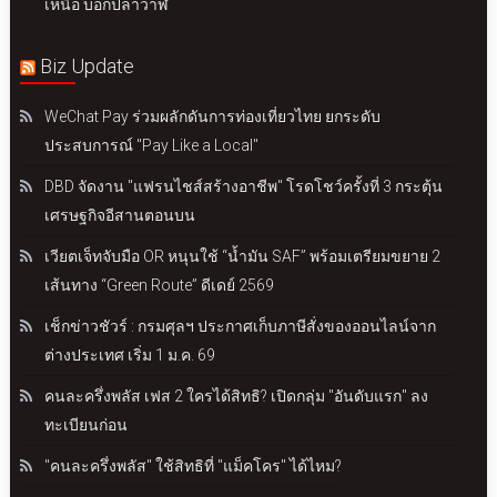
เหนือ บอกปลาวาฬ
Biz Update
WeChat Pay ร่วมผลักดันการท่องเที่ยวไทย ยกระดับ
ประสบการณ์ "Pay Like a Local"
DBD จัดงาน "แฟรนไชส์สร้างอาชีพ" โรดโชว์ครั้งที่ 3 กระตุ้น
เศรษฐกิจอีสานตอนบน
เวียตเจ็ทจับมือ OR หนุนใช้ “น้ำมัน SAF” พร้อมเตรียมขยาย 2
เส้นทาง “Green Route” ดีเดย์ 2569
เช็กข่าวชัวร์ : กรมศุลฯ ประกาศเก็บภาษีสั่งของออนไลน์จาก
ต่างประเทศ เริ่ม 1 ม.ค. 69
คนละครึ่งพลัส เฟส 2 ใครได้สิทธิ? เปิดกลุ่ม "อันดับแรก" ลง
ทะเบียนก่อน
"คนละครึ่งพลัส" ใช้สิทธิที่ "แม็คโคร" ได้ไหม?