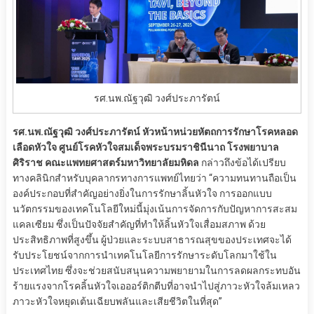
รศ.นพ.ณัฐวุฒิ วงศ์ประภารัตน์
รศ.นพ.ณัฐวุฒิ วงศ์ประภารัตน์ หัวหน้าหน่วยหัตถการรักษาโรคหลอด
เลือดหัวใจ
ศูนย์โรคหัวใจสมเด็จพระบรมราชินีนาถ
โรงพยาบาล
ศิริราช
คณะแพทยศาสตร์มหาวิทยาลัยมหิดล
กล่าวถึงข้อได้เปรียบ
ทางคลินิกสำหรับบุคลากรทางการแพทย์ไทยว่า “ความทนทานถือเป็น
องค์ประกอบที่สำคัญอย่างยิ่งในการรักษาลิ้นหัวใจ การออกแบบ
นวัตกรรมของเทคโนโลยีใหม่นี้มุ่งเน้นการจัดการกับปัญหาการสะสม
แคลเซียม ซึ่งเป็นปัจจัยสำคัญที่ทำให้ลิ้นหัวใจเสื่อมสภาพ ด้วย
ประสิทธิภาพที่สูงขึ้น ผู้ป่วยและระบบสาธารณสุขของประเทศจะได้
รับประโยชน์จากการนำเทคโนโลยีการรักษาระดับโลกมาใช้ใน
ประเทศไทย ซึ่งจะช่วยสนับสนุนความพยายามในการลดผลกระทบอัน
ร้ายแรงจากโรคลิ้นหัวใจเอออร์ติกตีบที่อาจนำไปสู่ภาวะหัวใจล้มเหลว
ภาวะหัวใจหยุดเต้นเฉียบพลันและเสียชีวิตในที่สุด”