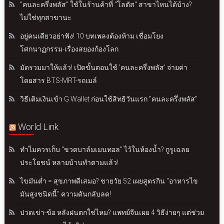
"คนละครึ่งพลัส" ใช้ในร้านค้าที่ "โลตัส" สาขาไหนได้บ้าง?
ไม่ใช่ทุกสาขานะ
อยู่คนเดียวอย่าฟัง! 10 บทเพลงต้องห้าม เชื่อมโยง
โศกนาฏกรรม-เรื่องสยองก้องโลก
มัดรวมมาให้แล้ว! เปิดขั้นตอนใช้ 'คนละครึ่งพลัส' จ่ายค่า
โดยสาร BTS-MRT-รถเมล์
วิธีเติมเงินเข้า G Wallet ก่อนใช้สิทธิวันแรก "คนละครึ่งพลัส"
World Link
ทำไมควรเก็บ "ขวดบาล์มเมนทอล" ไว้ในห้องน้ำ? กูรูเฉลย
ประโยชน์ หลายบ้านทำตามแล้ว!
ไขมันต่ำ = สุขภาพดีเสมอ? ชายวัย 52 เผยสูตรกิน "อาหารไข
มันสูงชนิดนี้" ความดันกลับลด!
ปวดเข่า-ข้อ หลังฝนตกใช่ไหม? แพทย์จีนเผย 4 วิธีง่ายๆ แต่ช่วย