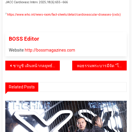
JACC Cardiovasc Interv. 2025;18(6):655–666
7
https://www.who.int/news-room/fact-sheets/detail/cardiovascular-diseases-(cvds)
BOSS Editor
Website
http://bossmagazines.com
แนะแนว
ชาบูชิ เดินหน้ากลยุทธ์ “เซกเมนเทชั่น มาร์เก็ตติ้ง” เต็มสูบ !!! พร้อมมอบบริการที่ตอบโจทย์ ตรงใจ และเพิ่มทางเลือกให้ลูกค้ามากกว่าเดิม
หอธรรมพระบารมีจัด “โครงการบรรพชาอุปสมบทและปฏิบัติวิปัสสนากรรมฐานถวายเป็นพระราชกุศล” เนื่องในวันคล้ายวันสวรรคต ร.๙
เรื่อง
Related Posts