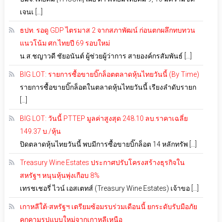
เจนเ […]
ธปท. รอดู GDP ไตรมาส 2 จากสภาพัฒน์ ก่อนตกผลึกทบทวน
แนวโน้ม ศก.ไทยปี 69 รอบใหม่
น.ส.ชญาวดี ชัยอนันต์ ผู้ช่วยผู้ว่าการ สายองค์กรสัมพันธ์ […]
BIG LOT: รายการซื้อขายบิ๊กล็อตตลาดหุ้นไทยวันนี้ (By Time)
รายการซื้อขายบิ๊กล็อตในตลาดหุ้นไทยวันนี้ เรียงลำดับรายก
[…]
BIG LOT: วันนี้ PTTEP มูลค่าสูงสุด 248.10 ลบ.ราคาเฉลี่ย
149.37 บ./หุ้น
ปิดตลาดหุ้นไทยวันนี้ พบมีการซื้อขายบิ๊กล็อต 14 หลักทรัพ […]
Treasury Wine Estates ประกาศปรับโครงสร้างธุรกิจใน
สหรัฐฯ หนุนหุ้นพุ่งเกือบ 8%
เทรชเชอรี่ ไวน์ เอสเตทส์ (Treasury Wine Estates) เจ้าขอ […]
เกาหลีใต้-สหรัฐฯ เตรียมซ้อมรบร่วมเดือนนี้ ยกระดับรับมือภัย
คุกคามรูปแบบใหม่จากเกาหลีเหนือ