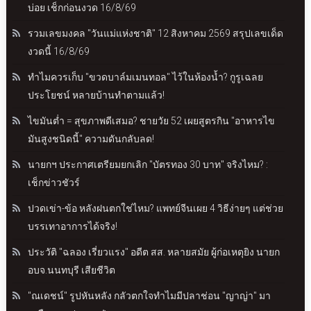
บ่อย เช็กก่อนงวด 16/8/69
รวมเลขมงคล "วันแม่แห่งชาติ" 12 สิงหาคม 2569 สรุปเลขเด็ด
งวดนี้ 16/8/69
ทำไมควรเก็บ "ขวดบาล์มเมนทอล" ไว้ในห้องน้ำ? กูรูเฉลย
ประโยชน์ หลายบ้านทำตามแล้ว!
ไขมันต่ำ = สุขภาพดีเสมอ? ชายวัย 52 เผยสูตรกิน "อาหารไข
มันสูงชนิดนี้" ความดันกลับลด!
นายกฯ ประกาศเตรียมยกเลิก "บัตรทอง 30 บาท" จริงไหม? :
เช็กข่าวชัวร์
ปวดเข่า-ข้อ หลังฝนตกใช่ไหม? แพทย์จีนเผย 4 วิธีง่ายๆ แต่ช่วย
บรรเทาอาการได้จริง!
ประวัติ "ฉลอง เรี่ยวแรง" อดีต สส. หลายสมัย ผู้ก่อเหตุยิง นายก
อบจ.นนทบุรี เสียชีวิต
"ณเดชน์" รูปหันหลัง กลัวตกใจทำไมมีปลาช่อน "ญาญ่า" มา