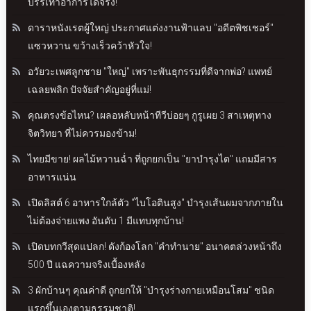
บรรเทาอาการได้จริง!
ดาราหนังเรตผู้ใหญ่ ประกาศแต่งงานฟ้าแลบ "อดีตพิชเชอร์"
แซวหวาน ขว้างเร็วคว้าหัวใจ!
อวัยวะเพศลูกชาย "ใหญ่" เพราะพันธุกรรมที่ดีจากพ่อ? แพทย์
เฉลยพลิก ปัจจัยสำคัญอยู่ที่แม่!
คุณตรงข้อไหน? เผลอหลับหน้าทีวีบ่อยๆ กูรูเผย 3 สาเหตุทาง
จิตวิทยา ที่ไม่ควรมองข้าม!
ไทยมีขาย! ผลไม้หวานฉ่ำ ที่ถูกยกเป็น "ยาบำรุงไต" แถมมีสาร
อาหารแน่น
เปิดลิสต์ 6 อาหารใกล้ตัว "ไบโอตินสูง" บำรุงเส้นผมจากภายใน
ไม่ต้องจ่ายแพง อันดับ 1 มีแทบทุกบ้าน!
เปิดบทกวีสุดแปลก! ดังก้องโลก "คำทำนาย" อนาคตล่วงหน้าถึง
500 ปี แฉความจริงเบื้องหลัง
3 ผักบ้านๆ คุณค่าดี ถูกยกให้ "บำรุงร่างกายเหมือนโสม" ชนิด
แรกขึ้นเองตามธรรมชาติ!