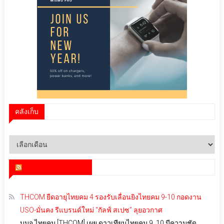
คลังเก็บ
คลัง
เก็บ
สำนักข่าว infoquest
THCOM ยืดอายุไทยคม 4 รองรับเลื่อนยิงไทยคม 9-10 กอดงาน
USO-มั่นคง รีแบรนด์ใหม่ “กัลฟ์ สเปซ” ลุยอวกาศ
บมจ.ไทยคม [THCOM] เผย ดาวเทียมไทยคม 9, 10 มีความชัด