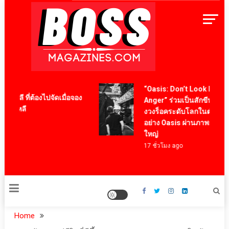
Skip
to
content
BossMagazinesThailand
“Oasis: Don’t Look Back In
ี ที่ต้องไปจัดเมื่อจอง
Anger” ร่วมเป็นสักขีพยานการ
กาหลี
งวงร็อคระดับโลกในตำนาน
อย่าง Oasis ผ่านภาพยนตร์สารคดี
ใหญ่
17 ชั่วโมง ago
Home