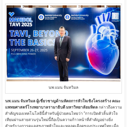
นพ.แมน จันทวิมล
นพ.แมน จันทวิมล ผู้เชี่ยวชาญด้านหัตถการหัวใจเชิงโครงสร้าง คณะ
แพทยศาสตร์โรงพยาบาลรามาธิบดี มหาวิทยาลัยมหิดล
กล่าวถึงความ
สำคัญของเทคโนโลยีนี้สำหรับผู้ป่วยคนไทยว่า “การเปิดตัวลิ้นหัวใจ
เทียมผ่านสายสวนรุ่นใหม่นี้ถือเป็นความก้าวหน้าที่สำคัญอย่างยิ่ง
สำหรับวงการดูแลสุขภาพหัวใจและหลอดเลือดของประเทศไทย เมื่อ