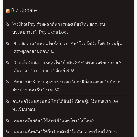
Biz Update
WeChat Pay ร่วมผลักดันการท่องเที่ยวไทย ยกระดับ
ประสบการณ์ "Pay Like a Local"
DBD จัดงาน "แฟรนไชส์สร้างอาชีพ" โรดโชว์ครั้งที่ 3 กระตุ้น
เศรษฐกิจอีสานตอนบน
เวียตเจ็ทจับมือ OR หนุนใช้ “น้ำมัน SAF” พร้อมเตรียมขยาย 2
เส้นทาง “Green Route” ดีเดย์ 2569
เช็กข่าวชัวร์ : กรมศุลฯ ประกาศเก็บภาษีสั่งของออนไลน์จาก
ต่างประเทศ เริ่ม 1 ม.ค. 69
คนละครึ่งพลัส เฟส 2 ใครได้สิทธิ? เปิดกลุ่ม "อันดับแรก" ลง
ทะเบียนก่อน
"คนละครึ่งพลัส" ใช้สิทธิที่ "แม็คโคร" ได้ไหม?
"คนละครึ่งพลัส" ใช้ในร้านค้าที่ "โลตัส" สาขาไหนได้บ้าง?