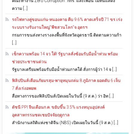
คณะทำงาน Zero Corruption : กกร. และเพื่อน ไม่ทนแสดง
ความ […]
รถไฟทางคู่ขอนแก่น-หนองคาย คืบ 9.6% คาดเสร็จปี 71 ขร.เร่ง
ระบบรางรับงานใหญ่”พืชสวนโลก”จ.อุดรฯ
กรมการขนส่งทางรางลงพื้นที่จังหวัดอุดรธานี ติดตามความก้า
[…]
เช็กความพร้อม 14 จว.ใต้! รัฐบาลสั่งซ้อมรับมือน้ำท่วม พร้อม
ช่วยประชาชนด่วน
รัฐบาลเตรียมพร้อมรับมือน้ำท่วมภาคใต้ สั่งการผู้ว่า 14 จ […]
ฟิลิปปินส์เตือนภัยมรสุม-พายุหมุนถล่ม 8 ภูมิภาค ยอดดับ 6 เจ็บ
7 สั่งเร่งอพยพ
สื่อทางการของฟิลิปปินส์เปิดเผยในวันนี้ (9 ส.ค.) ว่า อิท […]
ดัชนี PPI จีนเดือนก.ค. ขยับขึ้น 3.5% แรงหนุนอุปสงค์
อุตสาหกรรมชดเชยปัจจัยฤดูกาล
สำนักงานสถิติแห่งชาติจีน (NBS) เปิดเผยในวันนี้ (9 ส.ค.) […]