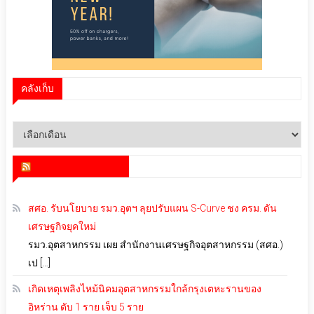
คลังเก็บ
คลัง
เก็บ
สำนักข่าว infoquest
สศอ. รับนโยบาย รมว.อุตฯ ลุยปรับแผน S-Curve ชง ครม. ดัน
เศรษฐกิจยุคใหม่
รมว.อุตสาหกรรม เผย สำนักงานเศรษฐกิจอุตสาหกรรม (สศอ.)
เป […]
เกิดเหตุเพลิงไหม้นิคมอุตสาหกรรมใกล้กรุงเตหะรานของ
อิหร่าน ดับ 1 ราย เจ็บ 5 ราย