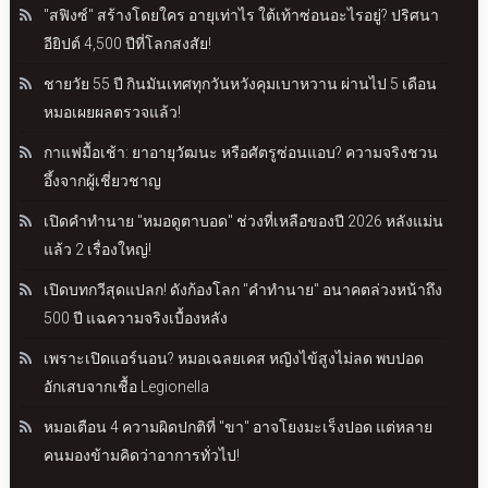
"สฟิงซ์" สร้างโดยใคร อายุเท่าไร ใต้เท้าซ่อนอะไรอยู่? ปริศนา
อียิปต์ 4,500 ปีที่โลกสงสัย!
ชายวัย 55 ปี กินมันเทศทุกวันหวังคุมเบาหวาน ผ่านไป 5 เดือน
หมอเผยผลตรวจแล้ว!
กาแฟมื้อเช้า: ยาอายุวัฒนะ หรือศัตรูซ่อนแอบ? ความจริงชวน
อึ้งจากผู้เชี่ยวชาญ
เปิดคำทำนาย "หมอดูตาบอด" ช่วงที่เหลือของปี 2026 หลังแม่น
แล้ว 2 เรื่องใหญ่!
เปิดบทกวีสุดแปลก! ดังก้องโลก "คำทำนาย" อนาคตล่วงหน้าถึง
500 ปี แฉความจริงเบื้องหลัง
เพราะเปิดแอร์นอน? หมอเฉลยเคส หญิงไข้สูงไม่ลด พบปอด
อักเสบจากเชื้อ Legionella
หมอเตือน 4 ความผิดปกติที่ "ขา" อาจโยงมะเร็งปอด แต่หลาย
คนมองข้ามคิดว่าอาการทั่วไป!