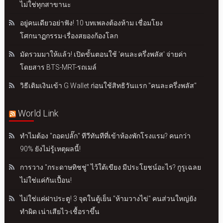
ไม่ใช่ทุกสาขานะ
อยู่คนเดียวอย่าฟัง! 10 บทเพลงต้องห้าม เชื่อมโยง
โศกนาฏกรรม-เรื่องสยองก้องโลก
มัดรวมมาให้แล้ว! เปิดขั้นตอนใช้ 'คนละครึ่งพลัส' จ่ายค่า
โดยสาร BTS-MRT-รถเมล์
วิธีเติมเงินเข้า G Wallet ก่อนใช้สิทธิวันแรก "คนละครึ่งพลัส"
World Link
ทำไมต้อง "ถอดปลั๊ก" ทีวีทันทีที่เข้าห้องพักโรงแรม? คนกว่า
90% ยังไม่รู้เหตุผลนี้!
การวาง "กระดาษทิชชู่" ไว้ใต้เขียง มีประโยชน์อะไร? กูรูเฉลย
ไม่ใช่แค่กันเปื้อน!
ไม่ใช่แค่ฝาประตู! 3 จุดในตู้เย็น "ห้ามวางไข่" คนส่วนใหญ่ยัง
ทำผิด เน่าเสียไว-เชื้อราขึ้น