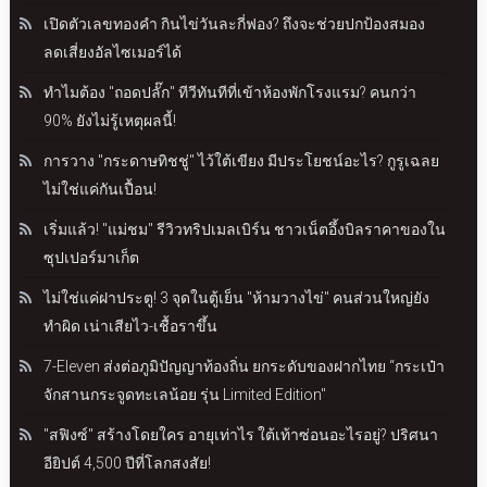
เปิดตัวเลขทองคำ กินไข่วันละกี่ฟอง? ถึงจะช่วยปกป้องสมอง
ลดเสี่ยงอัลไซเมอร์ได้
ทำไมต้อง "ถอดปลั๊ก" ทีวีทันทีที่เข้าห้องพักโรงแรม? คนกว่า
90% ยังไม่รู้เหตุผลนี้!
การวาง "กระดาษทิชชู่" ไว้ใต้เขียง มีประโยชน์อะไร? กูรูเฉลย
ไม่ใช่แค่กันเปื้อน!
เริ่มแล้ว! "แม่ชม" รีวิวทริปเมลเบิร์น ชาวเน็ตอึ้งบิลราคาของใน
ซุปเปอร์มาเก็ต
ไม่ใช่แค่ฝาประตู! 3 จุดในตู้เย็น "ห้ามวางไข่" คนส่วนใหญ่ยัง
ทำผิด เน่าเสียไว-เชื้อราขึ้น
7-Eleven ส่งต่อภูมิปัญญาท้องถิ่น ยกระดับของฝากไทย “กระเป๋า
จักสานกระจูดทะเลน้อย รุ่น Limited Edition"
"สฟิงซ์" สร้างโดยใคร อายุเท่าไร ใต้เท้าซ่อนอะไรอยู่? ปริศนา
อียิปต์ 4,500 ปีที่โลกสงสัย!