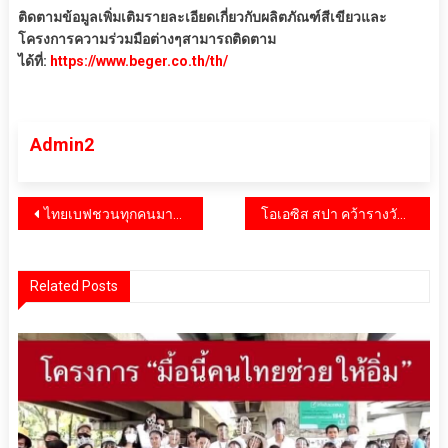
ติดตามข้อมูลเพิ่มเติมรายละเอียดเกี่ยวกับผลิตภัณฑ์สีเขียวและ
โครงการความร่วมมือต่างๆสามารถติดตาม
ได้ที่:
https://www.beger.co.th/th/
Admin2
แนะแนว
ไทยเบฟชวนทุกคนมาร่วมสร้างสมดุลที่ดีเพื่อโลกที่ยั่งยืน ที่ “บูทไทยเบฟ” ในงาน Sustainability Expo 2025
โอเอซิส สปา คว้ารางวัลดีเด่น Thailand Tourism Awards 2025
เรื่อง
Related Posts