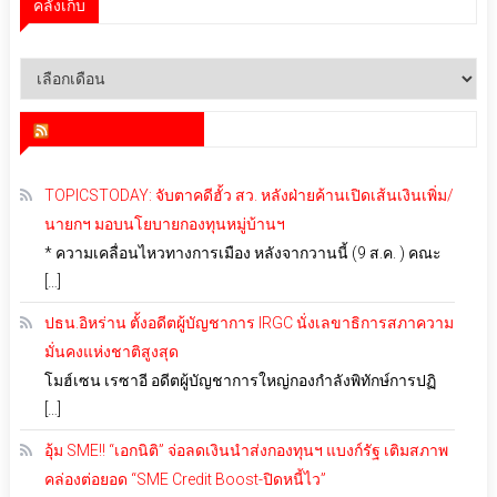
คลังเก็บ
คลัง
เก็บ
สำนักข่าว infoquest
TOPICSTODAY: จับตาคดีฮั้ว สว. หลังฝ่ายค้านเปิดเส้นเงินเพิ่ม/
นายกฯ มอบนโยบายกองทุนหมู่บ้านฯ
* ความเคลื่อนไหวทางการเมือง หลังจากวานนี้ (9 ส.ค. ) คณะ
[…]
ปธน.อิหร่าน ตั้งอดีตผู้บัญชาการ IRGC นั่งเลขาธิการสภาความ
มั่นคงแห่งชาติสูงสุด
โมฮ์เซน เรซาอี อดีตผู้บัญชาการใหญ่กองกำลังพิทักษ์การปฏิ
[…]
อุ้ม SME!! “เอกนิติ” จ่อลดเงินนำส่งกองทุนฯ แบงก์รัฐ เติมสภาพ
คล่องต่อยอด “SME Credit Boost-ปิดหนี้ไว”