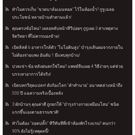
ทำไมควรเก็บ "ขวดบาล์มเมนทอล" ไว้ในห้องน้ำ? กูรูเฉลย
ประโยชน์ หลายบ้านทำตามแล้ว!
คุณตรงข้อไหน? เผลอหลับหน้าทีวีบ่อยๆ กูรูเผย 3 สาเหตุทาง
จิตวิทยา ที่ไม่ควรมองข้าม!
เปิดลิสต์ 6 อาหารใกล้ตัว "ไบโอตินสูง" บำรุงเส้นผมจากภายใน
ไม่ต้องจ่ายแพง อันดับ 1 มีแทบทุกบ้าน!
ปวดเข่า-ข้อ หลังฝนตกใช่ไหม? แพทย์จีนเผย 4 วิธีง่ายๆ แต่ช่วย
บรรเทาอาการได้จริง!
เปิดบทกวีสุดแปลก! ดังก้องโลก "คำทำนาย" อนาคตล่วงหน้าถึง
500 ปี แฉความจริงเบื้องหลัง
3 ผักบ้านๆ คุณค่าดี ถูกยกให้ "บำรุงร่างกายเหมือนโสม" ชนิด
แรกขึ้นเองตามธรรมชาติ!
ทำไมต้อง "ถอดปลั๊ก" ทีวีทันทีที่เข้าห้องพักโรงแรม? คนกว่า
90% ยังไม่รู้เหตุผลนี้!