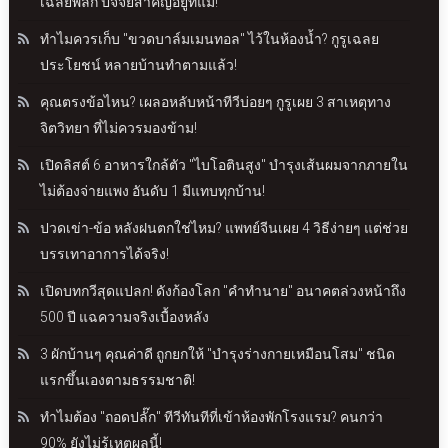
เฉลยพลิก ปัจจัยสำคัญอยู่ที่แม่!
ทำไมควรเก็บ "ขวดบาล์มเมนทอล" ไว้ในห้องน้ำ? กูรูเฉลย
ประโยชน์ หลายบ้านทำตามแล้ว!
คุณตรงข้อไหน? เผลอหลับหน้าทีวีบ่อยๆ กูรูเผย 3 สาเหตุทาง
จิตวิทยา ที่ไม่ควรมองข้าม!
เปิดลิสต์ 6 อาหารใกล้ตัว "ไบโอตินสูง" บำรุงเส้นผมจากภายใน
ไม่ต้องจ่ายแพง อันดับ 1 มีแทบทุกบ้าน!
ปวดเข่า-ข้อ หลังฝนตกใช่ไหม? แพทย์จีนเผย 4 วิธีง่ายๆ แต่ช่วย
บรรเทาอาการได้จริง!
เปิดบทกวีสุดแปลก! ดังก้องโลก "คำทำนาย" อนาคตล่วงหน้าถึง
500 ปี แฉความจริงเบื้องหลัง
3 ผักบ้านๆ คุณค่าดี ถูกยกให้ "บำรุงร่างกายเหมือนโสม" ชนิด
แรกขึ้นเองตามธรรมชาติ!
ทำไมต้อง "ถอดปลั๊ก" ทีวีทันทีที่เข้าห้องพักโรงแรม? คนกว่า
90% ยังไม่รู้เหตุผลนี้!