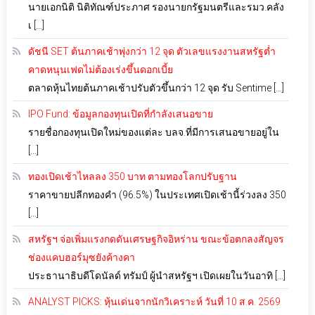
นายเอกนิติ นิติทัณฑ์ประภาศ รองนายกรัฐมนตรีและรมว.คลัง
เ […]
ดัชนี SET ต้นภาคเช้าพุ่งกว่า 12 จุด ตัวเลขแรงงานสหรัฐต่ำ
คาดหนุนเฟดไม่ต้องเร่งขึ้นดอกเบี้ย
ตลาดหุ้นไทยต้นภาคเช้าปรับตัวขึ้นกว่า 12 จุด รับ Sentime […]
IPO Fund: ข้อมูลกองทุนเปิดที่กำลังเสนอขาย
รายชื่อกองทุนเปิดใหม่ของแต่ละ บลจ.ที่มีการเสนอขายอยู่ใน
[…]
ทองเปิดเช้าไหลลง 350 บาท ตามทองโลกปรับฐาน
ราคาขายปลีกทองคำ (96.5%) ในประเทศเปิดเช้านี้ร่วงลง 350
[…]
สหรัฐฯ จ่อเพิ่มแรงกดดันเศรษฐกิจอิหร่าน ขณะข้อตกลงสัญจร
ช่องแคบฮอร์มุซยังค้างคา
ประธานาธิบดีโดนัลด์ ทรัมป์ ผู้นำสหรัฐฯ เปิดเผยในวันอาทิ […]
ANALYST PICKS: หุ้นเด่นจากนักวิเคราะห์ วันที่ 10 ส.ค. 2569