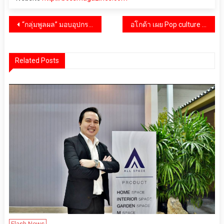
แนะแนว
“กลุ่มพูลผล” มอบอุปกรณ์จำเป็นและเครื่องอุปโภคบริโภค สนับสนุนการปฏิบัติหน้าที่ของกองทัพภาคที่ 2 เพื่อความมั่นคงของประเทศ
อโกด้า เผย Pop culture งานดนตรีและเทศกาลต่าง ๆ มีส่วนช่วยกระตุ้นความสนใจในการเดินทางเข้ามายังประเทศไทยเพิ่มขึ้น
เรื่อง
Related Posts
Flash News