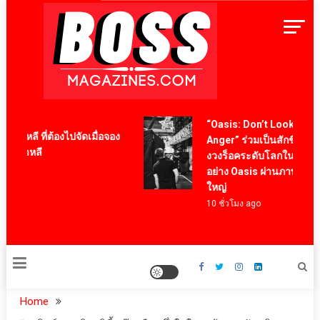
Skip
to
content
BossMagazinesThailand
“Oasis: Don’t Look Back In
หลี ที่ต้องไปจัดเมื่อจอง
Anger” ร่วมเป็นสักขีพยานกา
เกาหลี
งวงร็อคระดับโลกในตำนาน
อย่าง Oasis ผ่านภาพยนตร์สารค
ใหญ่
10 ชั่วโมง ago
Home