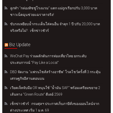
ลูกทำ "กล่องทิชชู่โรงแรม" แตก แม่ถูกเรียกปรับ 3,000 บาท
ชาวเน็ตฉุนช่วยแฉราคาจริง!
ขับรถเหยียบน้ำกระเด็นใส่คนอื่น จำคุก 1 ปี ปรับ 20,000 บาท
จริงหรือไม่? : เช็กข่าวชัวร์
Biz Update
WeChat Pay ร่วมผลักดันการท่องเที่ยวไทย ยกระดับ
ประสบการณ์ "Pay Like a Local"
DBD จัดงาน "แฟรนไชส์สร้างอาชีพ" โรดโชว์ครั้งที่ 3 กระตุ้น
เศรษฐกิจอีสานตอนบน
เวียตเจ็ทจับมือ OR หนุนใช้ “น้ำมัน SAF” พร้อมเตรียมขยาย 2
เส้นทาง “Green Route” ดีเดย์ 2569
เช็กข่าวชัวร์ : กรมศุลฯ ประกาศเก็บภาษีสั่งของออนไลน์จาก
ต่างประเทศ เริ่ม 1 ม.ค. 69