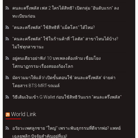
คนละครึ่งพลัส เฟส 2 ใครได้สิทธิ? เปิดกลุ่ม "อันดับแรก" ลง
ทะเบียนก่อน
"คนละครึ่งพลัส" ใช้สิทธิที่ "แม็คโคร" ได้ไหม?
"คนละครึ่งพลัส" ใช้ในร้านค้าที่ "โลตัส" สาขาไหนได้บ้าง?
ไม่ใช่ทุกสาขานะ
อยู่คนเดียวอย่าฟัง! 10 บทเพลงต้องห้าม เชื่อมโยง
โศกนาฏกรรม-เรื่องสยองก้องโลก
มัดรวมมาให้แล้ว! เปิดขั้นตอนใช้ 'คนละครึ่งพลัส' จ่ายค่า
โดยสาร BTS-MRT-รถเมล์
วิธีเติมเงินเข้า G Wallet ก่อนใช้สิทธิวันแรก "คนละครึ่งพลัส"
World Link
อวัยวะเพศลูกชาย "ใหญ่" เพราะพันธุกรรมที่ดีจากพ่อ? แพทย์
เฉลยพลิก ปัจจัยสำคัญอยู่ที่แม่!