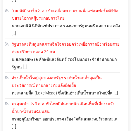
“เอกนิติ” หารือ Grab ขับเคลื่อนความร่วมมือแพลตฟอร์มดิจิทัล
ขยายโอกาสผู้ประกอบการไทย
นายเอกนิติ นิติทัณฑ์ประภาศ รองนายกรัฐมนตรี และ รมว.คลัง
[…]
รัฐบาลส่งทีมดูแลสภาพจิตใจครอบครัวเหยื่อกราดยิง พร้อมสาย
ด่วนปรึกษา ตลอด 24 ชม.
น.ส.พลอยทะเล ลักษมีแสงจันทร์ รองโฆษกประจำสำนักนายก
รัฐมน […]
อ่างเก็บน้ำใหญ่สุดของสหรัฐฯ ระดับน้ำลดต่ำสุดเป็น
ประวัติการณ์ ท่ามกลางภัยแล้งยืดเยื้อ
ทะเลสาบมี้ด (Lake Mead) ซึ่งเป็นอ่างเก็บน้ำขนาดใหญ่ที่ส […]
มรสุมเข้า!! 8-9 ส.ค. ทั่วไทยมีฝนตกหนัก เตือนพื้นที่เสี่ยงระวัง
น้ำป่า-น้ำท่วมฉับพลัน
กรมอุตุนิยมวิทยา ออกประกาศ เรื่อง “คลื่นลมแรงบริเวณทะเล
[…]