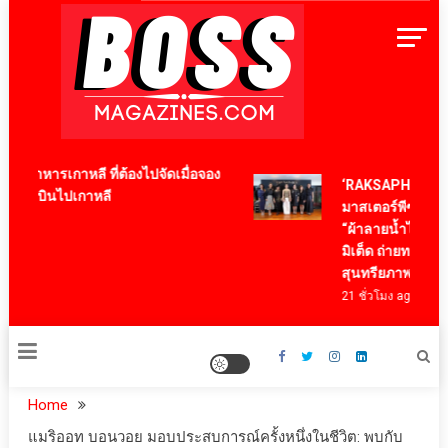
Skip
to
content
BossMagazinesThailand
นูอาหารเกาหลี ที่ต้องไปจัดเมื่อจอง
‘RAKSAPHAN’ เปิด
ครื่องบินไปเกาหลี
มาสเตอร์พีซคอลเลก
go
“ผ้าลายน้ำไหล” สู่ช
มิเต็ด ถ่ายทอดภูมิปัญ
สุนทรียภาพระดับส
21 ชั่วโมง ago
Home
แมริออท บอนวอย มอบประสบการณ์ครั้งหนึ่งในชีวิต: พบกับ