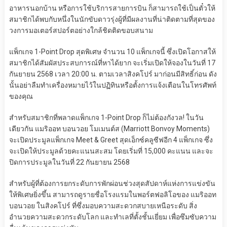
อาหารนอกบ้าน หรือการใช้บริการสายการบิน ก็สามารถใช้เป็นตั๋วให้
สมาชิกได้พบกับหนึ่งในนักขับดาวรุ่งผู้ที่มีผลงานที่น่าติดตามที่สุดของ
วงการมอเตอร์สปอร์ตอย่างใกล้ชิดติดขอบสนาม
แพ็กเกจ 1-Point Drop สุดพิเศษ จำนวน 10 แพ็กเกจนี้ ซึ่งเปิดโอกาสให้
สมาชิกได้สัมผัสประสบการณ์ที่หาได้ยาก จะเริ่มเปิดให้จองในวันที่ 17
กันยายน 2568 เวลา 20:00 น. ตามเวลาสิงคโปร์ มาก่อนมีสิทธิ์ก่อน ดัง
นั้นอย่าลืมทำเครื่องหมายไว้ในปฏิทินหรือตั้งการแจ้งเตือนในโทรศัพท์
ของคุณ
สำหรับสมาชิกที่พลาดแพ็กเกจ 1-Point Drop ก็ไม่ต้องกังวล! ในวัน
เดียวกัน แมริออท บอนวอย โมเมนต์ส (Marriott Bonvoy Moments)
จะเปิดประมูลแพ็กเกจ Meet & Greet สุดเอ็กซ์คลูซีฟอีก 4 แพ็กเกจ ซึ่ง
จะเปิดให้ประมูลด้วยคะแนนสะสม โดยเริ่มที่ 15,000 คะแนน และจะ
ปิดการประมูลในวันที่ 22 กันยายน 2568
สำหรับผู้ที่ต้องการยกระดับการพักผ่อนช่วงสุดสัปดาห์แห่งการแข่งขัน
ให้พิเศษยิ่งขึ้น สามารถดูรายชื่อโรงแรมในพอร์ตฟอลิโอของ แมริออท
บอนวอย ในสิงคโปร์ ที่ซึ่งมอบความสะดวกสบายเหนือระดับ สิ่ง
อำนวยความสะดวกระดับโลก และทำเลที่ตั้งชั้นเยี่ยม เพื่อซึมซับความ