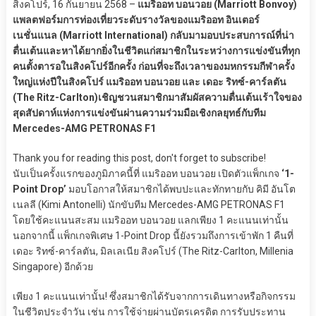
สิงคโปร์, 16 กันยายน 2568 –
แมริออท บอนวอย (Marriott Bonvoy)
แพลตฟอร์มการท่องเที่ยวระดับรางวัลของแมริออท อินเตอร์
เนชั่นแนล (Marriott International) กลับมามอบประสบการณ์ที่น่า
ตื่นเต้นและหาได้ยากยิ่งในชีวิตแก่สมาชิกในระหว่างการแข่งขันที่ทุก
คนตั้งตารอในสิงคโปร์อีกครั้ง ก่อนที่จะถึงเวลาของมหกรรมกีฬาครั้ง
ใหญ่แห่งปีในสิงคโปร์ แมริออท บอนวอย และ เดอะ ริทซ์-คาร์ลตัน
(The Ritz-Carlton)เชิญชวนสมาชิกมาสัมผัสความตื่นเต้นเร้าใจของ
สุดสัปดาห์แห่งการแข่งขันผ่านความร่วมมือเชิงกลยุทธ์กับทีม
Mercedes-AMG PETRONAS F1
Thank you for reading this post, don't forget to subscribe!
นับเป็นครั้งแรกของภูมิภาคนี้ที่ แมริออท บอนวอย เปิดตัวแพ็กเกจ
‘1-
Point Drop’
มอบโอกาสให้สมาชิกได้พบปะและทักทายกับ คิมี อันโต
เนลลี (Kimi Antonelli) นักขับทีม Mercedes-AMG PETRONAS F1
โดยใช้คะแนนสะสม แมริออท บอนวอย แลกเพียง 1 คะแนนเท่านั้น
นอกจากนี้ แพ็กเกจพิเศษ 1-Point Drop นี้ยังรวมถึงการเข้าพัก 1 คืนที่
เดอะ ริทซ์-คาร์ลตัน, มิลเลเนีย สิงคโปร์ (The Ritz-Carlton, Millenia
Singapore) อีกด้วย
เพียง 1 คะแนนเท่านั้น! ซึ่งสมาชิกได้รับจากการเดินทางหรือกิจกรรม
ในชีวิตประจำวัน เช่น การใช้จ่ายผ่านบัตรเครดิต การรับประทาน