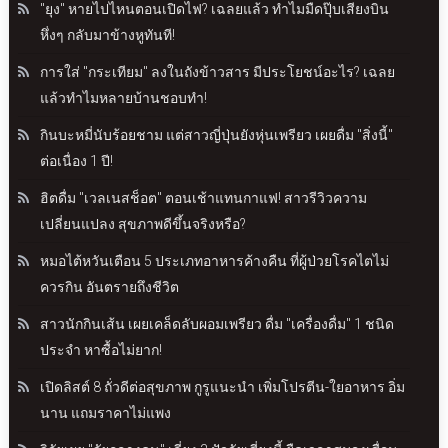
"ยุง" หายไปไหนตอนเปิดไฟ? เฉลยแล้ว ทำไมมืดปุ๊บเสียงบิน
หึ่งๆ กลับมาข้างหูทันที!
การใส่ "กระเทียม" ลงในถังข้าวสาร มีประโยชน์อะไร? เฉลย
แล้วทำไมหลายบ้านชอบทำ!
กินบะหมี่นับร้อยชาม แต่สาวญี่ปุ่นยังหุ่นเพรียว เผยดื่ม "สิ่งนี้"
ต่อเนื่อง 1 ปี!
ฮิตดื่ม "เวลเนสช็อต" ตอนเช้าแทนกาแฟ! สาวรีวิวความ
เปลี่ยนแปลง สุขภาพดีขึ้นจริงหรือ?
หมอไต้หวันเตือน 5 ประเภทอาหารค้างคืน ที่ผู้ป่วยโรคไตไม่
ควรกิน อันตรายถึงชีวิต
สาวนักกินเส้น เผยเคล็ดลับผอมเพรียว ดื่ม "เครื่องดื่ม" 1 ชนิด
ประจำ หาซื้อไม่ยาก!
เปิดลิสต์ 8 ถั่วดีต่อสุขภาพ กูรูแนะนำ เพิ่มโปรตีน-ใยอาหาร อิ่ม
นาน แถมราคาไม่แพง