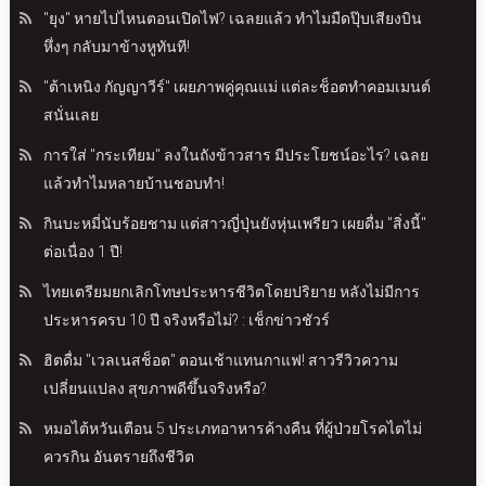
"ยุง" หายไปไหนตอนเปิดไฟ? เฉลยแล้ว ทำไมมืดปุ๊บเสียงบิน
หึ่งๆ กลับมาข้างหูทันที!
"ต้าเหนิง กัญญาวีร์" เผยภาพคู่คุณแม่ แต่ละช็อตทำคอมเมนต์
สนั่นเลย
การใส่ "กระเทียม" ลงในถังข้าวสาร มีประโยชน์อะไร? เฉลย
แล้วทำไมหลายบ้านชอบทำ!
กินบะหมี่นับร้อยชาม แต่สาวญี่ปุ่นยังหุ่นเพรียว เผยดื่ม "สิ่งนี้"
ต่อเนื่อง 1 ปี!
ไทยเตรียมยกเลิกโทษประหารชีวิตโดยปริยาย หลังไม่มีการ
ประหารครบ 10 ปี จริงหรือไม่? : เช็กข่าวชัวร์
ฮิตดื่ม "เวลเนสช็อต" ตอนเช้าแทนกาแฟ! สาวรีวิวความ
เปลี่ยนแปลง สุขภาพดีขึ้นจริงหรือ?
หมอไต้หวันเตือน 5 ประเภทอาหารค้างคืน ที่ผู้ป่วยโรคไตไม่
ควรกิน อันตรายถึงชีวิต