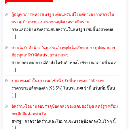
ผู้บัญชาการทหารสหรัฐฯ เตือนทรัมป์โจมตีทางอากาศอาจไม่
บรรลุเป้าหมาย แนะหาทางยุติสงครามอิหร่าน
กระแสต่อต้านสงครามกับอิหร่านในสหรัฐฯ เพิ่มขึ้นอย่างต่อเ
[…]
ศาลไม่รับคำฟ้อง “นพ.สรณ” เหตุยังไม่เสียหาย ระบุชัดนายกฯ
ต้องทูลเกล้าให้พ้นประธาน กสทช.
ศาลปกครองกลาง มีคำสั่งไม่รับคำฟ้องไว้พิจารณาตามที่ นพ.ส
[…]
ราคาทองคำในประเทศเช้านี้ ปรับขึ้นบาทละ 450 บาท
ราคาขายปลีกทองคำ (96.5%) ในประเทศเช้านี้ ปรับเพิ่มขึ้นบ
[…]
อิหร่าน-โอมานจ่อบรรลุข้อตกลงช่องแคบฮอร์มุซ สหรัฐฯ พร้อม
ยกเลิกปิดล้อมท่าเรือ
สหรัฐฯ คาดว่าอิหร่านและโอมานจะบรรลุข้อตกลงในเร็ว ๆ นี้
[…]