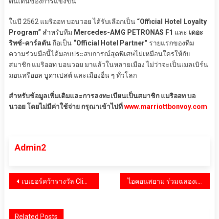
ตื่นเต้นของการแข่งขัน
ในปี 2562 แมริออท บอนวอย ได้รับเลือกเป็น
“Official Hotel Loyalty
Program”
สำหรับทีม
Mercedes-AMG PETRONAS F1
และ
เดอะ
ริทซ์-คาร์ลตัน
ถือเป็น
“Official Hotel Partner”
รายแรกของทีม
ความร่วมมือนี้ได้มอบประสบการณ์สุดพิเศษไม่เหมือนใครให้กับ
สมาชิก แมริออท บอนวอย มาแล้วในหลายเมือง ไม่ว่าจะเป็นเมลเบิร์น
มอนทรีออล บูดาเปสต์ และเมืองอื่น ๆ ทั่วโลก
สำหรับข้อมูลเพิ่มเติมและการลงทะเบียนเป็นสมาชิก แมริออท บอ
นวอย โดยไม่มีค่าใช้จ่าย กรุณาเข้าไปที่
www.marriottbonvoy.com
Admin2
แนะแนว
เบเยอร์คว้ารางวัล Climate Action Award ตอกย้ำผู้นำสีรักษ์โลกอันดับหนึ่ง มุ่งสู่เป้าหมาย Net Zero
ไอคอนสยาม ร่วมฉลองเทศกาลไหว้พระจันทร์ รวบรวมขนมไหว้พระจันทร์รสเลิศเปี่ยมความมงคลมาให้เลือกอร่อยหลากหลายแบรนด์ดัง เติมเต็มความสุข ความอบอุ่น และสิริมงคลแห่งเทศกาล ตั้งแต่วันนี้ ถึง 7 ต.ค.68
เรื่อง
Related Posts