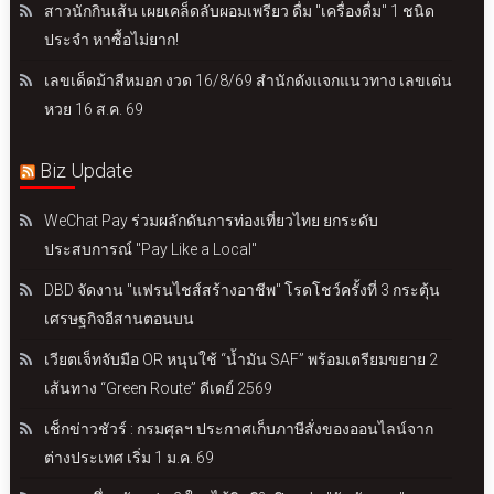
สาวนักกินเส้น เผยเคล็ดลับผอมเพรียว ดื่ม "เครื่องดื่ม" 1 ชนิด
ประจำ หาซื้อไม่ยาก!
เลขเด็ดม้าสีหมอก งวด 16/8/69 สำนักดังแจกแนวทาง เลขเด่น
หวย 16 ส.ค. 69
Biz Update
WeChat Pay ร่วมผลักดันการท่องเที่ยวไทย ยกระดับ
ประสบการณ์ "Pay Like a Local"
DBD จัดงาน "แฟรนไชส์สร้างอาชีพ" โรดโชว์ครั้งที่ 3 กระตุ้น
เศรษฐกิจอีสานตอนบน
เวียตเจ็ทจับมือ OR หนุนใช้ “น้ำมัน SAF” พร้อมเตรียมขยาย 2
เส้นทาง “Green Route” ดีเดย์ 2569
เช็กข่าวชัวร์ : กรมศุลฯ ประกาศเก็บภาษีสั่งของออนไลน์จาก
ต่างประเทศ เริ่ม 1 ม.ค. 69