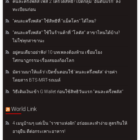
คนละครึ่งพลัส เฟส 2 ใครได้สิทธิ? เปิดกลุ่ม "อันดับแรก" ลง
ทะเบียนก่อน
"คนละครึ่งพลัส" ใช้สิทธิที่ "แม็คโคร" ได้ไหม?
"คนละครึ่งพลัส" ใช้ในร้านค้าที่ "โลตัส" สาขาไหนได้บ้าง?
ไม่ใช่ทุกสาขานะ
อยู่คนเดียวอย่าฟัง! 10 บทเพลงต้องห้าม เชื่อมโยง
โศกนาฏกรรม-เรื่องสยองก้องโลก
มัดรวมมาให้แล้ว! เปิดขั้นตอนใช้ 'คนละครึ่งพลัส' จ่ายค่า
โดยสาร BTS-MRT-รถเมล์
วิธีเติมเงินเข้า G Wallet ก่อนใช้สิทธิวันแรก "คนละครึ่งพลัส"
World Link
4 เมนูบ้านๆ แต่เป็น "ราชาแห่งผัก" อร่อยและทำง่าย สูตรกินให้
อายุยืน ดีต่อกระเพาะอาหาร!