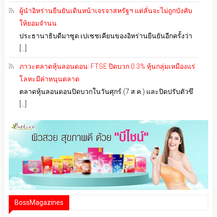
ผู้นำอิหร่านยืนยันเดินหน้าเจรจาสหรัฐฯ แต่ลั่นจะไม่ถูกบังคับ
ให้ยอมจำนน
ประธานาธิบดีมาซูด เปเซชเคียนของอิหร่านยืนยันอีกครั้งว่า
[…]
ภาวะตลาดหุ้นลอนดอน: FTSE ปิดบวก 0.3% หุ้นกลุ่มเหมืองแร่
โลหะมีค่าหนุนตลาด
ตลาดหุ้นลอนดอนปิดบวกในวันศุกร์ (7 ส.ค.) และปิดปรับตัวขึ
[…]
BossMagazines