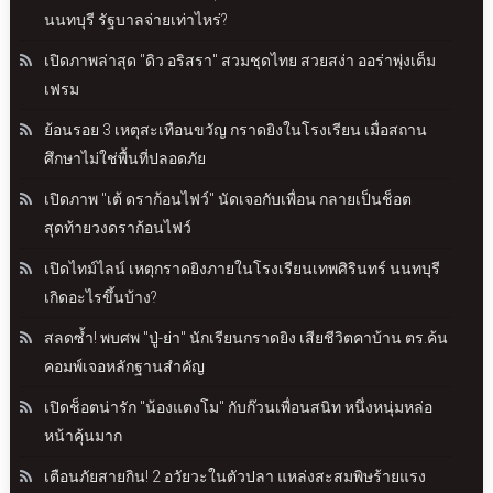
นนทบุรี รัฐบาลจ่ายเท่าไหร่?
เปิดภาพล่าสุด "ดิว อริสรา" สวมชุดไทย สวยสง่า ออร่าพุ่งเต็ม
เฟรม
ย้อนรอย 3 เหตุสะเทือนขวัญ กราดยิงในโรงเรียน เมื่อสถาน
ศึกษาไม่ใช่พื้นที่ปลอดภัย
เปิดภาพ "เต้ ดราก้อนไฟว์" นัดเจอกับเพื่อน กลายเป็นช็อต
สุดท้ายวงดราก้อนไฟว์
เปิดไทม์ไลน์ เหตุกราดยิงภายในโรงเรียนเทพศิรินทร์ นนทบุรี
เกิดอะไรขึ้นบ้าง?
สลดซ้ำ! พบศพ "ปู่-ย่า" นักเรียนกราดยิง เสียชีวิตคาบ้าน ตร.ค้น
คอมพ์เจอหลักฐานสำคัญ
เปิดช็อตน่ารัก "น้องแตงโม" กับก๊วนเพื่อนสนิท หนึ่งหนุ่มหล่อ
หน้าคุ้นมาก
เตือนภัยสายกิน! 2 อวัยวะในตัวปลา แหล่งสะสมพิษร้ายแรง