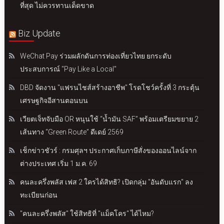
ที่สุด ไม่ควรทานเด็ดขาด
Biz Update
WeChat Pay ร่วมผลักดันการท่องเที่ยวไทย ยกระดับ
ประสบการณ์ "Pay Like a Local"
DBD จัดงาน "แฟรนไชส์สร้างอาชีพ" โรดโชว์ครั้งที่ 3 กระตุ้น
เศรษฐกิจอีสานตอนบน
เวียตเจ็ทจับมือ OR หนุนใช้ “น้ำมัน SAF” พร้อมเตรียมขยาย 2
เส้นทาง “Green Route” ดีเดย์ 2569
เช็กข่าวชัวร์ : กรมศุลฯ ประกาศเก็บภาษีสั่งของออนไลน์จาก
ต่างประเทศ เริ่ม 1 ม.ค. 69
คนละครึ่งพลัส เฟส 2 ใครได้สิทธิ? เปิดกลุ่ม "อันดับแรก" ลง
ทะเบียนก่อน
"คนละครึ่งพลัส" ใช้สิทธิที่ "แม็คโคร" ได้ไหม?