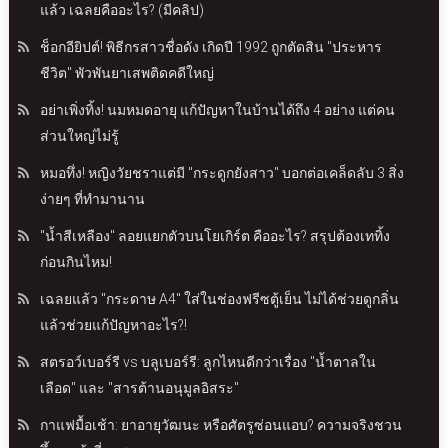
แล้ว เฉลยคืออะไร? (มีคลิป)
ช็อกอียิปต์! พิธีกรสาวชื่อดัง เกิดปี 1992 ถูกตัดสิน "ประหาร
ชีวิต" พัวพันยาเสพติดคดีใหญ่
อย่าเพิ่งทิ้ง! นมหมดอายุ แก้ปัญหาในบ้านได้ถึง 4 อย่าง แต่คน
ส่วนใหญ่ไม่รู้
หมอทึ่ง! หญิงวัยชราแต่มี "กระดูกยังสาว" บอกต่อเคล็ดลับ 3 สิ่ง
ง่ายๆ ที่ทำมานาน
"น้ำสีเหลือง" ลอยแยกตัวบนโยเกิร์ต คืออะไร? สรุปต้องเททิ้ง
ก่อนกินไหม!
เฉลยแล้ว "กระดาษ A4" ใส่ในช่องฟรีซตู้เย็น ไม่ได้ช่วยดูกลิ่น
แล้วช่วยแก้ปัญหาอะไร?!
สตรอว์เบอร์รี vs บลูเบอร์รี: ลูกไหนดีกว่าเรื่อง "น้ำตาลใน
เลือด" และ "สารต้านอนุมูลอิสระ"
กาแฟมื้อเช้า: ยาอายุวัฒนะ หรือศัตรูซ่อนแอบ? ความจริงชวน