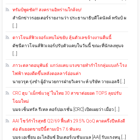
ทรัมป์พูดชัด!!! สงครามอิหร่านใกล้จบ!
สำนักข่าวรอยเตอร์รายงานว่า ประธานาธิบดีโดนัลด์ ทรัมป์ ผ
[…]
ดาวโจนส์ฟิวเจอร์แทบไม่ขยับ ลุ้นตัวเลขจ้างงานคืนนี้
ดัชนีดาวโจนส์ฟิวเจอร์ปรับตัวแคบในวันนี้ ขณะที่นักลงทุนจ
[…]
ภาวะตลาดอนุพันธ์: แกว่งแคบ แรงขายทำกำไรกลุ่มแบงก์-โรง
ไฟฟ้า ทองดีดขึ้นหลังดอลลาร์อ่อนค่า
นายวรุต รุ่งขำ ผู้อำนวยการฝ่ายวิเคราะห์ บริษัท วายแอลจี […]
CRC ฮุบ “แม็กซ์แวลู”ในไทย 30 สาขาต่อยอด TOPS ลุยปรับ
โฉมใหม่
บมจ.เซ็นทรัล รีเทล คอร์ปอเรชั่น [CRC] เปิดเผยว่า เมื่อว […]
AAI โชว์กำไรสุทธิ Q2/69 ฟื้นตัว 29.5% QoQ คาดครึ่งปีหลังดี
ต่อ ดันยอดขายปีนี้ตามเป้า 7.6 พันลบ.
บมจ.เอเชี่ยน อะไลอันซ์ อินเตอร์เนชันแนล [AAI] รับแรงหนุ […]