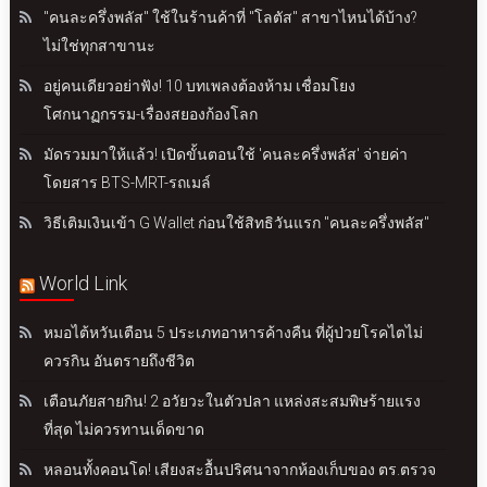
"คนละครึ่งพลัส" ใช้ในร้านค้าที่ "โลตัส" สาขาไหนได้บ้าง?
ไม่ใช่ทุกสาขานะ
อยู่คนเดียวอย่าฟัง! 10 บทเพลงต้องห้าม เชื่อมโยง
โศกนาฏกรรม-เรื่องสยองก้องโลก
มัดรวมมาให้แล้ว! เปิดขั้นตอนใช้ 'คนละครึ่งพลัส' จ่ายค่า
โดยสาร BTS-MRT-รถเมล์
วิธีเติมเงินเข้า G Wallet ก่อนใช้สิทธิวันแรก "คนละครึ่งพลัส"
World Link
หมอไต้หวันเตือน 5 ประเภทอาหารค้างคืน ที่ผู้ป่วยโรคไตไม่
ควรกิน อันตรายถึงชีวิต
เตือนภัยสายกิน! 2 อวัยวะในตัวปลา แหล่งสะสมพิษร้ายแรง
ที่สุด ไม่ควรทานเด็ดขาด
หลอนทั้งคอนโด! เสียงสะอื้นปริศนาจากห้องเก็บของ ตร.ตรวจ