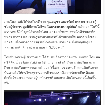
ภายในงานยังได้รับเกียรติจาก
คุณอนุชา เสมารัตน์ กรรมการและผู้
ช่วยผู้จัดการ มูลนิธิสายใจไทย ในพระบรมราชูปถัมภ์
กล่าวว่า “ในปีนี้
ครบรอบ 50 ปี มูลนิธิสายใจไทย เราตอกย้ำบทบาทหน้าที่ช่วยเหลือ
ทหาร ตำรวจ และราษฎรอาสาสมัครที่ได้รับบาดเจ็บ พิการ หรือเสีย
ชีวิตอันเนื่องมาจากการสู้รบป้องกันประเทศชาติ. ซึ่งปัจจุบันดูแล
ทหารผ่านศึกพิการประมาณกว่า 3,300 คน”
โดยมีบางช่วงผู้เข้าร่วมงานได้รับฟังเรื่องราว “คนรักแผ่นดิน” โดย พล
ตรีพิพัฒน์ จงวัฒนาไพศาล ผู้อำนวยการสำนักกิจการพลเรือน กรม
กิจการพลเรือนทหารบก กล่าวว่า “เรื่องราวของคนรักแผ่นดินคือแรง
บันดาลใจให้คนไทยทุกคน ภารกิจของเราคือการรักษาเกียรติและ
ศักดิ์ศรีของเหล่าทหารผู้ปกป้องชาติ และการเห็นโครงการนี้เกิดขึ้น
จริง