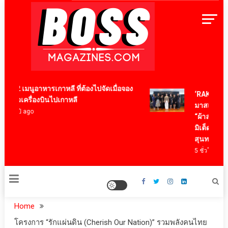
Skip
to
content
BossMagazinesThailand
12 เมนูอาหารเกาหลี ที่ต้องไปจัดเมื่อจอง
‘RAKSAPHAN’
ตั๋วเครื่องบินไปเกาหลี
มาสเตอร์พีซค
4 ปี ago
“ผ้าลายน้ำไหล
มิเต็ด ถ่ายทอดภ
สุนทรียภาพระ
5 ชั่วโมง ago
Home
โครงการ “รักแผ่นดิน (Cherish Our Nation)” รวมพลังคนไทย