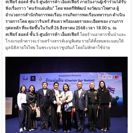
สเฟียร์ ฮอลล์ ชั้น 5 ศูนย์การค้า เอ็มสเฟียร์ ภายในงานผู้เข้าร่วมได้รับ
ฟังเรื่องราว “คนรักแผ่นดิน” โดย พลตรีพิพัฒน์ จงวัฒนาไพศาล ผู้
อำนวยการสำนักกิจการพลเรือน กรมกิจการพลเรือนทหารบก ดำเนิน
รายการโดย คุณวารินทร์ สัจเดว พร้อมเผยรายละเอียดของ งานการ
กุศลหลัก ที่จะจัดขึ้นในวันที่ 26 สิงหาคม 2568 เวลา 18.00 น. ณ
สเฟียร์ ฮอลล์ ชั้น 5 ศูนย์การค้า เอ็มสเฟียร์
โดยร้านอาหารชั้นนำและ
โรงแรมห้าดาวจะร่วมสร้างสรรค์เมนูพิเศษ รายได้ทั้งหมดจะมอบให้
มูลนิธิสายใจไทย ในพระบรมราชูปถัมภ์ โดยไม่หักค่าใช้จ่าย