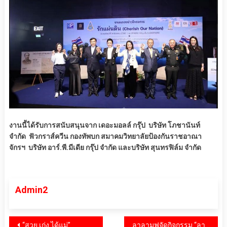
งานนี้ได้รับการสนับสนุนจาก เดอะมอลล์ กรุ๊ป บริษัท โภชานันท์
จำกัด ฟัวกราส์ควีน กองทัพบก สมาคมวิทยาลัยป้องกันราชอาณา
จักรฯ บริษัท อาร์.พี.มีเดีย กรุ๊ป จำกัด และบริษัท สุนทรฟิล์ม จำกัด
Admin2
แนะแนว
“สวย เก่ง ได้แม่”
ลาลามูฟจัดกิจกรรม “ลาลามูฟ ส่งรักให้แม่” ตรวจสุขภาพฟรี แทนความห่วงใยสู่พาร์ทเนอร์คนขับหญิง