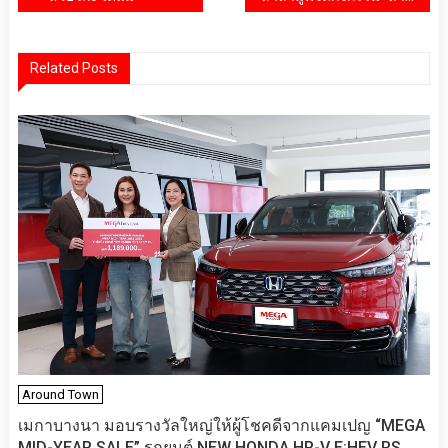
เรื่อง
Related Posts
Around Town
เมกาบางนา มอบรางวัลใหญ่ให้ผู้โชคดีจากแคมเปญ “MEGA
MID-YEAR SALE” รถยนต์ NEW HONDA HR-V E:HEV RS