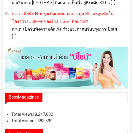
ค่าเงินบาท [USDTHB.X] ปิดตลาดเย็นนี้ อยู่ที่ระดับ 33.05 […]
ก.ล.ต.เฮียริ่งปรับปรุงเปิดเผยข้อมูลกองทุน SRI-ลงทุนหุ้นใน
โครงการ JUMP+ ของThai ESG-ThaiESGX
ก.ล.ต. เปิดรับฟังความคิดเห็นร่างประกาศปรับปรุงการเปิดเผ
[…]
BossMagazines
Total Views:
8,247,602
Total Visitors:
383,599