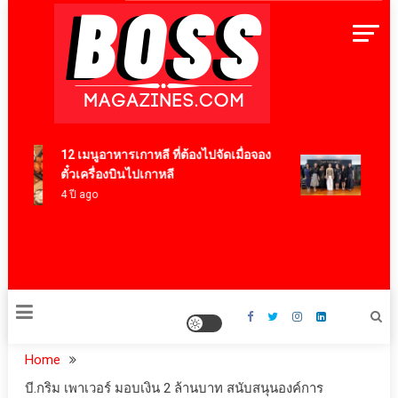
Skip
to
content
BossMagazinesThailand
12 เมนูอาหารเกาหลี ที่ต้องไปจัดเมื่อจอง
‘RAKS
ตั๋วเครื่องบินไปเกาหลี
มาสเต
4 ปี ago
“ผ้าล
มิเต็ด
สุนทร
4 ชั่วโ
Home
บี.กริม เพาเวอร์ มอบเงิน 2 ล้านบาท สนับสนุนองค์การ