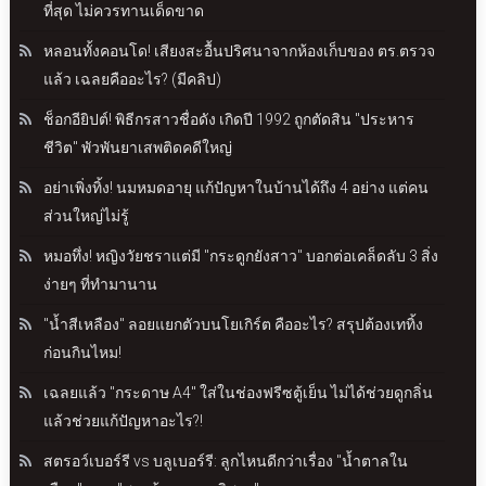
ที่สุด ไม่ควรทานเด็ดขาด
หลอนทั้งคอนโด! เสียงสะอื้นปริศนาจากห้องเก็บของ ตร.ตรวจ
แล้ว เฉลยคืออะไร? (มีคลิป)
ช็อกอียิปต์! พิธีกรสาวชื่อดัง เกิดปี 1992 ถูกตัดสิน "ประหาร
ชีวิต" พัวพันยาเสพติดคดีใหญ่
อย่าเพิ่งทิ้ง! นมหมดอายุ แก้ปัญหาในบ้านได้ถึง 4 อย่าง แต่คน
ส่วนใหญ่ไม่รู้
หมอทึ่ง! หญิงวัยชราแต่มี "กระดูกยังสาว" บอกต่อเคล็ดลับ 3 สิ่ง
ง่ายๆ ที่ทำมานาน
"น้ำสีเหลือง" ลอยแยกตัวบนโยเกิร์ต คืออะไร? สรุปต้องเททิ้ง
ก่อนกินไหม!
เฉลยแล้ว "กระดาษ A4" ใส่ในช่องฟรีซตู้เย็น ไม่ได้ช่วยดูกลิ่น
แล้วช่วยแก้ปัญหาอะไร?!
สตรอว์เบอร์รี vs บลูเบอร์รี: ลูกไหนดีกว่าเรื่อง "น้ำตาลใน