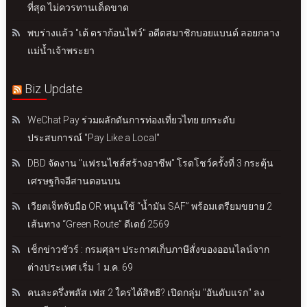
ที่สุด ไม่ควรทานเด็ดขาด
พบร่างแล้ว "เต้ ดราก้อนไฟว์" อดีตสมาชิกบอยแบนด์ ลอยกลาง
แม่น้ำเจ้าพระยา
Biz Update
WeChat Pay ร่วมผลักดันการท่องเที่ยวไทย ยกระดับ
ประสบการณ์ "Pay Like a Local"
DBD จัดงาน "แฟรนไชส์สร้างอาชีพ" โรดโชว์ครั้งที่ 3 กระตุ้น
เศรษฐกิจอีสานตอนบน
เวียตเจ็ทจับมือ OR หนุนใช้ “น้ำมัน SAF” พร้อมเตรียมขยาย 2
เส้นทาง “Green Route” ดีเดย์ 2569
เช็กข่าวชัวร์ : กรมศุลฯ ประกาศเก็บภาษีสั่งของออนไลน์จาก
ต่างประเทศ เริ่ม 1 ม.ค. 69
คนละครึ่งพลัส เฟส 2 ใครได้สิทธิ? เปิดกลุ่ม "อันดับแรก" ลง