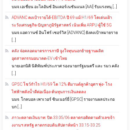
บมจ.เอเชี่ยน อะไลอันซ์ อินเตอร์เนชันแนล [AAI] รับแรงหนุ […]
ADVANC คงเป้ารายได้-EBITDA ปี 69 แม้ H1/69 โตเด่นเฝ้า
ระวังเศรษฐกิจ-ปัญหาภูมิรัฐศาสตร์ เน้นเพิ่ม ARPU-ผู้ใช้ 5G
บมจ.แอดวานซ์ อินโฟร์ เซอร์วิส [ADVANC] ยังคงเป้าหมายราย
[…]
คลัง จ่อคลอดมาตรการภาษี จูงใจทุนนอกย้ายฐานผลิต
อุตสาหกรรมอนาคต-EV เข้าไทย
นายเอกนิติ นิติทัณฑ์ประภาศ รองนายกรัฐมนตรี และ รมว.คลัง
[…]
GPSC โชว์กำไร H1/69 โต 12% ดีมานด์ลูกค้าอุตฯ พุ่ง- โรง
ไฟฟ้าพลังน้ำดีต่อเนื่อง-ต้นทุนการเงินลดลง
บมจ. โกลบอล เพาเวอร์ ซินเนอร์ยี่ [GPSC] รายงานผลประกอ
บก […]
ภาวะตลาดเงินบาท: ปิด 33.05/06 ตลาดรอติดตามตัวเลขจ้า
งงานฯ สหรัฐ คาดกรอบต้นสัปดาห์หน้า 33.15-33.25