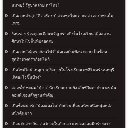
นนทบุรี รัฐบาลจ่ายเท่าไหร่?
เปิดภาพล่าสุด "ดิว อริสรา" สวมชุดไทย สวยสง่า ออร่าพุ่งเต็ม
เฟรม
ย้อนรอย 3 เหตุสะเทือนขวัญ กราดยิงในโรงเรียน เมื่อสถาน
ศึกษาไม่ใช่พื้นที่ปลอดภัย
เปิดภาพ "เต้ ดราก้อนไฟว์" นัดเจอกับเพื่อน กลายเป็นช็อต
สุดท้ายวงดราก้อนไฟว์
เปิดไทม์ไลน์ เหตุกราดยิงภายในโรงเรียนเทพศิรินทร์ นนทบุรี
เกิดอะไรขึ้นบ้าง?
สลดซ้ำ! พบศพ "ปู่-ย่า" นักเรียนกราดยิง เสียชีวิตคาบ้าน ตร.ค้น
คอมพ์เจอหลักฐานสำคัญ
เปิดช็อตน่ารัก "น้องแตงโม" กับก๊วนเพื่อนสนิท หนึ่งหนุ่มหล่อ
หน้าคุ้นมาก
เตือนภัยสายกิน! 2 อวัยวะในตัวปลา แหล่งสะสมพิษร้ายแรง