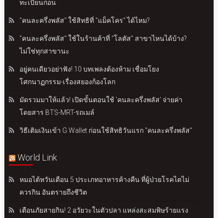
ทะเบียนก่อน
"คนละครึ่งพลัส" ใช้สิทธิที่ "แม็คโคร" ได้ไหม?
"คนละครึ่งพลัส" ใช้ในร้านค้าที่ "โลตัส" สาขาไหนได้บ้าง?
ไม่ใช่ทุกสาขานะ
อยู่คนเดียวอย่าฟัง! 10 บทเพลงต้องห้าม เชื่อมโยง
โศกนาฏกรรม-เรื่องสยองก้องโลก
มัดรวมมาให้แล้ว! เปิดขั้นตอนใช้ 'คนละครึ่งพลัส' จ่ายค่า
โดยสาร BTS-MRT-รถเมล์
วิธีเติมเงินเข้า G Wallet ก่อนใช้สิทธิวันแรก "คนละครึ่งพลัส"
World Link
หมอไต้หวันเตือน 5 ประเภทอาหารค้างคืน ที่ผู้ป่วยโรคไตไม่
ควรกิน อันตรายถึงชีวิต
เตือนภัยสายกิน! 2 อวัยวะในตัวปลา แหล่งสะสมพิษร้ายแรง