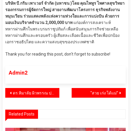
บริษัท บี.กริม เพาเวอร์ จำกัด (มหาชน )โดย คุณไพทูร ไพศาลสุขวิทยา
รองกรรมการผู้จัดการใหญ่ สายงานพัฒนาโครงการ ธุรกิจพลังงาน
หมุนเวียน ร่วมแสดงพลังแห่งความห่วงใยและการแบ่งปัน ด้วยการ
มอบเงินบริจาคจำนวน 2,000,000 บาท
แก่องค์การสงเคราะห์
ทหารผ่านศึกในพระบรมราชูปถัมภ์ เพื่อสนับสนุนภารกิจช่วยเหลือ
ทหารผ่านศึกและครอบครัว ผู้เสียสละเลือดเนื้อและชีวิตเพื่อปกป้อง
เอกราชอธิปไตย และความสงบสุขของประเทศชาติ
Thank you for reading this post, don't forget to subscribe!
Admin2
แนะแนว
ดร.หิมาลัย ผิวพรรณ ประธานที่ปรึกษามูลนิธิพระราหู เป็นประธานเปิดพิธี โครงการปฐมนิเทศอุปสมบทหมู่ ตามรอย พระบรมศาสดา สู่ดินแดน พุทธภูมิ แสวงบุญ4 สังเวยณียสถาน 4 ตำบล รุ่นที่7
“สวย เก่ง ได้แม่”
เรื่อง
Related Posts