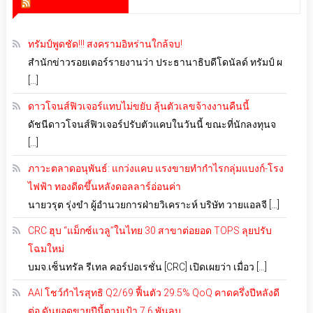
สำนักข่าว infoquest
ทรัมป์พูดชัด!!! สงครามอิหร่านใกล้จบ!
สำนักข่าวรอยเตอร์รายงานว่า ประธานาธิบดีโดนัลด์ ทรัมป์ ผ
[…]
ดาวโจนส์ฟิวเจอร์แทบไม่ขยับ ลุ้นตัวเลขจ้างงานคืนนี้
ดัชนีดาวโจนส์ฟิวเจอร์ปรับตัวแคบในวันนี้ ขณะที่นักลงทุนจ
[…]
ภาวะตลาดอนุพันธ์: แกว่งแคบ แรงขายทำกำไรกลุ่มแบงก์-โรง
ไฟฟ้า ทองดีดขึ้นหลังดอลลาร์อ่อนค่า
นายวรุต รุ่งขำ ผู้อำนวยการฝ่ายวิเคราะห์ บริษัท วายแอลจี […]
CRC ฮุบ “แม็กซ์แวลู”ในไทย 30 สาขาต่อยอด TOPS ลุยปรับ
โฉมใหม่
บมจ.เซ็นทรัล รีเทล คอร์ปอเรชั่น [CRC] เปิดเผยว่า เมื่อว […]
AAI โชว์กำไรสุทธิ Q2/69 ฟื้นตัว 29.5% QoQ คาดครึ่งปีหลังดี
ต่อ ดันยอดขายปีนี้ตามเป้า 7.6 พันลบ.