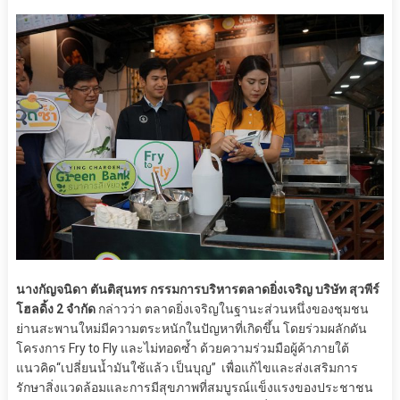
นางกัญจนิดา ตันติสุนทร กรรมการบริหารตลาดยิ่งเจริญ บริษัท สุวพีร์
โฮลดิ้ง 2 จำกัด
กล่าวว่า ตลาดยิ่งเจริญในฐานะส่วนหนึ่งของชุมชน
ย่านสะพานใหม่มีความตระหนักในปัญหาที่เกิดขึ้น โดยร่วมผลักดัน
โครงการ Fry to Fly และไม่ทอดซ้ำ ด้วยความร่วมมือผู้ค้าภายใต้
แนวคิด“เปลี่ยนน้ำมันใช้แล้ว เป็นบุญ” เพื่อแก้ไขและส่งเสริมการ
รักษาสิ่งแวดล้อมและการมีสุขภาพที่สมบูรณ์แข็งแรงของประชาชน