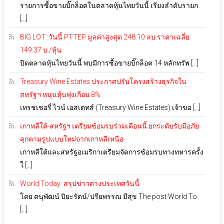
รายการซื้อขายบิ๊กล็อตในตลาดหุ้นไทยวันนี้ เรียงลำดับรายก
[…]
BIG LOT: วันนี้ PTTEP มูลค่าสูงสุด 248.10 ลบ.ราคาเฉลี่ย
149.37 บ./หุ้น
ปิดตลาดหุ้นไทยวันนี้ พบมีการซื้อขายบิ๊กล็อต 14 หลักทรัพ […]
Treasury Wine Estates ประกาศปรับโครงสร้างธุรกิจใน
สหรัฐฯ หนุนหุ้นพุ่งเกือบ 8%
เทรชเชอรี่ ไวน์ เอสเตทส์ (Treasury Wine Estates) เจ้าขอ […]
เกาหลีใต้-สหรัฐฯ เตรียมซ้อมรบร่วมเดือนนี้ ยกระดับรับมือภัย
คุกคามรูปแบบใหม่จากเกาหลีเหนือ
เกาหลีใต้และสหรัฐอเมริกาเตรียมจัดการซ้อมรบทางทหารครั้ง
ใ […]
World Today: สรุปข่าวต่างประเทศวันนี้
โดย ตนุพัฒน์ ปิยะรัตน์/ปรียพรรณ มีสุข The post World To
[…]