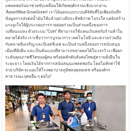
แพลตฟอร์มมาช่วยขับเคลื่อนให้เกิดพฤติกรรมเชิงบวก ผ่าน
‘AssetWise GrowGreen’ เราได้ออกแบบระบบดิจิทัลที่ไม่เพียงบันทึก
ข้อมูลการส่งต่อน้ำมันใช้แล้วอย่างมีประสิทธิภาพ โปร่งใส แต่ยังสร้าง
แรงจูงใจให้ผู้ประกอบการรายย่อยร่วมเป็นส่วนหนึ่งของการ
เปลี่ยนแปลง ด้วยระบบ “Coin” ที่สามารถใช้แทนเงินสดกับร้านค้าใน
ตลาดได้จริง เราเชื่อว่าการบูรณาการ เทคโนโลยี และความร่วมมือ
กับตลาดยิ่งเจริญ และบีเอสจีเอฟ จะเป็นส่วนหนึ่งของการสนับสนุน
เมืองที่ยั่งยืน และเป็นต้นแบบที่สามารถขยายผลได้ในวงกว้าง เพื่อยก
ระดับคุณภาพชีวิตของผู้คน พร้อมผลักดันสังคมไทยสู่ความยั่งยืนใน
ระยะยาว โดยเงินได้จากการสนับสนุนแพลตฟอร์ม โดยไม่หักค่าใช้
จ่าย บริษัท จะมอบให้โรงพยาบาลภูมิพลอดุลยเดช หรือองค์กร
สาธารณะกุศลอื่น ๆ ต่อไป”