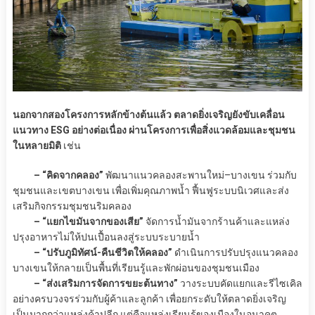
นอกจากสองโครงการหลักข้างต้นแล้ว ตลาดยิ่งเจริญยังขับเคลื่อน
แนวทาง ESG อย่างต่อเนื่อง ผ่านโครงการเพื่อสิ่งแวดล้อมและชุมชน
ในหลายมิติ
เช่น
– “คิดจากคลอง”
พัฒนาแนวคลองสะพานใหม่–บางเขน ร่วมกับ
ชุมชนและเขตบางเขน เพื่อเพิ่มคุณภาพน้ำ ฟื้นฟูระบบนิเวศและส่ง
เสริมกิจกรรมชุมชนริมคลอง
– “แยกไขมันจากของเสีย”
จัดการน้ำมันจากร้านค้าและแหล่ง
ปรุงอาหารไม่ให้ปนเปื้อนลงสู่ระบบระบายน้ำ
– “ปรับภูมิทัศน์-คืนชีวิตให้คลอง”
ดำเนินการปรับปรุงแนวคลอง
บางเขนให้กลายเป็นพื้นที่เรียนรู้และพักผ่อนของชุมชนเมือง
– “ส่งเสริมการจัดการขยะต้นทาง”
วางระบบคัดแยกและรีไซเคิล
อย่างครบวงจรร่วมกับผู้ค้าและลูกค้า เพื่อยกระดับให้ตลาดยิ่งเจริญ
เป็นมากกว่าแหล่งค้าปลีก แต่คือแหล่งเรียนรู้ของเมืองในอนาคต