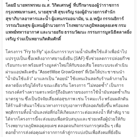
โดยมี นายพรพรหม ณ.ส. วิกิตเศรษฐ์ ที่ปรึกษาของผู้ว่าราชการ
กรุงเทพมหานคร, นายสุชาติ สุขเจริญ รองผู้อำนวยการสำนัก
สุขาภิบาลอาหารและน้ำ ผู้แทนกรมอนามัย, น.อ.หญิง กรรณยิการ์
วรรณวิมลสุข ผู้แทนผู้อำนวยการ โรงพยาบาลภูมิพลอดุลยเดช กรม
แพทย์ทหารอากาศ และนายอริย ธรรมวัฒนะ กรรมการมูลนิธิตลาดยิ่ง
เจริญ ร่วมเป็นพยานกิตติมศักดิ์
โครงการ “Fry to Fly” มุ่งเน้นการรวบรวมน้ำมันพืชใช้แล้วเพื่อนำไป
แปรรูปเป็นเชื้อเพลิงอากาศยานยั่งยืน (SAF) ซึ่งช่วยลดการปล่อยก๊าซ
เรือนกระจก พร้อมสร้างมูลค่าใหม่ให้กับของเสีย โดยระบบจะดำเนิน
ผ่านแอปพลิเคชัน “AssetWise GrowGreen” ที่เปิดให้ประชาชนนำ
“น้ำมันใช้แล้ว” มาแลกเป็น “คอยน์” ใช้แทนเงินสดกับร้านค้าภายใน
ตลาดยิ่งเจริญได้จริง ขณะเดียวกัน โครงการ “ไม่ทอดซ้ำ” เป็นการ
รณรงค์สร้างความตระหนักรู้ถึงอันตรายของการใช้น้ำมันทอดซ้ำเกิน
มาตรฐาน ซึ่งเป็นปัจจัยเสี่ยงต่อสุขภาพ เช่น โรคมะเร็ง พร้อมผลักดัน
ให้ร้านค้าหันมาใช้แนวทางการปรุงอาหารที่ปลอดภัยยิ่งขึ้น พร้อมลด
พฤติกรรมทิ้งน้ำมันลงท่อที่ก่อให้เกิดมลภาวะต่อแหล่งน้ำ ที่สำคัญ ราย
ได้จากโครงการนี้จะส่งมอบเพื่อสนับสนุนและช่วยเหลือผู้ป่วยให้กับ
โรงพยาบาลภูมิพลอดุลยเดช ตลอดจนกิจกรรมการกุศลอื่น ๆ เพื่อ
ตอกย้ำการส่งต่อคุณค่าจากการค้าสู่การแบ่งปันเพื่อสังคมที่ยั่งยืน