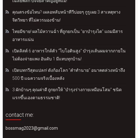
เฉลยพลิก ปัจจัยสำคัญอยู่ที่แม่!
คุณตรงข้อไหน? เผลอหลับหน้าทีวีบ่อยๆ กูรูเผย 3 สาเหตุทาง
จิตวิทยา ที่ไม่ควรมองข้าม!
ไทยมีขาย! ผลไม้หวานฉ่ำ ที่ถูกยกเป็น "ยาบำรุงไต" แถมมีสาร
อาหารแน่น
เปิดลิสต์ 6 อาหารใกล้ตัว "ไบโอตินสูง" บำรุงเส้นผมจากภายใน
ไม่ต้องจ่ายแพง อันดับ 1 มีแทบทุกบ้าน!
เปิดบทกวีสุดแปลก! ดังก้องโลก "คำทำนาย" อนาคตล่วงหน้าถึง
500 ปี แฉความจริงเบื้องหลัง
3 ผักบ้านๆ คุณค่าดี ถูกยกให้ "บำรุงร่างกายเหมือนโสม" ชนิด
แรกขึ้นเองตามธรรมชาติ!
contact me:
bossmag2023@gmail.com