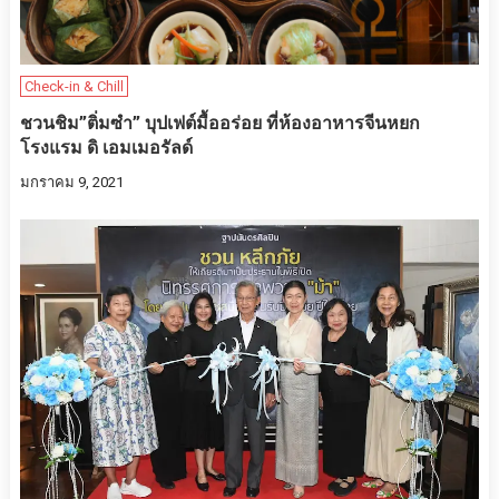
Check-in & Chill
ชวนชิม”ติ่มซำ” บุปเฟต์มื้ออร่อย ที่ห้องอาหารจีนหยก
โรงแรม ดิ เอมเมอรัลด์
มกราคม 9, 2021