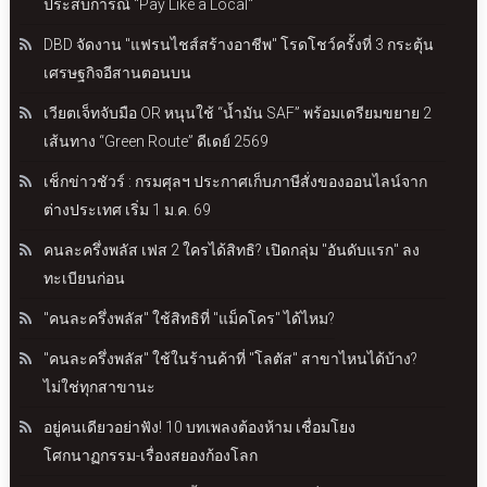
ประสบการณ์ "Pay Like a Local"
DBD จัดงาน "แฟรนไชส์สร้างอาชีพ" โรดโชว์ครั้งที่ 3 กระตุ้น
เศรษฐกิจอีสานตอนบน
เวียตเจ็ทจับมือ OR หนุนใช้ “น้ำมัน SAF” พร้อมเตรียมขยาย 2
เส้นทาง “Green Route” ดีเดย์ 2569
เช็กข่าวชัวร์ : กรมศุลฯ ประกาศเก็บภาษีสั่งของออนไลน์จาก
ต่างประเทศ เริ่ม 1 ม.ค. 69
คนละครึ่งพลัส เฟส 2 ใครได้สิทธิ? เปิดกลุ่ม "อันดับแรก" ลง
ทะเบียนก่อน
"คนละครึ่งพลัส" ใช้สิทธิที่ "แม็คโคร" ได้ไหม?
"คนละครึ่งพลัส" ใช้ในร้านค้าที่ "โลตัส" สาขาไหนได้บ้าง?
ไม่ใช่ทุกสาขานะ
อยู่คนเดียวอย่าฟัง! 10 บทเพลงต้องห้าม เชื่อมโยง
โศกนาฏกรรม-เรื่องสยองก้องโลก