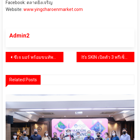
Facebook: ตลาดยิ่งเจริญ
Website:
www.yingcharoenmarket.com
Admin2
แนะแนว
ซีเจ มอร์ พร้อมขนทัพศิลปิน นำโดย ก้อง-ห้วยไร่ และ ไผ่-พงศธร บุกเสิร์ฟความครบ ถูก คุ้ม ถึงชลบุรี กับงาน “ซีเจ มอร์ ครบ ถูก คุ้ม ฉลอง 20 ปี ซูเปอร์แฟร์”
It’s SKIN เปิดตัว 3 พรีเซ็นเตอร์ชายคนล่าสุด สะท้อนภาพลักษณ์ “ผู้ชายยุคใหม่ ใส่ใจดูแลผิว”
เรื่อง
Related Posts