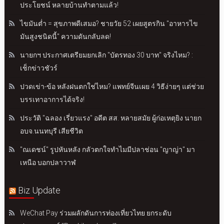
ประโยชน์ หลายบ้านทำตามแล้ว!
ไขมันต่ำ = สุขภาพดีเสมอ? ชายวัย 52 เผยสูตรกิน "อาหารไข
มันสูงชนิดนี้" ความดันกลับลด!
นายกฯ ประกาศเตรียมยกเลิก "บัตรทอง 30 บาท" จริงไหม? :
เช็กข่าวชัวร์
ปวดเข่า-ข้อ หลังฝนตกใช่ไหม? แพทย์จีนเผย 4 วิธีง่ายๆ แต่ช่วย
บรรเทาอาการได้จริง!
ประวัติ "ฉลอง เรี่ยวแรง" อดีต สส. หลายสมัย ผู้ก่อเหตุยิง นายก
อบจ.นนทบุรี เสียชีวิต
"ณเดชน์" รูปหันหลัง กลัวตกใจทำไมมีปลาช่อน "ญาญ่า" มา
เหนือ บอกปลาวาฬ
Biz Update
WeChat Pay ร่วมผลักดันการท่องเที่ยวไทย ยกระดับ