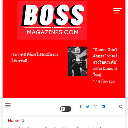
Skip
to
content
BossMagazinesThailand
“Oasis: Don’t Look Bac
หารเกาหลี ที่ต้องไปจัดเมื่อจอง
Anger” ร่วมเป็นสักขีพ
งบินไปเกาหลี
งวงร็อคระดับโลกในตำ
อย่าง Oasis ผ่านภาพยนตร
ใหญ่
17 ชั่วโมง ago
Home