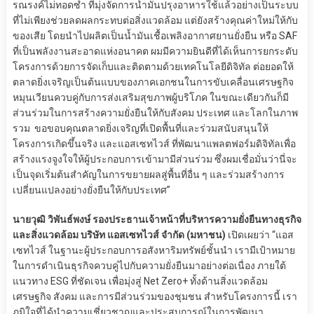
รณรงค์ไม่ทอดซ้ำ ที่มุ่งจัดการน้ำมันปรุงอาหารใช้แล้วอย่างเป็นระบบ
ที่ไม่เพียงช่วยลดผลกระทบต่อสิ่งแวดล้อม แต่ยังสร้างคุณค่าใหม่ให้กับ
ของเสีย โดยนำไปผลิตเป็นน้ำมันเชื้อเพลิงอากาศยานยั่งยืน หรือ SAF
ที่เป็นพลังงานสะอาดแห่งอนาคต ผมมีความยินดีที่ได้เห็นการยกระดับ
โครงการด้วยการจัดเก็บและติดตามด้วยเทคโนโลยีดิจิทัล ต่อยอดให้
ตลาดยิ่งเจริญเป็นต้นแบบของภาคเอกชนในการขับเคลื่อนเศรษฐกิจ
หมุนเวียนควบคู่กับการส่งเสริมสุขภาพผู้บริโภค ในขณะเดียวกันก็มี
ส่วนร่วมในการสร้างความยั่งยืนให้กับสังคม ประเทศ และโลกในภาพ
รวม ขอขอบคุณตลาดยิ่งเจริญที่เปิดพื้นที่และร่วมสนับสนุนให้
โครงการเกิดขึ้นจริง และแอสเซทไวส์ ที่พัฒนาแพลตฟอร์มดิจิทัลเพื่อ
สร้างแรงจูงใจให้ผู้ประกอบการเข้ามามีส่วนร่วม ซึ่งผมเชื่อมั่นว่านี่จะ
เป็นจุดเริ่มต้นสำคัญในการขยายผลสู่พื้นที่อื่น ๆ และร่วมสร้างการ
เปลี่ยนแปลงอย่างยั่งยืนให้กับประเทศ”
นายวุฒิ วิพันธ์พงษ์ รองประธานเจ้าหน้าที่บริหารความยั่งยืนทางธุรกิจ
และสิ่งแวดล้อม บริษัท แอสเซทไวส์ จำกัด (มหาชน)
เปิดเผยว่า “แอส
เซทไวส์ ในฐานะผู้ประกอบการอสังหาริมทรัพย์ชั้นนำ เรามีเป้าหมาย
ในการดำเนินธุรกิจควบคู่ไปกับความยั่งยืนมาอย่างต่อเนื่อง ภายใต้
แนวทาง ESG ที่ชัดเจน เพื่อมุ่งสู่ Net Zero+ ทั้งด้านสิ่งแวดล้อม
เศรษฐกิจ สังคม และการมีส่วนร่วมของชุมชน สำหรับโครงการนี้ เรา
ภูมิใจที่ได้นำความเชี่ยวชาญและประสบการณ์ในการพัฒนา