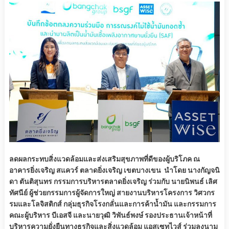
ลดผลกระทบสิ่งแวดล้อมและส่งเสริมสุขภาพที่ดีของผู้บริโภค ณ
อาคารยิ่งเจริญ สแควร์ ตลาดยิ่งเจริญ เขตบางเขน นำโดย นางกัญจนิ
ดา ตันติสุนทร กรรมการบริหารตลาดยิ่งเจริญ ร่วมกับ นายนิพนธ์ เลิศ
ทัศนีย์ ผู้ช่วยกรรมการผู้จัดการใหญ่ สายงานบริหารโครงการ วิศวกร
รมและโลจิสติกส์ กลุ่มธุรกิจโรงกลั่นและการค้าน้ำมัน และกรรมการ
คณะผู้บริหาร บีเอสจี และนายวุฒิ วิพันธ์พงษ์ รองประธานเจ้าหน้าที่
บริหารความยั่งยืนทางธุรกิจและสิ่งแวดล้อม แอสเซทไวส์ ร่วมลงนาม