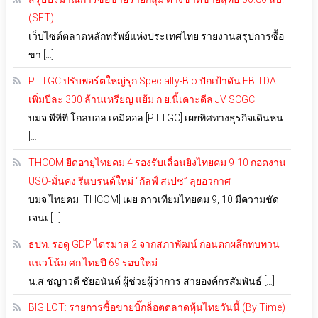
(SET)
เว็บไซต์ตลาดหลักทรัพย์แห่งประเทศไทย รายงานสรุปการซื้อ
ขา […]
PTTGC ปรับพอร์ตใหญ่รุก Specialty-Bio ปักเป้าดัน EBITDA
เพิ่มปีละ 300 ล้านเหรียญ แย้ม ก.ย.นี้เคาะดีล JV SCGC
บมจ.พีทีที โกลบอล เคมิคอล [PTTGC] เผยทิศทางธุรกิจเดินหน
[…]
THCOM ยืดอายุไทยคม 4 รองรับเลื่อนยิงไทยคม 9-10 กอดงาน
USO-มั่นคง รีแบรนด์ใหม่ “กัลฟ์ สเปซ” ลุยอวกาศ
บมจ.ไทยคม [THCOM] เผย ดาวเทียมไทยคม 9, 10 มีความชัด
เจนเ […]
ธปท. รอดู GDP ไตรมาส 2 จากสภาพัฒน์ ก่อนตกผลึกทบทวน
แนวโน้ม ศก.ไทยปี 69 รอบใหม่
น.ส.ชญาวดี ชัยอนันต์ ผู้ช่วยผู้ว่าการ สายองค์กรสัมพันธ์ […]
BIG LOT: รายการซื้อขายบิ๊กล็อตตลาดหุ้นไทยวันนี้ (By Time)