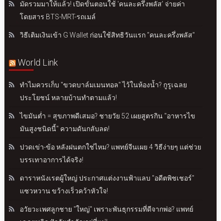
มัดรวมมาให้แล้ว! เปิดขั้นตอนใช้ 'คนละครึ่งพลัส' จ่ายค่า
โดยสาร BTS-MRT-รถเมล์
วิธีเติมเงินเข้า G Wallet ก่อนใช้สิทธิวันแรก "คนละครึ่งพลัส"
World Link
ทำไมควรเก็บ "ขวดบาล์มเมนทอล" ไว้ในห้องน้ำ? กูรูเฉลย
ประโยชน์ หลายบ้านทำตามแล้ว!
ไขมันต่ำ = สุขภาพดีเสมอ? ชายวัย 52 เผยสูตรกิน "อาหารไข
มันสูงชนิดนี้" ความดันกลับลด!
ปวดเข่า-ข้อ หลังฝนตกใช่ไหม? แพทย์จีนเผย 4 วิธีง่ายๆ แต่ช่วย
บรรเทาอาการได้จริง!
ดาราหนังเรตผู้ใหญ่ ประกาศแต่งงานฟ้าแลบ "อดีตพิชเชอร์"
แซวหวาน ขว้างเร็วคว้าหัวใจ!
อวัยวะเพศลูกชาย "ใหญ่" เพราะพันธุกรรมที่ดีจากพ่อ? แพทย์