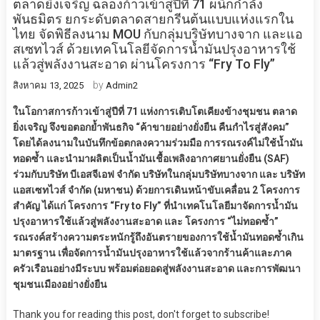
ตลาดยิ่งเจริญ ฉลองก้าวเข้าสู่ปีที่ 71 ผนึกกำลัง
พันธมิตร ยกระดับตลาดสายกรีนต้นแบบแห่งแรกใน
ไทย จัดพิธีลงนาม MOU กับกลุ่มบริษัทบางจาก และแอ
สเซทไวส์ ด้วยเทคโนโลยีจัดการน้ำมันปรุงอาหารใช้
แล้วสู่พลังงานสะอาด ผ่านโครงการ “Fry To Fly”
by
สิงหาคม 13, 2025
Admin2
ในโอกาสการก้าวเข้าสู่ปีที่ 71 แห่งการเติบโตเคียงข้างชุมชน ตลาด
ยิ่งเจริญ จึงขอตอกย้ำพันธกิจ “ค้าขายอย่างยั่งยืน คืนกำไรสู่สังคม”
โดยได้ลงนามในบันทึกข้อตกลงความร่วมมือ การรณรงค์ไม่ใช้น้ำมัน
ทอดซ้ำ และนำมาผลิตเป็นน้ำมันเชื้อเพลิงอากาศยานยั่งยืน (SAF)
ร่วมกับบริษัท บีเอสจีเอฟ จำกัด บริษัทในกลุ่มบริษัทบางจาก และ บริษัท
แอสเซทไวส์ จำกัด (มหาชน) ด้วยการเดินหน้าขับเคลื่อน 2 โครงการ
สำคัญ ได้แก่ โครงการ “Fry to Fly” ที่นำเทคโนโลยีมาจัดการน้ำมัน
ปรุงอาหารใช้แล้วสู่พลังงานสะอาด และ โครงการ “ไม่ทอดซ้ำ”
รณรงค์สร้างความตระหนักรู้ถึงอันตรายของการใช้น้ำมันทอดซ้ำเกิน
มาตรฐาน เพื่อจัดการน้ำมันปรุงอาหารใช้แล้วจากร้านค้าและภาค
ครัวเรือนอย่างมีระบบ พร้อมต่อยอดสู่พลังงานสะอาด และการพัฒนา
ชุมชนเมืองอย่างยั่งยืน
Thank you for reading this post, don't forget to subscribe!