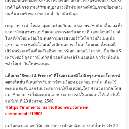
เสริมด้วยความคิดสร้างสรรค์จากเอกะลักษณ์ ห้องอาหารของโรงแรม
มาดี ไปดี กรุงเทพ เสิร์ฟเมนูอาหารเช้าท่ามกลางทัศนียภาพเมืองหลวง
บนชั้นดาดฟ้าของสระว่ายน้ำวิตามิน ดี พูล
เมนูอาหารเช้าใหม่ล่าสุดมาพร้อมกับหลากหลายรสชาติน่าลิ้มลอง ทั้ง
อาหารไทย อาหารเอเชียและอาหารตะวันตก อาทิ เอกะลักษณ์โบวล์
โทสต์ผักโขมพร้อมไข่เพิ่มความอร่อย เบอร์ริโตไก่ รวมถึงเมนูเพื่อ
สุขภาพอย่าง พุดดิ้งโอ๊ตเมล็ดเจีย และกราโนล่าโฮมเมด ทั้งหมดนี้
เสิร์ฟพร้อมเครื่องดื่มครีเอทีฟจากบาร์เอกะลักษณ์ ไม่ว่าจะเป็น พัลส์ รี
เฟรชเชอร์ คูลดาวน์ เดวิลส์ วอลล์ และเอิร์ล แอปเปิ้ล ชาร์จ เพื่อเติม
พลังให้เช้าวันใหม่ของคุณ
แพ็คเกจ “Sweat & Freeze” ที่โรงแรมมาดี ไปดี กรุงเทพ ออโตกราฟ
คอลเล็คชั่น
พิเศษสำหรับสมาชิกแมริออท บอนวอยเท่านั้น เพียงใช้
คะแนนสะสมแลกรับประสบการณ์ที่ไม่เหมือนใคร จำนวนจำกัด โดย
สมาชิกสามารถใช้คะแนนแลกประสบการณ์ในแพคเกจได้แล้ววันนี้
จนถึงวันที่ 23 สิงหาคม 2568
ที่
https://moments.marriottbonvoy.com/en-
us/moments/19803
แมริออท บอนวอย ให้มากกว่าการเข้าพัก ด้วยแบรนด์ชั้นนำกว่า 30