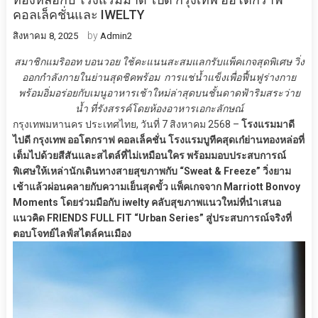
คอลเล็คชั่นและ IWELTY
by
สิงหาคม 8, 2025
Admin2
สมาชิกแมริออท บอนวอย ใช้คะแนนสะสมแลกรับแพ็คเกจสุดพิเศษ วิ่ง
ออกกำลังกายในย่านสุดชิคพร้อม การแช่น้ำแข็งเพื่อฟื้นฟูร่างกาย
พร้อมอิ่มอร่อยกับเมนูอาหารเช้าใหม่ล่าสุดบนชั้นดาดฟ้าริมสระว่าย
น้ำ ที่รังสรรค์โดยห้องอาหารเอกะลักษณ์
กรุงเทพมหานคร ประเทศไทย, วันที่ 7 สิงหาคม 2568 –
โรงแรมมาดี
ไปดี กรุงเทพ ออโตกราฟ คอลเล็คชั่น โรงแรมบูทีคสุดเก๋ย่านทองหล่อที่
เต็มไปด้วยสีสันและสไตล์ที่ไม่เหมือนใคร พร้อมมอบประสบการณ์
พิเศษให้เหล่านักเดินทางสายสุขภาพกับ “Sweat & Freeze” วิ่งยาม
เช้าแล้วผ่อนคลายกับความเย็นสุดขั้ว แพ็คเกจจาก Marriott Bonvoy
Moments โดยร่วมมือกับ iwelty คลับสุขภาพแนวใหม่ที่นำเสนอ
แนวคิด FRIENDS FULL FIT “Urban Series” สู่ประสบการณ์จริงที่
ตอบโจทย์ไลฟ์สไตล์คนเมือง