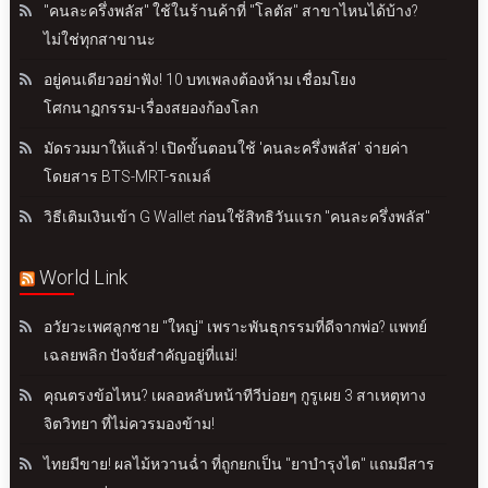
"คนละครึ่งพลัส" ใช้ในร้านค้าที่ "โลตัส" สาขาไหนได้บ้าง?
ไม่ใช่ทุกสาขานะ
อยู่คนเดียวอย่าฟัง! 10 บทเพลงต้องห้าม เชื่อมโยง
โศกนาฏกรรม-เรื่องสยองก้องโลก
มัดรวมมาให้แล้ว! เปิดขั้นตอนใช้ 'คนละครึ่งพลัส' จ่ายค่า
โดยสาร BTS-MRT-รถเมล์
วิธีเติมเงินเข้า G Wallet ก่อนใช้สิทธิวันแรก "คนละครึ่งพลัส"
World Link
อวัยวะเพศลูกชาย "ใหญ่" เพราะพันธุกรรมที่ดีจากพ่อ? แพทย์
เฉลยพลิก ปัจจัยสำคัญอยู่ที่แม่!
คุณตรงข้อไหน? เผลอหลับหน้าทีวีบ่อยๆ กูรูเผย 3 สาเหตุทาง
จิตวิทยา ที่ไม่ควรมองข้าม!
ไทยมีขาย! ผลไม้หวานฉ่ำ ที่ถูกยกเป็น "ยาบำรุงไต" แถมมีสาร