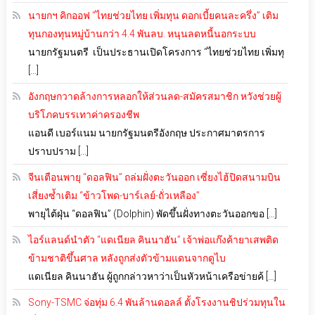
นายกฯ คิกออฟ “ไทยช่วยไทย เพิ่มทุน ดอกเบี้ยคนละครึ่ง” เติม
ทุนกองทุนหมู่บ้านกว่า 4.4 พันลบ. หนุนลดหนี้นอกระบบ
นายกรัฐมนตรี เป็นประธานเปิดโครงการ “ไทยช่วยไทย เพิ่มทุ
[…]
อังกฤษกวาดล้างการหลอกให้ส่วนลด-สมัครสมาชิก หวังช่วยผู้
บริโภคบรรเทาค่าครองชีพ
แอนดี เบอร์แนม นายกรัฐมนตรีอังกฤษ ประกาศมาตรการ
ปราบปราม […]
จีนเตือนพายุ “ดอลฟิน” ถล่มฝั่งตะวันออก เซี่ยงไฮ้ปิดสนามบิน
เสี่ยงซ้ำเติม “ข้าวโพด-บาร์เลย์-ถั่วเหลือง”
พายุไต้ฝุ่น “ดอลฟิน” (Dolphin) พัดขึ้นฝั่งทางตะวันออกขอ […]
ไอร์แลนด์นำตัว “แดเนียล คินนาฮัน” เจ้าพ่อแก๊งค้ายาเสพติด
ข้ามชาติขึ้นศาล หลังถูกส่งตัวข้ามแดนจากดูไบ
แดเนียล คินนาฮัน ผู้ถูกกล่าวหาว่าเป็นหัวหน้าเครือข่ายค้ […]
Sony-TSMC จ่อทุ่ม 6.4 พันล้านดอลล์ ตั้งโรงงานชิปร่วมทุนใน