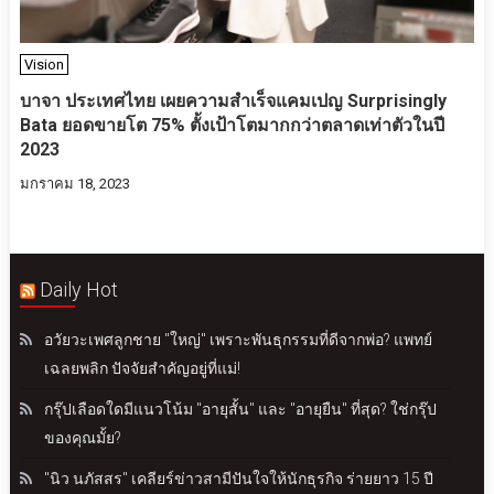
Vision
บาจา ประเทศไทย เผยความสำเร็จแคมเปญ Surprisingly
Bata ยอดขายโต 75% ตั้งเป้าโตมากกว่าตลาดเท่าตัวในปี
2023
มกราคม 18, 2023
Daily Hot
อวัยวะเพศลูกชาย "ใหญ่" เพราะพันธุกรรมที่ดีจากพ่อ? แพทย์
เฉลยพลิก ปัจจัยสำคัญอยู่ที่แม่!
กรุ๊ปเลือดใดมีแนวโน้ม "อายุสั้น" และ "อายุยืน" ที่สุด? ใช่กรุ๊ป
ของคุณมั้ย?
"นิว นภัสสร" เคลียร์ข่าวสามีปันใจให้นักธุรกิจ ร่ายยาว 15 ปี