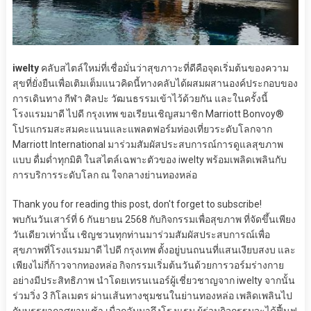
iwelty
คลับสไตล์ใหม่ที่เชื่อมั่นว่าสุขภาวะที่ดีคือจุดเริ่มต้นของความ
สุขที่ยั่งยืนเพื่อเติมเต็มแนวคิดนี้ทางคลับได้ผสมผสานองค์ประกอบของ
การเดินทาง กีฬา ศิลปะ วัฒนธรรมเข้าไว้ด้วยกัน และในครั้งนี้
โรงแรมมาดี ไปดี กรุงเทพ ขอเรียนเชิญสมาชิก Marriott Bonvoy®
โปรแกรมสะสมคะแนนและแพลตฟอร์มท่องเที่ยวระดับโลกจาก
Marriott International มาร่วมสัมผัสประสบการณ์การดูแลสุขภาพ
แบบ ดื่มด่ำทุกมิติ ในสไตล์เฉพาะตัวของ iwelty พร้อมเพลิดเพลินกับ
การบริการระดับโลก ณ ใจกลางย่านทองหล่อ
Thank you for reading this post, don't forget to subscribe!
พบกันวันเสาร์ที่ 6 กันยายน 2568 กับกิจกรรมเพื่อสุขภาพ ที่จัดขึ้นเพียง
วันเดียวเท่านั้น เชิญชวนทุกท่านมาร่วมสัมผัสประสบการณ์เพื่อ
สุขภาพที่โรงแรมมาดี ไปดี กรุงเทพ ตั้งอยู่บนถนนที่แสนเงียบสงบ และ
เพียงไม่กี่ก้าวจากทองหล่อ กิจกรรมเริ่มต้นวันด้วยการวอร์มร่างกาย
อย่างมีประสิทธิภาพ นำโดยเทรนเนอร์ผู้เชี่ยวชาญจาก iwelty จากนั้น
ร่วมวิ่ง 3 กิโลเมตร ผ่านเส้นทางชุมชนในย่านทองหล่อ เพลิดเพลินไป
กับบรรยากาศยามเช้า เมื่อกลับมาถึงโรงแรม ผู้ร่วมกิจกรรมจะได้ฟื้นฟู