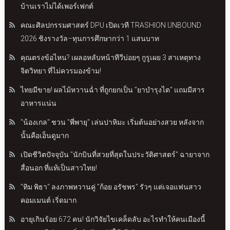
บ้านเราไม่ได้เพอร์เฟกต์
คณะศิลปกรรมศาสตร์ DPU เปิดเวที TRASHION UNBOUND
2026 ชิงรางวัล–ทุนการศึกษากว่า 1 แสนบาท
คุณตรงข้อไหน? เผลอหลับหน้าทีวีบ่อยๆ กูรูเผย 3 สาเหตุทาง
จิตวิทยา ที่ไม่ควรมองข้าม!
ไทยมีขาย! ผลไม้หวานฉ่ำ ที่ถูกยกเป็น "ยาบำรุงไต" แถมมีสาร
อาหารแน่น
"น้องเกล" ชวน "พี่พายุ" เล่นปาหิมะ เริ่มต้นอย่างสวย หลังจาก
นั้นคือเอ็นดูมาก
เปิดชีวิตปัจจุบัน "นักบินที่สวยที่สุดในประวัติศาสตร์" ฉายาจาก
สื่อนอก ที่แท้เป็นสาวไทย!
"ทิม พิธา" ลงภาพหวานคู่ "ก้อย อรัชพร" รัวๆ แต่เจอแฟนสาว
คอมเมนต์ เริ่ดมาก
อายุเกินร้อย 672 คน! นักวิจัยไขเคล็ดลับ อะไรทำให้คนเมืองนี้