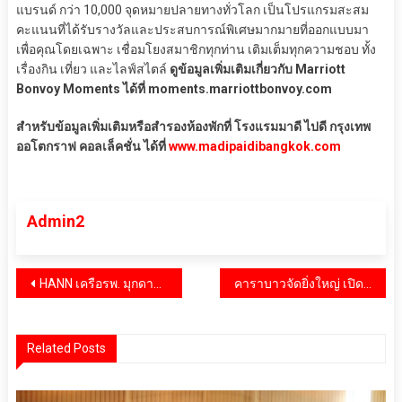
แบรนด์ กว่า 10,000 จุดหมายปลายทางทั่วโลก เป็นโปรแกรมสะสม
คะแนนที่ได้รับรางวัลและประสบการณ์พิเศษมากมายที่ออกแบบมา
เพื่อคุณโดยเฉพาะ เชื่อมโยงสมาชิกทุกท่าน เติมเต็มทุกความชอบ ทั้ง
เรื่องกิน เที่ยว และไลฟ์สไตล์
ดูข้อมูลเพิ่มเติมเกี่ยวกับ Marriott
Bonvoy Moments ได้ที่ moments.marriottbonvoy.com
สำหรับข้อมูลเพิ่มเติมหรือสำรองห้องพักที่ โรงแรมมาดี ไปดี กรุงเทพ
ออโตกราฟ คอลเล็คชั่น ได้ที่
www.madipaidibangkok.com
Admin2
แนะแนว
HANN เครือรพ. มุกดาหารอินเตอร์ฯ ช่วยเหลือบรรเทาความเดือดร้อนประชาชน ณ ศูนย์พักพิงชั่วคราวสำหรับผู้อพยพแนวชายแดนไทย-กัมพูชา
คาราบาวจัดยิ่งใหญ่ เปิดศึกฟุตบอล 7 คน “Carabao 7-a-Side Cup 2025” ร่วมกับ EFL เฟ้นหา 17 สนามแข่งมาตรฐาน ยกระดับฟุตบอลไทย ชิงเงินรางวัลรวมกว่า 3 ล้านบาท
เรื่อง
Related Posts