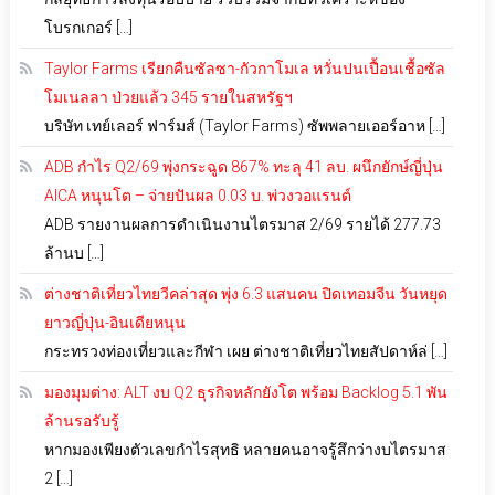
โบรกเกอร์ […]
Taylor Farms เรียกคืนซัลซา-กัวกาโมเล หวั่นปนเปื้อนเชื้อซัล
โมเนลลา ป่วยแล้ว 345 รายในสหรัฐฯ
บริษัท เทย์เลอร์ ฟาร์มส์ (Taylor Farms) ซัพพลายเออร์อาห […]
ADB กำไร Q2/69 พุ่งกระฉูด 867% ทะลุ 41 ลบ. ผนึกยักษ์ญี่ปุ่น
AICA หนุนโต – จ่ายปันผล 0.03 บ. พ่วงวอแรนต์
ADB รายงานผลการดำเนินงานไตรมาส 2/69 รายได้ 277.73
ล้านบ […]
ต่างชาติเที่ยวไทยวีคล่าสุด พุ่ง 6.3 แสนคน ปิดเทอมจีน วันหยุด
ยาวญี่ปุ่น-อินเดียหนุน
กระทรวงท่องเที่ยวและกีฬา เผย ต่างชาติเที่ยวไทยสัปดาห์ล่ […]
มองมุมต่าง: ALT งบ Q2 ธุรกิจหลักยังโต พร้อม Backlog 5.1 พัน
ล้านรอรับรู้
หากมองเพียงตัวเลขกำไรสุทธิ หลายคนอาจรู้สึกว่างบไตรมาส
2 […]