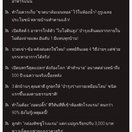
อาหารแน่น
ทำไมควรเก็บ "ขวดบาล์มเมนทอล" ไว้ในห้องน้ำ? กูรูเฉลย
ประโยชน์ หลายบ้านทำตามแล้ว!
เปิดลิสต์ 6 อาหารใกล้ตัว "ไบโอตินสูง" บำรุงเส้นผมจากภายใน
ไม่ต้องจ่ายแพง อันดับ 1 มีแทบทุกบ้าน!
ปวดเข่า-ข้อ หลังฝนตกใช่ไหม? แพทย์จีนเผย 4 วิธีง่ายๆ แต่ช่วย
บรรเทาอาการได้จริง!
เปิดบทกวีสุดแปลก! ดังก้องโลก "คำทำนาย" อนาคตล่วงหน้าถึง
500 ปี แฉความจริงเบื้องหลัง
3 ผักบ้านๆ คุณค่าดี ถูกยกให้ "บำรุงร่างกายเหมือนโสม" ชนิด
แรกขึ้นเองตามธรรมชาติ!
ทำไมต้อง "ถอดปลั๊ก" ทีวีทันทีที่เข้าห้องพักโรงแรม? คนกว่า
90% ยังไม่รู้เหตุผลนี้!
ลูกทำ "กล่องทิชชู่โรงแรม" แตก แม่ถูกเรียกปรับ 3,000 บาท
ชาวเน็ตฉุนช่วยแฉราคาจริง!