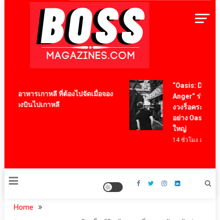
Skip
to
content
BossMagazinesThailand
“Oasis: Don’t Lo
เมนูอาหารเกาหลี ที่ต้องไปจัดเมื่อจอง
Anger” ร่วมเป็นส
วเครื่องบินไปเกาหลี
งวงร็อคระดับโล
 ago
อย่าง Oasis ผ่านภ
ใหญ่
14 ชั่วโมง ago
Home