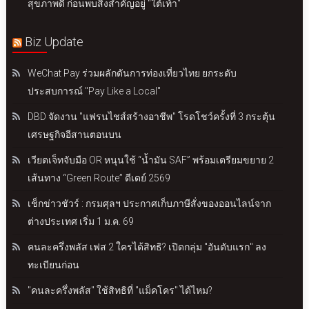
สุขภาพดี ก่อนพบสิ่งสำคัญอยู่ "ใต้เท้า"
Biz Update
WeChat Pay ร่วมผลักดันการท่องเที่ยวไทย ยกระดับ
ประสบการณ์ "Pay Like a Local"
DBD จัดงาน "แฟรนไชส์สร้างอาชีพ" โรดโชว์ครั้งที่ 3 กระตุ้น
เศรษฐกิจอีสานตอนบน
เวียตเจ็ทจับมือ OR หนุนใช้ “น้ำมัน SAF” พร้อมเตรียมขยาย 2
เส้นทาง “Green Route” ดีเดย์ 2569
เช็กข่าวชัวร์ : กรมศุลฯ ประกาศเก็บภาษีสั่งของออนไลน์จาก
ต่างประเทศ เริ่ม 1 ม.ค. 69
คนละครึ่งพลัส เฟส 2 ใครได้สิทธิ? เปิดกลุ่ม "อันดับแรก" ลง
ทะเบียนก่อน
"คนละครึ่งพลัส" ใช้สิทธิที่ "แม็คโคร" ได้ไหม?