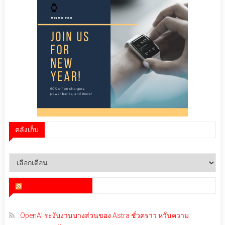
คลังเก็บ
คลัง
เก็บ
สำนักข่าว infoquest
OpenAI ระงับงานบางส่วนของ Astra ชั่วคราว หวั่นความ