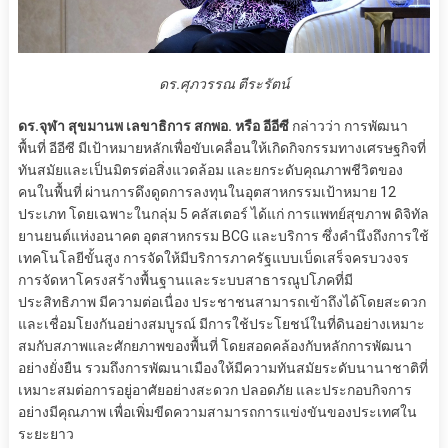
ดร.ศุภวรรณ ตีระรัตน์
ดร.จุฬา สุขมานพ เลขาธิการ สกพอ. หรือ อีอีซี
กล่าวว่า การพัฒนา
พื้นที่ อีอีซี มีเป้าหมายหลักเพื่อขับเคลื่อนให้เกิดกิจกรรมทางเศรษฐกิจที่
ทันสมัยและเป็นมิตรต่อสิ่งแวดล้อม และยกระดับคุณภาพชีวิตของ
คนในพื้นที่ ผ่านการดึงดูดการลงทุนในอุตสาหกรรมเป้าหมาย 12
ประเภท โดยเฉพาะในกลุ่ม 5 คลัสเตอร์ ได้แก่ การแพทย์สุขภาพ ดิจิทัล
ยานยนต์แห่งอนาคต อุตสาหกรรม BCG และบริการ ซึ่งคำนึงถึงการใช้
เทคโนโลยีขั้นสูง การจัดให้มีบริการภาครัฐแบบเบ็ดเสร็จครบวงจร
การจัดหาโครงสร้างพื้นฐานและระบบสาธารณูปโภคที่มี
ประสิทธิภาพ มีความต่อเนื่อง ประชาชนสามารถเข้าถึงได้โดยสะดวก
และเชื่อมโยงกันอย่างสมบูรณ์ มีการใช้ประโยชน์ในที่ดินอย่างเหมาะ
สมกับสภาพและศักยภาพของพื้นที่ โดยสอดคล้องกับหลักการพัฒนา
อย่างยั่งยืน รวมถึงการพัฒนาเมืองให้มีความทันสมัยระดับนานาชาติที่
เหมาะสมต่อการอยู่อาศัยอย่างสะดวก ปลอดภัย และประกอบกิจการ
อย่างมีคุณภาพ เพื่อเพิ่มขีดความสามารถการแข่งขันของประเทศใน
ระยะยาว