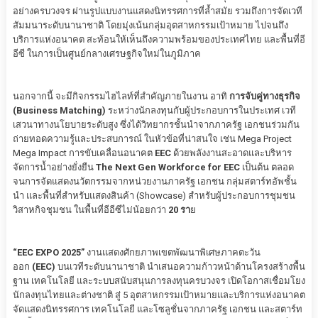
อย่างครบวงจร ผ่านรูปแบบงานแสดงนิทรรศการที่ล้ำสมัย รวมถึงการจัดเวที
สัมมนาระดับนานาชาติ โดยมุ่งเน้นกลุ่มอุตสาหกรรมเป้าหมาย ไปจนถึง
บริการแห่งอนาคต สะท้อนให้เห็นถึงความพร้อมของประเทศไทย และพื้นที่อี
อีซี ในการเป็นศูนย์กลางเศรษฐกิจใหม่ในภูมิภาค
นอกจากนี้ จะมีกิจกรรมไฮไลท์ที่สำคัญภายในงาน อาทิ
การจับคู่ทางธุรกิจ
(Business Matching)
ระหว่างนักลงทุนกับผู้ประกอบการในประเทศ เวที
เสวนาทางนโยบายระดับสูง ซึ่งได้วิทยากรชั้นนำจากภาครัฐ เอกชนร่วมกัน
ถ่ายทอดความรู้และประสบการณ์ ในหัวข้อที่น่าสนใจ เช่น Mega Project
Mega Impact การขับเคลื่อนอนาคต
EEC
ด้วยพลังงานสะอาดและบริหาร
จัดการน้ำอย่างยั่งยืน
The Next Gen Workforce for
EEC
เป็นต้น ตลอด
จนการจัดแสดงนวัตกรรมจากหน่วยงานภาครัฐ เอกชน กลุ่มสตาร์ทอัพชั้น
นำ และพื้นที่สำหรับแสดงสินค้า (Showcase) สำหรับผู้ประกอบการชุมชน
วิสาหกิจชุมชน ในพื้นที่อีอีซีไม่น้อยกว่า
20 รา
ย
“EEC EXPO 2025”
งานแสดงศักยภาพเขตพัฒนาพิเศษภาคตะวัน
ออก
(EEC)
บนเวทีระดับนานาชาติ นำเสนอความก้าวหน้าด้านโครงสร้างพื้น
ฐาน เทคโนโลยี และระบบสนับสนุนการลงทุนครบวงจร เปิดโอกาสเชื่อมโยง
นักลงทุนไทยและต่างชาติ สู่ 5 อุตสาหกรรมเป้าหมายและบริการแห่งอนาคต
จัดแสดงนิทรรศการ เทคโนโลยี และโซลูชั่นจากภาครัฐ เอกชน และสตาร์ท