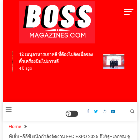
Skip
to
content
BossMagazinesThailand
12 เมนูอาหารเกาหลี ที่ต้องไปจัดเมื่อจอง
Vitafoo
ตั๋วเครื่องบินไปเกาหลี
สารสกัดไ
4 ปี ago
สร้างมู
โภชนาก
ดอลลาร์
2 ชั่วโมง
Home
ทีเส็บ–อีอีซี ผนึกกำลังจัดงาน EEC EXPO 2025 ดึงรัฐ–เอกชน ชู