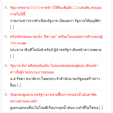
รัฐบาลขยาย G to G ขายข้าวให้จีนเพิ่มอีก 2.2 แสนตัน ส่งมอบ
ภายในปีนี้
รายงานข่าวจากทำเนียบรัฐบาล เปิดเผยว่า รัฐบาลได้อนุมัติก
[…]
ทรัมป์ส่งจดหมายแจ้ง “ลิซา คุก” เตรียมโดนปลดจากตำแหน่งผู้
ว่าการเฟด
ประธานาธิบดีโดนัลด์ ทรัมป์ ผู้นำสหรัฐฯ เดินหน้าความพยาย
[…]
รัฐบาล ลั่น! คดีสอบท้องถิ่น ไม่จบแค่ถอดถอนผู้สอบ เดินหน้า
สาวถึงผู้ร่วมขบวนการยกแผง
น.ส.รัชดา ธนาดิเรก โฆษกประจำสำนักนายกรัฐมนตรี กล่าว
ถึงแ […]
ข้อตกลงยูเครน-สหรัฐฯ อาจช่วยฟื้นการขนส่งน้ำมันคาซัค
สถานผ่านทะเลดำ
ยูเครนตกลงที่จะไม่โจมตีเรือบรรทุกน้ำมันบางลำที่ไม่ใช่ขอ […]