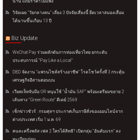
นาน แถมราคาไม่แพง
วิจัยเผย "วัยกลางคน" เลี่ยง 3 ปัจจัยเสี่ยงนี้ ยืดเวลาสมองเสื่อม
ได้นานขึ้นเกือบ 13 ปี
Biz Update
WeChat Pay ร่วมผลักดันการท่องเที่ยวไทย ยกระดับ
ประสบการณ์ "Pay Like a Local"
DBD จัดงาน "แฟรนไชส์สร้างอาชีพ" โรดโชว์ครั้งที่ 3 กระตุ้น
เศรษฐกิจอีสานตอนบน
เวียตเจ็ทจับมือ OR หนุนใช้ “น้ำมัน SAF” พร้อมเตรียมขยาย 2
เส้นทาง “Green Route” ดีเดย์ 2569
เช็กข่าวชัวร์ : กรมศุลฯ ประกาศเก็บภาษีสั่งของออนไลน์จาก
ต่างประเทศ เริ่ม 1 ม.ค. 69
คนละครึ่งพลัส เฟส 2 ใครได้สิทธิ? เปิดกลุ่ม "อันดับแรก" ลง
ทะเบียนก่อน