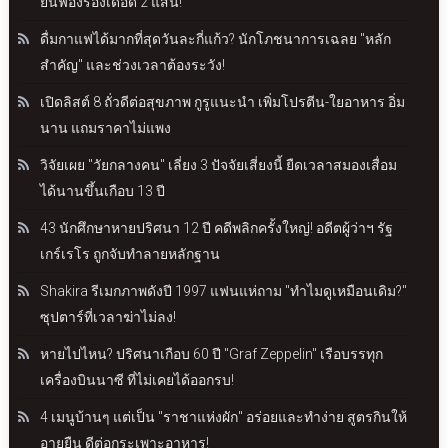
ยื่นฟ้องร้องเดือด 2 แสน!
ดื่มกาแฟได้มากที่สุดวันละกี่แก้ว? นักโภชนาการเฉลย "หลัก
สำคัญ" และช่วงเวลาต้องระวัง!
เปิดลิสต์ 8 ถั่วดีต่อสุขภาพ กูรูแนะนำ เพิ่มโปรตีน-ใยอาหาร อิ่ม
นาน แถมราคาไม่แพง
วิจัยเผย "วัยกลางคน" เลี่ยง 3 ปัจจัยเสี่ยงนี้ ยืดเวลาสมองเสื่อม
ได้นานขึ้นเกือบ 13 ปี
43 นักศึกษาหายปริศนา 12 ปี คดีพลิกครั้งใหญ่! อดีตผู้ว่าฯ รัฐ
เกร์เรโร ถูกจับทำลายหลักฐาน
Shakira รีเมกภาพดังปี 1997 แฟนแห่ถาม "ทำไมดูเหมือนเดิม?"
ซุปตาร์ที่เวลาฆ่าไม่ลง!
หายไปไหน? ปริศนาเกือบ 60 ปี "Graf Zeppelin" เรือบรรทุก
เครื่องบินนาซี ที่ไม่เคยได้ออกรบ!
4 เมนูบ้านๆ แต่เป็น "ราชาแห่งผัก" อร่อยและทำง่าย สูตรกินให้
อายุยืน ดีต่อกระเพาะอาหาร!