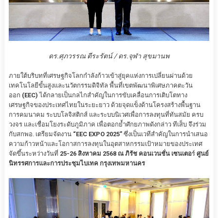
ดร.ศุภวรรณ ตีระรัตน์ / ดร.จุฬา สุขมานพ
ภายใต้บริบทที่เศรษฐกิจโลกกำลังก้าวเข้าสู่ยุคแห่งการเปลี่ยนผ่านด้วย
เทคโนโลยีขั้นสูงและนวัตกรรมดิจิทัล พื้นที่เขตพัฒนาพิเศษภาคตะวัน
ออก
(EEC)
ได้กลายเป็นกลไกสำคัญในการขับเคลื่อนการเติบโตทาง
เศรษฐกิจของประเทศไทยในระยะยาว ด้วยจุดแข็งด้านโครงสร้างพื้นฐาน
การคมนาคม ระบบโลจิสติกส์ และระบบนิเวศเพื่อการลงทุนที่ทันสมัย ครบ
วงจร และเชื่อมโยงระดับภูมิภาค เพื่อตอกย้ำศักยภาพดังกล่าว ทีเส็บ จึงร่วม
กับสกพอ. เตรียมจัดงาน
“EEC EXPO 2025”
ซึ่งเป็นเวทีสำคัญในการนำเสนอ
ความก้าวหน้าและโอกาสการลงทุนในอุตสาหกรรมเป้าหมายของประเทศ
จัดขึ้นระหว่างวันที่
25-26 สิงหาคม 2568 ณ ภิรัช คอนเวนชั่น เซนเตอ
ร์
ศูนย์
นิทรรศการและการประชุมไบเทค กรุงเทพมหานคร