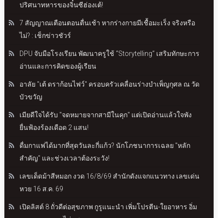
ปริศนาทหารของจิ๋นซีฮ่องเต้!
7 สัญญาณเตือนตอนตื่นเช้า หากร่างกายมีเชื้อมะเร็ง จริงหรือ
ไม่? : เช็กข่าวชัวร์
DPU จับมือโรงเรียน พัฒนาครูใช้ “Storytelling” เสริมทักษะการ
อ่านและการคิดของผู้เรียน
อาลัย "เต้ ดราก้อนไฟว์" ครอบครัวเคลื่อนร่างบำเพ็ญกุศล ณ วัด
บัวขวัญ
เมียดีใจได้รับ "จดหมายจากสามีในคุก" แต่เปิดอ่านแล้วใจพัง
ยื่นฟ้องร้องเดือด 2 แสน!
ดื่มกาแฟได้มากที่สุดวันละกี่แก้ว? นักโภชนาการเฉลย "หลัก
สำคัญ" และช่วงเวลาต้องระวัง!
เลขเด็ดม้าสีหมอก งวด 16/8/69 สำนักดังแจกแนวทาง เลขเด่น
หวย 16 ส.ค. 69
เปิดลิสต์ 8 ถั่วดีต่อสุขภาพ กูรูแนะนำ เพิ่มโปรตีน-ใยอาหาร อิ่ม