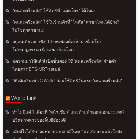
"คนละครึ่งพลัส" ใช้สิทธิที่ "แม็คโคร" ได้ไหม?
"คนละครึ่งพลัส" ใช้ในร้านค้าที่ "โลตัส" สาขาไหนได้บ้าง?
ไม่ใช่ทุกสาขานะ
อยู่คนเดียวอย่าฟัง! 10 บทเพลงต้องห้าม เชื่อมโยง
โศกนาฏกรรม-เรื่องสยองก้องโลก
มัดรวมมาให้แล้ว! เปิดขั้นตอนใช้ 'คนละครึ่งพลัส' จ่ายค่า
โดยสาร BTS-MRT-รถเมล์
วิธีเติมเงินเข้า G Wallet ก่อนใช้สิทธิวันแรก "คนละครึ่งพลัส"
World Link
ทำไมมีแค่ 1 เดียวที่ "หน้าเขียว" และห้ามนำออกนอกประเทศ?
ปริศนาทหารของจิ๋นซีฮ่องเต้!
เมียดีใจได้รับ "จดหมายจากสามีในคุก" แต่เปิดอ่านแล้วใจพัง