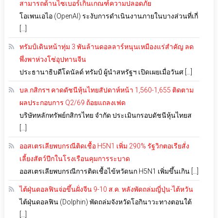
สามารถด้านไซเบอร์เกินเกณฑ์ความปลอดภัย
โอเพนเอไอ (OpenAI) ระงับการดำเนินงานภายในบางส่วนที่เกี่
[…]
ทรัมป์เดินหน้าทุ่ม 3 พันล้านดอลลาร์หนุนเหมืองแร่สำคัญ ลด
พึ่งพาห่วงโซ่อุปทานจีน
ประธานาธิบดีโดนัลด์ ทรัมป์ ผู้นำสหรัฐฯ เปิดเผยเมื่อวันศ […]
บล.กสิกรฯ คาดดัชนีหุ้นไทยสัปดาห์หน้า 1,560-1,655 ติดตาม
ผลประกอบการ Q2/69 ถ้อยแถลงเฟด
บริษัทหลักทรัพย์กสิกรไทย จำกัด ประเมินกรอบดัชนีหุ้นไทยส
[…]
ออสเตรเลียพบกรณีติดเชื้อ H5N1 เพิ่ม 290% รัฐวิกตอเรียสั่ง
เลี้ยงสัตว์ปีกในโรงเรือนคุมการระบาด
ออสเตรเลียพบกรณีการติดเชื้อไข้หวัดนก H5N1 เพิ่มขึ้นเกิน […]
ไต้ฝุ่นดอลฟินจ่อขึ้นฝั่งจีน 9-10 ส.ค. หลังพัดถล่มญี่ปุ่น-ไต้หวัน
ไต้ฝุ่นดอลฟิน (Dolphin) พัดถล่มจังหวัดโอกินาวะทางตอนใต้
[…]