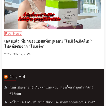
Flash News
เฉลยแล้ว! ที่มาของแฮชแท็กมูฟออน “โยเกิร์ตเกิดใหม่”
โพสต์แซ่บจาก “โยเกิร์ต”
พฤษภาคม 17, 2024
Daily Hot
"เมย์ เฟื่องอารมย์" กับหลานคนสวย "น้องตั้งตา" ลูกสาวกีต้าร์
ศิริพิชญ์
ทำไมมีแค่ 1 เดียวที่ "หน้าเขียว" และห้ามนำออกนอกประเทศ?