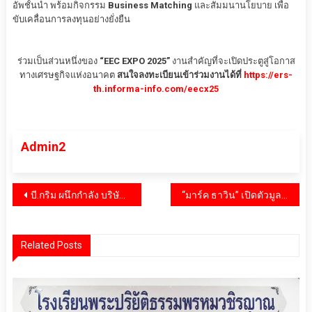
อัพชั้นนำ พร้อมกิจกรรม
Business Matching
และสัมมนานโยบาย เพื่อ
ขับเคลื่อนการลงทุนอย่างยั่งยืน
ร่วมเป็นส่วนหนึ่งของ
“EEC EXPO 2025”
งานสำคัญที่จะเปิดประตูสู่โอกาส
ทางเศรษฐกิจแห่งอนาคต
สนใจลงทะเบียนเข้าร่วมงานได้ที่
https://ers-
th.informa-info.com/eecx25
Admin2
แนะแนว
บี.กริม ผนึกกำลัง บริษัทสหพัฒนาอินเตอร์โฮลดิ้ง จำกัด (มหาชน) ส่งมอบของใช้จำเป็นผ่านสภากาชาดไทย เพื่อช่วยเหลือผู้ที่ได้รับผลกระทบจากสถานการณ์บริเวณชายแดน ไทย – กัมพูชาและผู้ประสบภัยน้ำท่วมในภาคเหนือ
“มาร์ค ธาวิน” เปิดตัวมูลนิธิ “จิตอริยะแห่งปัญญา” ฉลองวันเกิดด้วยการบริจาคเงินให้ “มูลนิธิรามาธิบดี”
เรื่อง
Related Posts